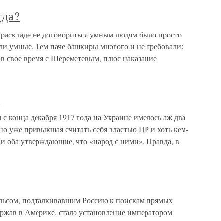
гда?
 раскладе не договориться умным людям было просто
ли умные. Тем паче башкиры многого и не требовали:
 в свое время с Шереметевым, плюс наказание
а
 с конца декабря 1917 года на Украине имелось аж два
но уже привыкшая считать себя властью ЦР и хоть кем-
и оба утверждающие, что «народ с ними». Правда, в
ульсом, подталкивавшим Россию к поискам прямых
ержав в Америке, стало установление императором