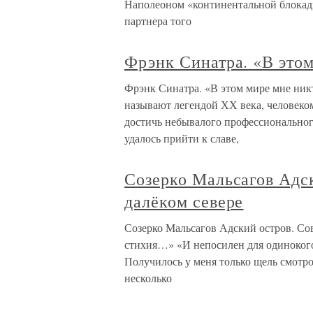
Наполеоном «континентальной блокад
партнера того
Фрэнк Синатра. «В это
Фрэнк Синатра. «В этом мире мне ни
называют легендой ХХ века, человеко
достичь небывалого профессионального
удалось прийти к славе,
Созерко Мальсагов Адск
далёком севере
Созерко Мальсагов Адский остров. Сов
стихия…» «И непосилен для одинокого 
Получилось у меня только щель смотро
несколько