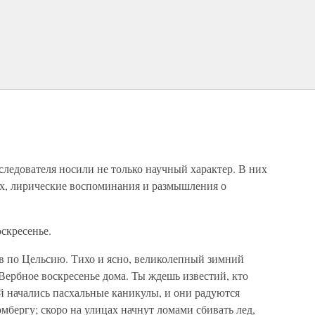
ледователя носили не только научный характер. В них
их, лирические воспоминания и размышления о
оскресенье.
в по Цельсию. Тихо и ясно, великолепный зимний
. Вербное воскресенье дома. Ты ждешь известий, кто
тей начались пасхальные каникулы, и они радуются
омбергу; скоро на улицах начнут ломами сбивать лед,