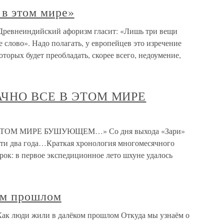
 в этом мире»
 Древнеиндийский афоризм гласит: «Лишь три вещи
ое слово». Надо полагать, у европейцев это изречение
торых будет преобладать, скорее всего, недоумение,
ЗРАЧНО ВСЕ В ЭТОМ МИРЕ
В ЭТОМ МИРЕ БУШУЮЩЕМ…» Со дня выхода «Зари»
чти два года…Краткая хронология многомесячного
трок: в первое экспедиционное лето шхуне удалось
ком прошлом
 Как люди жили в далёком прошлом Откуда мы узнаём о