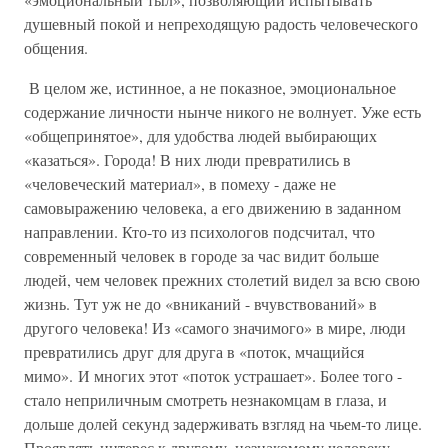
душевный покой и непреходящую радость человеческого
общения.
В целом же, истинное, а не показное, эмоциональное
содержание личности нынче никого не волнует. Уже есть
«общепринятое», для удобства людей выбирающих
«казаться». Города! В них люди превратились в
«человеческий материал», в помеху - даже не
самовыражению человека, а его движению в заданном
направлении. Кто-то из психологов подсчитал, что
современный человек в городе за час видит больше
людей, чем человек прежних столетий видел за всю свою
жизнь. Тут уж не до «вниканий - вчувствований» в
другого человека! Из «самого значимого» в мире, люди
превратились друг для друга в «поток, мчащийся
мимо». И многих этот «поток устрашает». Более того -
стало неприличным смотреть незнакомцам в глаза, и
дольше долей секунд задерживать взгляд на чьем-то лице.
Проявлять интерес к другому, незнакомому человеку.