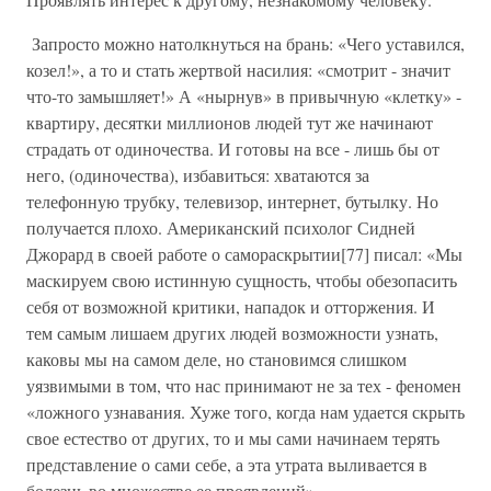
Запросто можно натолкнуться на брань: «Чего уставился,
козел!», а то и стать жертвой насилия: «смотрит - значит
что-то замышляет!» А «нырнув» в привычную «клетку» -
квартиру, десятки миллионов людей тут же начинают
страдать от одиночества. И готовы на все - лишь бы от
него, (одиночества), избавиться: хватаются за
телефонную трубку, телевизор, интернет, бутылку. Но
получается плохо. Американский психолог Сидней
Джорард в своей работе о самораскрытии[77] писал: «Мы
маскируем свою истинную сущность, чтобы обезопасить
себя от возможной критики, нападок и отторжения. И
тем самым лишаем других людей возможности узнать,
каковы мы на самом деле, но становимся слишком
уязвимыми в том, что нас принимают не за тех - феномен
«ложного узнавания. Хуже того, когда нам удается скрыть
свое естество от других, то и мы сами начинаем терять
представление о сами себе, а эта утрата выливается в
болезнь во множестве ее проявлений».