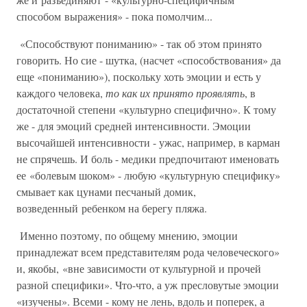
способом выражения» - пока помолчим...
«Способствуют пониманию» - так об этом принято
говорить. Но сие - шутка, (насчет «способствования» да
еще «пониманию»), поскольку хоть эмоции и есть у
каждого человека,
то как их принято проявлять
, в
достаточной степени «культурно специфично». К тому
же - для эмоций средней интенсивности. Эмоции
высочайшей интенсивности - ужас, например, в карман
не спрячешь. И боль - медики предпочитают именовать
ее «болевым шоком» - любую «культурную специфику»
смывает как цунами песчаный домик,
возведенный ребенком на берегу пляжа.
Именно поэтому, по общему мнению, эмоции
принадлежат всем представителям рода человеческого»
и, якобы, «вне зависимости от культурной и прочей
разной специфики». Что-что, а уж пресловутые эмоции
«изучены». Всеми - кому не лень, вдоль и поперек, а