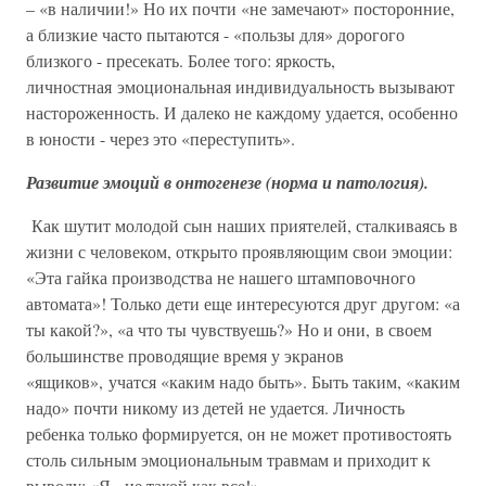
– «в наличии!» Но их почти «не замечают» посторонние,
а близкие часто пытаются - «пользы для» дорогого
близкого - пресекать. Более того: яркость,
личностная эмоциональная индивидуальность вызывают
настороженность. И далеко не каждому удается, особенно
в юности - через это «переступить».
Развитие эмоций в онтогенезе (норма и патология).
Как шутит молодой сын наших приятелей, сталкиваясь в
жизни с человеком, открыто проявляющим свои эмоции:
«Эта гайка производства не нашего штамповочного
автомата»! Только дети еще интересуются друг другом: «а
ты какой?», «а что ты чувствуешь?» Но и они, в своем
большинстве проводящие время у экранов
«ящиков», учатся «каким надо быть». Быть таким, «каким
надо» почти никому из детей не удается. Личность
ребенка только формируется, он не может противостоять
столь сильным эмоциональным травмам и приходит к
выводу: «Я - не такой как все!».