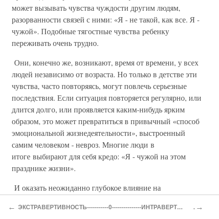
может вызывать чувства чуждости другим людям,
разорванности связей с ними: «Я - не такой, как все. Я -
чужой». Подобные тягостные чувства ребенку
переживать очень трудно.
Они, конечно же, возникают, время от времени, у всех
людей независимо от возраста. Но только в детстве эти
чувства, часто повторяясь, могут повлечь серьезные
последствия. Если ситуация повторяется регулярно, или
длится долго, или проявляется каким-нибудь ярким
образом, это может превратиться в привычный «способ
эмоциональной жизнедеятельности», выстроенный
самим человеком - невроз. Многие люди в
итоге выбирают для себя кредо: «Я - чужой на этом
празднике жизни».
И оказать неожиданно глубокое влияние на
соматическое состояние организма, изменив - пусть
←
→
ЭКСТРАВЕРТИВНОСТЬ-----------0---------------ИНТРАВЕРТИВНОСТЬ
сначала и на короткое время - нормальное течение