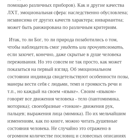
помощью различных приборов). Как и другие качества
ЛХТ, эмоциональная сфера: наследственно обусловлена;
независима от других качеств характера; инвариантна;
может быть ранжирована по различным критериям.
Итак, то ли Бог, то ли природа позаботились о том,
чтобы наблюдатель смог
увидеть или прочувтсвовать,
если захочет, конечно, даже скрытые в душе человека
переживания. Но это совсем не так просто, как может
показаться на первый взгляд. Об эмоциональном
состоянии индивида свидетельствуют особенности позы,
манеры вести себя с людьми, темп и громкость речи и
т.п., но каждый на своем «языке». Своим «языком»
говорят все движения человека - тело (пантомимика,
моторика); своеобразные «тонкие» движения рук,
пальцев; выражения лица (мимика). По их мельчайшим
изменениям, как по книге, можно читать душевные
состояния человека. Не случайно это отражено в
огромном количестве пословиц и словесных описаниях