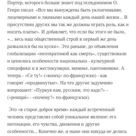
Портер, которого больше знают под псевдонимом О.
Генри писал: «Все мы вынуждены быть уклончивыми,
лицемерными и лживыми каждый день нашей жизни... В
присутствии других мы так же должны играть роль, как и
носить платье». И добавляет, что если бы этого не было,
«... весь наш общественный строй в первый же день
развалился бы на куски». Это раньше, до объявления
глобализации «неотвратимой как смерть», существовали
и ценились особенности национально - культурной
специфики и в жестикуляции, мимике, пантомимике. А
теперь - «Се ту!» («конец» по-французски) - как
говорят «продвинутые». На что другие задумчиво
вопрошают: «Пуркуя нам, русским, это надо?» -
(«pourqui» - «почему?» по-французски).
Это «в старое доброе время» каждый встреченный
человек представлял собой уникальное явление: его
интонации, его чувства, движения и другие
особенности... Конечно же, и ныне они никуда не делись