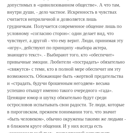
допустимых в «цивилизованном обществе». А что там,
внутри души, - дело частное. Искренность в чувствах
считается неприличной и дозволяется лишь
грудничкам. Получается современное общение лишь по
условному «согласию сторон»: один делает вид, что
чувствует, а другой - что ему верит. Люди, принимая эту
«игру», действуют по принципу «выбора актера,
знающего текст». - Выбирают того, кто «обеспечит»
привычные эмоции. Любители «пострадать» обязательно
«свяжутся» с теми, кто в полной мере обеспечит им эту
возможность. Обожающие быть «жертвой предательства
и «страдать, будучи брошенным негодяем» весьма
успешно отыщут именно такого очередного «гада».
Ценящие юмор и шутку обязательно будут среди
острословов испытывать свои радости. Те люди, которые
в пироговском, прежнем понимании того, что значит
«быть человеком», обычно окружены такими же людьми -
в ближнем круге общения. И у них всегда есть
«эмоциональный тыл», позволяющий испытывать