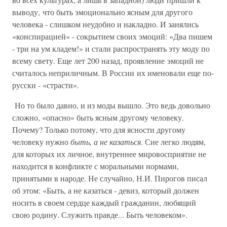
выводу, что быть эмоционально ясным для другого
человека - слишком неудобно и накладно. И занялись
«конспирацией» - сокрытием своих эмоций: «Два пишем
- три на ум кладем!» и стали распространять эту моду по
всему свету. Еще лет 200 назад, проявление эмоций не
считалось неприличным. В России их именовали еще по-
русски - «страсти».
Но то было давно, и из моды вышло. Это ведь довольно
сложно, «опасно» быть ясным другому человеку.
Почему? Только потому, что для ясности другому
человеку нужно
быть, а не казаться
. Сие легко людям,
для которых их личное, внутреннее мировосприятие не
находится в конфликте с моральными нормами,
принятыми в народе. Не случайно, Н.И. Пирогов писал
об этом: «Быть, а не казаться - девиз, который должен
носить в своем сердце каждый гражданин, любящий
свою родину. Служить правде... Быть человеком».