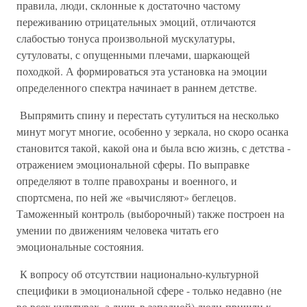
правила, люди, склонные к достаточно частому
переживанию отрицательных эмоций, отличаются
слабостью тонуса произвольной мускулатуры,
сутуловаты, с опущенными плечами, шаркающей
походкой. А формироваться эта установка на эмоции
определенного спектра начинает в раннем детстве.
Выпрямить спину и перестать сутулиться на несколько
минут могут многие, особенно у зеркала, но скоро осанка
становится такой, какой она и была всю жизнь, с детства -
отражением эмоциональной сферы. По выправке
определяют в толпе правохраны и военного, и
спортсмена, по ней же «вычисляют» беглецов.
Таможенный контроль (выборочный) также построен на
умении по движениям человека читать его
эмоциональные состояния.
К вопросу об отсутствии национально-культурной
специфики в эмоциональной сфере - только недавно (не
во всех культурах, а лишь в западной) люди пришли к