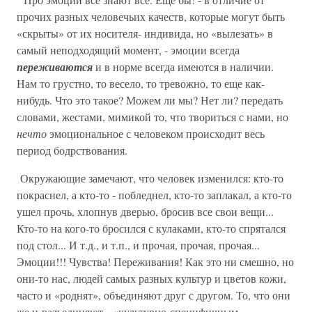
прочих разных человечьих качеств, которые могут быть
«скрыты» от их носителя- индивида, но «вылезать» в
самый неподходящий момент, - эмоции всегда
переживаются
и в норме всегда имеются в наличии.
Нам то грустно, то весело, то тревожно, то еще как-
нибудь. Что это такое? Можем ли мы? Нет ли? передать
словами, жестами, мимикой то, что твориться с нами, но
нечто
эмоциональное с человеком происходит весь
период бодрствования.
Окружающие замечают, что человек изменился: кто-то
покраснел, а кто-то - побледнел, кто-то заплакал, а кто-то
ушел прочь, хлопнув дверью, бросив все свои вещи...
Кто-то на кого-то бросился с кулаками, кто-то спрятался
под стол... И т.д., и т.п., и прочая, прочая, прочая...
Эмоции!!! Чувства! Переживания! Как это ни смешно, но
они-то нас, людей самых разных культур и цветов кожи,
часто и «роднят», объединяют друг с другом. То, что они
же и разъединяют - «культурно-специфичным