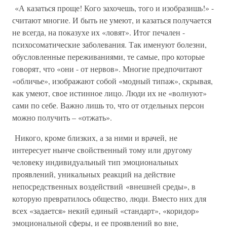
«А казаться проще! Кого захочешь, того и изобразишь!» -
считают многие. И быть не умеют, и казаться получается
не всегда, на показухе их «ловят». Итог печален -
психосоматические заболевания. Так именуют болезни,
обусловленные переживаниями, те самые, про которые
говорят, что «они - от нервов». Многие предпочитают
«обличье», изображают собой «модный типаж», скрывая,
как умеют, свое истинное лицо. Люди их не «волнуют»
сами по себе. Важно лишь то, что от отдельных персон
можно получить – «отжать».
Никого, кроме близких, а за ними и врачей, не
интересует нынче свойственный тому или другому
человеку индивидуальный тип эмоциональных
проявлений, уникальных реакций на действие
непосредственных воздействий «внешней среды», в
которую превратилось общество, люди. Вместо них для
всех «задается» некий единый «стандарт», «коридор»
эмоциональной сферы, и ее проявлений во вне,