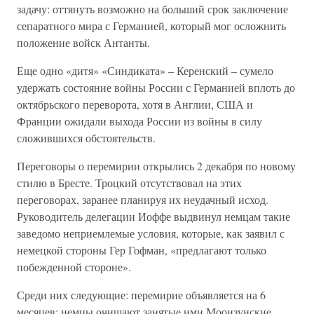
задачу: оттянуть возможно на больший срок заключение
сепаратного мира с Германией, который мог осложнить
положение войск Антанты.
Еще одно «дитя» «Синдиката» – Керенский – сумело
удержать состояние войны России с Германией вплоть до
октябрьского переворота, хотя в Англии, США и
Франции ожидали выхода России из войны в силу
сложившихся обстоятельств.
Переговоры о перемирии открылись 2 декабря по новому
стилю в Бресте. Троцкий отсутствовал на этих
переговорах, заранее планируя их неудачный исход.
Руководитель делегации Иоффе выдвинул немцам такие
заведомо неприемлемые условия, которые, как заявил с
немецкой стороны Гер Гофман, «предлагают только
побежденной стороне».
Среди них следующие: перемирие объявляется на 6
месяцев; немцы очищают занятые ими Моонзунские