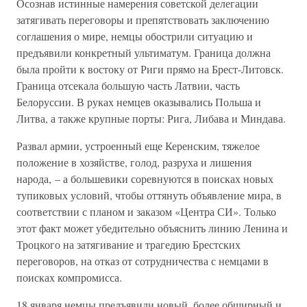
Осознав истинные намерения советской делегации
затягивать переговоры и препятствовать заключению
соглашения о мире, немцы обострили ситуацию и
предъявили конкретный ультиматум. Граница должна
была пройти к востоку от Риги прямо на Брест-Литовск.
Граница отсекала большую часть Латвии, часть
Белоруссии. В руках немцев оказывались Польша и
Литва, а также крупные порты: Рига, Либава и Миндава.
Развал армии, устроенный еще Керенским, тяжелое
положение в хозяйстве, голод, разруха и лишения
народа, – а большевики соревнуются в поисках новых
тупиковых условий, чтобы оттянуть объявление мира, в
соответствии с планом и заказом «Центра СИ». Только
этот факт может убедительно объяснить линию Ленина и
Троцкого на затягивание и трагедию Брестских
переговоров, на отказ от сотрудничества с немцами в
поисках компромисса.
18 января немцы предъявили новый, более обширный и