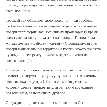
войны для расширения арены революции». Комментарии
здесь излишни.
Троцкий так объясняет свою позицию: «…я требовал,
чтобы не спешить с заключением мира и хотя бы ценой
потери территории дать немецкому пролетариату время
понять обстановку и сказать свое слово». Такова была
жуткая логика и действия «детей» «Синдиката»: за счет
потери национальной территории России что-то показать
чужому пролетариату, показать то, что обычно не
показывают [52].
Приходится признать: или это вопиющая беззастенчивая
глупость, которую к Троцкому ну никак не приклеишь,
или это заказ «Центра СИ», то есть «Синдиката»,
который следует прикрыть хотя бы таким абсурдным
объяснением, за неимением другого.
Ситуация в партии накалилась до того, что Ленин,