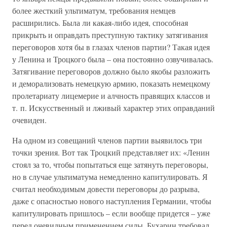
более жесткий ультиматум, требования немцев
расширились. Была ли какая-либо идея, способная
прикрыть и оправдать преступную тактику затягивания
переговоров хотя бы в глазах членов партии? Такая идея
у Ленина и Троцкого была – она постоянно озвучивалась.
Затягивание переговоров должно было якобы разложить
и деморализовать немецкую армию, показать немецкому
пролетариату лицемерие и алчность правящих классов и
т. п. Искусственный и лживый характер этих оправданий
очевиден.
На одном из совещаний членов партии выявилось три
точки зрения. Вот так Троцкий представляет их: «Ленин
стоял за то, чтобы попытаться еще затянуть переговоры,
но в случае ультиматума немедленно капитулировать. Я
считал необходимым довести переговоры до разрыва,
даже с опасностью нового наступления Германии, чтобы
капитулировать пришлось – если вообще придется – уже
перед очевидным применением силы. Бухарин требовал