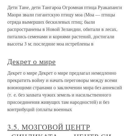
Дети Тане, дети Тангароа Огромная птица Руакапанги
Маори звали гигантскую птицу моа (Моа — птицы
отряда вымерших бескилевых птиц; были
распространены в Новой Зеландии, обитали в лесах,
питались семенами и корнями растений, достигали
высоты 3 м; последние моа истреблены в
Декрет о мире
Декрет о мире Декрет о мире предлагал немедленно
прекратить войну и начать переговоры между всеми
воюющими странами о заключении мира без аннексий
(т. е. без захвата чужих земель и насильственного
присоединения живущих там народностей) и без
контрибуций (оплаты военных
3.5. МОЗГОВОЙ ЦЕНТР