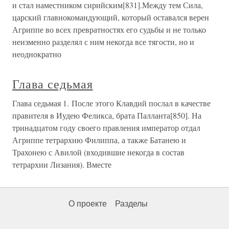
и стал наместником сирийским[831].Между тем Сила,
царский главнокомандующий, который оставался верен
Агриппе во всех превратностях его судьбы и не только
неизменно разделял с ним некогда все тягости, но и
неоднократно
Глава седьмая
Глава седьмая 1. После этого Клавдий послал в качестве
правителя в Иудею Феликса, брата Палланта[850]. На
тринадцатом году своего правления император отдал
Агриппе тетрархию Филиппа, а также Батанею и
Трахонею с Авилой (входившие некогда в состав
тетрархии Лизания). Вместе
О проекте
Разделы