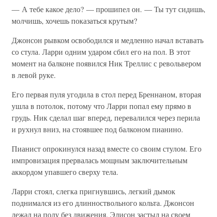
— А тебе какое дело? — прошипел он. — Ты тут сидишь,
молчишь, хочешь показаться крутым?
Джонсон рывком освободился и медленно начал вставать
со стула. Ларри одним ударом сбил его на пол. В этот
момент на балконе появился Ник Треллис с револьвером
в левой руке.
Его первая пуля угодила в стол перед Бреннаном, вторая
ушла в потолок, потому что Ларри попал ему прямо в
грудь. Ник сделал шаг вперед, перевалился через перила
и рухнул вниз, на стоявшее под балконом пианино.
Пианист опрокинулся назад вместе со своим стулом. Его
импровизация прервалась мощным заключительным
аккордом упавшего сверху тела.
Ларри стоял, слегка пригнувшись, легкий дымок
поднимался из его длинноствольного кольта. Джонсон
лежал на полу без движения, Элисон застыл на своем