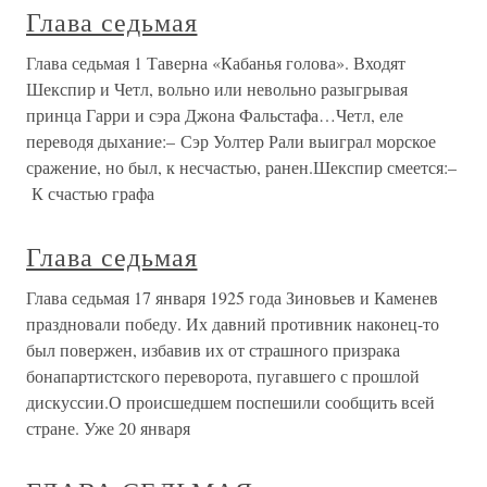
Глава седьмая
Глава седьмая 1 Таверна «Кабанья голова». Входят
Шекспир и Четл, вольно или невольно разыгрывая
принца Гарри и сэра Джона Фальстафа…Четл, еле
переводя дыхание:– Сэр Уолтер Рали выиграл морское
сражение, но был, к несчастью, ранен.Шекспир смеется:–
К счастью графа
Глава седьмая
Глава седьмая 17 января 1925 года Зиновьев и Каменев
праздновали победу. Их давний противник наконец-то
был повержен, избавив их от страшного призрака
бонапартистского переворота, пугавшего с прошлой
дискуссии.О происшедшем поспешили сообщить всей
стране. Уже 20 января