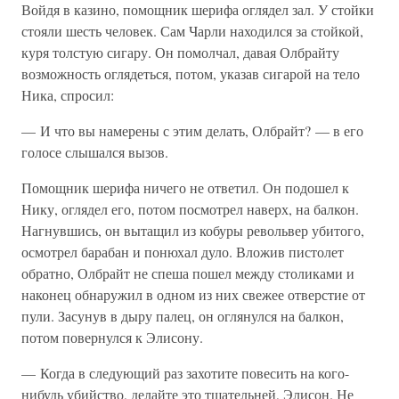
Войдя в казино, помощник шерифа оглядел зал. У стойки
стояли шесть человек. Сам Чарли находился за стойкой,
куря толстую сигару. Он помолчал, давая Олбрайту
возможность оглядеться, потом, указав сигарой на тело
Ника, спросил:
— И что вы намерены с этим делать, Олбрайт? — в его
голосе слышался вызов.
Помощник шерифа ничего не ответил. Он подошел к
Нику, оглядел его, потом посмотрел наверх, на балкон.
Нагнувшись, он вытащил из кобуры револьвер убитого,
осмотрел барабан и понюхал дуло. Вложив пистолет
обратно, Олбрайт не спеша пошел между столиками и
наконец обнаружил в одном из них свежее отверстие от
пули. Засунув в дыру палец, он оглянулся на балкон,
потом повернулся к Элисону.
— Когда в следующий раз захотите повесить на кого-
нибудь убийство, делайте это тщательней, Элисон. Не