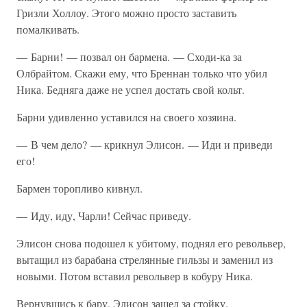
Гризли Холлоу. Этого можно просто заставить
помалкивать.
— Барни! — позвал он бармена. — Сходи-ка за
Олбрайтом. Скажи ему, что Бреннан только что убил
Ника. Бедняга даже не успел достать свой кольт.
Барни удивленно уставился на своего хозяина.
— В чем дело? — крикнул Элисон. — Иди и приведи
его!
Бармен торопливо кивнул.
— Иду, иду, Чарли! Сейчас приведу.
Элисон снова подошел к убитому, поднял его револьвер,
вытащил из барабана стрелянные гильзы и заменил из
новыми. Потом вставил револьвер в кобуру Ника.
Вернувшись к бару, Элисон зашел за стойку.