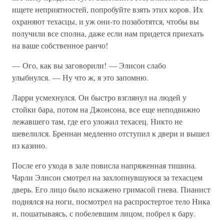
ищете неприятностей, попробуйте взять этих коров. Их
охраняют техасцы, и уж они-то позаботятся, чтобы вы
получили все сполна, даже если нам придется приехать
на ваше собственное ранчо!
— Ого, как вы заговорили! — Элисон слабо
улыбнулся. — Ну что ж, я это запомню.
Ларри усмехнулся. Он быстро взглянул на людей у
стойки бара, потом на Джонсона, все еще неподвижно
лежавшего там, где его уложил техасец. Никто не
шевелился. Бреннан медленно отступил к двери и вышел
из казино.
После его ухода в зале повисла напряженная тишина.
Чарли Элисон смотрел на захлопнувшуюся за техасцем
дверь. Его лицо было искажено гримасой гнева. Пианист
поднялся на ноги, посмотрел на распростертое тело Ника
и, пошатываясь, с побелевшим лицом, побрел к бару.