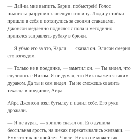
— Дай-ка мне выпить, Барни, побыстрей! Голос
пианиста разрушил зловещую тишину. Люди у стойки
пришли в себя и потянулись за своими стаканами.
Джонсон медленно поднялся с пола и методично
принялся заправлять рубаху в брюки.
— Я убью его за это, Чарли, — сказал он. Элисон смерил
его взглядом.
— Только не в поединке, — заметил он. — Ты видел, что
случилось с Ником. Я не думал, что Ник окажется таким
дураком. Да ты и сам видел! Ты не сможешь свалить
техасца в поединке, Айра.
Айра Джонсон взял бутылку и налил себе. Его руки
дрожали.
— Я не дурак, — хрипло сказал он. Его душила
бессильная ярость, на щеках перекатывались желваки. —
Ему это так не пройдет, Чарли. Никто не может так