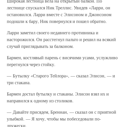
Широкая лестница вела на открытый балкон. По
лестнице спускался Ник Треллис. Увидев «Ларри, он
остановился. Ларри вместе с Элисоном и Джонсоном
подошли к бару, Ник повернулся и пошел обратно.
Ларри заметил своего недавнего противника и
насторожился. Он расстегнул пальто и решил на всякий
случай приглядывать за балконом.
Бармен, костлявый парень с висячими усами, услужливо
перегнулся через стойку.
— Бутылку «Старого Тейлора», — сказал Элисон, — и
три стакана.
Бармен достал бутылку и стаканы. Элисон взял их и
направился к одному из столиков.
— Давайте присядем, Бреннан, — сказал он с приятной
улыбкой. — Я хочу, чтобы мы побеседовали по-
дружески.