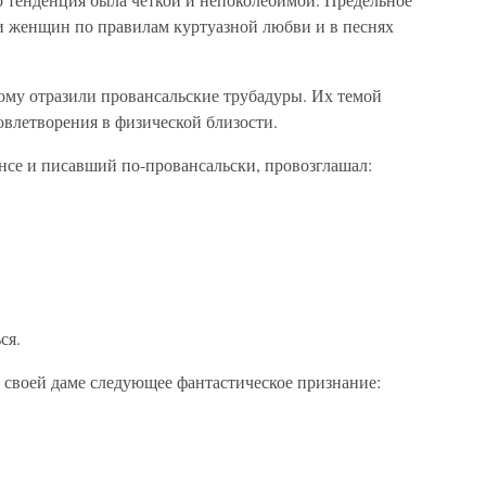
и женщин по правилам куртуазной любви и в песнях
му отразили провансальские трубадуры. Их темой
овлетворения в физической близости.
се и писавший по-провансальски, провозглашал:
ся.
т своей даме следующее фантастическое признание: