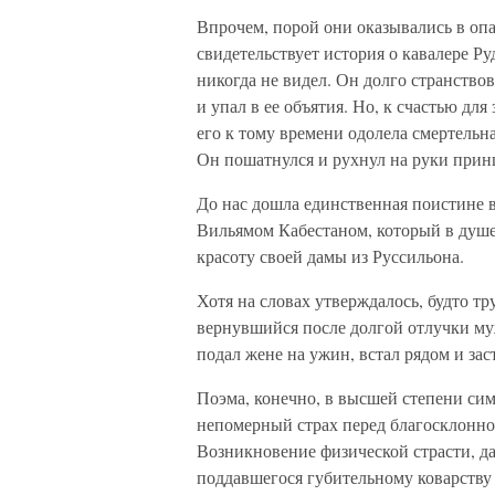
Впрочем, порой они оказывались в оп
свидетельствует история о кавалере Ру
никогда не видел. Он долго странствов
и упал в ее объятия. Но, к счастью для
его к тому времени одолела смертельна
Он пошатнулся и рухнул на руки принц
До нас дошла единственная поистине в
Вильямом Кабестаном, который в душе 
красоту своей дамы из Руссильона.
Хотя на словах утверждалось, будто т
вернувшийся после долгой отлучки муж
подал жене на ужин, встал рядом и заст
Поэма, конечно, в высшей степени си
непомерный страх перед благосклонно
Возникновение физической страсти, да
поддавшегося губительному коварству