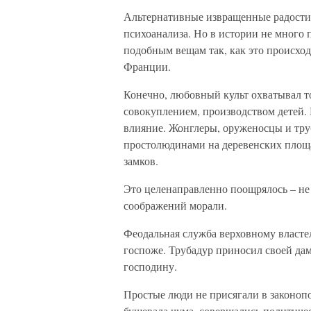
Альтернативные извращенные радости 
психоанализа. Но в истории не много 
подобным вещам так, как это происходи
Франции.
Конечно, любовный культ охватывал т
совокуплением, производством детей.
влияние. Жонглеры, оруженосцы и тру
простолюдинами на деревенских площа
замков.
Это целенаправленно поощрялось – не 
соображений морали.
Феодальная служба верховному власт
госпоже. Трубадур приносил своей дам
господину.
Простые люди не присягали в законоп
бушевала чума, совершались политиче