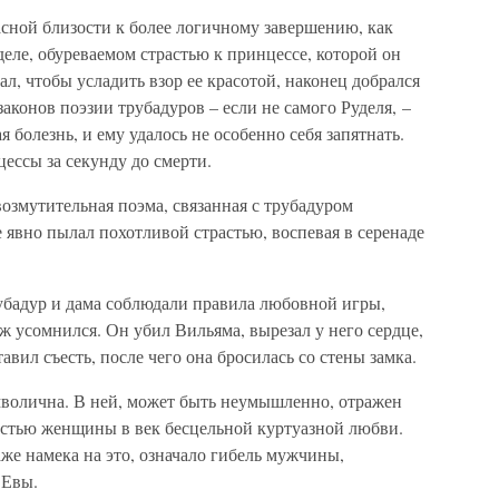
асной близости к более логичному завершению, как
деле, обуреваемом страстью к принцессе, которой он
ал, чтобы усладить взор ее красотой, наконец добрался
 законов поэзии трубадуров – если не самого Руделя, –
я болезнь, и ему удалось не особенно себя запятнать.
ессы за секунду до смерти.
озмутительная поэма, связанная с трубадуром
явно пылал похотливой страстью, воспевая в серенаде
рубадур и дама соблюдали правила любовной игры,
 усомнился. Он убил Вильяма, вырезал у него сердце,
авил съесть, после чего она бросилась со стены замка.
мволична. В ней, может быть неумышленно, отражен
стью женщины в век бесцельной куртуазной любви.
же намека на это, означало гибель мужчины,
 Евы.