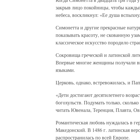
закрыв лицо покойницы, чтобы каждый 
небеса, воскликнул: «Ее душа вспыхну
Симонетта и другие прекрасные нату
показывать красоту, не скованную уз
классическое искусство породило стра
Сокровища греческой и латинской лит
Впервые многие женщины получали вы
языками.
Церковь, однако, встревожилась, и Пап
«Дети достигают десятилетнего возраст
богохульств. Подумать только, скольк
читать Ювенала, Теренция, Плавта, Ов
Романтическая любовь нуждалась в гер
Македонский. В 1486 г. латинская вер
распространилась по всей Европе.