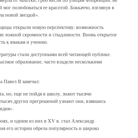
мог полюбоваться ее красотой. Боккаччо, взглянув в
ла новой звездой».
рщицы открыли новую перспективу: возможность
ами ложной скромности и стыдливости. Вновь открытое
сть к языкам и учению.
ературы стали доступными всей читающей публике.
сокое образование, часто владели несколькими
а Павел II замечал:
а, но, еще не пойдя в школу, знают тысячи
о тысяч других прегрешений узнают они, взявшись
идия».
оях, и одним из них в XV в. стал Александр
сия его истории обрела популярность и широко