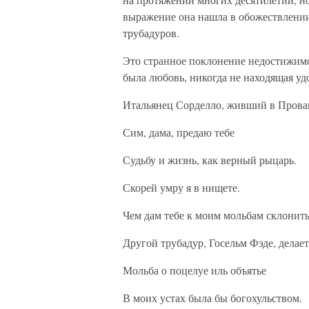
выражение она нашла в обожествлени
трубадуров.
Это странное поклонение недостижимо
была любовь, никогда не находящая уд
Итальянец Сорделло, живший в Прован
Сим, дама, предаю тебе
Судьбу и жизнь, как верный рыцарь.
Скорей умру я в нищете.
Чем дам тебе к моим мольбам склонить
Другой трубадур, Госельм Фэде, делае
Мольба о поцелуе иль объятье
В моих устах была бы богохульством.