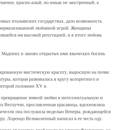
ешение, красно-алый, но никак не заостренный, а
говых итальянских государствах, дало возможность
формализованной любовной игрой. Женщины
дившейся им высокой репутацией, и в итоге любовь
 Мадонну и заново открытых ими языческих богинь
зированную мистическую красоту, выросшую на почве
туры, которая развивалась в кругу колоритного и
 второй половине XV в.
 превращение земной любви в интеллектуальную и
а Веспуччи, прославленная красавица, вдохновляла
ттичелли она послужила моделью Венеры, рождающейся
тру, Лоренцо Великолепный написал в ее честь оду.
умерла от чахотки, гроб несли по улицам Флоренции, не