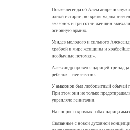
Позже легенда об Александре послужил
одной истории, во время марша знаме
амазонок и три сотни женщин выехали 
основную армию.
Увидев молодого и сильного Александр
храброй в мире женщины и храбрейше
необычные потомки».
Александр провел с царицей тринадцат
ребенок – неизвестно.
У амазонок был любопытный обычай п
При этом они не только предотвращали
укрепляло гениталии.
На вопрос о хромых рабах царица ама
Связанные с новой духовной концепци
на протяжении многих десятилетий, н