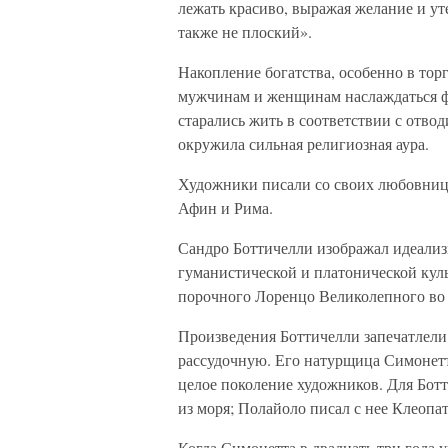
лежать красиво, выражая желание и ут
также не плоский».
Накопление богатства, особенно в тор
мужчинам и женщинам наслаждаться 
старались жить в соответствии с отво
окружила сильная религиозная аура.
Художники писали со своих любовниц
Афин и Рима.
Сандро Боттичелли изображал идеали
гуманистической и платонической куль
порочного Лоренцо Великолепного во
Произведения Боттичелли запечатлели
рассудочную. Его натурщица Симонетт
целое поколение художников. Для Бо
из моря; Полайоло писал с нее Клеопа
Когда Симонетта в двадцать три года 