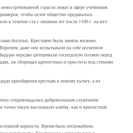
невостребованной страсти лежат в сфере учебников
примеров, чтобы целое общество предавалось
ло в течение ста с лишним лет после 1100 г. на юге
олько богатых. Крестьяне были заняты жизнью,
 Впрочем, даже они испытывали на себе косвенное
бадуры нередко цитировали господскую поэзию перед
дях, на сборищах крепостных и прислуги под стенами
ради приобщения крестьян к новому культу, а из
елину сопровождалась добровольным служением
е точно такую вассальную клятву, как и крепостной
ослушной верности. Время было неспокойное,
ские перевороты. Крестоносцы держали всех в