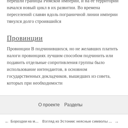
перешли границы Римской империи, и на ее территории
начался новый цикл в их развитии. Во времена
переселений славян вдоль пограничной линии империи
тянулся долго строившийся
Провинции
Провинции В подчинившихся, но не желавших платить
налоги провинциях лучшим способом подчинить или
подавить отдельные сопротивления группы было
использование интендантов, в основном
государственных докладчиков, вышедших из совета,
которых при необходимости
О проекте
Разделы
←
→
Бороздки на менгмрах
Взгляд из Эстонии: неясные символы бронзового века