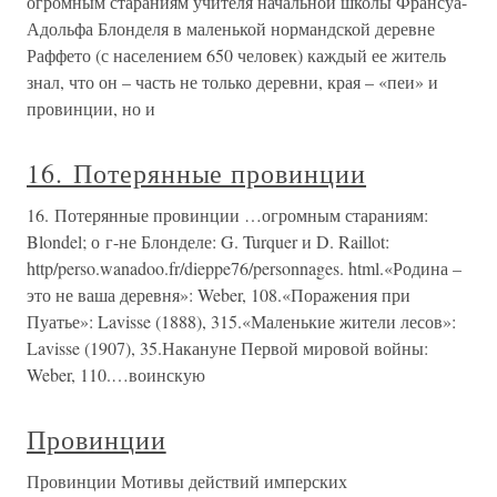
огромным стараниям учителя начальной школы Франсуа-
Адольфа Блонделя в маленькой нормандской деревне
Раффето (с населением 650 человек) каждый ее житель
знал, что он – часть не только деревни, края – «пеи» и
провинции, но и
16. Потерянные провинции
16. Потерянные провинции …огромным стараниям:
Blondel; о г-не Блонделе: G. Turquer и D. Raillot:
http/perso.wanadoo.fr/dieppe76/personnages. html.«Родина –
это не ваша деревня»: Weber, 108.«Поражения при
Пуатье»: Lavisse (1888), 315.«Маленькие жители лесов»:
Lavisse (1907), 35.Накануне Первой мировой войны:
Weber, 110.…воинскую
Провинции
Провинции Мотивы действий имперских