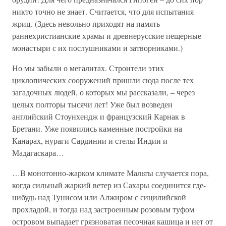
никто точно не знает. Считается, что для испытания
жриц. (Здесь невольно приходят на память
раннехристианские храмы и древнерусские пещерные
монастыри с их послушниками и затворниками.)
Но мы забыли о мегалитах. Строители этих
циклопических сооружений пришли сюда после тех
загадочных людей, о которых мы рассказали, – через
целых полторы тысячи лет! Уже был возведен
английский Стоунхендж и французский Карнак в
Бретани. Уже появились каменные постройки на
Канарах, нураги Сардинии и стелы Индии и
Мадагаскара…
…В монотонно-жарком климате Мальты случается пора,
когда сильный жаркий ветер из Сахары соединится где-
нибудь над Тунисом или Алжиром с сицилийской
прохладой, и тогда над застроенным розовым туфом
островом выпадает грязноватая песочная кашица и нет от