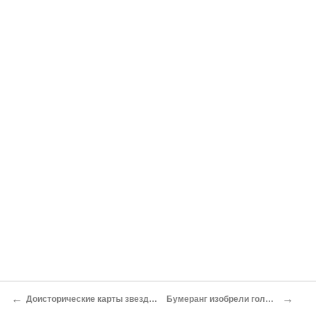
←
→
Доисторические карты звездного неба
Бумеранг изобрели голландцы?