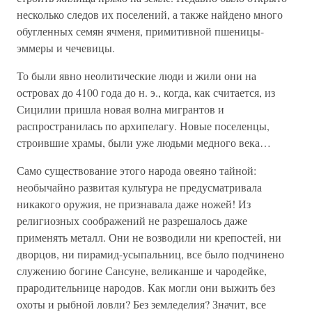
несколько следов их поселений, а также найдено много
обугленных семян ячменя, примитивной пшеницы-
эммеры и чечевицы.
То были явно неолитические люди и жили они на
островах до 4100 года до н. э., когда, как считается, из
Сицилии пришла новая волна мигрантов и
распространилась по архипелагу. Новые поселенцы,
строившие храмы, были уже людьми медного века…
Само существование этого народа овеяно тайной:
необычайно развитая культура не предусматривала
никакого оружия, не признавала даже ножей! Из
религиозных соображений не разрешалось даже
применять металл. Они не возводили ни крепостей, ни
дворцов, ни пирамид-усыпальниц, все было подчинено
служению богине Сансуне, великанше и чародейке,
прародительнице народов. Как могли они выжить без
охоты и рыбной ловли? Без земледелия? Значит, все