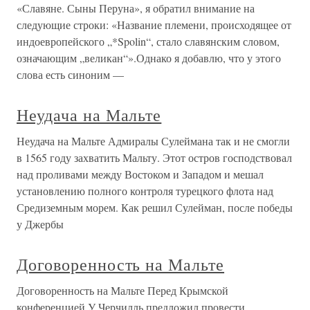
«Славяне. Сыны Перуна», я обратил внимание на
следующие строки: «Название племени, происходящее от
индоевропейского „*Spolin“, стало славянским словом,
означающим „великан“».Однако я добавлю, что у этого
слова есть синоним —
Неудача на Мальте
Неудача на Мальте Адмиралы Сулеймана так и не смогли
в 1565 году захватить Мальту. Этот остров господствовал
над проливами между Востоком и Западом и мешал
установлению полного контроля турецкого флота над
Средиземным морем. Как решил Сулейман, после победы
у Джербы
Договоренность на Мальте
Договоренность на Мальте Перед Крымской
конференцией У Черчилль предложил провести