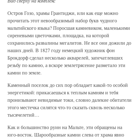
Вид сверху на комплекс
Остров Гозо, храмы Грантиджи, или как еще можно
прочитать этот невообразимый набор букв чудного
мальтийского языка? Поросшая камневиком, маленькими
сиреневыми цветочками, площадка, на которой
сохранились развалины мегалитов. Не все они дожили до
наших дней. В 1827 году немецкий художник фон
Брокдорф сделал несколько акварелей, запечатлевших
резьбу по камню, а вскоре землетрясение разметало эти
камни по земле.
Каменный поселок до сих пор обладает какой-то особой
энергетикой: прикасаешься к теплым камням и тебя
пронизывают невидимые токи, словно далекие обитатели
этого местечка силятся что-то сказать сквозь несколько
тысячелетий…
Как и большинство руин на Мальте, эти обращены на
юго-восток. Шарообразные камни слева от храма явно