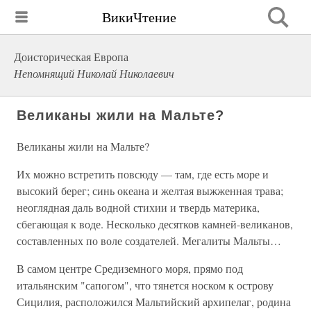
ВикиЧтение
Доисторическая Европа
Непомнящий Николай Николаевич
Великаны жили на Мальте?
Великаны жили на Мальте?
Их можно встретить повсюду — там, где есть море и
высокий берег; синь океана и желтая выжженная трава;
неоглядная даль водной стихии и твердь материка,
сбегающая к воде. Несколько десятков камней-великанов,
составленных по воле создателей. Мегалиты Мальты…
В самом центре Средиземного моря, прямо под
итальянским "сапогом", что тянется носком к острову
Сицилия, расположился Мальтийский архипелаг, родина