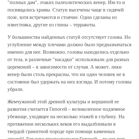
"полных дам", этаких палеолитических венер. Им-то и
посвящались храмы. Статуи высечены чаще в сидячей
позе, хотя встречаются и стоячие. Одни сделаны из
известняка, другие из глины – терракоты.
У большинства найденных статуй отсутствует голова. Но
углубление между плечами должно было предназначаться
именно для нее. Возможно, головы находились отдельно
от тела, и различные "насадки" использовали для разных
церемоний – в зависимости от случая. А может, лики
венер были столь прекрасны, что ни один человек не в
состоянии был удержать на них взгляда. И потому головы
убрали.
Жемчужиной этой древней культуры и вершиной ее
развития считается Гипогей – великолепное подземное
убежище, уходящее на несколько этажей в глубину. На
протяжении нескольких веков его выдалбливали в
твердой гранитной породе при помощи каменных
орудий! Для чего предназначался Гипогей – до сих пор