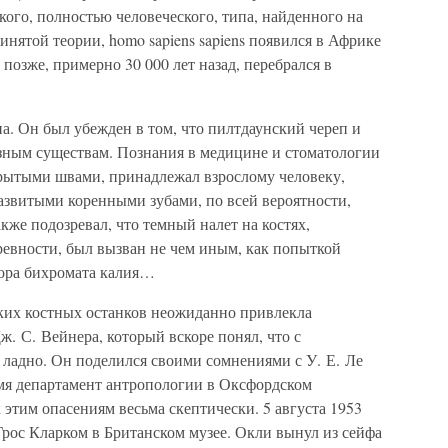
кого, полностью человеческого, типа, найденного на
нятой теории, homo sapiens sapiens появился в Африке
 позже, примерно 30 000 лет назад, перебрался в
а. Он был убежден в том, что пилтдаунский череп и
зным существам. Познания в медицине и стоматологии
акрытыми швами, принадлежал взрослому человеку,
 развитыми коренными зубами, по всей вероятности,
кже подозревал, что темный налет на костях,
ревности, был вызван не чем иным, как попыткой
вора бихромата калия…
ких костных останков неожиданно привлекла
. С. Вейнера, который вскоре понял, что с
 ладно. Он поделился своими сомнениями с У. Е. Ле
емя департамент антропологии в Оксфордском
к этим опасениям весьма скептически. 5 августа 1953
Грос Кларком в Британском музее. Окли вынул из сейфа