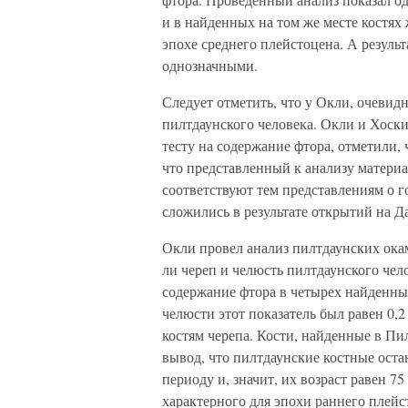
и в найденных на том же месте костях
эпохе среднего плейстоцена. А резуль
однозначными.
Следует отметить, что у Окли, очевид
пилтдаунского человека. Окли и Хоски
тесту на содержание фтора, отметили, 
что представленный к анализу материа
соответствуют тем представлениям о 
сложились в результате открытий на Д
Окли провел анализ пилтдаунских окам
ли череп и челюсть пилтдаунского чел
содержание фтора в четырех найденных
челюсти этот показатель был равен 0,2
костям черепа. Кости, найденные в Пил
вывод, что пилтдаунские костные ост
периоду и, значит, их возраст равен 75
характерного для эпохи раннего плей