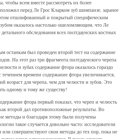
, чтобы всем вместе рассмотреть их более
положил перед Ле Грос Кларком зуб шимпанзе, заранее
 потом отшлифованный и покрытый специфическим
 зубом оказалось настолько ошеломляющим, что Ле
е детального обследования всех пилтдаунских костных
м останкам был проведен второй тест на содержание
дов. На этот раз три фрагмента пилтдаунского черепа
челюсти и зубах содержание фтора оказалось гораздо
 с течением времени содержание фтора увеличивается,
ий возраст для черепа, чем для челюсти и зубов. Это
ать одному и тому же существу!
одержание фтора первый показал, что череп и челюсть
а как второй дал противоположные результаты. Во
ие методы и благодаря этому были получены
логии такое случается довольно часто: исследователи
 или совершенствуют свои методы до тех пор, пока не
 потом вдруг останавливаются. В таких случаях