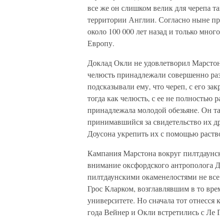
все же он слишком велик для черепа та
территории Англии. Согласно ныне при
около 100 000 лет назад и только много
Европу.
Доклад Окли не удовлетворил Марстон
челюсть принадлежали совершенно ра
подсказывали ему, что череп, с его з
тогда как челюсть, с ее не полностью
принадлежала молодой обезьяне. Он та
принимавшийся за свидетельство их д
Доусона укрепить их с помощью раст
Кампания Марстона вокруг пилтдаунс
внимание оксфордского антрополога Дж
пилтдаунскими окаменелостями не все
Грос Кларком, возглавлявшим в то вр
университете. Но сначала тот отнесся 
года Вейнер и Окли встретились с Ле 