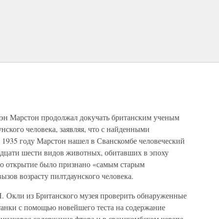
вэн Марстон продолжал докучать британским ученым
ского человека, заявляя, что с найденными
В 1935 году Марстон нашел в Сванскомбе человеческий
адцати шести видов животных, обитавших в эпоху
его открытие было признано «самым старым
ызов возрасту пилтдаунского человека.
П. Окли из Британского музея проверить обнаруженные
танки с помощью новейшего теста на содержание
инаковое содержание фтора и в сванскомбском черепе,