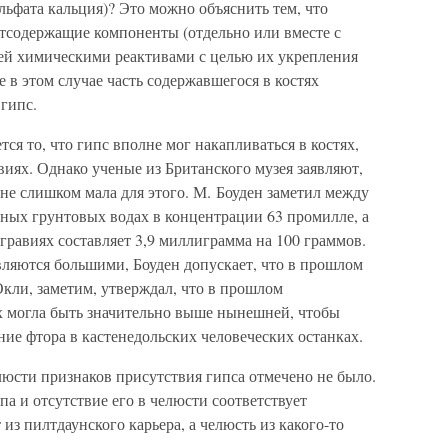
льфата кальция)? Это можно объяснить тем, что
атсодержащие компоненты (отдельно или вместе с
тей химическими реактивами с целью их укрепления
 в этом случае часть содержавшегося в костях
 гипс.
я то, что гипс вполне мог накапливаться в костях,
виях. Однако ученые из Британского музея заявляют,
не слишком мала для этого. М. Боуден заметил между
тных грунтовых водах в концентрации 63 промилле, а
гравиях составляет 3,9 миллиграмма на 100 граммов.
вляются большими, Боуден допускает, что в прошлом
кли, заметим, утверждал, что в прошлом
х могла быть значительно выше нынешней, чтобы
ие фтора в кастенедольских человеческих останках.
люсти признаков присутствия гипса отмечено не было.
па и отсутствие его в челюсти соответствует
из пилтдаунского карьера, а челюсть из какого-то