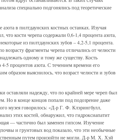
 анализа специально подгонялись под теоретические
е азота в пилтдаунских костных останках. Изучая
, что кости черепа содержали 0,6-1,4 процента азота,
 некоторые из пилтдаунских зубов – 4,2-5,1 процента.
о по возрасту фрагменты черепа отличались от челюсти
инадлежать одному и тому же существу. Кость
 4-5 процентов азота. С течением времени его
им образом выяснилось, что возраст челюсти и зубов
таки оставляли надежду, что по крайней мере череп был
ем. Но в конце концов попали под подозрение даже
ого музея говорилось: «Д-р Г. Ф. Клэрингбулл,
ализ этих костей, обнаружил, что гидроксиапатит
ющая — частично был заменен гипсом. Изучение
дпочвы и грунтовых вод показало, что эти необычные
ественным путем произойти не могли. Д-р М. Х. Хэй