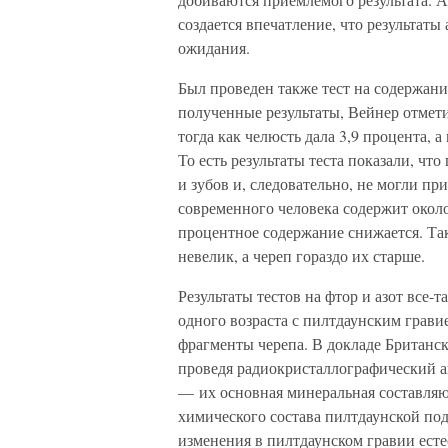
создается впечатление, что результаты
ожидания.
Был проведен также тест на содержани
полученные результаты, Вейнер отметил
тогда как челюсть дала 3,9 процента, а
То есть результаты теста показали, чт
и зубов и, следовательно, не могли пр
современного человека содержит около
процентное содержание снижается. Так
невелик, а череп гораздо их старше.
Результаты тестов на фтор и азот все-
одного возраста с пилтдаунским грави
фрагменты черепа. В докладе Британск
проведя радиокристаллографический ан
— их основная минеральная составля
химического состава пилтдаунской по
изменения в пилтдаунском гравии ест