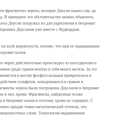
ти фрагментах черепа, которые Доусон нашел сам, до
д. В принципе это обстоятельство можно объяснить
грунта Доусон погружал их для укрепления в бихромат
айденных Доусоном уже вместе с Вудвордом,
 по всей вероятности, потому, что при ее окрашивании
ихромат калия.
то череп действительно происходил из пилтдаунского
ания среди гравия впитал в себя много железа. За это
авшегося в костях фосфата кальция превратилось в
оздействия сульфатов, находившихся в гравии и
рагменты черепа были погружены Доусоном в бихромат
вие в них хрома. Фрагменты, найденные позже
 в бихромат калия и поэтому хрома не содержат. С
венно придан темно-металлический оттенок, что
поверхностных слоев. Технология окрашивания