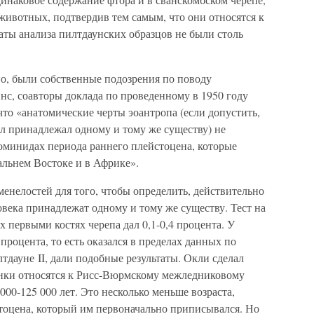
 животных, подтвердив тем самым, что они относятся к
таты анализа пилтдаунских образцов не были столь
но, были собственные подозрения по поводу
нс, соавторы доклада по проведенному в 1950 году
что «анатомические черты эоантропа (если допустить,
л принадлежал одному и тому же существу) не
гоминидах периода раннего плейстоцена, которые
альнем Востоке и в Африке».
енелостей для того, чтобы определить, действительно
овека принадлежат одному и тому же существу. Тест на
 первыми костях черепа дал 0,1-0,4 процента. У
 процента, то есть оказался в пределах данных по
тдауне II, дали подобные результаты. Окли сделал
анки относятся к Рисс-Вюрмскому межледниковому
 000-125 000 лет. Это несколько меньше возраста,
стоцена, который им первоначально приписывался. Но