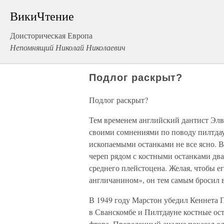
ВикиЧтение
Доисторическая Европа
Непомнящий Николай Николаевич
Подлог раскрыт?
Подлог раскрыт?
Тем временем английский дантист Эл
своими сомнениями по поводу пилтдаун
ископаемыми останками не все ясно. 
череп рядом с костными останками дв
среднего плейстоцена. Желая, чтобы 
англичанином», он тем самым бросил в
В 1949 году Марстон убедил Кеннета 
в Сванскомбе и Пилтдауне костные ос
фтора. Проведенный анализ показал од