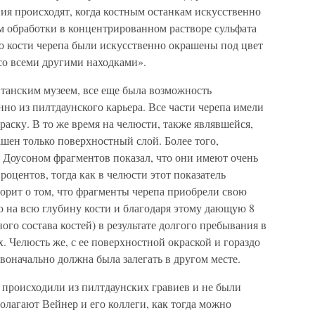
ия происходят, когда костным останкам искусственно
м обработки в концентрированном растворе сульфата
что кости черепа были искусственно окрашены под цвет
со всеми другими находками».
танским музеем, все еще была возможность
нно из пилтдаунского карьера. Все части черепа имели
ску. В то же время на челюсти, также являвшейся,
ашен только поверхностный слой. Более того,
Доусоном фрагментов показал, что они имеют очень
роцентов, тогда как в челюсти этот показатель
оворит о том, что фрагменты черепа приобрели свою
на всю глубину кости и благодаря этому дающую 8
го состава костей) в результате долгого пребывания в
. Челюсть же, с ее поверхностной окраской и гораздо
воначально должна была залегать в другом месте.
 происходили из пилтдаунских гравиев и не были
олагают Вейнер и его коллеги, как тогда можно