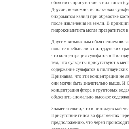
объяснить присутствие в них гипса (су
Доусон, возможно, использовал сульф
бихроматом калия) при обработке кос
после извлечения из земли. В принципе
гидроксиапатита могла превратиться в
Другим возможным объяснением являетс
пока те пребывали в пилтдаунских гра
что концентрация сульфатов в Пилтдау
тем, что сульфаты присутствуют в мес
содержание сульфатов в пилтдаунских 
Признавая, что эти концентрации не я
они могли быть значительно выше. И О
концентрация фтора в грунтовых вода
объяснить аномально высокое содержан
Знаменательно, что в пилтдаунской че
Присутствие гипса во фрагментах чере
предположению, что череп происходит 
другого места.