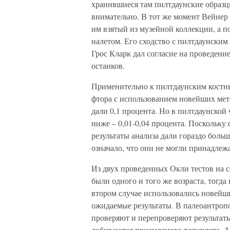
хранившиеся там пилтдаунские образцы
внимательно. В тот же момент Вейнер 
им взятый из музейной коллекции, а
налетом. Его сходство с пилтдаунским
Грос Кларк дал согласие на проведени
останков.
Применительно к пилтдаунским костны
фтора с использованием новейших мето
дали 0,1 процента. Но в пилтдаунской 
ниже – 0,01-0,04 процента. Поскольку
результаты анализа дали гораздо больш
означало, что они не могли принадлеж
Из двух проведенных Окли тестов на с
были одного и того же возраста, тогд
втором случае использовались новейш
ожидаемые результаты. В палеоантропо
проверяют и перепроверяют результаты
добиваются приемлемого результата. А