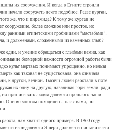
нципы их сооружения. И когда в Египте строили
ии начали сооружать нечто подобное. Разве курган,
 того же, что и пирамида? К тому же курган не
ет сооружение, более сложное или простое, но
ежду ранними египетскими гробницами "мастабами",
а, и дольменами, сложенными из каменных глыб?
же един, и умение обращаться с глыбами камня, как
понимание безмерной важности огромной работы были
дко культ мертвых понимают упрощенно, но нельзя
смерть как таковая не существовала, она означала
ни, к другой, вечной. Тысячи людей работали в поте
ружая их одну на другую, наваливая горы земли, ради
е, но приписывать людям далекого прошлого наши
о. Они во многом походили на нас с вами, но
ени.
а работа, нам хватит одного примера. В 1960 году
ывезти из недалекого Эшери дольмен и поставить его