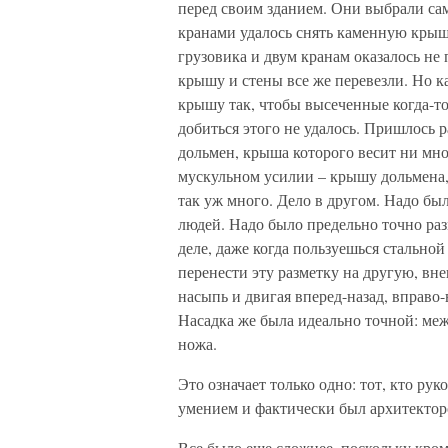
перед своим зданием. Они выбрали са
кранами удалось снять каменную крыш
грузовика и двум кранам оказалось не
крышу и стены все же перевезли. Но 
крышу так, чтобы высеченные когда-то
добиться этого не удалось. Пришлось р
дольмен, крыша которого весит ни мног
мускульном усилии – крышу дольмена, 
так уж много. Дело в другом. Надо б
людей. Надо было предельно точно раз
деле, даже когда пользуешься стальной
перенести эту разметку на другую, вн
насыпь и двигая вперед-назад, вправо-
Насадка же была идеально точной: меж
ножа.
Это означает только одно: тот, кто р
умением и фактически был архитекторо
Все было еще сложнее, поскольку кро