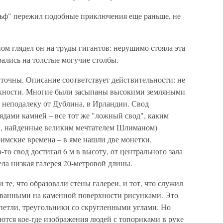
ульф" пережил подобные приключения еще раньше, не
м глядел он на труды гигантов: нерушимо стояла эта
ались на толстые могучие столбы.
 точны. Описание соответствует действительности: не
ерхности. Многие были засыпаны высокими земляными
 неподалеку от Дублина, в Ирландии. Свод
ядами камней – все тот же "ложный свод", каким
, найденные великим мечтателем Шлиманом)
имские времена – в яме нашли две монетки,
то свод достигал 6 м в высоту, от центрального зала
ела низкая галерея 20-метровой длины.
 и те, что образовали стены галереи, и тот, что служил
ованными на каменной поверхности рисунками. Это
петли, треугольники со скругленными углами. Но
аются кое-где изображения людей с топориками в руке