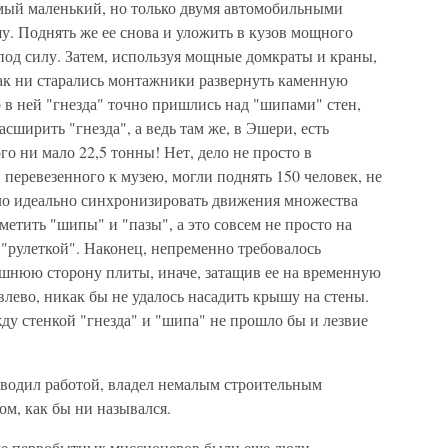
мый маленький, но только двумя автомобильными
у. Поднять же ее снова и уложить в кузов мощного
 под силу. Затем, используя мощные домкраты и краны,
как ни старались монтажники развернуть каменную
 в ней "гнезда" точно пришлись над "шипами" стен,
асширить "гнезда", а ведь там же, в Эшери, есть
о ни мало 22,5 тонны! Нет, дело не просто в
перевезенного к музею, могли поднять 150 человек, не
ыло идеально синхронизировать движения множества
метить "шипы" и "пазы", а это совсем не просто на
 "рулеткой". Наконец, непременно требовалось
ешнюю сторону плиты, иначе, затащив ее на временную
влево, никак бы не удалось насадить крышу на стены.
ду стенкой "гнезда" и "шипа" не прошло бы и лезвие
уководил работой, владел немалым строительным
м, как бы ни назывался.
ме первобытных миссионеров были еще люди,