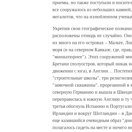
приемы, но также поступали и носител
все сооружалось из небольших камней, 
мегалитов, что на излюбленном ученым
Укрепив свои географические познани
расположены отнюдь не случайно. Они
их много на его островах – Мальте, Л
моря (и на северном Кавказе, где, пра
"миниатюрнее"). Этих сооружений мно
Бретани (полуостров, который никак н
движении с юга), в Англии… Постепе
"строительные школы", три религиозны
"замочной скважины", прорезанной в 
северную Германию и вышла в Швецию
переправилась в южную Англию и ту ч
третья обогнула Испанию и Португалию
Ирландии и вокруг Шотландии – в Да
еще казавшийся очевидным образ "дои
полагалось сидеть на месте и ничего н