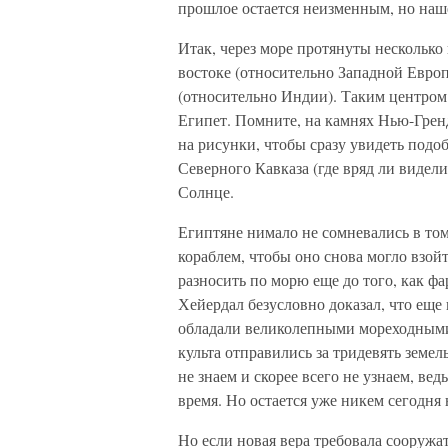
прошлое остается неизменным, но наш
Итак, через море протянуты несколько
востоке (относительно Западной Европы
(относительно Индии). Таким центром
Египет. Помните, на камнях Нью-Грен
на рисунки, чтобы сразу увидеть подоб
Северного Кавказа (где вряд ли видели
Солнце.
Египтяне нимало не сомневались в том
кораблем, чтобы оно снова могло взойт
разносить по морю еще до того, как ф
Хейердал безусловно доказал, что еще
обладали великолепными мореходными
культа отправились за тридевять земе
не знаем и скорее всего не узнаем, ве
время. Но остается уже никем сегодня 
Но если новая вера требовала сооруж