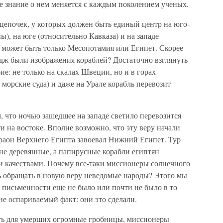
е знание о нем меняется с каждым поколением ученых.
 цепочек, у которых должен быть единый центр на юго-
), на юге (относительно Кавказа) и на западе
 может быть только Месопотамия или Египет. Скорее
дж были изображения кораблей? Достаточно взглянуть
ие: не только на скалах Швеции, но и в горах
 морские суда) и даже на Урале корабль перевозит
, что ночью зашедшее на западе светило перевозится
и на востоке. Вполне возможно, что эту веру начали
араон Верхнего Египта завоевал Нижний Египет. Тур
 не деревянные, а папирусные корабли египтян
 качествами. Почему все-таки миссионеры солнечного
ль обращать в новую веру неведомые народы? Этого мы
дь письменности еще не было или почти не было в то
не оспариваемый факт: они это сделали.
ать для умерших огромные гробницы, миссионеры