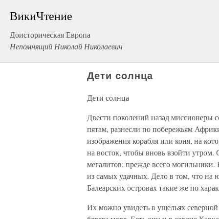
ВикиЧтение
Доисторическая Европа
Непомнящий Николай Николаевич
Дети солнца
Дети солнца
Двести поколений назад миссионеры с
пятам, разнесли по побережьям Африк
изображения корабля или коня, на кото
на восток, чтобы вновь взойти утром.
мегалитов: прежде всего могильники. 
из самых удачных. Дело в том, что на 
Балеарских островах такие же по хара
Их можно увидеть в ущельях северной 
берега моря. Есть они и в сердце Кавк