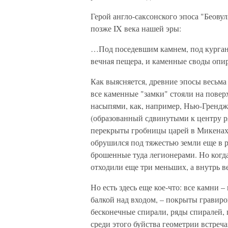
Герой англо-саксонского эпоса "Беов
позже IX века нашей эры:
…Под поседевшим камнем, под кургано
вечная пещера, и каменные своды опир
Как выясняется, древние эпосы весьма
все каменные "замки" стояли на пов
насыпями, как, например, Нью-Грендж
(образованный сдвинутыми к центру р
перекрыты гробницы царей в Микенах
обрушился под тяжестью земли еще в р
брошенные туда легионерами. Но когда-
отходили еще три меньших, а внутрь в
Но есть здесь еще кое-что: все камни –
балкой над входом, – покрыты гравир
бесконечные спирали, ряды спиралей, 
среди этого буйства геометрии встреч