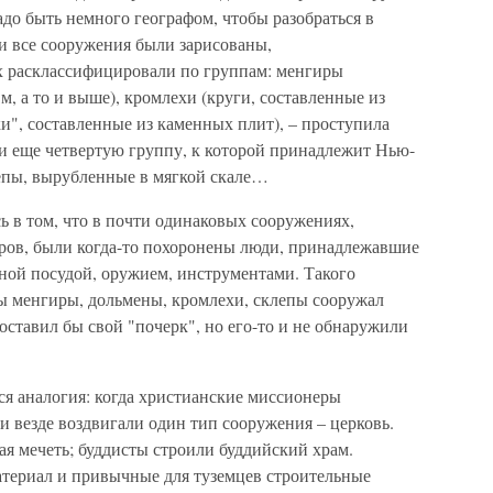
до быть немного географом, чтобы разобраться в
ти все сооружения были зарисованы,
х расклассифицировали по группам: менгиры
м, а то и выше), кромлехи (круги, составленные из
и", составленные из каменных плит), – проступила
ли еще четвертую группу, к которой принадлежит Нью-
епы, вырубленные в мягкой скале…
сь в том, что в почти одинаковых сооружениях,
ров, были когда-то похоронены люди, принадлежавшие
зной посудой, оружием, инструментами. Такого
бы менгиры, дольмены, кромлехи, склепы сооружал
оставил бы свой "почерк", но его-то и не обнаружили
ся аналогия: когда христианские миссионеры
и везде воздвигали один тип сооружения – церковь.
ая мечеть; буддисты строили буддийский храм.
териал и привычные для туземцев строительные