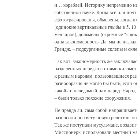
и… кораблей. Историку непременно на
собственной науке. Когда все или поч
сфотографированы, обмерены, когда и
(одинокие вертикальные глыбы в 5, 10 
менгиров), дольмены (огромные "ящик
одна закономерность. Да, мы не назва
Грендж, – подкурганные склепы и скл
Так вот, закономерность же заключала
разделенных нередко сотнями километ
к разным народам, пользовавшиеся ра
разнообразия не могло бы быть, если 
какой-то неведомый нам народ. Народ 
– были только похожие сооружения.
Не правда ли, сама собой напрашивает
разносили по свету новую религию, он
Так же поступали мусульмане, воздвиг
Миссионеры использовали местный ма