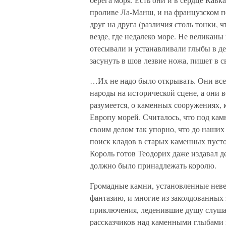
проливе Ла-Манш, и на французском п
друг на друга (различия столь тонки, 
везде, где недалеко море. Не великан
отесывали и устанавливали глыбы в дес
засунуть в шов лезвие ножа, пишет в с
…Их не надо было открывать. Они всег
народы на исторической сцене, а они в
разумеется, о каменных сооружениях
Европу морей. Считалось, что под кам
своим делом так упорно, что до наших
поиск кладов в старых каменных пуст
Король готов Теодорих даже издавал де
должно было принадлежать королю.
Громадные камни, установленные неве
фантазию, и многие из заколдованных
приключения, леденившие душу слуша
рассказчиков над каменными глыбами 