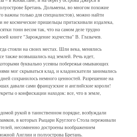
олуострове Бретань. Дольмены, во многом похожие
что важны только для специалистов), можно найти
ы и не космические пришельцы притаскивали издалека,
ятки тонн весом так, что на самом деле трудно
воей книге "Зарождение зодчества" В. Глазычев.
да стояли на своих местах. Шли века, менялись
се также возвышались над землей. Речь идет,
, которыми буквально усеяны побережья омывающих
нями мог скрываться клад, и кладоискатели занимались
 дней сохранилось немного ценностей. Разрешение на
ошах давали сами французские и английские короли!
креты о конфискации находок: все, что в земле,
домой рукой в таинственном порядке, возбуждали
 замков, в которых Рыцари Круглого Стола переживали
телей, несомненно достроены воображением
южной Англии и полуострова Бретань.