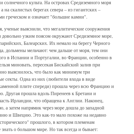
и солнечного культа. На островах Средиземного моря
а на скалистых берегах севера – из гигантских –
и греческом и означает "большие камни".
я, ученые выяснили, что мегалитические сооружения
 довольно узким поясом окружают Средиземное море,
ипарийских, Балеарских. Их немало на берегу Черного
вда, дольмены мельчают: чем дальше от моря, тем они
го в Испании и Португалии, во Франции, особенно в
ельзя миновать, пересекая Бискайский залив при
нно выяснилось, что было как минимум три
е секты. Одна из них (любители входа в виде
каменной плите спереди) прошла через всю Францию и
. Другая прошла вдоль Пиренеев к Бретани и
асть Ирландии, что обращена к Англии. Наконец,
, а затем напрямик через море дошла до западной
нию и Швецию. Это как-то мало похоже на недавно
сторического" прошлого, в котором племенам
е знать о большом мире. Но так всегда и бывает: