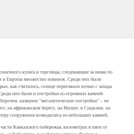
олнечного культа и торговцы, следовавшие за ними по
и и Европы множество новинок. Среди них были
рых, как считалось, солнце переезжало ночью с запада
 Среди них были и постройки из огромных камней-
Впрочем, название "мегалитические постройки" – не
юге, на африканском берегу, на Мальте, в Сицилии, на
ктеру сооружения возводились из небольших камней.
части Кавказского побережья, километрах в пяти от
аза – в Кобыстане, и на берегу острова Джерси в