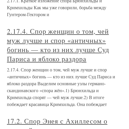
2.17.1. Краткое изложение спора Брюнхильды и
Кримхильды Как мы уже говорили, борьба между
Гунтером-Гектором и
2.17.4. Спор женщин о том, чей
муж лучше и спор «античных»
богинь — кто из них лучше Суд
Париса и яблоко раздора
2.17.4. Спор женщин о том, чей муж лучше и спор
«античных» богинь — кто из них лучше Суд Париса и
яблоко раздора Выделим основные узлы германо-
скандинавского «спора жён».1) Брюнхильда и
Кримхильда спорят — чей муж лучше.2) В итоге
побеждает красавица Кримхильда. Она побеждает
17.2. Спор Энея с Ахиллесом о