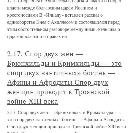
17.2. Спор Энея с Ахиллесом о царской власти и спор о
власти между болгарским царём Иоанном и
крестоносцами В «Илиаду» вставлен рассказ о
единоборстве Энея с Ахиллесом и состоявшемся перед
этим обстоятельном разговоре между ними. Речь шла о
царской власти и о правах на
2.17. Спор двух жён —
Брюнхильды и Кримхильды — это
спор двух «античных» богинь —
Афины и Афродиты Спор двух
женщин приводит к Троянской
войне XIII века
2.17. Спор двух жён — Брюнхильды и Кримхильды —
это спор двух «античных» богинь — Афины и Афродиты
Спор двух женщин приводит к Троянской войне XIII века