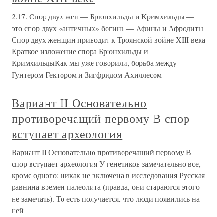
2.17. Спор двух жен — Брюнхильды и Кримхильды —
это спор двух «античных» богинь — Афины и Афродиты
Спор двух женщин приводит к Троянской войне XIII века
Краткое изложение спора Брюнхильды и
КримхильдыКак мы уже говорили, борьба между
Гунтером-Гектором и Зигфридом-Ахиллесом
Вариант II Основательно
противоречащий первому В спор
вступает археология
Вариант II Основательно противоречащий первому В
спор вступает археология У генетиков замечательно все,
кроме одного: никак не включена в исследования Русская
равнина времен палеолита (правда, они стараются этого
не замечать). То есть получается, что люди появились на
ней