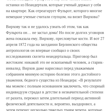
останки из Неандерталя, которые ученый держал у себя
на квартире. Как отреагирует Фульрот, которого многие
немецкие ученые считали глупцом, на визит Вирхова?
Вирхову так и не удалось узнать об этом, так как
Фульрота он… не застал дома! Но после долгих уговоров
жена показала ему, Вирхову, пресловутые кости. И вот 27
апреля 1872 года на заседании Берлинского общества
антропологов он впервые сообщил о своих
исследованиях скелета неандертальца. Приговор был
жестоким: никакой это не ископаемый человек, а старик-
инвалид. Вирхов даже нарисовал перед уважаемым
собранием мнимую историю болезни этого достойного
уважения, бедного существа из Неандера: «В результате
мы можем с полным основанием заключить, что спорный
индивидуум страдал в детстве в незначительной степени
от рахита, пережил затем длительный период активной
физической деятельности и, вероятно, выздоровел, а
затем перенес несколько тяжелых травм черепа, которые,