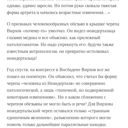
однако, удачно заросли. Но потом руки сковала тяжелая
форма артрита и начались возрастные изменения…»
О признаках человекообразных обезьян в крышке черепа
Вирхов «почему-то» умолчал. Он видел неандертальца
глазами медика и все объяснял, как прилежный
патологоанатом. Но надо упрекнуть его: будучи также
известным антропологом, он превратно истолковал
неандертальца!
Год спустя, на конгрессе в Висбадене Вирхов все же
пошел на попятную. Он объяснил, что считал бы форму
черепа «человека из Неандерталя» не совершенно
патологической, а лишь «типичной, но подверженной
некоторым изменениям». Ни о каком сближении с
черепом обезьяны не могло быть и речи! Для Вирхова
неандертальский череп оставался только «странным
единичным явлением», разъяснению которого могли
помочь только дальнейшие параллельные находки.