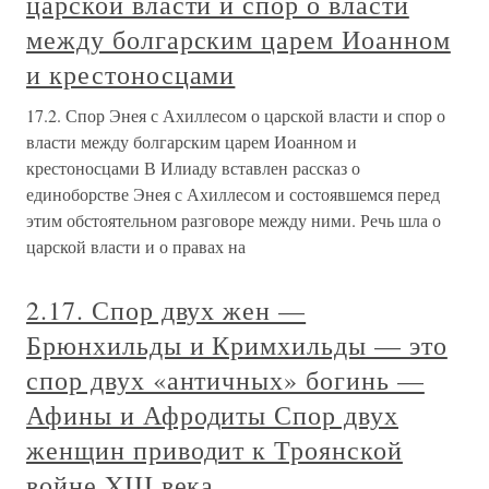
царской власти и спор о власти
между болгарским царем Иоанном
и крестоносцами
17.2. Спор Энея с Ахиллесом о царской власти и спор о
власти между болгарским царем Иоанном и
крестоносцами В Илиаду вставлен рассказ о
единоборстве Энея с Ахиллесом и состоявшемся перед
этим обстоятельном разговоре между ними. Речь шла о
царской власти и о правах на
2.17. Спор двух жен —
Брюнхильды и Кримхильды — это
спор двух «античных» богинь —
Афины и Афродиты Спор двух
женщин приводит к Троянской
войне XIII века