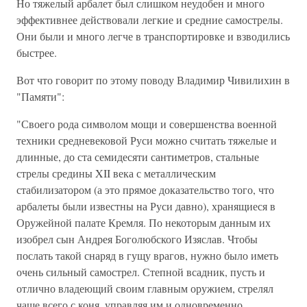
Но тяжелый арбалет был слишком неудобен и много
эффективнее действовали легкие и средние самострелы.
Они были и много легче в транспортировке и взводились
быстрее.
Вот что говорит по этому поводу Владимир Чивилихин в
"Памяти":
"Своего рода символом мощи и совершенства военной
техники средневековой Руси можно считать тяжелые и
длинные, до ста семидесяти сантиметров, стальные
стрелы средины XII века с металлическим
стабилизатором (а это прямое доказательство того, что
арбалеты были известны на Руси давно), хранящиеся в
Оружейной палате Кремля. По некоторым данным их
изобрел сын Андрея Боголюбского Изяслав. Чтобы
послать такой снаряд в гущу врагов, нужно было иметь
очень сильный самострел. Степной всадник, пусть и
отлично владеющий своим главным оружием, стрелял
чаще всего с коня, управляя им и одновременно