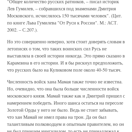
"Общее количество русских ратников, – писал историк
Лев Гумилев, – собравшихся под знаменами Дмитрия
Московского, исчислялось 150 тысячами человек". (Цит.
по книге Льва Гумилева "От Руси к России". М.: АСТ.
2002. – С.207.).
Но это совершенно неверно, хотя стоит доверять словам в
летописях о том, что таких воинских сил Русь не
выставляла в своей истории никогда. Это прямо сказано в
Карамзина в его истории. И я бы рискнул предположить,
что русских было на Куликовом поле около 40-50 тысяч.
Численность войск хана Мамая также точно не известна.
Но, очевидно, что она была больше численности войск
московского князя. Мамай также как и Дмитрий пришел с
намерением победить. Иного шанса остаться на пересоле
Золотой Орды у него не было. Ведь не стоит забывать,
что хан Мамай не имел права на трон. Да он был
талантливым полководцем и опытным правителем, но он
не был принцем чингизидом, то есть не принадлежал к