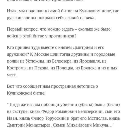
Итак, мы подошли к самой битве на Куликовом поле, где
русские воины покрыли себя славой на века.
Первый вопрос, что можно задать – сколько же было
войск в этой битве у противников?
Кто пришел туда вместе с князем Дмитрием и его
дружиной? К Москве шли тогда дружины и городовые
полки из Устюжны, из Белоозера, из Ярославля, из
Костромы, из Пскова, из Полоцка, из Брянска и из иных
мест.
Вот что сообщает нам пространная летопись о
Куликовской битве:
"Тогда же на том побоищи убиении (убиты) быша (были)
на сьступе: князь Федор Романович Белозерский, сын его
Иван, князь Федор Торусский и брат его Мстислав, князь
Дмитрий Монастырев, Семен Михайлович Микула…"