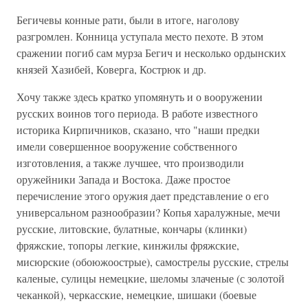
Бегичевы конные рати, были в итоге, наголову
разгромлен. Конница уступала место пехоте. В этом
сражении погиб сам мурза Бегич и несколько ордынских
князей Хазибей, Коверга, Кострюк и др.
Хочу также здесь кратко упомянуть и о вооружении
русских воинов того периода. В работе известного
историка Кирпичников, сказано, что "наши предки
имели совершенное вооружение собственного
изготовления, а также лучшее, что производили
оружейники Запада и Востока. Даже простое
перечисление этого оружия дает представление о его
универсальном разнообразии? Копья харалужные, мечи
русские, литовские, булатные, кончары (клинки)
фряжские, топоры легкие, кинжилы фряжские,
мисюрские (обоюжоострые), самострелы русские, стрелы
каленые, сулицы немецкие, шеломы злаченые (с золотой
чеканкой), черкасские, немецкие, шишаки (боевые