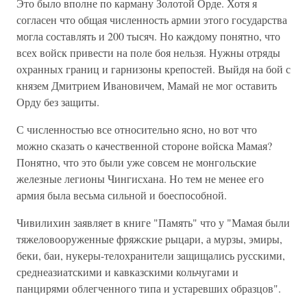
Это было вполне по карману Золотой Орде. Хотя я
согласен что общая численность армии этого государства
могла составлять и 200 тысяч. Но каждому понятно, что
всех войск привести на поле боя нельзя. Нужны отряды
охранных границ и гарнизоны крепостей. Выйдя на бой с
князем Дмитрием Ивановичем, Мамай не мог оставить
Орду без защиты.
С численностью все относительно ясно, но вот что
можно сказать о качественной стороне войска Мамая?
Понятно, что это были уже совсем не монгольские
железные легионы Чингисхана. Но тем не менее его
армия была весьма сильной и боеспособной.
Чивилихин заявляет в книге "Память" что у "Мамая были
тяжеловооруженные фряжские рыцари, а мурзы, эмиры,
беки, баи, нукеры-телохранители защищались русскими,
среднеазиатскими и кавказскими кольчугами и
панцирями облегченного типа и устаревших образцов".