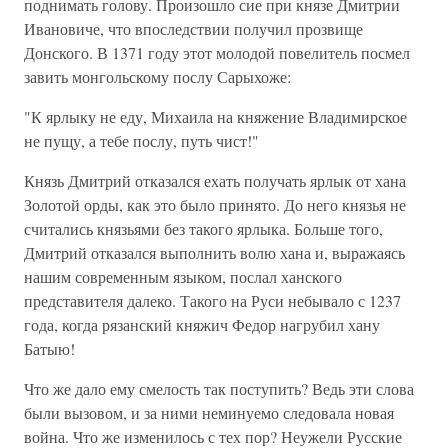
поднимать голову. Произошло сие при князе Дмитрии
Ивановиче, что впоследствии получил прозвище
Донского. В 1371 году этот молодой повелитель посмел
завить монгольскому послу Сарыхоже:
"К ярлыку не еду, Михаила на княжение Владимирское
не пущу, а тебе послу, путь чист!"
Князь Дмитрий отказался ехать получать ярлык от хана
Золотой орды, как это было принято. До него князья не
считались князьями без такого ярлыка. Больше того,
Дмитрий отказался выполнить волю хана и, выражаясь
нашим современным языком, послал ханского
представителя далеко. Такого на Руси небывало с 1237
года, когда рязанский княжич Федор нагрубил хану
Батыю!
Что же дало ему смелость так поступить? Ведь эти слова
были вызовом, и за ними неминуемо следовала новая
война. Что же изменилось с тех пор? Неужели Русские