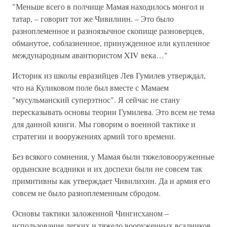
"Меньше всего в полчище Мамая находилось монгол и
татар, – говорит тот же Чивилиин. – Это было
разноплеменное и разноязычное скопище разноверцев,
обманутое, соблазненное, принужденное или купленное
международным авантюристом XIV века…"
Историк из школы евразийцев Лев Гумилев утверждал,
что на Куликовом поле был вместе с Мамаем
"мусульманский суперэтнос". Я сейчас не стану
пересказывать основы теории Гумилева. Это всем не тема
для данной книги. Мы говорим о военной тактике и
стратегии и вооружениях армий того времени.
Без всякого сомнения, у Мамая были тяжеловооруженные
ордынские всадники и их доспехи были не совсем так
примитивны как утверждает Чивилихин. Да и армия его
совсем не было разноплеменным сбродом.
Основы тактики заложенной Чингисханом –
использование легких и тяжело вооруженных всадников