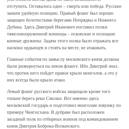
отступить. Оставалось одно – смерть или победа. Русские
заняли удобную позицию. Правый фланг был хорошо
защищен болотистыми берегами Непрядвы и Нижнего
Дубика. Здесь Дмитрий Иванович поставил полки
тяжеловооруженной конницы – псковские и полоцкие
конные дружины. Задача этого полка было отражать все
наскоки ордынцев и стоять на месте, не атаковать.
Главные события по замыслу московского князя должны
были развернуться на левом фланге. Ибо Дмитрий знал,
что против него пойдет правое крыло монголов, а это у
них всегда было крыло атаки.
Левый фланг русского войска защищали кроме того
топкие берега реки Смолки. Вот именно здесь
московский государь и подготовил монголам ловушку по
примеру Чингисхана. В дубраве был расположен
засадный полк из отборных воинов под командованием
князя Дмитрия Боброка-Волынского.