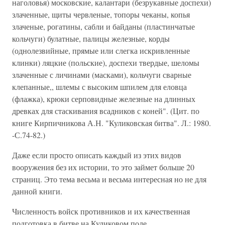
наголовья) московские, калантари (безрукавные доспехи)
злаченные, щиты червленые, топоры чеканы, копья
злаченые, рогатины, сабли и байданы (пластинчатые
кольчуги) булатные, палицы железные, корды
(однолезвийные, прямые или слегка искривленные
клинки) ляцкие (польские), доспехи твердые, шеломы
злаченные с личинами (масками), кольчуги сварные
клепанные,, шлемы с высоким шпилем для еловца
(флажка), крюки серповидные железные на длинных
древках для стаскивания всадников с коней". (Цит. по
книге Кирпичникова А.Н. "Куликовская битва". Л.: 1980.
-С.74-82.)
Даже если просто описать каждый из этих видов
вооружения без их истории, то это займет больше 20
страниц. Это тема весьма и весьма интересная но не для
данной книги.
Численность войск противников и их качественная
подготовка в битве на Куликовом поле