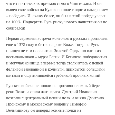
что из тактических приемов самого Чингисхана. И он
вывел свое войско на Куликово поле с одним намерением
– победить. И, скажу более, он был в этой победе уверен
на 100%. Подвергать Русь риску нового нашествия он не
собирался!
Первая серьезная встреча монголов и русских произошла
еще в 1378 году в битве на реке Воже. Тогда на Русь
пришел не сам повелитель Золотой Орды, но один из
военачальников – мурза Бегич. И Бегичева победоносная
и могучая конница впервые тогда столкнулась с пешей
фалангой закованной в кольчуги, прикрытой большими
щитами и ощетинившейся гребенкой прочных копий.
Русские войска не пошли на противоположный берег
реки Вожи, а стали жать врага. Дмитрий Иванович
возглавил центральный пеший полк, а князю Дмитрию
Пронскому и московскому боярину Тимофею
Вельяминову он доверил конные полки из