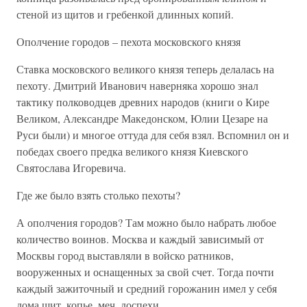
стеной из щитов и гребенкой длинных копий.
Ополчение городов – пехота московского князя
Ставка московского великого князя теперь делалась на
пехоту. Дмитрий Иванович наверняка хорошо знал
тактику полководцев древних народов (книги о Кире
Великом, Александре Македонском, Юлии Цезаре на
Руси были) и многое оттуда для себя взял. Вспомнил он и
победах своего предка великого князя Киевского
Святослава Игоревича.
Где же было взять столько пехоты?
А ополчения городов? Там можно было набрать любое
количество воинов. Москва и каждый зависимый от
Москвы город выставляли в войско ратников,
вооруженных и оснащенных за свой счет. Тогда почти
каждый зажиточный и средний горожанин имел у себя
дома щит, копье, меч, доспехи.