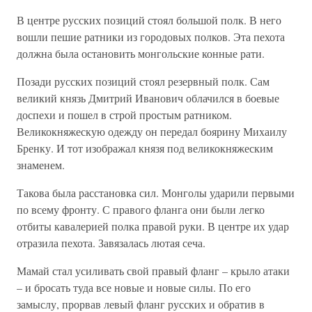
В центре русских позиций стоял большой полк. В него
вошли пешие ратники из городовых полков. Эта пехота
должна была остановить монгольские конные рати.
Позади русских позиций стоял резервный полк. Сам
великий князь Дмитрий Иванович облачился в боевые
доспехи и пошел в строй простым ратником.
Великокняжескую одежду он передал боярину Михаилу
Бренку. И тот изображал князя под великокняжеским
знаменем.
Такова была расстановка сил. Монголы ударили первыми
по всему фронту. С правого фланга они были легко
отбиты кавалерией полка правой руки. В центре их удар
отразила пехота. Завязалась лютая сеча.
Мамай стал усиливать свой правый фланг – крыло атаки
– и бросать туда все новые и новые силы. По его
замыслу, прорвав левый фланг русских и обратив в