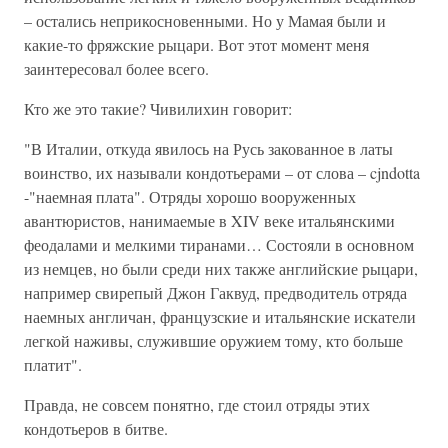
– остались неприкосновенными. Но у Мамая были и
какие-то фряжские рыцари. Вот этот момент меня
заинтересовал более всего.
Кто же это такие? Чивилихин говорит:
"В Италии, откуда явилось на Русь закованное в латы
воинство, их называли кондотьерами – от слова – cjndotta
-"наемная плата". Отряды хорошо вооруженных
авантюристов, нанимаемые в XIV веке итальянскими
феодалами и мелкими тиранами… Состояли в основном
из немцев, но были среди них также английские рыцари,
например свирепый Джон Гаквуд, предводитель отряда
наемных англичан, французские и итальянские искатели
легкой наживы, служившие оружием тому, кто больше
платит".
Правда, не совсем понятно, где стоил отряды этих
кондотьеров в битве.