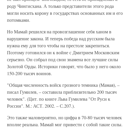
роду Чингисхана. А только представители этого рода
могли носить корону в государствах основанных им и его
потомками.
Но Мамай решился на провозглашение себя ханом в
нарушение закона. И теперь победа над русским была
нужна ему для того чтобы на престоле закрепиться.
Поэтому готовился он к войне с Дмитрием Московским
серьезно. Он собрал под свои знамена все лучшие силы
Золотой Орды. Историки говорят, что было у него около
150-200 тысяч воинов.
"Общая численность войск грозного темника (Мамая), –
писал Гумилев, – составила приблизительно 200 тысяч
человек". (Цит. по книге Льва Гумилева "От Руси к
России". М.: АСТ. 2002. – С.207.).
Это также маловероятно, но цифра в 70-80 тысяч человек
вполне реальна. Мамай мог привести с собой такие силы.