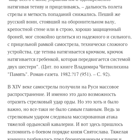
натягивая тетиву и прицеливаясь, – дальность полета
стрелы и меткость попаданий снижались. Пеший же
русский воин, стоявший на оборонительном валу,
крепостной стене или в строю, хорошо защищенный
броней, мог спокойно целиться из надежного и сильного,
с прицельной рамкой самострела, технически сложного
устройства, где тетива натягивается крючком, крючок
натягивается гребенкой, которая передвигается системой
двух шестерн". (Цит. по книге Владимира Читвилихина
"Память". Роман-газета. 1982.?17 (951). – С. 92).
В XIV веке самострелы получили на Руси массовое
распространение. И именно это дало возможность
отразить стрелковый удар орды. Но это хоть и было
важно, но все-таки не было самым главным. Ведь за
стрелковым ударом следовала массированная атака
тяжелой ордынской кавалерии. И вот здесь пришлось
вспомнить о боевом порядке князя Святослава. Тяжелая
конница разбивалась пред бронированным клином и