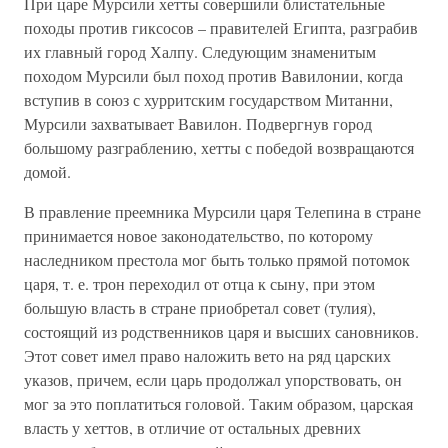
При царе Мурсили хетты совершили блистательные
походы против гиксосов – правителей Египта, разграбив
их главный город Халпу. Следующим знаменитым
походом Мурсили был поход против Вавилонии, когда
вступив в союз с хурритским государством Митанни,
Мурсили захватывает Вавилон. Подвергнув город
большому разграблению, хетты с победой возвращаются
домой.
В правление преемника Мурсили царя Телепина в стране
принимается новое законодательство, по которому
наследником престола мог быть только прямой потомок
царя, т. е. трон переходил от отца к сыну, при этом
большую власть в стране приобретал совет (тулия),
состоящий из родственников царя и высших сановников.
Этот совет имел право наложить вето на ряд царских
указов, причем, если царь продолжал упорствовать, он
мог за это поплатиться головой. Таким образом, царская
власть у хеттов, в отличие от остальных древних