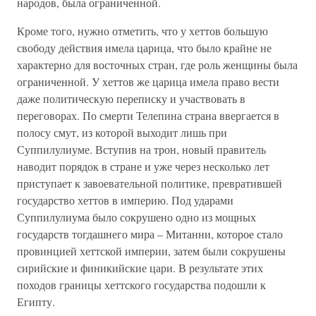
народов, была ограниченной.
Кроме того, нужно отметить, что у хеттов большую
свободу действия имела царица, что было крайне не
характерно для восточных стран, где роль женщины была
ограниченной. У хеттов же царица имела право вести
даже политическую переписку и участвовать в
переговорах. По смерти Телепина страна ввергается в
полосу смут, из которой выходит лишь при
Суппилулиуме. Вступив на трон, новый правитель
наводит порядок в стране и уже через несколько лет
приступает к завоевательной политике, превратившей
государство хеттов в империю. Под ударами
Суппилулиума было сокрушено одно из мощных
государств тогдашнего мира – Митанни, которое стало
провинцией хеттской империи, затем были сокрушены
сирийские и финикийские цари. В результате этих
походов границы хеттского государства подошли к
Египту.