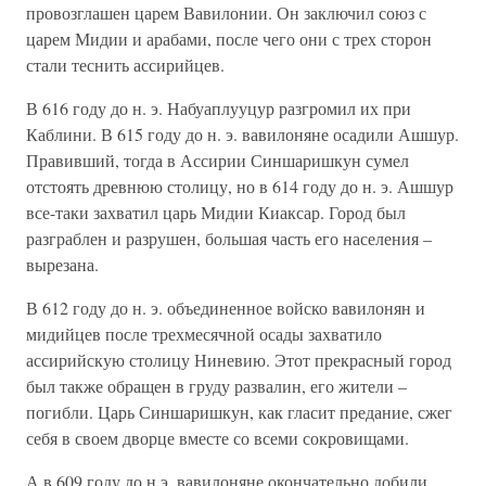
провозглашен царем Вавилонии. Он заключил союз с
царем Мидии и арабами, после чего они с трех сторон
стали теснить ассирийцев.
В 616 году до н. э. Набуаплууцур разгромил их при
Каблини. В 615 году до н. э. вавилоняне осадили Ашшур.
Правивший, тогда в Ассирии Синшаришкун сумел
отстоять древнюю столицу, но в 614 году до н. э. Ашшур
все-таки захватил царь Мидии Киаксар. Город был
разграблен и разрушен, большая часть его населения –
вырезана.
В 612 году до н. э. объединенное войско вавилонян и
мидийцев после трехмесячной осады захватило
ассирийскую столицу Ниневию. Этот прекрасный город
был также обращен в груду развалин, его жители –
погибли. Царь Синшаришкун, как гласит предание, сжег
себя в своем дворце вместе со всеми сокровищами.
А в 609 году до н.э. вавилоняне окончательно добили