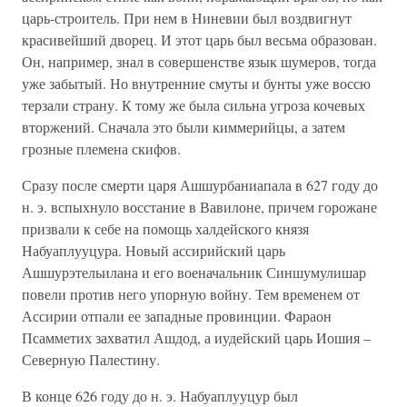
царь-строитель. При нем в Ниневии был воздвигнут
красивейший дворец. И этот царь был весьма образован.
Он, например, знал в совершенстве язык шумеров, тогда
уже забытый. Но внутренние смуты и бунты уже воссю
терзали страну. К тому же была сильна угроза кочевых
вторжений. Сначала это были киммерийцы, а затем
грозные племена скифов.
Сразу после смерти царя Ашшурбаниапала в 627 году до
н. э. вспыхнуло восстание в Вавилоне, причем горожане
призвали к себе на помощь халдейского князя
Набуаплууцура. Новый ассирийский царь
Ашшурэтельилана и его военачальник Синшумулишар
повели против него упорную войну. Тем временем от
Ассирии отпали ее западные провинции. Фараон
Псамметих захватил Ашдод, а иудейский царь Иошия –
Северную Палестину.
В конце 626 году до н. э. Набуаплууцур был