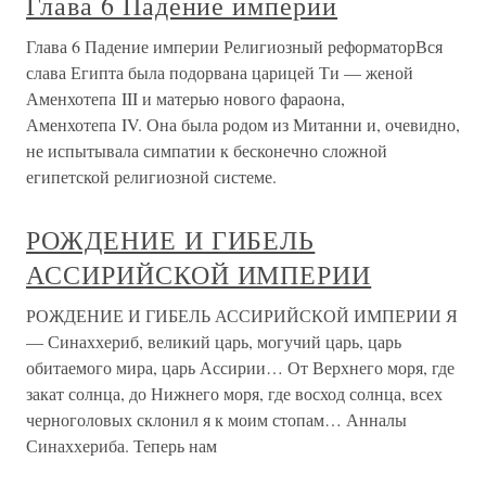
Глава 6 Падение империи
Глава 6 Падение империи Религиозный реформаторВся
слава Египта была подорвана царицей Ти — женой
Аменхотепа III и матерью нового фараона,
Аменхотепа IV. Она была родом из Митанни и, очевидно,
не испытывала симпатии к бесконечно сложной
египетской религиозной системе.
РОЖДЕНИЕ И ГИБЕЛЬ
АССИРИЙСКОЙ ИМПЕРИИ
РОЖДЕНИЕ И ГИБЕЛЬ АССИРИЙСКОЙ ИМПЕРИИ Я
— Синаххериб, великий царь, могучий царь, царь
обитаемого мира, царь Ассирии… От Верхнего моря, где
закат солнца, до Нижнего моря, где восход солнца, всех
черноголовых склонил я к моим стопам… Анналы
Синаххериба. Теперь нам