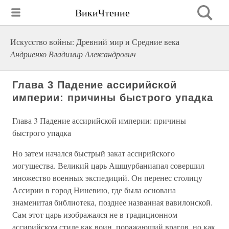
ВикиЧтение
Искусство войны: Древний мир и Средние века
Андриенко Владимир Александрович
Глава 3 Падение ассирийской
империи: причины быстрого упадка
Глава 3 Падение ассирийской империи: причины
быстрого упадка
Но затем начался быстрый закат ассирийского
могущества. Великий царь Ашшурбаниапал совершил
множество военных экспедиций. Он перенес столицу
Ассирии в город Ниневию, где была основана
знаменитая библиотека, позднее названная вавилонской.
Сам этот царь изображался не в традиционном
ассирийском стиле как воин, поражающий врагов, но как