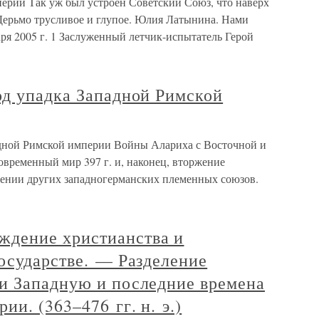
перии Так уж был устроен Советский Союз, что наверх
Дерьмо трусливое и глупое. Юлия Латынина. Нами
аря 2005 г. 1 Заслуженный летчик-испытатель Герой
од упадка Западной Римской
адной Римской империи Войны Алариха с Восточной и
временный мир 397 г. и, наконец, вторжение
ожении других западногерманских племенных союзов.
дение христианства и
осударстве. — Разделение
и Западную и последние времена
и. (363–476 гг. н. э.)