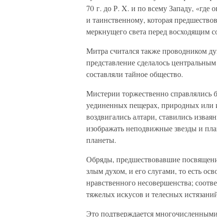
70 г. до Р. X. и по всему Западу, «где
и таинственному, которая предшествов
меркнущего света перед восходящим с
Митра считался также проводником ду
представление сделалось центральным
составляли тайное общество.
Мистерии торжественно справлялись б
уединенных пещерах, природных или и
воздвигались алтари, ставились изва
изображать неподвижные звезды и план
планеты.
Обряды, предшествовавшие посвящени
злым духом, и его слугами, то есть ос
нравственного несовершенства; соотве
тяжелых искусов и телесных истязаний
Это подтверждается многочисленными