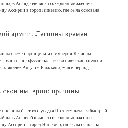
икий царь Ашшурбаниапал совершил множество
ицу Ассирии в город Ниневию, где была основана
кой армии: Легионы времен
гионы времен принципата и империи Легионы
й армии на профессиональную основу окончательно
 Октавиане Августе. Римская армия в период
ийской империи: причины
: причины быстрого упадка Но затем начался быстрый
икий царь Ашшурбаниапал совершил множество
ицу Ассирии в город Ниневию, где была основана