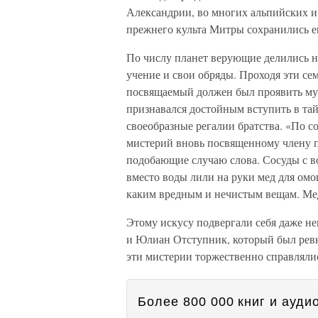
Александрии, во многих альпийских и
прежнего культа Митры сохранились е
По числу планет верующие делились на
учение и свои обряды. Проходя эти с
посвящаемый должен был проявить му
признавался достойным вступить в тай
своеобразные регалии братства. «По с
мистерий вновь посвященному члену п
подобающие случаю слова. Сосуды с 
вместо воды лили на руки мед для омо
каким вредным и нечистым вещам. Мед
Этому искусу подвергали себя даже н
и Юлиан Отступник, который был рев
эти мистерии торжественно справляли
Более 800 000 книг и аудио