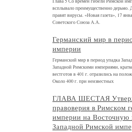
Глава 5 Со времен гибели Римской им
всплывало преимущественно дерьмо. 
правят вирусы. «Новая газета», 17 янв
Советского Союза А.А.
Германский мир в пери
империи
Германский мир в период упадка Зап
Западной Римскими империями, кратко
вестготов в 401 г. отразились на пол
Около 400 г. при неизвестных
ГЛАВА ШЕСТАЯ Утверж
правоверия в Римском г
империи на Восточную 
Западной Римской импери