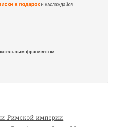
писки в подарок
и наслаждайся
омительным фрагментом.
ели Римской империи