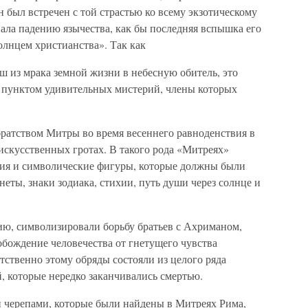
 он был встречен с той страстью ко всему экзотическому
ала падению язычества, как бы последняя вспышка его
олнцем христианства». Так как
ш из мрака земной жизни в небесную обитель, это
 пунктом удивительных мистерий, члены которых
ратством Митры во время весеннего равноденствия в
скусственных гротах. В такого рода «Митреях»
яния и символические фигуры, которые должны были
еты, знаки зодиака, стихии, путь души через солнце и
ю, символизировали борьбу братьев с Ахриманом,
вобождение человечества от гнетущего чувства
тственно этому обряды состояли из целого ряда
, которые нередко заканчивались смертью.
 черепами, которые были найдены в Митреях Рима,