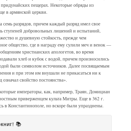
 придунайских пещерах. Некоторые обряды из
ще в армянской церкви.
 семь разрядов, причем каждый разряд имел свое
емь ступеней добровольных лишений и испытаний,
жество и душевную стойкость, прежде чем
ное общество, где в награду ему сулили меч и венок —
ообщениям христианских апологетов, во время
одавали хлеб и кубок с водой, причем произносились
водой были символом источников. Далее посвящаемым
вения и при этом им внушали не прикасаться ни к
 означал свойство постоянства».
екоторые императоры, как, например, Траян, Домициан
ностным приверженцем культа Митры. Еще в 362 г.
сь в Константинополе, но вскоре были упразднены.
книг! 📚