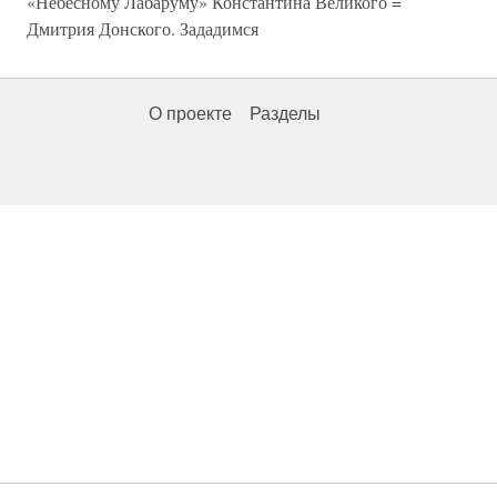
«Небесному Лабаруму» Константина Великого =
Дмитрия Донского. Зададимся
О проекте
Разделы