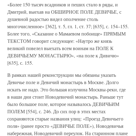
«Более 150 тысяч всадников и пеших стало в ряды, и
Дмитрий, выехав на ОБШИРНОЕ ПОЛЕ ДЕВИЧЬЕ, с
душевной радостью видел ополчение столь
многочисленное» [362], т. 5, гл. 1, ст. 37; [635], с. 154–155.
Более того, «Сказание о Мамаевом побоище» ПРЯМЫМ
ТЕКСТОМ говорит следующее: «Наутро же князь
великий повелел выехать всем воинам на ПОЛЕ К
ДЕВИЧЬЕМУ МОНАСТЫРЮ», «на поле к Дивичю»
[635], с. 155.
В рамках нашей реконструкции мы обязаны указать
Девичье поле и Девичий монастырь в Москве. Долго
искать не надо. Это большая излучина Москвы-реки, где
в наши дни стоит Новодевичий монастырь. Раньше тут
было большое поле, которое называлось ДЕВИЧЬИМ
ПОЛЕМ [554], с. 246. До сих пор в этих местах
сохраняются старые названия улиц: «Проезд Девичьего
поля» (ранее просто «ДЕВИЧЬЕ ПОЛЕ»), Новодевичья
набережная, Новодевичий переулок. На старинном плане