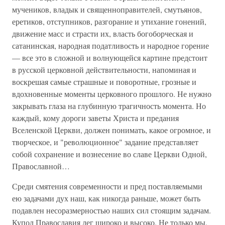
мучеников, владык и священноправителей, смутьянов,
еретиков, отступников, разгорание и утихание гонений,
движение масс и страсти их, власть богоборческая и
сатанинская, народная податливость и народное горение
— все это в сложной и волнующейся картине предстоит
в русской церковной действительности, напоминая и
воскрешая самые страшные и поворотные, грозные и
вдохновенные моменты церковного прошлого. Не нужно
закрывать глаза на глубинную трагичность момента. Но
каждый, кому дороги заветы Христа и предания
Вселенской Церкви, должен понимать, какое огромное, и
творческое, и "революционное" задание представляет
собой сохранение и вознесение во славе Церкви Одной,
Православной…
Среди смятения современности и пред поставляемыми
ею задачами дух наш, как никогда раньше, может быть
подавлен несоразмерностью наших сил стоящим задачам.
Купол Православия лег широко и высоко. Не только мы,