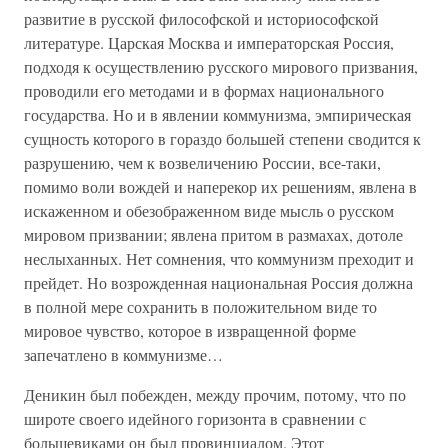
развитие в русской философской и историософской
литературе. Царская Москва и императорская Россия,
подходя к осуществлению русского мирового призвания,
проводили его методами и в формах национального
государства. Но и в явлении коммунизма, эмпирическая
сущность которого в гораздо большей степени сводится к
разрушению, чем к возвеличению России, все-таки,
помимо воли вождей и наперекор их решениям, явлена в
искаженном и обезображенном виде мысль о русском
мировом призвании; явлена притом в размахах, дотоле
неслыханных. Нет сомнения, что коммунизм преходит и
прейдет. Но возрожденная национальная Россия должна
в полной мере сохранить в положительном виде то
мировое чувство, которое в извращенной форме
запечатлено в коммунизме…
Деникин был побежден, между прочим, потому, что по
широте своего идейного горизонта в сравнении с
большевиками он был провинциалом. Этот