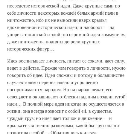
посредстве исторической идеи. Даже крупные сами по
себе личности некоторых вождей белых армий пали в
ничтожество, ибо их не выносили вверх крылья
вдохновенной исторической идеи; и наоборот — на
упоре сатанинской и злой, но огромной идеи коммунизма
даже ничтожества подняты до роли крупных
исторических фигур…
Идея воспитывает личность, питает ее соками, дает силу,
ведет в действе. Прежде чем говорить о личности, нужно
говорить об идее. Идеи сложны и потому в большинстве
случаев только первоначально и упрощенно
воспринимаются народом. Но на народе лежат, его
освещают и окрашивают отблески над ним воздвигнутой
идеи… В полной мере идея никогда не осуществляется в
жизни; она всегда возносит с собой ей, в существе,
чуждый груз; но идея дает толчок и движение — и
крылья ее явственно различимы, какой бы груз она ни
возносила с собой… Обратившись к идеям,