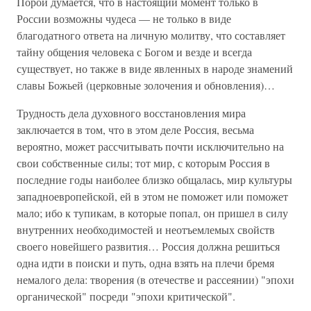
Порой думается, что в настоящий момент только в
России возможны чудеса — не только в виде
благодатного ответа на личную молитву, что составляет
тайну общения человека с Богом и везде и всегда
существует, но также в виде явленных в народе знамений
славы Божьей (церковные золочения и обновления)…
Трудность дела духовного восстановления мира
заключается в том, что в этом деле Россия, весьма
вероятно, может рассчитывать почти исключительно на
свои собственные силы; тот мир, с которым Россия в
последние годы наиболее близко общалась, мир культуры
западноевропейской, ей в этом не поможет или поможет
мало; ибо к тупикам, в которые попал, он пришел в силу
внутренних необходимостей и неотъемлемых свойств
своего новейшего развития… Россия должна решиться
одна идти в поиски и путь, одна взять на плечи бремя
немалого дела: творения (в отечестве и рассеянии) "эпохи
органической" посреди "эпохи критической".