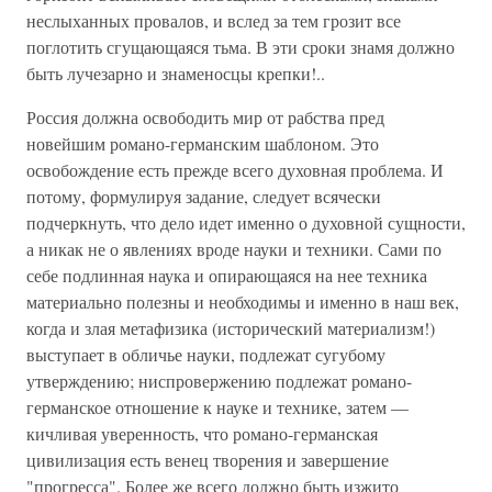
неслыханных провалов, и вслед за тем грозит все
поглотить сгущающаяся тьма. В эти сроки знамя должно
быть лучезарно и знаменосцы крепки!..
Россия должна освободить мир от рабства пред
новейшим романо-германским шаблоном. Это
освобождение есть прежде всего духовная проблема. И
потому, формулируя задание, следует всячески
подчеркнуть, что дело идет именно о духовной сущности,
а никак не о явлениях вроде науки и техники. Сами по
себе подлинная наука и опирающаяся на нее техника
материально полезны и необходимы и именно в наш век,
когда и злая метафизика (исторический материализм!)
выступает в обличье науки, подлежат сугубому
утверждению; ниспровержению подлежат романо-
германское отношение к науке и технике, затем —
кичливая уверенность, что романо-германская
цивилизация есть венец творения и завершение
"прогресса". Более же всего должно быть изжито