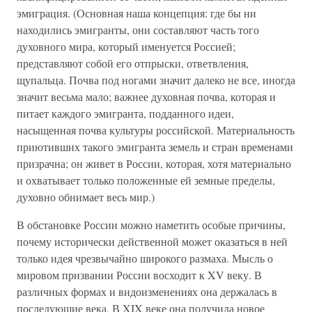
эмиграция. (Основная наша концепция: где бы ни
находились эмигранты, они составляют часть того
духовного мира, который именуется Россией;
представляют собой его отпрыски, ответвления,
щупальца. Почва под ногами значит далеко не все, иногда
значит весьма мало; важнее духовная почва, которая и
питает каждого эмигранта, подданного идеи,
насыщенная почва культуры российской. Материальность
приютивших такого эмигранта земель и стран временами
призрачна; он живет в России, которая, хотя материально
и охватывает только положенные ей земные пределы,
духовно обнимает весь мир.)
В обстановке России можно наметить особые причины,
почему исторически действенной может оказаться в ней
только идея чрезвычайно широкого размаха. Мысль о
мировом призвании России восходит к XV веку. В
различных формах и видоизменениях она держалась в
последующие века. В XIX веке она получила новое