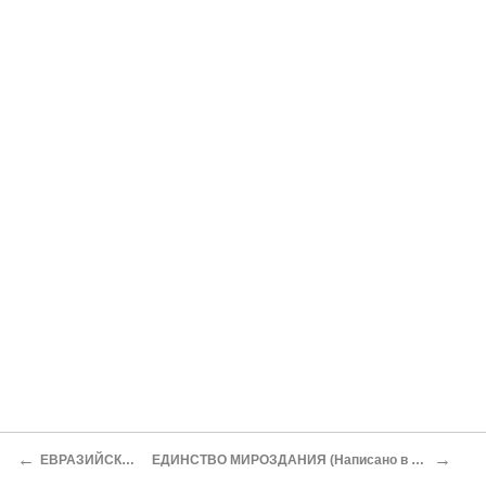
←
→
ЕВРАЗИЙСКАЯ КОНЦЕПЦИЯ РУССКОЙ ИСТОРИИ
ЕДИНСТВО МИРОЗДАНИЯ (Написано в конце 1929 года. Возможно, предназначалось для газеты "Евразия", но там напечатано не было.)