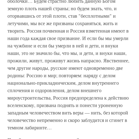
оболочки… Будем страстно любить данную Богом
земную плоть нашей страны; но будем знать, что, и
оторвавшись от этой плоти, став "бесплотными" и
летучими, мы все же призваны сохраняться, жить и
творить. Россия почвенная и Россия взметенная имеют в
наши года каждая свое призвание. И если бы мы умерли
на чужбине и если бы умерли в ней и дети, и внуки
наши, это не значило бы, что мы, и дети, и внуки наши,
прожили, живут, проживут жизнь напрасно. Явственнее,
чем другие народы, русские имеют одновременно две
родины: Россию и мир; повторяем: наряду с делом
национально-прикладническим, делом внутреннего
сплочения и оздоровления, делом внешнего
мироустроительства, Россия предопределена к действию
вселенскому, призвана поднять и понести уроненную
западным человечеством вить веры — нить, без которой
человечество непременно и скоро заблудится и сгинет в
темном лабиринте…