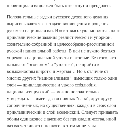
провинциализм должен быть отвергнут и преодолен.
Положительные задачи русского духовного делания
вырисовываются как задачи воплощения и рощения
русского национализма. Имеют высокую настоятельность
прикладнические задания реалистической и упорной,
сознательно-собранной и целесообразно-рассчитанной
русской национальной работы. В ней не нужно бояться
упреков в национальной узости и эгоизме. Без того, что
называют "эгоизмом" и "узостью", не прийти к
возможностям широты и жертвы… Но в отличие от
многих других "национализмов", имеющих только один
слой — прикладничества и узкого себялюбия,
национализм русский — можно положительно
утверждать — имеет два основных "слоя", друг другу
соподчиненных, но существенных, каждый в себе: слой
прикладнический и слой вселенский. Следует придавать
обоим одинаковое значение: без прикладничества, иной
раз расчетливого и цепкого, в этом мире, увы,