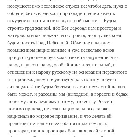
неосуществимо вселенское служение: чтобы дать, нужно
собрать; без вселенскости прикладничество ведет к
оскудению, потемнению, духовной смерти… Будем
строить град земной, ибо Бог даровал нам просторы и
материалы и мы должны его строить, но в душе своей
будем носить Град Небесный. Обычное в каждом
повышенном национализме и уже несколько веков
присутствующее в русском сознании ощущение, что
народ наш есть народ особый и исключительный, в
отношении к народу русскому на основании пережитого
и в происходящем почувствуем, как истину новую и
сияющую. И не будем бояться и самих несчастий наших:
быть может, и рассеяны мы (выходцы), в горести и бедах,
по всему лицу земному потому, что есть у России,
помимо прикладнически-национального, также
национально-мировое призвание; и что делать ей
предстоит не только в ее собственных немалых
просторах, но и в просторах больших, всей земной