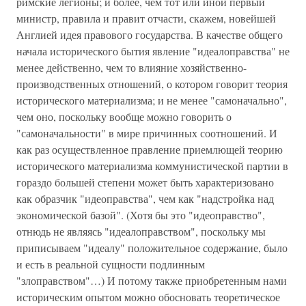
римские легионы; и более, чем тот или иной первый
министр, правила и правит отчасти, скажем, новейшей
Англией идея правового государства. В качестве общего
начала исторического бытия явление "идеалоправства" не
менее действенно, чем то влияние хозяйственно-
производственных отношений, о котором говорит теория
исторического материализма; и не менее "самоначально",
чем оно, поскольку вообще можно говорить о
"самоначальности" в мире причинных соотношений. И
как раз осуществленное правление приемлющей теорию
исторического материализма коммунистической партии в
гораздо большей степени может быть характеризовано
как образчик "идеоправства", чем как "надстройка над
экономической базой". (Хотя бы это "идеоправство",
отнюдь не являясь "идеалоправством", поскольку мы
приписываем "идеалу" положительное содержание, было
и есть в реальной сущности подлинным
"злоправством"…) И потому также приобретенным нами
историческим опытом можно обосновать теоретическое