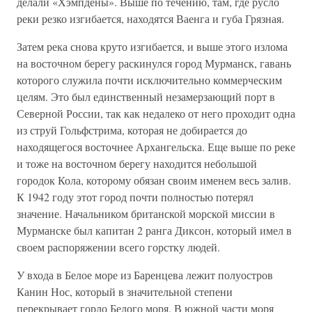
делали «Хэмпдены». Выше по течению, там, где русло
реки резко изгибается, находятся Ваенга и губа Грязная.
Затем река снова круто изгибается, и выше этого излома
на восточном берегу раскинулся город Мурманск, гавань
которого служила почти исключительно коммерческим
целям. Это был единственный незамерзающий порт в
Северной России, так как недалеко от него проходит одна
из струй Гольфстрима, которая не добирается до
находящегося восточнее Архангельска. Еще выше по реке
и тоже на восточном берегу находится небольшой
городок Кола, которому обязан своим именем весь залив.
К 1942 году этот город почти полностью потерял
значение. Начальником британской морской миссии в
Мурманске был капитан 2 ранга Диксон, который имел в
своем распоряжении всего горстку людей.
У входа в Белое море из Баренцева лежит полуостров
Канин Нос, который в значительной степени
перекрывает горло Белого моря. В южной части моря