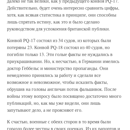
далеко не так велики, как у предыдущего конвоя PQ-17.
Действительно, будет очень интересно сравнить цифры,
хотя, как всякая статистика в принципе, они способны
лишь спрятать истину, как это и было сделано
руководством для успокоения британской публики.
Конвой PQ-17 состоял из 34 судов, из которых были
потеряны 23. Конвой PQ-18 состоял из 40 судов, но
погибли только 13. Эти голые факты не нуждались в
приукрашивании. Но, к несчастью, в Германии имелись
доктор Геббельс и министерство пропаганды. Они
немедленно принялись за работу и сделали все
возможное и невозможное, чтобы исказить факты,
обрушив на головы англичан поток фальшивок. После
войны этому вопросу было посвящено достаточно много
публикаций, но, как мы уже видели, они лишь
запутывают дело, а не проясняют его.
К счастью, военные с обеих сторон в то время были
гораздо более честны в своих оценках. Из их рапортов и