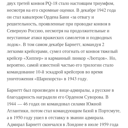
двух третей конвоя PQ-18 стало настоящим триумфом,
несмотря на его скромные оценки. В декабре 1942 года
он стал кавалером Ордена Бани «за отвагу и
решительность, проявленные при проводке конвоя в
Северную Россию, несмотря на продолжительные и
неустанные атаки вражеских самолетов и подводных
лодок». В том самом декабре Барнетт, командуя 2
легкими крейсерами, сумел отогнать от конвоя тяжелый
крейсер «Хиппер» и карманный линкор «Лютцов». Но,
вероятно, самой известной частью его трилогии стало
командование 10-й эскадрой крейсеров во время
уничтожения «Шарнхорста» в 1943 году.
Барнетт был произведен в вице-адмиралы, а русские в
благодарность наградили его Орденом Суворова. В
1944 — 46 годах он командовал силами Южной
Атлантики, потом стал командующим базой в Портсмуте,
а в 1950 году ушел в отставку в звании адмирала.
Адмирал Барнетт скончался в Лондоне в июле 1959 года