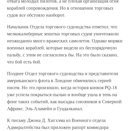
отвага молодых пилотов, а не плохая организация огня
кораблей сопровождения. Но в отношении торговых
судов все обстояло наоборот.
Начальник Отдела торгового судоходства отметил, что
мелкокалиберные зенитки торговых судов уничтожили
неожиданно много вражеских самолетов. Однако моряки
военных кораблей, которые видели их беспорядочную
пальбу, с этим не согласились бы. На это было сказано,
что бой есть бой.
Позднее Отдел торгового судоходства и представители
американского флота в Лондоне обменялись серией
писем. Но это произошло, когда история конвоя PQ-18
уже успела покрыться пылью и вообще ушла в тень на
фоне таких событий, как высадка союзников в Северной
Африке, Эль-Аламейн и Гуадалканал.
К письму Джона Д. Хигхэма из Военного отдела
Адмиралтейства был приложен рапорт коммодора