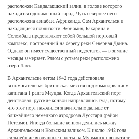
расположен Кандалакшский залив, в голове которого
находится одноименный город. Чуть севернее него
расположена авиабаза Африканда. Сам Архангельск и
находящиеся поблизости Экономия, Бакарица и
Соломбала представляют собой большой портовый
комплекс, построенный на берегу реки Северная Двина.
Однако он имеет существенный недостаток — в зимние
месяцы замерзает. Рядом с устьем реки расположено
озеро Лахта.
В Архангельске летом 1942 года действовала
вспомогательная британская миссия под командованием
капитана 1 ранга Маунда. Когда Архангельский порт
действовал, русские конвои направлялись туда, потому
что этот порт находился значительно дальше от
ближайшего немецкого аэродрома Луостари (район
Петсамо). Иногда большие конвои делились между
Архангельском и Кольским заливом. К июлю 1942 года
сильнейшие воздушные налеты на Мурманск превратили