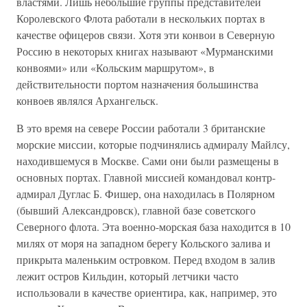
властями. Лишь небольшие группы представителей
Королевского Флота работали в нескольких портах в
качестве офицеров связи. Хотя эти конвои в Северную
Россию в некоторых книгах называют «Мурманскими
конвоями» или «Кольским маршрутом», в
действительности портом назначения большинства
конвоев являлся Архангельск.
В это время на севере России работали 3 британские
морские миссии, которые подчинялись адмиралу Майлсу,
находившемуся в Москве. Сами они были размещены в
основных портах. Главной миссией командовал контр-
адмирал Дуглас Б. Фишер, она находилась в Полярном
(бывший Александровск), главной базе советского
Северного флота. Эта военно-морская база находится в 10
милях от моря на западном берегу Кольского залива и
прикрыта маленьким островком. Перед входом в залив
лежит остров Кильдин, который летчики часто
использовали в качестве ориентира, как, например, это