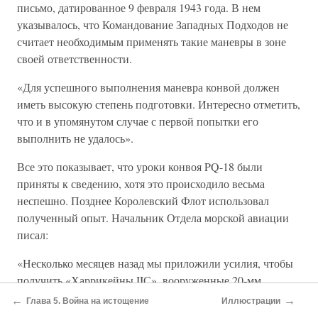
письмо, датированное 9 февраля 1943 года. В нем
указывалось, что Командование Западных Подходов не
считает необходимым применять такие маневры в зоне
своей ответственности.
«Для успешного выполнения маневра конвой должен
иметь высокую степень подготовки. Интересно отметить,
что и в упомянутом случае с первой попытки его
выполнить не удалось».
Все это показывает, что уроки конвоя PQ-18 были
приняты к сведению, хотя это происходило весьма
неспешно. Позднее Королевский Флот использовал
полученный опыт. Начальник Отдела морской авиации
писал:
«Несколько месяцев назад мы приложили усилия, чтобы
получить «Харрикейны IIС», вооруженные 20-мм
пушками, чтобы вооружить ими вспомогательные
←
→
Глава 5. Война на истощение
Иллюстрации
авианосцы. Мы надеемся, что в будущем сможем