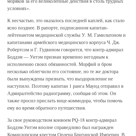
моряков за его великолепные действия в столь трудных
условиях».
К несчастью, это оказалось последней каплей, как стало
ясно позднее. В рапорте, подписанном капитан-
лейтенантом медицинской службы У. М. Гамильтоном и
капитанами армейского медицинского корпуса Ч. Дж.
Робертсом и Г. Гудвином говорится, что контр-адмирал
Боддэм — Уитэм признан временно негодным к
исполнению своих обязанностей. Морфий и бром
несколько облегчили его состояние, но те же доктора
были вынуждены признать, что выздоровление не
наступило. Поэтому капитан 1 ранга Маунд отправил в
Адмиралтейство радиограмму, сообщая об этом. Он
также просил прислать вице-коммодора, чтобы помочь
ему во время обратного путешествия.
За свое руководством конвоем PQ-18 контр-адмирал
Боддэм-Уитэм вполне справедливо был награжден
Командорским крестом Ордена Британской Империи. В