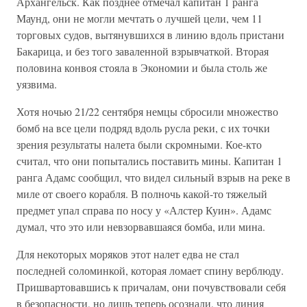
Архангельск. Как позднее отмечал капитан 1 ранга
Маунд, они не могли мечтать о лучшей цели, чем 11
торговых судов, вытянувшихся в линию вдоль пристани
Бакарица, и без того заваленной взрывчаткой. Вторая
половина конвоя стояла в Экономии и была столь же
уязвима.
Хотя ночью 21/22 сентября немцы сбросили множество
бомб на все цели подряд вдоль русла реки, с их точки
зрения результаты налета были скромными. Кое-кто
считал, что они попытались поставить мины. Капитан 1
ранга Адамс сообщил, что видел сильный взрыв на реке в
миле от своего корабля. В полночь какой-то тяжелый
предмет упал справа по носу у «Алстер Куин». Адамс
думал, что это или невзорвавшаяся бомба, или мина.
Для некоторых моряков этот налет едва не стал
последней соломинкой, которая ломает спину верблюду.
Пришвартовавшись к причалам, они почувствовали себя
в безопасности, но лишь теперь осознали, что линия