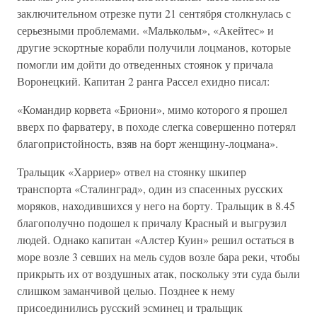
заключительном отрезке пути 21 сентября столкнулась с
серьезными проблемами. «Малькольм», «Акейтес» и
другие эскортные корабли получили лоцманов, которые
помогли им дойти до отведенных стоянок у причала
Воронецкий. Капитан 2 ранга Рассел ехидно писал:
«Командир корвета «Бриони», мимо которого я прошел
вверх по фарватеру, в походе слегка совершенно потерял
благопристойность, взяв на борт женщину-лоцмана».
Тральщик «Харриер» отвел на стоянку шкипер
транспорта «Сталинград», один из спасенных русских
моряков, находившихся у него на борту. Тральщик в 8.45
благополучно подошел к причалу Красный и выгрузил
людей. Однако капитан «Алстер Куин» решил остаться в
море возле 3 севших на мель судов возле бара реки, чтобы
прикрыть их от воздушных атак, поскольку эти суда были
слишком заманчивой целью. Позднее к нему
присоединились русский эсминец и тральщик