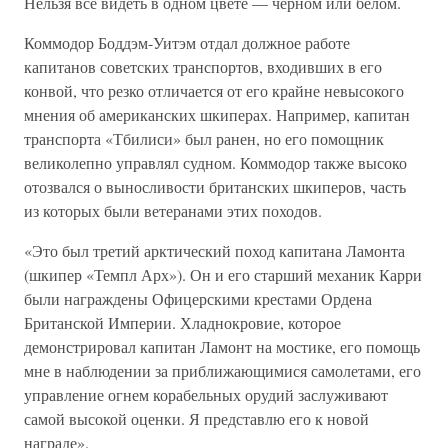
Нельзя все видеть в одном цвете — черном или белом.
Коммодор Боддэм-Уитэм отдал должное работе
капитанов советских транспортов, входивших в его
конвой, что резко отличается от его крайне невысокого
мнения об американских шкиперах. Например, капитан
транспорта «Тбилиси» был ранен, но его помощник
великолепно управлял судном. Коммодор также высоко
отозвался о выносливости британских шкиперов, часть
из которых были ветеранами этих походов.
«Это был третий арктический поход капитана Ламонта
(шкипер «Темпл Арх»). Он и его старший механик Карри
были награждены Офицерскими крестами Ордена
Британской Империи. Хладнокровие, которое
демонстрировал капитан Ламонт на мостике, его помощь
мне в наблюдении за приближающимися самолетами, его
управление огнем корабельных орудий заслуживают
самой высокой оценки. Я представлю его к новой
награде».