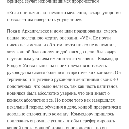
офицера звучат исполнившимся пророчеством:
«Если они начинают немного медленно, вскоре упорство
позволяет им наверстать упущенное».
Пока в Архангельске и дома шли празднования, смерть
нашла последнюю жертву операции «VE». Ее почти
никто не заметил, и об этом почти никто не вспомнил,
хотя конвой благополучно добрался до цели, благодаря
неустанным усилиям именно этого человека. Коммодор
Боддэм-Уитэм вынес на своих плечах всю тяжесть
руководства самым большим из арктических конвоев. Он
терпеливо и тщательно руководил действиями своих 40
подопечных, что было нелегко, так как часть капитанов-
новичков была абсолютно уверена, что они знают о
конвоях абсолютно все. Но после того как завершился
начальный период обучения в деле, конвой превратился в
довольно сплоченную команду. Коммодору пришлось
приложить огромные усилия, чтобы переформировать
конвой после мощной атаки торпедоносцев, но он