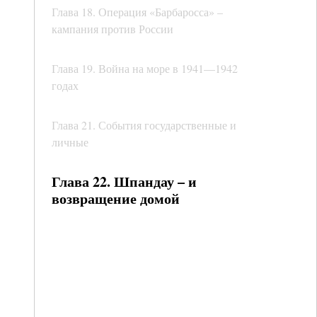
Глава 18. Операция «Барбаросса» –
кампания против России
Глава 19. Война на море в 1941—1942
годах
Глава 21. События государственные и
личные
Глава 22. Шпандау – и
возвращение домой