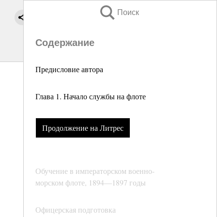
Поиск
Содержание
Предисловие автора
Глава 1. Начало службы на флоте
Продолжение на Литрес
Обучение в императорском военно-
морском флоте, 1894—1897 годы
Офицерская подготовка