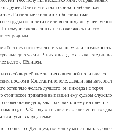
 от друзей. Книги эти стали основой небольшой
ботам. Различные библиотеки Берлина тоже
о все труды по политике или военному делу неизменно
 Никому из заключенных не позволялось ничего
писем родным.
ния был немного смягчен и мы получили возможность
ересные дискуссии. В них я всегда оказывался един во
ее всего с Дёницем.
, и его обширнейшие знания о внешней политике со
анским послом в Константинополе, давали нам материал
его оставляло желать лучшего, он никогда не терял
его стоическое принятие выпавшей ему судьбы служило
о горько наблюдать, как годы давили ему на плечи, а
, наконец, в 1950 году он вышел из заключения, то едва
а тихо угас в кругу семьи.
ного общего с Дёницем, поскольку мы с ним так долго