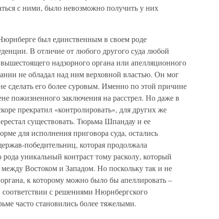
аться с ними, было невозможно получить у них
юрнберге был единственным в своем роде
денции. В отличие от любого другого суда любой
й вышестоящего надзорного органа или апелляционного
ании не обладал над ним верховной властью. Он мог
не сделать его более суровым. Именно по этой причине
ене пожизненного заключения на расстрел. Но даже в
коре прекратил «контролировать», для других же
перестал существовать. Тюрьма Шпандау и ее
орме для исполнения приговора суда, остались
держав-победительниц, которая продолжала
о рода уникальный контраст тому расколу, который
между Востоком и Западом. Но поскольку так и не
органа, к которому можно было бы апеллировать –
 в соответствии с решениями Нюрнбергского
рьме часто становились более тяжелыми.