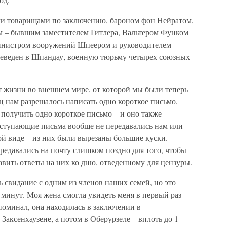
ими товарищами по заключению, бароном фон Нейратом,
м – бывшим заместителем Гитлера, Вальтером Функом
инистром вооружений Шпеером и руководителем
реведен в Шпандау, военную тюрьму четырех союзных
т жизни во внешнем мире, от которой мы были теперь
ц нам разрешалось написать одно короткое письмо,
получить одно короткое письмо – и оно также
оступающие письма вообще не передавались нам или
ой виде – из них были вырезаны большие куски.
редавались на почту слишком поздно для того, чтобы
вить ответы на них ко дню, отведенному для цензуры.
ь свидание с одним из членов наших семей, но это
 минут. Моя жена смогла увидеть меня в первый раз
упоминал, она находилась в заключении в
Заксенхаузене, а потом в Оберурзеле – вплоть до 1