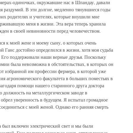
мерах-одиночках, окружавшие нас в Шпандау, давали
я раздумий. В эти долгие, медленно тянувшиеся годы
воих родителях и учителях, которые внушили мне
ерживавшую меня в жизни. Эта вера теперь хранила
ежден в своей невиновности перед человечеством.
ся к моей жене и моему сыну, о которых очень
ой Ганс достойно определился в жизни, хотя моя судьба
. Его поддерживали наши верные друзья. Поскольку
номии была невозможна в обстоятельствах, в которых он
 от избранной им профессии фермера, в которой уже
ния агрономического факультета в больших поместьях в
агодаря помощи нашего старинного друга доктора
ю должность на металлургическом заводе в
 обрел уверенность в будущем. Я испытал громадное
ссоединиться с моей женой. Однако его ранняя смерть
а был включен электрический свет и мы были
ностей. Гесс получил несколько книг, отправленных