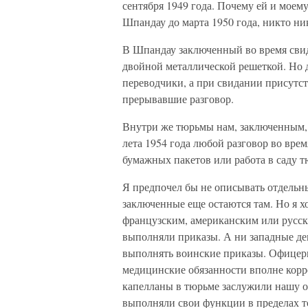
сентября 1949 года. Почему ей и моем
Шпандау до марта 1950 года, никто ни
В Шпандау заключенный во время свид
двойной металлической решеткой. Но д
переводчики, а при свидании присутст
прерывавшие разговор.
Внутри же тюрьмы нам, заключенным, н
лета 1954 года любой разговор во врем
бумажных пакетов или работа в саду 
Я предпочел бы не описывать отдельн
заключенные еще остаются там. Но я хо
французским, американским или русск
выполняли приказы. А ни западные де
выполнять воинские приказы. Офицер
медицинские обязанности вполне корр
капелланы в тюрьме заслужили нашу ос
выполняли свои функции в пределах то