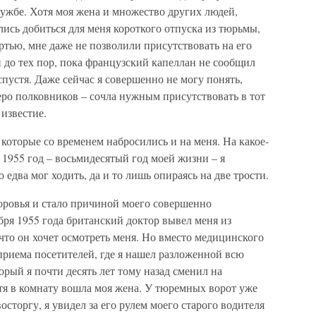
ужбе. Хотя моя жена и множество других людей,
ись добиться для меня короткого отпуска из тюрьмы,
ртью, мне даже не позволили присутствовать на его
и до тех пор, пока французский капеллан не сообщил
спустя. Даже сейчас я совершенно не могу понять,
ро полковников – сочла нужным присутствовать в тот
 известие.
 которые со временем набросились и на меня. На какое-
 1955 год – восьмидесятый год моей жизни – я
 едва мог ходить, да и то лишь опираясь на две трости.
оровья и стало причиной моего совершенно
ря 1955 года британский доктор вывел меня из
то он хочет осмотреть меня. Но вместо медицинского
 приема посетителей, где я нашел разложенной всю
орый я почти десять лет тому назад сменил на
тя в комнату вошла моя жена. У тюремных ворот уже
сторгу, я увидел за его рулем моего старого водителя