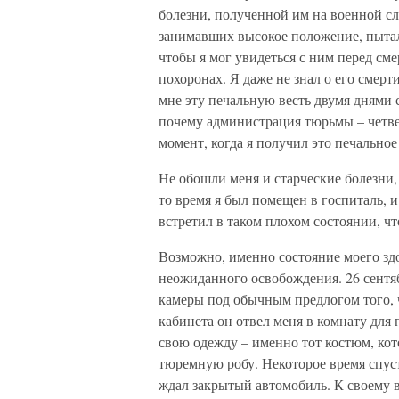
болезни, полученной им на военной сл
занимавших высокое положение, пытал
чтобы я мог увидеться с ним перед сме
похоронах. Я даже не знал о его смерт
мне эту печальную весть двумя днями 
почему администрация тюрьмы – четве
момент, когда я получил это печальное
Не обошли меня и старческие болезни,
то время я был помещен в госпиталь, и
встретил в таком плохом состоянии, что
Возможно, именно состояние моего зд
неожиданного освобождения. 26 сентяб
камеры под обычным предлогом того, ч
кабинета он отвел меня в комнату для
свою одежду – именно тот костюм, кот
тюремную робу. Некоторое время спус
ждал закрытый автомобиль. К своему во