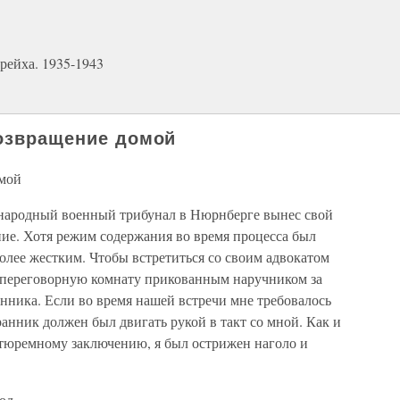
ейха. 1935-1943
возвращение домой
омой
ународный военный трибунал в Нюрнберге вынес свой
ние. Хотя режим содержания во время процесса был
более жестким. Чтобы встретиться со своим адвокатом
 переговорную комнату прикованным наручником за
анника. Если во время нашей встречи мне требовалось
ранник должен был двигать рукой в такт со мной. Как и
тюремному заключению, я был острижен наголо и
од.