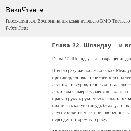
ВикиЧтение
Гросс-адмирал. Воспоминания командующего ВМФ Третьего р
Редер Эрих
Глава 22. Шпандау – и 
Глава 22. Шпандау – и возвращение д
Почти сразу же после того, как Межд
приговор, он был приведен в исполне
достаточно суров, теперь он стал еще 
доктором Симерсом, меня выводили в
правую руку к руке моего солдата-охр
подписать какую-нибудь бумагу, то ох
другие обвиняемые, приговоренные к 
переодет в тюремную робу.
Мне тогда шел уже семьдесят первый г