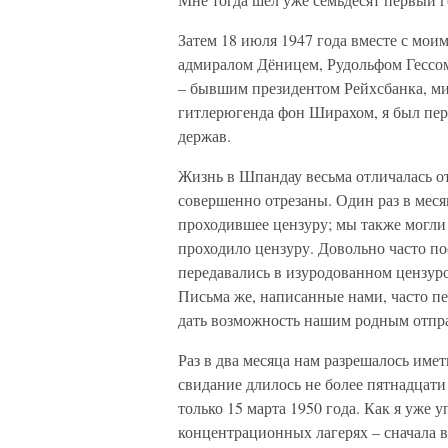
Затем 18 июля 1947 года вместе с мо
адмиралом Дёницем, Рудольфом Гессо
– бывшим президентом Рейхсбанка, м
гитлерюгенда фон Ширахом, я был пе
держав.
Жизнь в Шпандау весьма отличалась о
совершенно отрезаны. Один раз в меся
проходившее цензуру; мы также могли 
проходило цензуру. Довольно часто п
передавались в изуродованном цензур
Письма же, написанные нами, часто пе
дать возможность нашим родным отпра
Раз в два месяца нам разрешалось имет
свидание длилось не более пятнадцати
только 15 марта 1950 года. Как я уже 
концентрационных лагерях – сначала в 