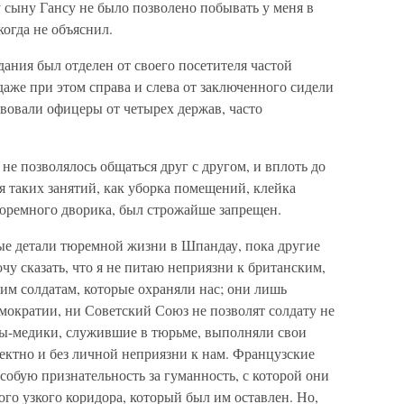
у сыну Гансу не было позволено побывать у меня в
когда не объяснил.
ания был отделен от своего посетителя частой
аже при этом справа и слева от заключенного сидели
вовали офицеры от четырех держав, часто
е позволялось общаться друг с другом, и вплоть до
я таких занятий, как уборка помещений, клейка
тюремного дворика, был строжайше запрещен.
ые детали тюремной жизни в Шпандау, пока другие
чу сказать, что я не питаю неприязни к британским,
им солдатам, которые охраняли нас; они лишь
мократии, ни Советский Союз не позволят солдату не
ы-медики, служившие в тюрьме, выполняли свои
ектно и без личной неприязни к нам. Французские
обую признательность за гуманность, с которой они
го узкого коридора, который был им оставлен. Но,