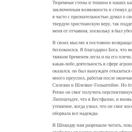
Тюремные стены и тишина в наших ка
заключенным возможность и стимул дл
я часто с признательностью думал о с
твердую христианскую веру, так подд
меня от отчаяния, поскольку я был уб
В своих мыслях я постоянно возвращал
беспокоился. Я благодарил Бога, что м
тяжким бременем легла и на его плечи
какая-либо деятельность в сфере агро
оказался, он был вынужден отказаться
много преуспел, работая после оконча
Силезии и Шлезвиг-Гольштейне. Но бл
Репке он смог получить перспективну
Липпштадте, что в Вестфалии, и вновь
утешение, когда узнал, что он смог во
оборвала все надежды.
В Шпандау нам разрешали читать, пок
свободны от наших постоянных обязан