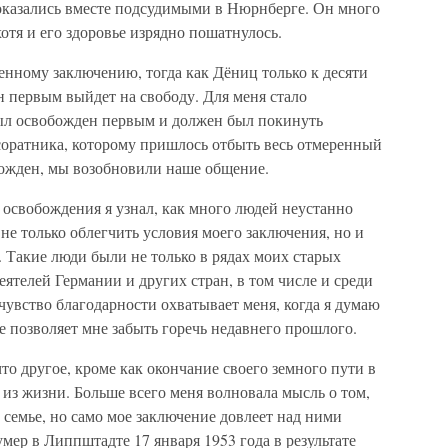
 оказались вместе подсудимыми в Нюрнберге. Он много
отя и его здоровье изрядно пошатнулось.
енному заключению, тогда как Дёниц только к десяти
он первым выйдет на свободу. Для меня стало
ыл освобожден первым и должен был покинуть
 соратника, которому пришлось отбыть весь отмеренный
божден, мы возобновили наше общение.
 освобождения я узнал, как много людей неустанно
 не только облегчить условия моего заключения, но и
 Такие люди были не только в рядах моих старых
еятелей Германии и других стран, в том числе и среди
чувство благодарности охватывает меня, когда я думаю
е позволяет мне забыть горечь недавнего прошлого.
что другое, кроме как окончание своего земного пути в
 из жизни. Больше всего меня волновала мысль о том,
й семье, но само мое заключение довлеет над ними
ер в Липпштадте 17 января 1953 года в результате