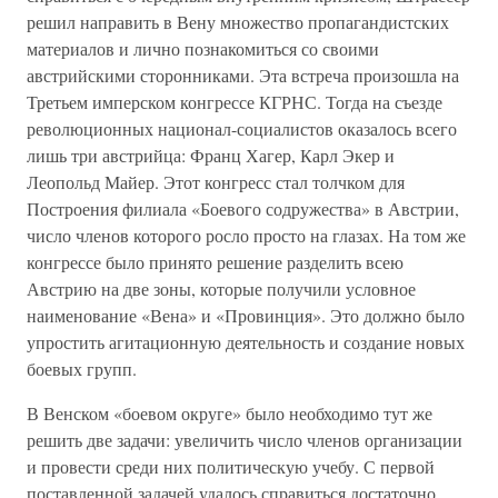
решил направить в Вену множество пропагандистских
материалов и лично познакомиться со своими
австрийскими сторонниками. Эта встреча произошла на
Третьем имперском конгрессе КГРНС. Тогда на съезде
революционных национал-социалистов оказалось всего
лишь три австрийца: Франц Хагер, Карл Экер и
Леопольд Майер. Этот конгресс стал толчком для
Построения филиала «Боевого содружества» в Австрии,
число членов которого росло просто на глазах. На том же
конгрессе было принято решение разделить всею
Австрию на две зоны, которые получили условное
наименование «Вена» и «Провинция». Это должно было
упростить агитационную деятельность и создание новых
боевых групп.
В Венском «боевом округе» было необходимо тут же
решить две задачи: увеличить число членов организации
и провести среди них политическую учебу. С первой
поставленной задачей удалось справиться достаточно