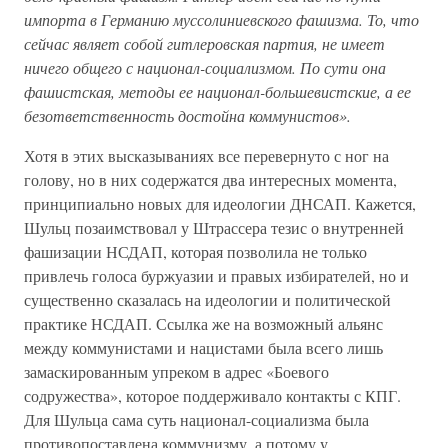
импорта в Германию муссолиниевского фашизма. То, что
сейчас являет собой гитлеровская партия, не имеет
ничего общего с национал-социализмом. По сути она
фашистская, методы ее национал-большевистские, а ее
безответственность достойна коммунистов».
Хотя в этих высказываниях все перевернуто с ног на
голову, но в них содержатся два интересных момента,
принципиально новых для идеологии ДНСАП. Кажется,
Шульц позаимствовал у Штрассера тезис о внутренней
фашизации НСДАП, которая позволила не только
привлечь голоса буржуазии и правых избирателей, но и
существенно сказалась на идеологии и политической
практике НСДАП. Ссылка же на возможный альянс
между коммунистами и нацистами была всего лишь
замаскированным упреком в адрес «Боевого
содружества», которое поддерживало контакты с КПГ.
Для Шульца сама суть национал-социализма была
противопоставлена коммунизму, а потому у