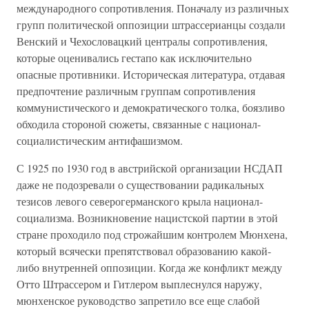
международного сопротивления. Поначалу из различных
групп политической оппозиции штрассерианцы создали
Венский и Чехословацкий централы сопротивления,
которые оценивались гестапо как исключительно
опасные противники. Историческая литература, отдавая
предпочтение различным группам сопротивления
коммунистического и демократического толка, боязливо
обходила стороной сюжеты, связанные с национал-
социалистическим антифашизмом.
С 1925 по 1930 год в австрийской организации НСДАП
даже не подозревали о существовании радикальных
тезисов левого северогерманского крыла национал-
социализма. Возникновение нацистской партии в этой
стране проходило под строжайшим контролем Мюнхена,
который всячески препятствовал образованию какой-
либо внутренней оппозиции. Когда же конфликт между
Отто Штрассером и Гитлером выплеснулся наружу,
мюнхенское руководство запретило все еще слабой