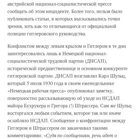
австрийской национал-социалистической прессе
сообщать об этом инциденте. Более того, нельзя было
публиковать статьи, в которых высказывались точки
зрения, хоть как-то отличающиеся от официальной
позиции гитлеровского руководства.
Конфликтом между левым крылом и Гитлером в те дни
заинтересовались лишь в Немецкой национал-
социалистической трудовой партии (ДНСАП),
исторической предшественнице и основном конкуренте
гитлеровской партии. ДНСАП возглавлял Карл Шульц,
который 5 июля 1930 года в своем еженедельнике
«Немецкая рабочая пресса» опубликовал заметку,
поверхностно рассказывающую об уходе из НСДАП
майора Бухрукера и Грегора (!) Штрассера. Сам же Шульц
восторгался любым событием, которое так или иначе
ослабляло НСДАП. Сообщение о конфронтации между
Гитлером и Штрассером он заканчивал такими
комментариями:
«Судя по сообщениям, речь идет о