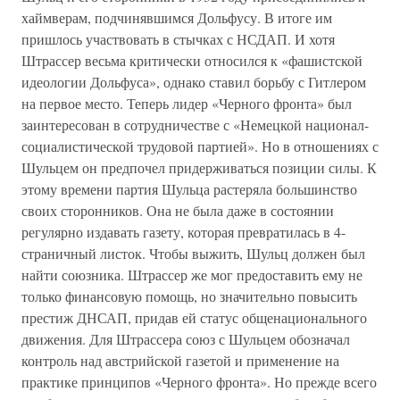
хаймверам, подчинявшимся Дольфусу. В итоге им
пришлось участвовать в стычках с НСДАП. И хотя
Штрассер весьма критически относился к «фашистской
идеологии Дольфуса», однако ставил борьбу с Гитлером
на первое место. Теперь лидер «Черного фронта» был
заинтересован в сотрудничестве с «Немецкой национал-
социалистической трудовой партией». Но в отношениях с
Шульцем он предпочел придерживаться позиции силы. К
этому времени партия Шульца растеряла большинство
своих сторонников. Она не была даже в состоянии
регулярно издавать газету, которая превратилась в 4-
страничный листок. Чтобы выжить, Шульц должен был
найти союзника. Штрассер же мог предоставить ему не
только финансовую помощь, но значительно повысить
престиж ДНСАП, придав ей статус общенационального
движения. Для Штрассера союз с Шульцем обозначал
контроль над австрийской газетой и применение на
практике принципов «Черного фронта». Но прежде всего