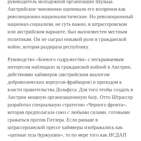
руководитель молодежной организации Шульца.
Австрийские чиновники оценивали его воззрения как
революционно-националистические. Но революционный
национал-социализм, не суть важно, в штрассеровском
или австрийском варианте, был малоизвестен местным
политикам. Он не сыграл никакой роли в гражданской
войне, которая раздирала республику.
Руководство «Боевого содружества» с нескрываемым
интересом наблюдало за гражданской войной в Австрии,
действиями хаймверов (австрийским аналогом
добровольческих корпусов-фрайкоров) и приходом к
власти правительства Дольфуса. Для того чтобы создать в
Австрии мощную организационную базу, Отто Штрассер
разработал специальную стратегию «Черного фронта»,
которая предполагала союз с любыми силами, готовыми
сражаться против Гитлера. Если раньше в
штрассерианской прессе хаймверы изображались как
«цепные псы буржуазии», то по мере того как НСДАП