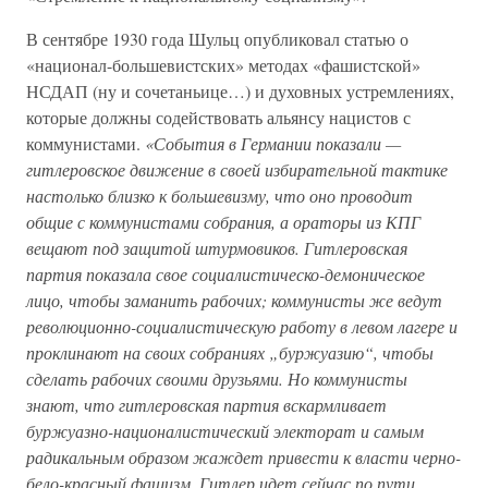
В сентябре 1930 года Шульц опубликовал статью о
«национал-большевистских» методах «фашистской»
НСДАП (ну и сочетаньице…) и духовных устремлениях,
которые должны содействовать альянсу нацистов с
коммунистами.
«События в Германии показали —
гитлеровское движение в своей избирательной тактике
настолько близко к большевизму, что оно проводит
общие с коммунистами собрания, а ораторы из КПГ
вещают под защитой штурмовиков. Гитлеровская
партия показала свое социалистическо-демоническое
лицо, чтобы заманить рабочих; коммунисты же ведут
революционно-социалистическую работу в левом лагере и
проклинают на своих собраниях „буржуазию“, чтобы
сделать рабочих своими друзьями. Но коммунисты
знают, что гитлеровская партия вскармливает
буржуазно-националистический электорат и самым
радикальным образом жаждет привести к власти черно-
бело-красный фашизм. Гитлер идет сейчас по пути