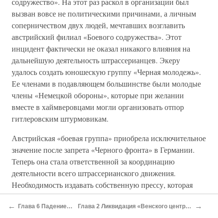
содружество». На этот раз раскол в организации был
вызван вовсе не политическими причинами, а личным
соперничеством двух людей, мечтавших возглавить
австрийский филиал «Боевого содружества». Этот
инцидент фактически не оказал никакого влияния на
дальнейшую деятельность штрассерианцев. Экеру
удалось создать юношескую группу «Черная молодежь».
Ее членами в подавляющем большинстве были молодые
члены «Немецкой обороны», которые при желании
вместе в хаймверовцами могли организовать отпор
гитлеровским штурмовикам.
Австрийская «боевая группа» приобрела исключительное
значение после запрета «Черного фронта» в Германии.
Теперь она стала ответственной за координацию
деятельности всего штрассерианского движения.
Необходимость издавать собственную прессу, которая
нелегально должна была поставляться в рейх, позволила
←
→
Глава 6 Падение Грегора Штрассера
Глава 2 Ликвидация «Венского централа» и попытка работы в Чехословакии
договориться Штрассеру и Шульцу о начале совместной