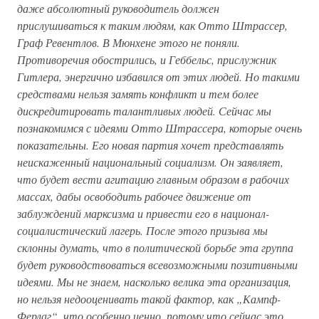
даже абсолютный руководитель должен
прислушиваться к таким людям, как Отто Штрассер,
Граф Ревентлов. В Мюнхене этого не поняли.
Противоречия обострились, и Геббельс, прислужник
Гитлера, энергично избавился от этих людей. Но такими
средствами нельзя замять конфликт и тем более
дискредитировать талантливых людей. Сейчас мы
познакомимся с идеями Отто Штрассера, которые очень
показательны. Его новая партия хочет представлять
неискаженный национальный социализм. Он заявляет,
что будет вести агитацию главным образом в рабочих
массах, дабы освободить рабочее движение от
заблуждений марксизма и привести его в национал-
социалистический лагерь. После этого призыва мы
склонны думать, что в политической борьбе эта группа
будет руководствоваться всевозможными позитивными
идеями. Мы не знаем, насколько велика эта организация,
но нельзя недооценивать такой фактор, как „Кампф-
Ферлаг“, что особенно ценно, потому что сейчас это