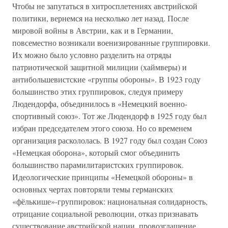
Чтобы не запутаться в хитросплетениях австрийской
политики, вернемся на несколько лет назад. После
мировой войны в Австрии, как и в Германии,
повсеместно возникали военизированные группировки.
Их можно было условно разделить на отряды
патриотической защитной милиции (хаймверы) и
антибольшевистские «группы обороны». В 1923 году
большинство этих группировок, следуя примеру
Людендорфа, объединилось в «Немецкий военно-
спортивный союз». Тот же Людендорф в 1925 году был
избран председателем этого союза. Но со временем
организация раскололась. В 1927 году был создан Союз
«Немецкая оборона», который смог объединить
большинство парамилитаристских группировок.
Идеологические принципы «Немецкой обороны» в
основных чертах повторяли темы германских
«фёлькише»-группировок: национальная солидарность,
отрицание социальной революции, отказ признавать
существование австрийской нации, провозглашение