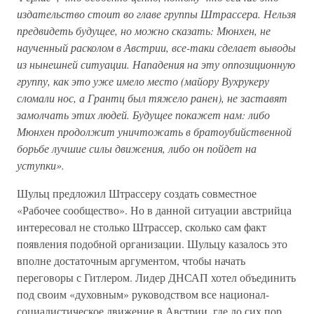
издательство стоит во главе группы Штрассера. Нельзя
предвидеть будущее, но можно сказать: Мюнхен, не
наученный расколом в Австрии, все-таки сделает выводы
из нынешней ситуации. Нападения на эту оппозиционную
группу, как это уже имело место (майору Вухрукеру
сломали нос, а Грантц был тяжело ранен), не заставят
замолчать этих людей. Будущее покажет нам: либо
Мюнхен продолжит уничтожать в братоубийственной
борьбе лучшие силы движения, либо он пойдет на
уступки».
Шульц предложил Штрассеру создать совместное
«Рабочее сообщество». Но в данной ситуации австрийца
интересовал не столько Штрассер, сколько сам факт
появления подобной организации. Шульцу казалось это
вполне достаточным аргументом, чтобы начать
переговоры с Гитлером. Лидер ДНСАП хотел объединить
под своим «духовным» руководством все национал-
социалистическое движение в Австрии, где до сих пор