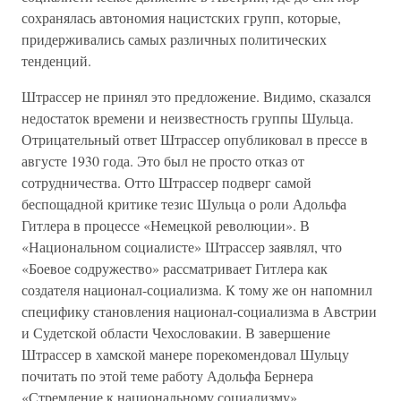
сохранялась автономия нацистских групп, которые,
придерживались самых различных политических
тенденций.
Штрассер не принял это предложение. Видимо, сказался
недостаток времени и неизвестность группы Шульца.
Отрицательный ответ Штрассер опубликовал в прессе в
августе 1930 года. Это был не просто отказ от
сотрудничества. Отто Штрассер подверг самой
беспощадной критике тезис Шульца о роли Адольфа
Гитлера в процессе «Немецкой революции». В
«Национальном социалисте» Штрассер заявлял, что
«Боевое содружество» рассматривает Гитлера как
создателя национал-социализма. К тому же он напомнил
специфику становления национал-социализма в Австрии
и Судетской области Чехословакии. В завершение
Штрассер в хамской манере порекомендовал Шульцу
почитать по этой теме работу Адольфа Бернера
«Стремление к национальному социализму».