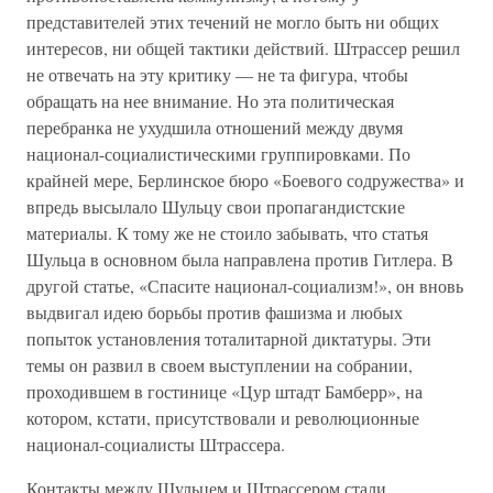
представителей этих течений не могло быть ни общих
интересов, ни общей тактики действий. Штрассер решил
не отвечать на эту критику — не та фигура, чтобы
обращать на нее внимание. Но эта политическая
перебранка не ухудшила отношений между двумя
национал-социалистическими группировками. По
крайней мере, Берлинское бюро «Боевого содружества» и
впредь высылало Шульцу свои пропагандистские
материалы. К тому же не стоило забывать, что статья
Шульца в основном была направлена против Гитлера. В
другой статье, «Спасите национал-социализм!», он вновь
выдвигал идею борьбы против фашизма и любых
попыток установления тоталитарной диктатуры. Эти
темы он развил в своем выступлении на собрании,
проходившем в гостинице «Цур штадт Бамберр», на
котором, кстати, присутствовали и революционные
национал-социалисты Штрассера.
Контакты между Шульцем и Штрассером стали