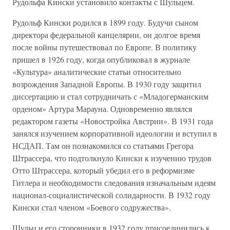
Рудольфа Кински установило контакты с Шульцем.
Рудольф Кински родился в 1899 году. Будучи сыном
директора федеральной канцелярии, он долгое время
после войны путешествовал по Европе. В политику
пришел в 1926 году, когда опубликовал в журнале
«Культура» аналитические статьи относительно
возрождения Западной Европы. В 1930 году защитил
диссертацию и стал сотрудничать с «Младогерманским
орденом» Артура Марауна. Одновременно являлся
редактором газеты «Новостройка Австрии». В 1931 года
занялся изучением корпоративной идеологии и вступил в
НСДАП. Там он познакомился со статьями Грегора
Штрассера, что подтолкнуло Кински к изучению трудов
Отто Штрассера, который убедил его в реформизме
Гитлера и необходимости следования изначальным идеям
национал-социалистической солидарности. В 1932 году
Кински стал членом «Боевого содружества».
Шульц и его сторонники в 1932 году присоединились к