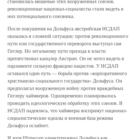
становилась мишенью этих вооруженных союзов,
революционные национал-социалисты стали видеть в
них потенциального союзника.
После покушения на Дольфуса австрийская НСДАП
оказалась в сложной ситуации: против революционного
пути или государственного переворота выступал сам
Гитлер. Но легальному пути прихода к власти
препятствовал канцлер Австрии. Он не хотел видеть в
парламенте сильную фракцию нацистов. У НСДАП
оставался один путь — борьба против «корпоративного
христианско-социального государства» Дольфуса. Он
предполагал вооруженную войну против враждебных
Гитлеру хаймверов. Одновременно планировалось
проводить идеологическую обработку этих союзов. В
НСДАП надеялись, что хаймверы воспримут национал-
социалистические идеалы и военная база режима
Дольфуса ослабнет.
И хотя Штрассер характеризовал Дольфуса как