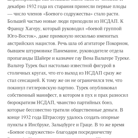
декабрю 1932 года их старания принесли первые плоды
— число членов «Боевого содружества» стало расти.
Большей частью новые люди приходили из НСДАП. К
Францу Хагеру, который руководил «боевой группой
Юго-Восток», даже примкнуло несколько именитых
австрийских нацистов. Речь шла об агитаторе Покорном,
бывшем штурмовике Панеманне, руководителе отдела
пропаганды Шайере и казначее гау Вена Вальтере Туреке.
Вальтер Турек был настолько известной фигурой в
столичных кругах, что его выход из НСДАП сразу же
стал сенсацией. К тому же он не ограничился тем, что
покинул гитлеровскую партию. Турек опубликовал
собственный манифест, в котором в пух и прах разносил
бюрократизм НСДАП, чванство партийных бонз,
которые бессовестно тратили общественные деньги. В
конце 1932 года Штрассеру удалось создать опорные
пункты в Инсбруке, Зальцбурге и Граце. В то же время
«Боевое содружество» благодаря посредничеству