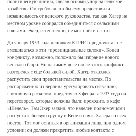
политическую линию, сделав особый упор на сельское
хозяйство. Он требовал, чтобы ему предоставили
независимость от венского руководства, так как Хагер на
местном уровне собирался объединиться с сельскими
союзами. Экер, естественно, не мог пойти на это.
До января 1933 года исполком КГРНС предпочитал не
вмешиваться в эти «провинциальные склоки». Конец
конфликту, возможно, положило бы избрание нового
венского бюро. Но на самом деле после этого конфликт
разгорелся с еще большей силой. Хагер отказался
распустить свои представительства на местах. По
распоряжению из Берлина урегулировать ситуацию,
грозившую расколом, предстояло 8 февраля 1933 года на
переговорах, которые должны были проходить в кафе
«Шедель». Там Экер заявил, что наделен полномочиями
распустить боевую группу в Вене и снять Хагера со всех
постов. Тот мог остаться в организации лишь при одном
условии: он должен прекратить, любые контакты с