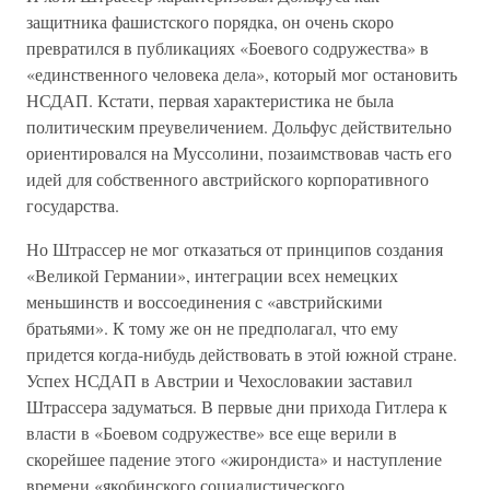
защитника фашистского порядка, он очень скоро
превратился в публикациях «Боевого содружества» в
«единственного человека дела», который мог остановить
НСДАП. Кстати, первая характеристика не была
политическим преувеличением. Дольфус действительно
ориентировался на Муссолини, позаимствовав часть его
идей для собственного австрийского корпоративного
государства.
Но Штрассер не мог отказаться от принципов создания
«Великой Германии», интеграции всех немецких
меньшинств и воссоединения с «австрийскими
братьями». К тому же он не предполагал, что ему
придется когда-нибудь действовать в этой южной стране.
Успех НСДАП в Австрии и Чехословакии заставил
Штрассера задуматься. В первые дни прихода Гитлера к
власти в «Боевом содружестве» все еще верили в
скорейшее падение этого «жирондиста» и наступление
времени «якобинского социалистического