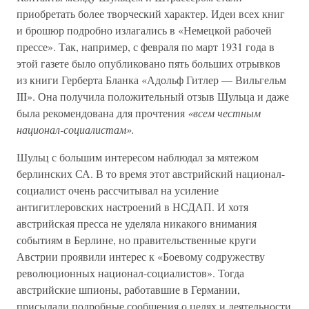
приобретать более творческий характер. Идеи всех книг
и брошюр подробно излагались в «Немецкой рабочей
прессе». Так, например, с февраля по март 1931 года в
этой газете было опубликовано пять больших отрывков
из книги Герберта Бланка «Адольф Гитлер — Вильгельм
III». Она получила положительный отзыв Шульца и даже
была рекомендована для прочтения
«всем честным
национал-социалистам».
Шульц с большим интересом наблюдал за мятежом
берлинских СА. В то время этот австрийский национал-
социалист очень рассчитывал на усиление
антигитлеровских настроений в НСДАП. И хотя
австрийская пресса не уделяла никакого внимания
событиям в Берлине, но правительственные круги
Австрии проявили интерес к «Боевому содружеству
революционных национал-социалистов». Тогда
австрийские шпионы, работавшие в Германии,
присылали подробные сообщения о целях и деятельности