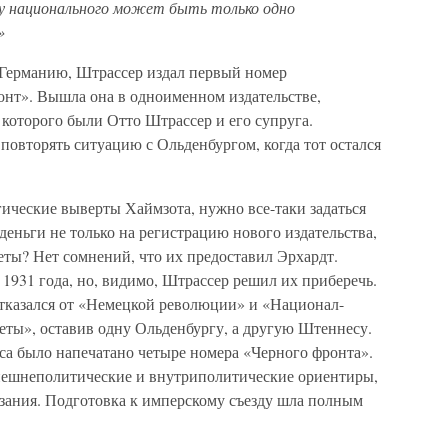
, у национального может быть только одно
»
ю Германию, Штрассер издал первый номер
нт». Вышла она в одноименном издательстве,
которого были Отто Штрассер и его супруга.
 повторять ситуацию с Ольденбургом, когда тот остался
гические выверты Хаймзота, нужно все-таки задаться
деньги не только на регистрацию нового издательства,
еты? Нет сомнений, что их предоставил Эрхардт.
 1931 года, но, видимо, Штрассер решил их приберечь.
отказался от «Немецкой революции» и «Национал-
еты», оставив одну Ольденбургу, а другую Штеннесу.
са было напечатано четыре номера «Черного фронта».
нешнеполитические и внутриполитические ориентиры,
зания. Подготовка к имперскому съезду шла полным