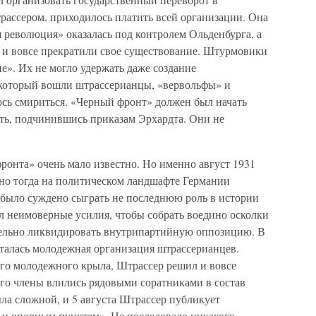
ассером, приходилось платить всей организации. Она
 революция» оказалась под контролем Ольденбурга, а
 и вовсе прекратили свое существование. Штурмовики
е». Их не могло удержать даже создание
 который вошли штрассерианцы, «вервольфы» и
ось смириться. «Черный фронт» должен был начать
ть, подчинившись приказам Эрхардта. Они не
ронта» очень мало известно. Но именно август 1931
но тогда на политическом ландшафте Германии
 было суждено сыграть не последнюю роль в истории
л неимоверные усилия, чтобы собрать воедино осколки
тельно ликвидировать внутрипартийную оппозицию. В
осталась молодежная организация штрассерианцев.
ого молодежного крыла, Штрассер решил и вовсе
го члены влились рядовыми соратниками в состав
ла сложной, и 5 августа Штрассер публикует
 и опорным пунктам». Не последовало никакого