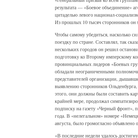
результата — «Боевое объединение» аг
цитаделью левого национал-социализма
Из прошлых 10 тысяч сторонников он м
Чтобы самому убедиться, насколько си
поездку по стране. Составлял, так ска
нескольких городов он решил останови
подготовку ко Второму имперскому ко
провинциальных лидеров «Боевых гру
обладали неограниченными полномочи
представителей организации, дышавшей
выявлению сторонников Ольденбурга, 
этого, они должны были составить кар
крайней мере, продолжал симпатизиро
подписку на газету «Черный фронт», п
года. В «нелегальном» номере «Неме
августа, было громогласно объявлено 
«В последние недели удалось достигну