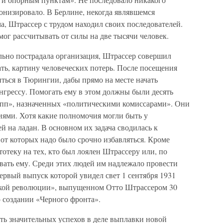
онизировало. В Берлине, некогда являвшемся
, Штрассер с трудом находил своих последователей.
ог рассчитывать от силы на две тысячи человек.
льно пострадала организация, Штрассер совершил
зать, картину человеческих потерь. После посещения
ться в Тюрингии, дабы прямо на месте начать
нгрессу. Помогать ему в этом должны были десять
пп», назначенных «политическими комиссарами». Они
ями. Хотя какие полномочия могли быть у
 на ладан. В основном их задача сводилась к
от которых надо было срочно избавляться. Кроме
тотеку на тех, кто был лоялен Штрассеру или, по
вать ему. Среди этих людей им надлежало провести
ервый выпуск которой увидел свет 1 сентября 1931
цкой революции», выпущенном Отто Штрассером 30
о создании «Черного фронта».
ть значительных успехов в деле выплавки новой