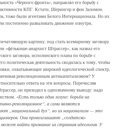
ность «Черного фронта», направлял его борьбу с
активности КПГ. Кстати, Шерингер и фон Заломон,
ь, тоже были агентами Белого Интернационала. Но их
ли постепенно разваливать движение изнутри,
впечатляющую картину, под стать всемирному заговору
 ли «фёлькише-анархист Штрассер», как назвал его
кого заговора, исполинского плана по борьбе с
го политическая деятельность сводилась к тому, чтобы
ровки, охватывающие широкий идеологический спектр,
аканчивая революционным антикапитализмом? У
тносительно ответа на эти вопросы. Перечисляя
трассер, он приходил к однозначному выводу: надо
анством.
«Есть только один лозунг: борьба на
ивно-революционное“, а сами являются
ют „национальный дух“, но их национализм — это
ционеров. Они провозглашают „солдатско-
 может найти признание их странная идеология. У