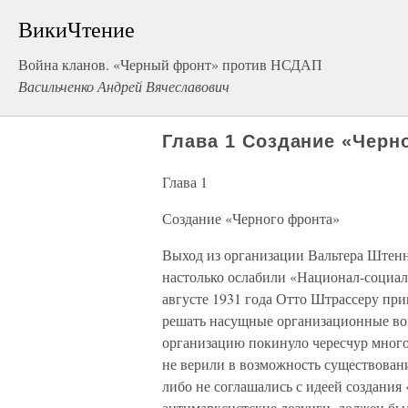
ВикиЧтение
Война кланов. «Черный фронт» против НСДАП
Васильченко Андрей Вячеславович
Глава 1 Создание «Черн
Глава 1
Создание «Черного фронта»
Выход из организации Вальтера Штенн
настолько ослабили «Национал-социал
августе 1931 года Отто Штрассеру при
решать насущные организационные воп
организацию покинуло чересчур много
не верили в возможность существован
либо не соглашались с идеей создания
антимарксистские лозунги, должен бы