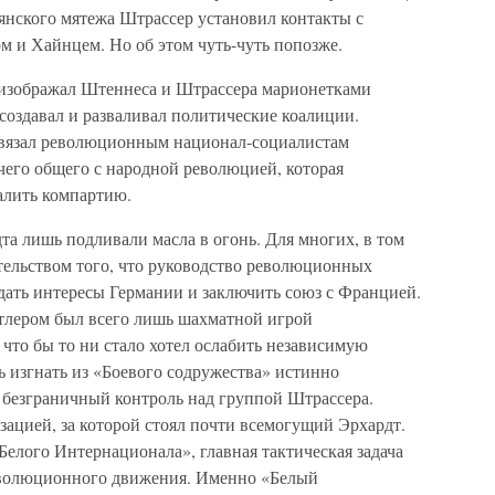
тьянского мятежа Штрассер установил контакты с
 и Хайнцем. Но об этом чуть-чуть попозже.
 изображал Штеннеса и Штрассера марионетками
 создавал и разваливал политические коалиции.
авязал революционным национал-социалистам
его общего с народной революцией, которая
алить компартию.
а лишь подливали масла в огонь. Для многих, в том
ательством того, что руководство революционных
дать интересы Германии и заключить союз с Францией.
тлером был всего лишь шахматной игрой
 что бы то ни стало хотел ослабить независимую
ь изгнать из «Боевого содружества» истинно
безграничный контроль над группой Штрассера.
ацией, за которой стоял почти всемогущий Эрхардт.
Белого Интернационала», главная тактическая задача
еволюционного движения. Именно «Белый