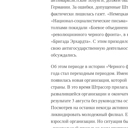
Германии. За ошибки, допущенные Штр
фактически лишилась газет. «Немецкая
«Национал-социалистические письма»
толпами покидали «Боевое объединени
«революционного черного фронта», в
«Бригада Эрхардта». С этим приходил
свою антигосударственную деятельнос
обсуждались.
Об этом периоде в истории «Черного ф
года стал переходным периодом. Имен
появилась новая организация, которой
страны. В это время Штрассер прилага
развалившейся организации и оконча
результате 3 августа без руководства 
Посмотрев на останки некогда активн
ликвидировать молодежный филиал. Е
взрослой организации. Но ситуация бы
«генеральный призыв ко всем группам