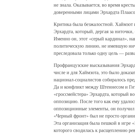
не знала. Оказывается, во время крес
доверенными лицами Эрхардта Плаасом
Критика была безжалостной. Хаймзот
Эрхардта, который, дергая за ниточки,
Именно он, этот «серый кардинал», н
политическую линию, не имевшую нич
преследовала только одну цель — разв
Профранцузские высказывания Эрхардт
числе и для Хаймзота, это было доказ
национал-социалистов собиралось пре
Да и конфликт между Штеннесом и Ги
«гроссмейстера» Эрхардта, который во
оппозицию. После того как ему удалос
оппозиционные элементы, он получил 
«Черный фронт» был не просто организ
Эта организация была пешкой в игре «
которого сводилась к расщеплению р