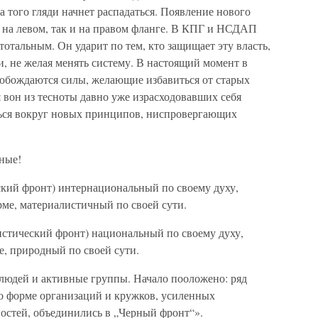
 того гляди начнет распадаться. Появление нового
к на левом, так и на правом фланге. В КПГ и НСДАП
 тотальным. Он ударит по тем, кто защищает эту власть,
сти, не желая менять систему. В настоящий момент в
обождаются силы, желающие избавиться от старых
я вон из тесноты давно уже израсходовавших себя
ться вокруг новых принципов, ниспровергающих
ные!
кий фронт) интернациональный по своему духу,
рме, материалистичный по своей сути.
стический фронт) национальный по своему духу,
е, природный по своей сути.
людей и активные группы. Начало пооложено: ряд
о форме организаций и кружков, усиленных
остей, объединились в „Черный фронт“».