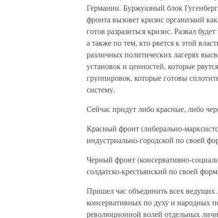
Германии. Буржуазный блок Гугенберга
фронта вызовет кризис организаий ка
готов разразиться кризис. Развал будет
а также по тем, кто рвется к этой вла
различных политических лагерях высв
установок и ценностей, которые рвутс
группировок, которые готовы сплоти
систему.
Сейчас придут либо красные, либо чер
Красный фронт (либерально-марксистс
индустриально-городской по своей фо
Черный фронт (консервативно-социали
солдатско-крестьянский по своей форм
Пришел час объединить всех ведущих 
консервативных по духу и народных п
революционной волей отдельных личн