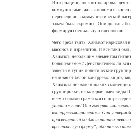
Интернационал» контролировал деятель
коммунистами, желая положить конец 
перешедшие в коммунистический лагер
задача была скромнее. Они должны бы
формируя специальную идеологию.
Чего греха таить, Хаймзот нарисовал 
масонов и израелитов. И все-таки был
Хаймзот, небольшим элементом гигантс
большевизмом? Действительно ли вся е
завести в тупик политические группи
начиная от белой контрреволюции, з
Хаймзота не было никаких сомнений о
группировки, на которые имел виды Ш
всеми силами сражаться со штрассери
уничтожение! Они говорят „консерват
контрреволюционерами. Они утвержда
просвещенный яд для истинных револю
крестьянскую форму“, ибо только там