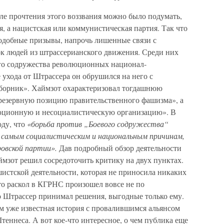
ле прочтения этого воззвания можно было подумать,
я, а нацистская или коммунистическая партия. Так что
подобные призывы, напрочь лишенные связи с
ок людей из штрассерианского движения. Среди них
го содружества революционных национал-
 ухода от Штрассера он обрушился на него с
борник». Хаймзот охарактеризовал тогдашнюю
резервную позицию правительственного фашизма», а
юционную и несоциалистическую организацию». В
оду, что
«борьба против „Боевого содружества“
 самым социалистическим и национальным причинам,
овской партии».
Дав подробный обзор деятельности
аймзот решил сосредоточить критику на двух пунктах.
истской деятельности, которая не приносила никаких
что раскол в КГРНС произошел вовсе не по
о Штрассер принимал решения, выгодные только ему.
м уже известная история с провалившимся альянсом
ннеса. А вот кое-что интересное, о чем публика еще