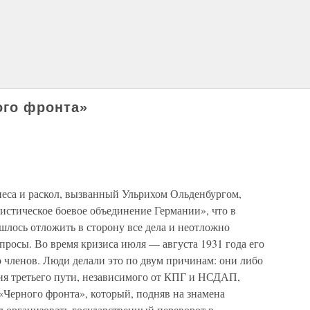
ого фронта»
еса и раскол, вызванный Ульрихом Ольденбургом,
истическое боевое объединение Германии», что в
шлось отложить в сторону все дела и неотложно
росы. Во время кризиса июля — августа 1931 года его
 членов. Люди делали это по двум причинам: они либо
ия третьего пути, независимого от КПГ и НСДАП,
 «Черного фронта», который, подняв на знамена
л организовать государственный переворот в