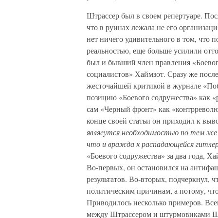
Штрассер был в своем репертуаре. Пос
что в руинах лежала не его организаци
нет ничего удивительного в том, что 
реальностью, еще больше усилили отт
был и бывший член правления «Боево
социалистов» Хаймзот. Сразу же после
жесточайшей критикой в журнале «По
позицию «Боевого содружества» как «
сам «Черный фронт» как «контрревол
конце своей статьи он приходил к выв
являеутся необходимостью по тем же
что и вражда к распадающейся гитлер
«Боевого содружества» за два года, Х
Во-первых, он остановился на антифаш
результатов. Во-вторых, подчеркнул, 
политическим причинам, а потому, чт
Приводилось несколько примеров. Все
между Штрассером и штурмовиками Ште