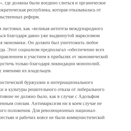
», где должны были воедино слиться и органическое
ократическая республика, которая отказывалась от
льственных реформ.
 листовки, как «великая антитеза международного
ься благодаря давно уже выдвинутой марксизмом
ия экономики. Он должен был уничтожить любое
уда. Этот социализм предполагал «обеспечение всех
правлением и участием в прибылях от экономической
достичь только благодаря ликвидации монополий,
с именами их владельцев.
алистической буржуазии и интернационального
ки и культуры решительного отказа от либерального
тояние не должно было, как в случае с Адольфом
венным союзам. Антимарксизм ни в коем случае не
ого положения. Для революционных национал-
рестьян и рабочих вовсе не были коммунистической