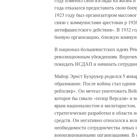
году изменил свои взгляды на жизнь и
года отказался предоставить свою бо
1923 году был организатором массовог
связи с коммунистами арестован р 192
антифашистского действия». В 1932 г
боевую организацию, близкую коммун
В национал-большевистских идеях Рё
революционным убеждениям. Впрочем,
покидать НСДАП и начинать сотрудни
Майор Эрнст Бухрукер родился 5 январ
образование. После войны стал одним
рейхсвер». Он мечтал уничтожить Вейм
которое бы смыло «позор Версаля» и 
ярым националистом и милитаристом,
стратегические разработки в области
средств. Он негативно относился к во
необходимости сотрудничества левых 
военизированными организациями. В 