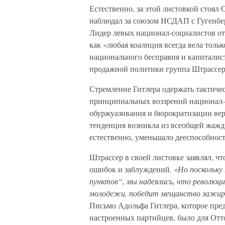
Естественно, за этой листовкой стоял
наблюдал за союзом НСДАП с Гугенбе
Лидер левых национал-социалистов от
как «любая коалиция всегда вела тол
национального бесправия и капиталис
продажной политики группа Штрассер
Стремление Гитлера одержать тактичес
принципиальных воззрений национал-с
обуржуазивания и бюрократизации вер
тенденция возникла из всеобщей жажд
естественно, уменьшало дееспособност
Штрассер в своей листовке заявлял, ч
ошибок и заблуждений.
«Но поскольку
пунктов“, мы надеялись, что революц
молодежи, победит мещанство зажир
Письмо Адольфа Гитлера, которое пре
настроенных партийцев, было для Отт