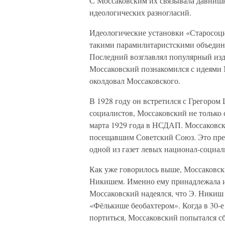
С Моссаковским их связывала давнишн
идеологических разногласий.
Идеологические установки «Старосоци
такими парамилитаристскими объедин
Последний возглавлял популярный изда
Моссаковский познакомился с идеями 
околдовал Моссаковского.
В 1928 году он встретился с Грегором
социалистов, Моссаковский не только 
марта 1929 года в НСДАП. Моссаковск
посещавшим Советский Союз. Это пред
одной из газет левых национал-социал
Как уже говорилось выше, Моссаковс
Никишем. Именно ему принадлежала ид
Моссаковский надеялся, что Э. Никиш
«Фёлькише беобахтером». Когда в 30-
портиться, Моссаковский попытался с