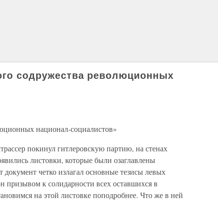
вого содружества революционных
люционных национал-социалистов»
 Штрассер покинул гитлеровскую партию, на стенах
явились листовки, которые были озаглавлены
документ четко излагал основные тезисы левых
он призывом к солидарности всех оставшихся в
овимся на этой листовке поподробнее. Что же в ней