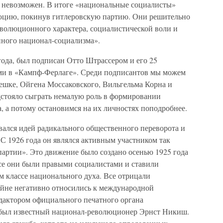
невозможен. В итоге «национальные социалисты»
юцию, покинув гитлеровскую партию. Они решительно
волюционного характера, социалистической воли и
ного национал-социализма».
года, был подписан Отто Штрассером и его 25
ми в «Кампф-Ферлаге». Среди подписантов мы можем
ешке, Ойгена Моссаковского, Вильгельма Корна и
дстояло сыграть немалую роль в формировании
 а потому остановимся на их личностях поподробнее.
ался идей радикального общественного переворота и
 С 1926 года он являлся активным участником так
артии». Это движение было создано осенью 1925 года
Все они были правыми социалистами и ставили
м классе национального духа. Все отрицали
айне негативно относились к международной
дактором официального печатного органа
 был известный национал-революционер Эрнст Никиш.