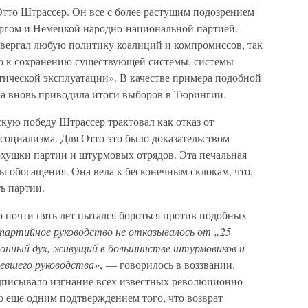
 Отто Штрассер. Он все с более растущим подозрением
ргом и Немецкой народно-национальной партией.
вергал любую политику коалиций и компромиссов, так
ько к сохранению существующей системы, системы
тической эксплуатации». В качестве примера подобной
а вновь приводила итоги выборов в Тюрингии.
кую победу Штрассер трактовал как отказ от
оциализма. Для Отто это было доказательством
хушки партии и штурмовых отрядов. Эта печальная
ы обогащения. Она вела к бесконечным склокам, что,
ь партии.
то почти пять лет пытался бороться против подобных
 партийное руководство не отказывалось от „25
ионный дух, живущий в большинстве штурмовиков и
евшего руководства»
, — говорилось в воззвании.
дписывало изгнание всех известных революционно
о еще одним подтверждением того, что возврат