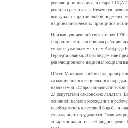
революционного духа в недра НСДАП 
решили сражаться за Немецкую револ
выступали «против любой подмены ре
националистических принципов истин
Призыв, увидевший свет 4 июля 1930 
сторонниками, в основном работавши
увидеть уже знакомых нам Альфреда Р
Герберта Бланка. Этим людям еще пре
революционного национал-социализма,
Ойген Моссаковский всегда придержив
создания нового социального порядка.
называемой «Старосоциалистической п
23 депутатами саксонскою ландтага. 
основной целью возрождение в рабоче
необходимость классовой борьбы и кр
солидарности трудящихся. Главным ре
«старосоциалистов» «Народное дело»