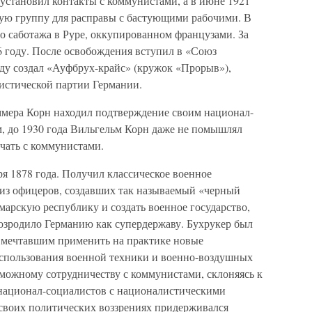
 установил контакты с коммунистами, а в июне 1921
евую группу для расправы с бастующими рабочими. В
о саботажа в Руре, оккупированном французами. За
6 году. После освобождения вступил в «Союз
оду создал «Ауфбрух-крайс» (кружок «Прорыв»),
истической партии Германии.
ммера Корн находил подтверждение своим национал-
 до 1930 года Вильгельм Корн даже не помышлял
чать с коммунистами.
я 1878 года. Получил классическое военное
 из офицеров, создавших так называемый «черный
арскую республику и создать военное государство,
возродило Германию как супердержаву. Бухрукер был
 мечтавшим применить на практике новые
 использования военной техники и военно-воздушных
зможному сотрудничеству с коммунистами, склоняясь к
национал-социалистов с националистическими
своих политических воззрениях придерживался