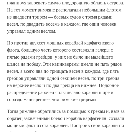
планируя завоевать самую плодородную область острова.
На тот момент римляне располагали небольшим флотом
из двадцати трирем — боевых судов с тремя рядами
весел, по двадцать восемь в каждом, где один человек
управлял одним веслом.
Но против двухсот мощных кораблей карфагенского
флота, большую часть которого составляли галеры с
пятью рядами гребцов, у них не было ни малейшего
шанса на победу. Эти квинкверемы имели не пять рядов
весел, а всего два по тридцать весел в каждом, где пять
гребцов управляли одной секцией весел, по три гребца
на верхнее весло и по два гребца на нижнее. Подобное
распределение рабочей силы делало корабли шире и
гораздо маневреннее, чем римские триремы.
Тогда римляне обратились за помощью к грекам и, взяв за
образец захваченный боевой корабль карфагенян, создали
мощный флот из ста кораблей. Построив свои корабли по