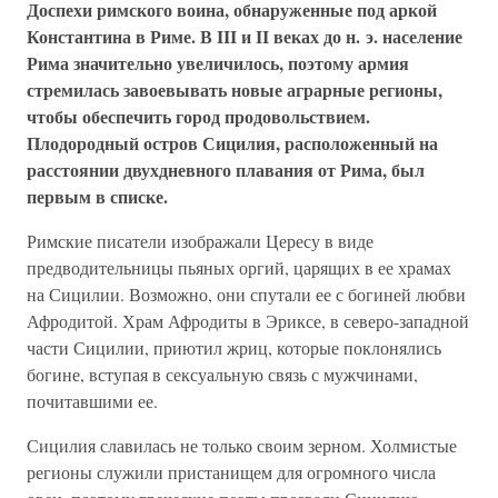
Доспехи римского воина, обнаруженные под аркой
Константина в Риме. В III и II веках до н. э. население
Рима значительно увеличилось, поэтому армия
стремилась завоевывать новые аграрные регионы,
чтобы обеспечить город продовольствием.
Плодородный остров Сицилия, расположенный на
расстоянии двухдневного плавания от Рима, был
первым в списке.
Римские писатели изображали Цересу в виде
предводительницы пьяных оргий, царящих в ее храмах
на Сицилии. Возможно, они спутали ее с богиней любви
Афродитой. Храм Афродиты в Эриксе, в северо-западной
части Сицилии, приютил жриц, которые поклонялись
богине, вступая в сексуальную связь с мужчинами,
почитавшими ее.
Сицилия славилась не только своим зерном. Холмистые
регионы служили пристанищем для огромного числа