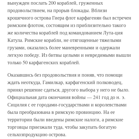
вынужден послать 200 кораблей, груженных
продовольствием, на прорыв блокады. Вблизи
крошечного острова Гиера флот карфагенян был встречен
римским флотом, состоящим из приблизительно такого
же количества кораблей под командованием Лута-ция
Катула. Римские корабли, не отягощенные тяжелыми
грузами, оказались более маневренными и одержали
легкую победу. Из битвы целыми и невредимыми вышли
только 50 карфагенских кораблей.
Оказавшись без продовольствия и поняв, что помощи
ждать неоткуда, Гамилкар, карфагенский полководец,
принял решение сдаться, другого выбора у него не было.
Официальная дата окончания войны — 241 год до н. э.
Сицилия с ее городами-государствами и королевствами
была преобразована в римскую провинцию. На ее
территории были введены римские налоги, а римские
торговцы приезжали туда, чтобы закупать богатую
сельхозпродукцию острова.