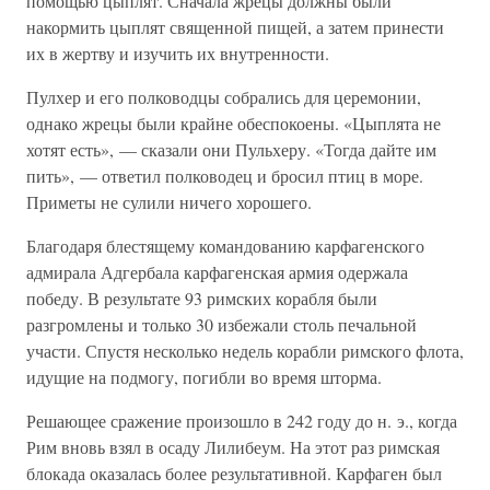
помощью цыплят. Сначала жрецы должны были
накормить цыплят священной пищей, а затем принести
их в жертву и изучить их внутренности.
Пулхер и его полководцы собрались для церемонии,
однако жрецы были крайне обеспокоены. «Цыплята не
хотят есть», — сказали они Пульхеру. «Тогда дайте им
пить», — ответил полководец и бросил птиц в море.
Приметы не сулили ничего хорошего.
Благодаря блестящему командованию карфагенского
адмирала Адгербала карфагенская армия одержала
победу. В результате 93 римских корабля были
разгромлены и только 30 избежали столь печальной
участи. Спустя несколько недель корабли римского флота,
идущие на подмогу, погибли во время шторма.
Решающее сражение произошло в 242 году до н. э., когда
Рим вновь взял в осаду Лилибеум. На этот раз римская
блокада оказалась более результативной. Карфаген был