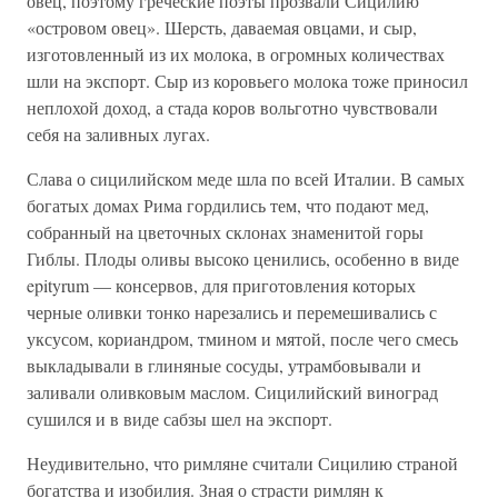
овец, поэтому греческие поэты прозвали Сицилию
«островом овец». Шерсть, даваемая овцами, и сыр,
изготовленный из их молока, в огромных количествах
шли на экспорт. Сыр из коровьего молока тоже приносил
неплохой доход, а стада коров вольготно чувствовали
себя на заливных лугах.
Слава о сицилийском меде шла по всей Италии. В самых
богатых домах Рима гордились тем, что подают мед,
собранный на цветочных склонах знаменитой горы
Гиблы. Плоды оливы высоко ценились, особенно в виде
epityrum — консервов, для приготовления которых
черные оливки тонко нарезались и перемешивались с
уксусом, кориандром, тмином и мятой, после чего смесь
выкладывали в глиняные сосуды, утрамбовывали и
заливали оливковым маслом. Сицилийский виноград
сушился и в виде сабзы шел на экспорт.
Неудивительно, что римляне считали Сицилию страной
богатства и изобилия. Зная о страсти римлян к