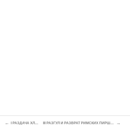
←
→
I РАЗДАЧА ХЛЕБА
III РАЗГУЛ И РАЗВРАТ РИМСКИХ ПИРШЕСТВ