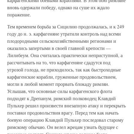
карфагенскими боевыми кораблями. В этом бою римляне
вновь одержали победу, однако на суше их ждало
поражение.
Тем временем борьба за Сицилию продолжалась, и к 249
году до н. э. карфагеняне утратили контроль над всеми
плодородными сельскохозяйственными регионами и
оказались запертыми в своей главной крепости —
Лилибеум. Она считалась практически неприступной, а
рассчитывать на то, что карфагеняне сдадутся под
угрозой голода, не приходилось, так как быстроходные
карфагенские корабли, груженные продовольствием,
могли в любой момент прорвать блокаду римлян.
Услышав, что основные силы карфагенского флота
подходят к Дрепанум, римский полководец Клавдий
Пульхер решил произвести внезапную атаку и перекрыть
поставки продовольствия врагу. Перед тем как начать
боевую операцию Клавдий Пульхер последовал старому
римскому обычаю. Он велел жрецам узнать будущее с