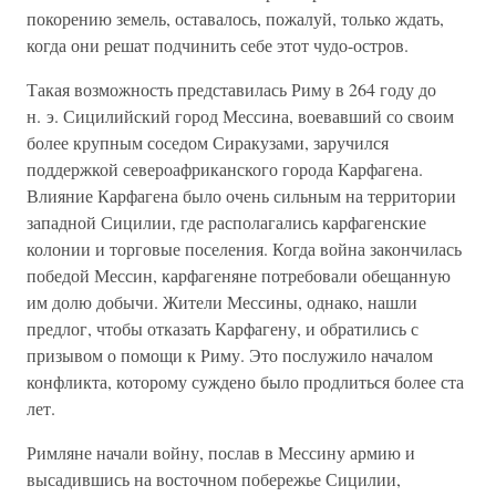
покорению земель, оставалось, пожалуй, только ждать,
когда они решат подчинить себе этот чудо-остров.
Такая возможность представилась Риму в 264 году до
н. э. Сицилийский город Мессина, воевавший со своим
более крупным соседом Сиракузами, заручился
поддержкой североафриканского города Карфагена.
Влияние Карфагена было очень сильным на территории
западной Сицилии, где располагались карфагенские
колонии и торговые поселения. Когда война закончилась
победой Мессин, карфагеняне потребовали обещанную
им долю добычи. Жители Мессины, однако, нашли
предлог, чтобы отказать Карфагену, и обратились с
призывом о помощи к Риму. Это послужило началом
конфликта, которому суждено было продлиться более ста
лет.
Римляне начали войну, послав в Мессину армию и
высадившись на восточном побережье Сицилии,