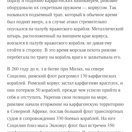
образу и подобию карфагенских квинкверем, римляне
оборудовали их секретным оружием — корвусом. Так
назывался подъемный трап, который в обычное время
был поднят вверх, а в случае атаки стремительно
опускался на палубу вражеского корабля. Металлический
штырь, расположенный на внешнем крае корвуса,
вонзался в палубу вражеского корабля, не давая ему
отойти в сторону. В это время морская пехота римлян
перебегала по трапу на корабль врага и захватывала его.
В 260 году до н. э в битве при Милах, на севере
Сицилии, римский флот разгромил 130 карфагенских
кораблей. Римский корвус застал карфагенян врасплох, и
они потеряли 50 кораблей, прежде чем успели прийти в
себя и отступить. Укрепив свои позиции на море,
римляне начали вторжение на карфагенскую территорию
в Северной Африке, послав большой флот транспортных
судов в сопровождении 330 боевых кораблей. На юге
Сицилии близ мыса Экномус флот был встречен 350