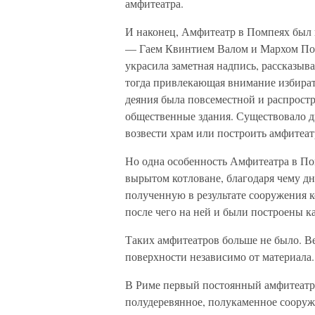
амфитеатра.
И наконец, Амфитеатр в Помпеях был
— Гаем Квинтием Валом и Мархом Пор
украсила заметная надпись, рассказы
тогда привлекающая внимание избират
деяния была повсеместной и распростр
общественные здания. Существовало д
возвести храм или построить амфитеат
Но одна особенность Амфитеатра в По
вырытом котловане, благодаря чему дн
полученную в результате сооружения к
после чего на ней и были построены к
Таких амфитеатров больше не было. В
поверхности независимо от материала.
В Риме первый постоянный амфитеатр бы
полудеревянное, полукаменное сооруж