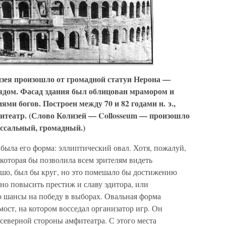
зея произошло от громадной статуи Нерона —
рядом. Фасад здания был облицован мрамором и
и богов. Построен между 70 и 82 годами н. э.,
театр. (Слово Колизей — Collosseum — произошло
оссальный, громадный.)
была его форма: эллиптический овал. Хотя, пожалуй,
которая бы позволила всем зрителям видеть
ошо, был бы круг, но это помешало бы достижению
нно повысить престиж и славу эдитора, или
го шансы на победу в выборах. Овальная форма
ост, на котором восседал организатор игр. Он
 северной стороны амфитеатра. С этого места