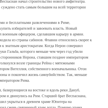
Веспасиан начал строительство нового амфитеатра.
 суждено стать самым большим на всей территории
щами и бесплатными развлечениями в Риме,
купить избирателей и завоевать власть. Новый
л военным офицером, сделавшим карьеру в армии.
сходила из страны сабинов. Флавии относились скорее к
 к знатным аристократам. Когда Нерон совершил
руки Гальба, которого меньше чем через год убили
 сторонников Нерона, ставшим позднее императором
толкнулся возле границы Рейна с мятежными
ором Вителлия, собственного военачальника. Отон
моны и покончил жизнь самоубийством. Так, меньше
императором Рима.
, базирующиеся на востоке и вдоль реки Дануб,
ом и двинулись на Рим. Старший брат Веспасиана,
ешил укрыться в древнем храме Юпитера на
азал сжечь священный храм дотла. Помимо храма