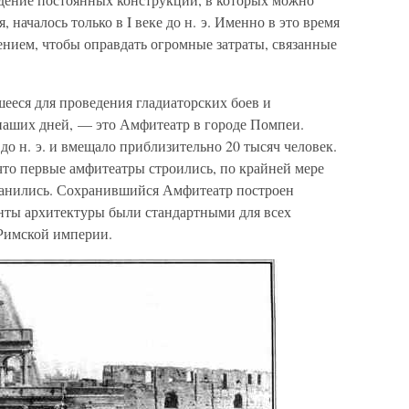
началось только в I веке до н. э. Именно в это время
ением, чтобы оправдать огромные затраты, связанные
ееся для проведения гладиаторских боев и
наших дней, — это Амфитеатр в городе Помпеи.
до н. э. и вмещало приблизительно 20 тысяч человек.
что первые амфитеатры строились, по крайней мере
хранились. Сохранившийся Амфитеатр построен
енты архитектуры были стандартными для всех
Римской империи.