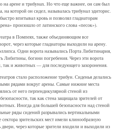
о на арене и трибунах. Но что еще важнее, он сам был
, на которой он сидел, называлась трибунал эдиторис.
 быстро впитывал кровь и позволял гладиаторам
арена» произошло от латинского слова «песок»).
атра в Помпеях, также объединяющим все
орот, через которые гладиаторы выходили на арену.
 эллипса. Одни ворота назывались Порта Либитинария,
ь Либитины, богини погребения. Через эти ворота
, так и животных — для последующего захоронения.
театров стало расположение трибун. Сиденья делались
ьными рядами вокруг арены. Самые нижние места
ялись от него перпендикулярной стеной из
езопасности, так как стена защищала зрителей от
отных. Иногда для большей безопасности над стеной
льные ряды сидений разрывались вертикальными
е сектора зрительских мест имели клинообразную
 двери, через которые зрители входили и выходили из