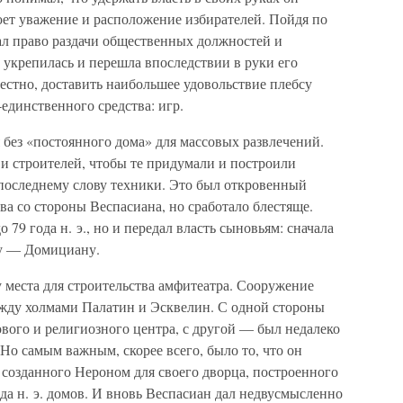
оюет уважение и расположение избирателей. Пойдя по
ал право раздачи общественных должностей и
ь укрепилась и перешла впоследствии в руки его
естно, доставить наибольшее удовольствие плебсу
единственного средства: игр.
я без «постоянного дома» для массовых развлечений.
и строителей, чтобы те придумали и построили
последнему слову техники. Это был откровенный
а со стороны Веспасиана, но сработало блестяще.
 79 года н. э., но и передал власть сыновьям: сначала
му — Домициану.
 места для строительства амфитеатра. Сооружение
жду холмами Палатин и Эсквелин. С одной стороны
вого и религиозного центра, с другой — был недалеко
Но самым важным, скорее всего, было то, что он
 созданного Нероном для своего дворца, построенного
а н. э. домов. И вновь Веспасиан дал недвусмысленно