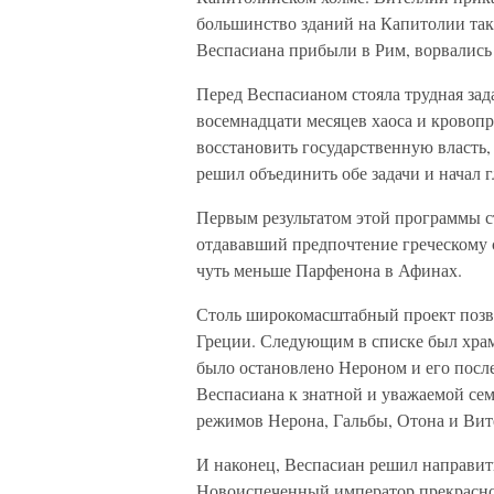
большинство зданий на Капитолии такж
Веспасиана прибыли в Рим, ворвались 
Перед Веспасианом стояла трудная зад
восемнадцати месяцев хаоса и кровопр
восстановить государственную власть,
решил объединить обе задачи и начал
Первым результатом этой программы с
отдававший предпочтение греческому с
чуть меньше Парфенона в Афинах.
Столь широкомасштабный проект позво
Греции. Следующим в списке был храм
было остановлено Нероном и его посл
Веспасиана к знатной и уважаемой сем
режимов Нерона, Гальбы, Отона и Вит
И наконец, Веспасиан решил направить
Новоиспеченный император прекрасно 