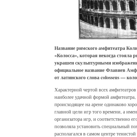
Название римского амфитеатра Коли
«Колосса», которая некогда стояла 
украшен скульптурными изображениям
официальное название Флавиев Амфи
от латинского слова colosseus — кол
Характерной чертой всех амфитеатров 
наиболее удачной формой амфитеатра, 
происходящее на арене одинаково хор
главной цели игр того времени, а име
организатора игр, и соответственно е
позволяла установить специальный пом
располагался в самом центре тенистой