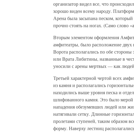
организатор видел все, что происходил
хорошо виден всему народу. Платформа
Арена была засыпана песком, который
прочно стоять на ногах. (Само слово «
Вторым элементом оформления Амфите
амфитеатры, было расположение двух в
Ворота располагались по обе стороны
или Врата Либитины, названные в чест
уносили с арены мертвых — как людей
Третьей характерной чертой всех амфи
из камня и располагались горизонтал
находились выше уровня песка и отдел
шлифованного камня. Это было мерой б
нападения обезумевших людей или жив
натягивали сетку. Длинные горизонта
пролетами ступеней, таким образом вс
форму. Наверху лестниц располагались