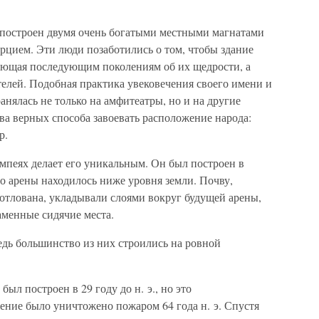
 построен двумя очень богатыми местными магнатами
цием. Эти люди позаботились о том, чтобы здание
вающая последующим поколениям об их щедрости, а
елей. Подобная практика увековечения своего имени и
анялась не только на амфитеатры, но и на другие
ва верных способа завоевать расположение народа:
р.
мпеях делает его уникальным. Он был построен в
о арены находилось ниже уровня земли. Почву,
отлована, укладывали слоями вокруг будущей арены,
аменные сидячие места.
едь большинство из них строились на ровной
л построен в 29 году до н. э., но это
ение было уничтожено пожаром 64 года н. э. Спустя