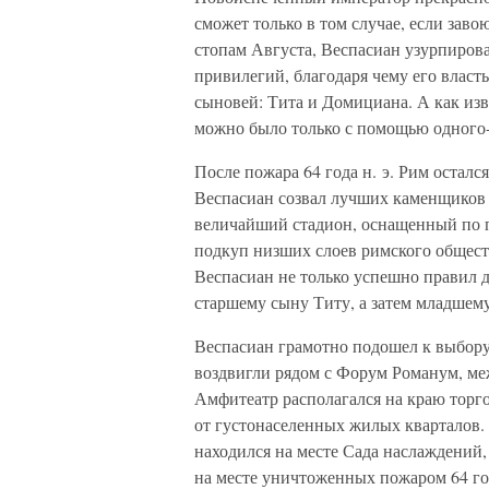
сможет только в том случае, если зав
стопам Августа, Веспасиан узурпиров
привилегий, благодаря чему его власт
сыновей: Тита и Домициана. А как изв
можно было только с помощью одного-
После пожара 64 года н. э. Рим осталс
Веспасиан созвал лучших каменщиков 
величайший стадион, оснащенный по 
подкуп низших слоев римского обществ
Веспасиан не только успешно правил до
старшему сыну Титу, а затем младше
Веспасиан грамотно подошел к выбору
воздвигли рядом с Форум Романум, ме
Амфитеатр располагался на краю торго
от густонаселенных жилых кварталов. 
находился на месте Сада наслаждений,
на месте уничтоженных пожаром 64 год