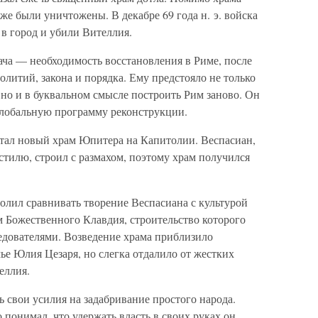
е были уничтожены. В декабре 69 года н. э. войска
в город и убили Вителлия.
ача — необходимость восстановления в Риме, после
олитий, закона и порядка. Ему предстояло не только
 но и в буквальном смысле построить Рим заново. Он
 глобальную программу реконструкции.
тал новый храм Юпитера на Капитолии. Веспасиан,
тилю, строил с размахом, поэтому храм получился
лил сравнивать творение Веспасиана с культурой
 Божественного Клавдия, строительство которого
едователями. Возведение храма приблизило
ье Юлия Цезаря, но слегка отдалило от жестких
еллия.
 свои усилия на задабривание простого народа.
понимал, что удержать власть в своих руках он