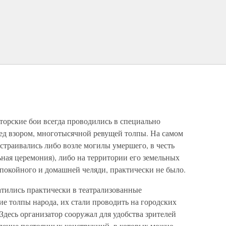
торские бои всегда проводились в специально
ред взором, многотысячной ревущей толпы. На самом
страивались либо возле могилы умершего, в честь
ьная церемония), либо на территории его земельных
 покойного и домашней челяди, практически не было.
атились практически в театрализованные
ие толпы народа, их стали проводить на городских
Здесь организатор сооружал для удобства зрителей
дение постоянных конструкций, в которых можно