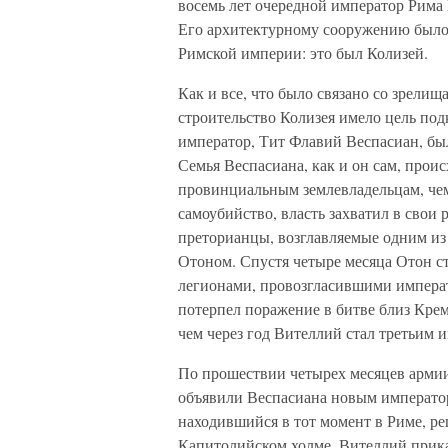
восемь лет очередной император Рима 
Его архитектурному сооружению было
Римской империи: это был Колизей.
Как и все, что было связано со зрели
строительство Колизея имело цель под
император, Тит Флавий Веспасиан, бы
Семья Веспасиана, как и он сам, прои
провинциальным землевладельцам, чем
самоубийство, власть захватил в свои 
преторианцы, возглавляемые одним из
Отоном. Спустя четыре месяца Отон с
легионами, провозгласившими императ
потерпел поражение в битве близ Кре
чем через год Вителлий стал третьим 
По прошествии четырех месяцев армии
объявили Веспасиана новым император
находившийся в тот момент в Риме, р
Капитолийском холме. Вителлий прик