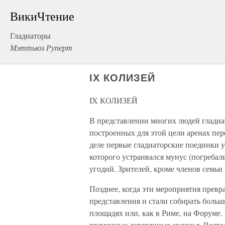
ВикиЧтение
Гладиаторы
Мэттьюз Руперт
IX КОЛИЗЕЙ
IX КОЛИЗЕЙ
В представлении многих людей гладиа
построенных для этой цели аренах пе
деле первые гладиаторские поединки у
которого устраивался мунус (погребал
угодий. Зрителей, кроме членов семьи
Позднее, когда эти мероприятия превр
представления и стали собирать больш
площадях или, как в Риме, на Форуме. 
временные деревянные сиденья. Возве