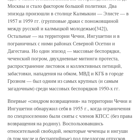
Москвы и стало фактором большой политики. Два
эпизода произошли в столице Калмыкии — Элисте — в
1957 и 1959 гг. (групповые драки с поножовщиной
между русской и калмыцкой молодежью[342]),
Остальные — на территории Чечни, Ингушетии и в
пограничных с ними районах Северной Осетии и
Дагестана. Но один эпизод — массовые беспорядки,
чеченский погром, двухдневные митинги протеста,
распространение листовок и коллективных петиций,
забастовки, нападения на обком, МВД и КГБ в городе
Грозном — был одним из самых крупных (и самым
загадочным) среди массовых беспорядков 1950-х гг.
Впервые «синдром возвращения» на территории Чечни и
Ингушетии обнаружил себя в 1955 г., когда ограничения
по спецпоселению были сняты с членов КПСС (без права
возвращения на родину). Воспользовавшись
относительной свободой, некоторые чеченцы и ингуши
(в том числе и беспартийные) под предлогом отпусков