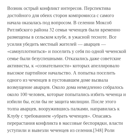
Возник острый конфликт интересов. Перспектива
достойного для обеих сторон компромисса с самого
начала оказалась под вопросом. В селении Моксоб
Ритлябского района 32 семьи чеченцев были временно
размещены в сельском клубе, в ужасной тесноте. Все
усилия убедить местный жителей — аварцев —
«самоуплотниться» и поселить у себя по одной чеченской
семье были безуспешными. Отказались даже советские
активисты, к «сознательности» которых апеллировало
высокое партийное начальство. А попытка поселить
одного из чеченцев в пустовавшем доме вызвала
возмущение аварцев. Около дома немедленно собралось
около 100 человек, которые попытались избить чеченца и
избили бы, если бы не защита милиции. После этого
толпа аварцев, вооружившись палками, направилась к
Клубу с требованием «убрать чеченцев». Опасаясь
перерастания конфликта в массовые беспорядки, власти
уступили и вывезли чеченцев из селения.[348] Роли