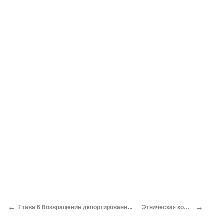
←
→
Глава 6 Возвращение депортированных народов Северного Кавказа. Волнения русского населения в Грозном в 1958 г
Этническая конкуренция и «стратегии выживания»