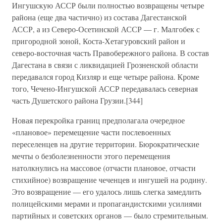
Ингушскую АССР были полностью возвращены четыре
района (еще два частично) из состава Дагестанской
АССР, а из Северо-Осетинской АССР — г. Малгобек с
пригородной зоной, Коста-Хетагуровский район и
северо-восточная часть Правобережного района. В состав
Дагестана в связи с ликвидацией Грозненской области
передавался город Кизляр и еще четыре района. Кроме
того, Чечено-Ингушской АССР передавалась северная
часть Душетского района Грузии.[344]
Новая перекройка границ предполагала очередное
«плановое» перемещение части послевоенных
переселенцев на другие территории. Бюрократические
мечты о безболезненности этого перемещения
натолкнулись на массовое (отчасти плановое, отчасти
стихийное) возвращение чеченцев и ингушей на родину.
Это возвращение — его удалось лишь слегка замедлить
полицейскими мерами и пропагандистскими усилиями
партийных и советских органов — было стремительным.