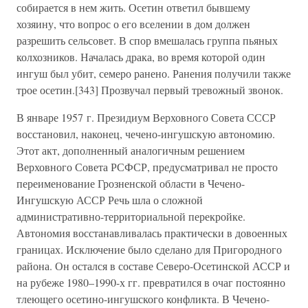
собирается в нем жить. Осетин ответил бывшему
хозяину, что вопрос о его вселении в дом должен
разрешить сельсовет. В спор вмешалась группа пьяных
колхозников. Началась драка, во время которой один
ингуш был убит, семеро ранено. Ранения получили также
трое осетин.[343] Прозвучал первый тревожный звонок.
В январе 1957 г. Президиум Верховного Совета СССР
восстановил, наконец, чечено-ингушскую автономию.
Этот акт, дополненный аналогичным решением
Верховного Совета РСФСР, предусматривал не просто
переименование Грозненской области в Чечено-
Ингушскую АССР Речь шла о сложной
административно-территориальной перекройке.
Автономия восстанавливалась практически в довоенных
границах. Исключение было сделано для Пригородного
района. Он остался в составе Северо-Осетинской АССР и
на рубеже 1980–1990-х гг. превратился в очаг постоянно
тлеющего осетино-ингушского конфликта. В Чечено-