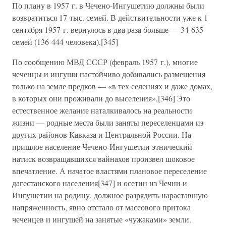
По плану в 1957 г. в Чечено-Ингушетию должны были
возвратиться 17 тыс. семей. В действительности уже к 1
сентября 1957 г. вернулось в два раза больше — 34 635
семей (136 444 человека).[345]
По сообщению МВД СССР (февраль 1957 г.), многие
чеченцы и ингуши настойчиво добивались размещения
только на земле предков — «в тех селениях и даже домах,
в которых они проживали до выселения».[346] Это
естественное желание наталкивалось на реальности
жизни — родные места были заняты переселенцами из
других районов Кавказа и Центральной России. На
пришлое население Чечено-Ингушетии этнический
натиск возвращавшихся вайнахов произвел шоковое
впечатление. А начатое властями плановое переселение
дагестанского населения[347] и осетин из Чечни и
Ингушетии на родину, должное разрядить нараставшую
напряженность, явно отстало от массового притока
чеченцев и ингушей на занятые «чужаками» земли.