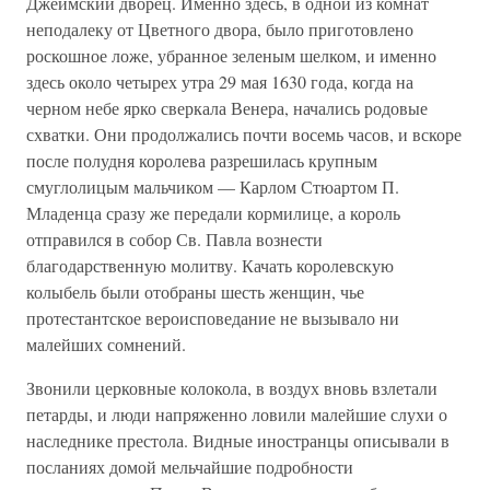
Джеймский дворец. Именно здесь, в одной из комнат
неподалеку от Цветного двора, было приготовлено
роскошное ложе, убранное зеленым шелком, и именно
здесь около четырех утра 29 мая 1630 года, когда на
черном небе ярко сверкала Венера, начались родовые
схватки. Они продолжались почти восемь часов, и вскоре
после полудня королева разрешилась крупным
смуглолицым мальчиком — Карлом Стюартом П.
Младенца сразу же передали кормилице, а король
отправился в собор Св. Павла вознести
благодарственную молитву. Качать королевскую
колыбель были отобраны шесть женщин, чье
протестантское вероисповедание не вызывало ни
малейших сомнений.
Звонили церковные колокола, в воздух вновь взлетали
петарды, и люди напряженно ловили малейшие слухи о
наследнике престола. Видные иностранцы описывали в
посланиях домой мельчайшие подробности