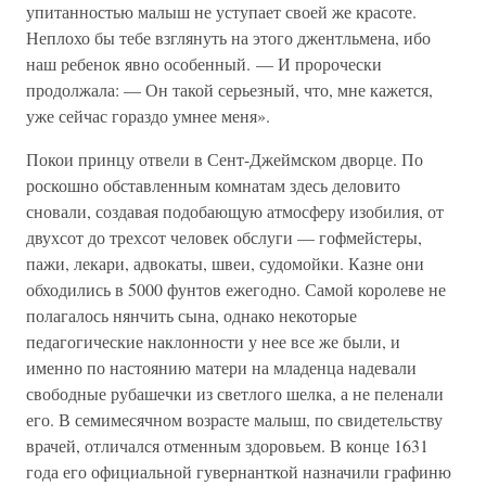
упитанностью малыш не уступает своей же красоте.
Неплохо бы тебе взглянуть на этого джентльмена, ибо
наш ребенок явно особенный. — И пророчески
продолжала: — Он такой серьезный, что, мне кажется,
уже сейчас гораздо умнее меня».
Покои принцу отвели в Сент-Джеймском дворце. По
роскошно обставленным комнатам здесь деловито
сновали, создавая подобающую атмосферу изобилия, от
двухсот до трехсот человек обслуги — гофмейстеры,
пажи, лекари, адвокаты, швеи, судомойки. Казне они
обходились в 5000 фунтов ежегодно. Самой королеве не
полагалось нянчить сына, однако некоторые
педагогические наклонности у нее все же были, и
именно по настоянию матери на младенца надевали
свободные рубашечки из светлого шелка, а не пеленали
его. В семимесячном возрасте малыш, по свидетельству
врачей, отличался отменным здоровьем. В конце 1631
года его официальной гувернанткой назначили графиню