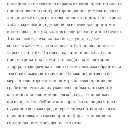
обязанности начальника охраны входило препятствовать
проникновению на территорию дворца нежелательных
лиц, а также следить, чтобы поблизости никто не строил
хибар, маленький, одетый во все шелковое принц мог
видеть ряды, в которых торговали рыбой и иной снедью.
Толпы людей, шум, запахи вездесущи, и даже
королевская семья, обитающая в Уайтхолле, не могла
укрыться от них. По идее, охранники должны были
присматривать за всеми, кто входит на территорию
дворца, и заворачивать одетых «не должным образом», а
тем более имеющих оружие. Однако несмотря на все
меры предосторожности, внутрь нередко проникали
грабители; если же их удавалось поймать, то местом
казни по приговору королевского суда становилась
виселица у Гольбейновских ворот. Болтающиеся тела
служили грозным предостережением потенциальным
нарушителям, а в глазах принца Карла становились
свидетельством могущества его отца.