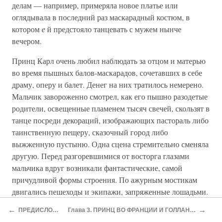
делам — например, примеряла новое платье или
оглядывала в последний раз маскарадный костюм, в
котором
е
й предстояло танцевать с мужем нынче
вечером.
Принц Карл очень любил наблюдать за отцом и матерью
во время пышных балов-маскарадов, сочетавших в себе
драму, оперу и балет. Денег на них тратилось немерено.
Мальчик завороженно смотрел, как его пышно разодетые
родители, освещенные пламенем тысяч свечей, скользят в
танце посреди декораций, изображающих пастораль либо
таинственную пещеру, сказочный город либо
выжженную пустыню. Одна сцена стремительно сменяла
другую. Перед разгоревшимися от восторга глазами
мальчика вдруг возникали фантастические, самой
причудливой формы строения. По ажурным мостикам
двигались пешеходы и экипажи, запряженные лошадьми.
За ними смутно угадывались контуры больших городов,
←
→
ПРЕДИСЛОВИЕ
Глава 3. ПРИНЦ ВО ФРАНЦИИ И ГОЛЛАНДИИ
«высоко в небе плыло облако, на котором расположились