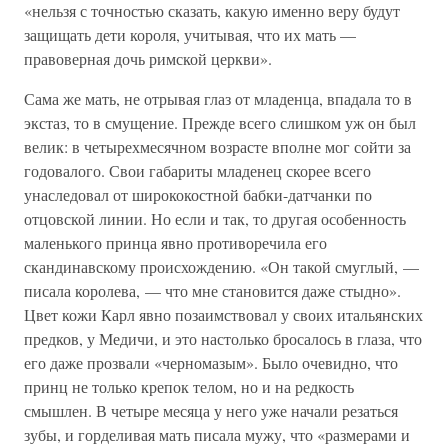
«нельзя с точностью сказать, какую именно веру будут
защищать дети короля, учитывая, что их мать —
правоверная дочь римской церкви».
Сама же мать, не отрывая глаз от младенца, впадала то в
экстаз, то в смущение. Прежде всего слишком уж он был
велик: в четырехмесячном возрасте вполне мог сойти за
годовалого. Свои габариты младенец скорее всего
унаследовал от ширококостной бабки-датчанки по
отцовской линии. Но если и так, то другая особенность
маленького принца явно противоречила его
скандинавскому происхождению. «Он такой смуглый, —
писала королева, — что мне становится даже стыдно».
Цвет кожи Карл явно позаимствовал у своих итальянских
предков, у Медичи, и это настолько бросалось в глаза, что
его даже прозвали «черномазым». Было очевидно, что
принц не только крепок телом, но и на редкость
смышлен. В четыре месяца у него уже начали резаться
зубы, и горделивая мать писала мужу, что «размерами и