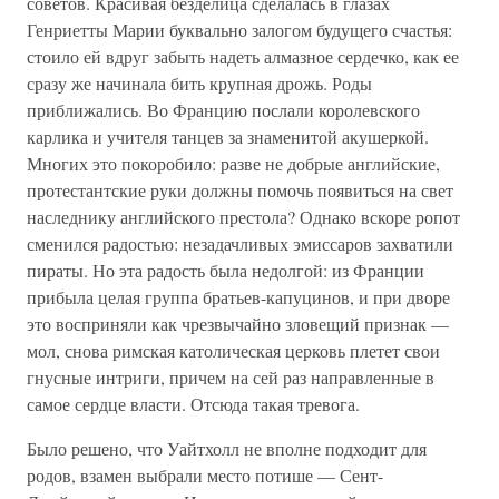
советов. Красивая безделица сделалась в глазах
Генриетты Марии буквально залогом будущего счастья:
стоило ей вдруг забыть надеть алмазное сердечко, как ее
сразу же начинала бить крупная дрожь. Роды
приближались. Во Францию послали королевского
карлика и учителя танцев за знаменитой акушеркой.
Многих это покоробило: разве не добрые английские,
протестантские руки должны помочь появиться на свет
наследнику английского престола? Однако вскоре ропот
сменился радостью: незадачливых эмиссаров захватили
пираты. Но эта радость была недолгой: из Франции
прибыла целая группа братьев-капуцинов, и при дворе
это восприняли как чрезвычайно зловещий признак —
мол, снова римская католическая церковь плетет свои
гнусные интриги, причем на сей раз направленные в
самое сердце власти. Отсюда такая тревога.
Было решено, что Уайтхолл не вполне подходит для
родов, взамен выбрали место потише — Сент-