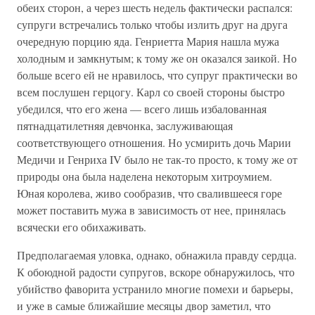
обеих сторон, а через шесть недель фактически распался:
супруги встречались только чтобы излить друг на друга
очередную порцию яда. Генриетта Мария нашла мужа
холодным и замкнутым; к тому же он оказался заикой. Но
больше всего ей не нравилось, что супруг практически во
всем послушен герцогу. Карл со своей стороны быстро
убедился, что его жена — всего лишь избалованная
пятнадцатилетняя девчонка, заслуживающая
соответствующего отношения. Но усмирить дочь Марии
Медичи и Генриха IV было не так-то просто, к тому же от
природы она была наделена некоторым хитроумием.
Юная королева, живо сообразив, что свалившееся горе
может поставить мужа в зависимость от нее, принялась
всячески его обихаживать.
Предполагаемая уловка, однако, обнажила правду сердца.
К обоюдной радости супругов, вскоре обнаружилось, что
убийство фаворита устранило многие помехи и барьеры,
и уже в самые ближайшие месяцы двор заметил, что