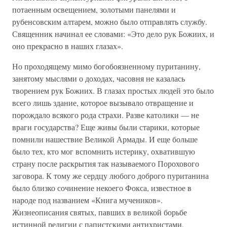
потаенным освещением, золотыми панелями и
рубенсовским алтарем, можно было отправлять службу.
Священник начинал ее словами: «Это дело рук Божиих, и
оно прекрасно в наших глазах».
Но проходящему мимо богобоязненному пуританину,
занятому мыслями о доходах, часовня не казалась
творением рук Божиих. В глазах простых людей это было
всего лишь здание, которое вызывало отвращение и
порождало всякого рода страхи. Разве католики — не
враги государства? Еще живы были старики, которые
помнили нашествие Великой Армады. И еще больше
было тех, кто мог вспомнить истерику, охватившую
страну после раскрытия так называемого Порохового
заговора. К тому же сердцу любого доброго пуританина
было близко сочинение некоего Фокса, известное в
народе под названием «Книга мучеников».
Жизнеописания святых, павших в великой борьбе
истинной религии с папистскими антихристами,