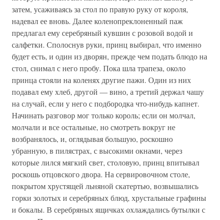
затем, усаживаясь за стол по правую руку от короля,
надевал ее вновь. Далее коленопреклоненный паж
предлагал ему серебряный кувшин с розовой водой и
салфетки. Сполоснув руки, принц выбирал, что именно
будет есть, и один из дворян, прежде чем подать блюдо на
стол, снимал с него пробу. Пока шла трапеза, около
принца стояли на коленях другие пажи. Один из них
подавал ему хлеб, другой — вино, а третий держал чашу
на случай, если у него с подбородка что-нибудь капнет.
Начинать разговор мог только король; если он молчал,
молчали и все остальные, но смотреть вокруг не
возбранялось, и, оглядывая большую, роскошно
убранную, в пилястрах, с высокими окнами, через
которые лился мягкий свет, столовую, принц впитывал
роскошь отцовского двора. На сервировочном столе,
покрытом хрустящей льняной скатертью, возвышались
горки золотых и серебряных блюд, хрустальные графины
и бокалы. В серебряных ящичках охлаждались бутылки с