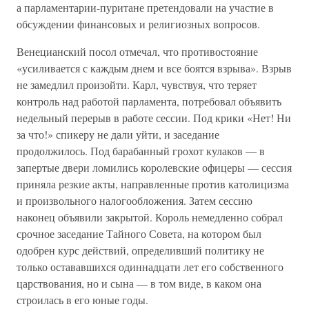
а парламентарии-пуритане претендовали на участие в
обсуждении финансовых и религиозных вопросов.
Венецианский посол отмечал, что противостояние
«усиливается с каждым днем и все боятся взрыва». Взрыв
не замедлил произойти. Карл, чувствуя, что теряет
контроль над работой парламента, потребовал объявить
недельный перерыв в работе сессии. Под крики «Нет! Ни
за что!» спикеру не дали уйти, и заседание
продолжилось. Под барабанный грохот кулаков — в
запертые двери ломились королевские офицеры — сессия
приняла резкие акты, направленные против католицизма
и произвольного налогообложения. Затем сессию
наконец объявили закрытой. Король немедленно собрал
срочное заседание Тайного Совета, на котором был
одобрен курс действий, определивший политику не
только остававшихся одиннадцати лет его собственного
царствования, но и сына — в том виде, в каком она
строилась в его юные годы.