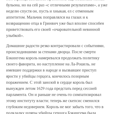
бульона, но на сей раз «с отличными результатами», а уже
неделю спустя он, пусть и хныкая, ел с отменным
аппетитом. Мальчик поправлялся на глазах и к
возвращению отца в Гринвич уже был вполне способен
приветствовать его своей «очаровательной невинной
улыбкой».
Домашние радости резко контрастировали с событиями,
происходившими за стенами дворца. После смерти
Бэкингема король намеревался продолжать политику
своего фаворита, но наступление на Ла-Рошель, не
имевшее поддержки в народе и вызвавшее приступ
ярости у убийцы герцога, кончилось позорным
поражением. С этой занозой в сердце король был
вынужден летом 1629 года предстать перед сессией
парламента. Он и раньше не очень-то симпатизировал
этому институту власти; теперь же скепсис сменился
глубоким недоверием. Король не мог забыть того, что в
подкладку шляпы убийцы герцога Бэкингема была