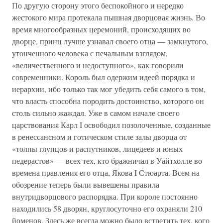
По другую сторону этого беспокойного и нередко
жестокого мира протекала пышная дворцовая жизнь. Во
время многообразных церемоний, происходящих во
дворце, принц лучше узнавал своего отца — замкнутого,
утонченного человека с печальным взглядом,
«величественного и недоступного», как говорили
современники. Король был одержим идеей порядка и
иерархии, ибо только так мог убедить себя самого в том,
что власть способна породить достоинство, которого он
столь сильно жаждал. Уже в самом начале своего
царствования Карл I освободил позолоченные, созданные
в ренессансном и готическом стиле залы дворца от
«толпы глупцов и распутников, лицедеев и юных
педерастов» — всех тех, кто бражничал в Уайтхолле во
времена правления его отца, Якова I Стюарта. Всем на
обозрение теперь были вывешены правила
внутридворцового распорядка. При короле постоянно
находились 58 дворян, круглосуточно его охраняли 210
йоменов. Здесь же всегда можно было встретить тех, кого