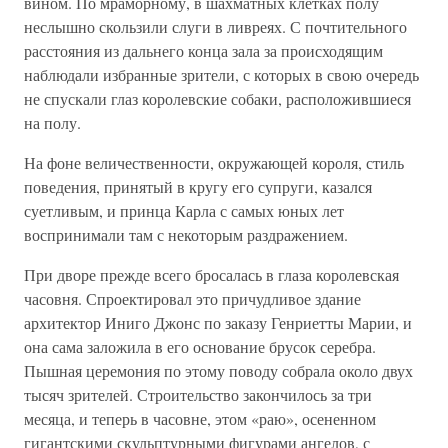
вином. По мраморному, в шахматных клетках полу
неслышно скользили слуги в ливреях. С почтительного
расстояния из дальнего конца зала за происходящим
наблюдали избранные зрители, с которых в свою очередь
не спускали глаз королевские собаки, расположившиеся
на полу.
На фоне величественности, окружающей короля, стиль
поведения, принятый в кругу его супруги, казался
суетливым, и принца Карла с самых юных лет
воспринимали там с некоторым раздражением.
При дворе прежде всего бросалась в глаза королевская
часовня. Спроектировал это причудливое здание
архитектор Иниго Джонс по заказу Генриетты Марии, и
она сама заложила в его основание брусок серебра.
Пышная церемония по этому поводу собрала около двух
тысяч зрителей. Строительство закончилось за три
месяца, и теперь в часовне, этом «раю», осененном
гигантскими скульптурными фигурами ангелов, с