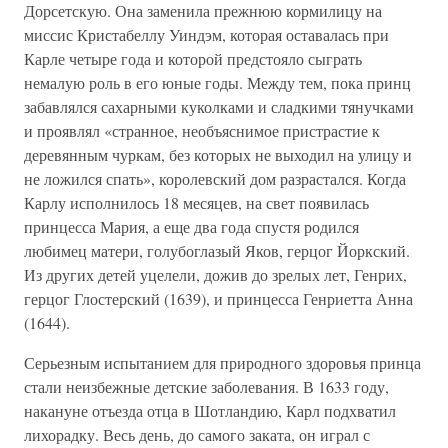
Дорсетскую. Она заменила прежнюю кормилицу на
миссис Кристабеллу Уиндэм, которая оставалась при
Карле четыре года и которой предстояло сыграть
немалую роль в его юные годы. Между тем, пока принц
забавлялся сахарными куколками и сладкими тянучками
и проявлял «странное, необъяснимое пристрастие к
деревянным чуркам, без которых не выходил на улицу и
не ложился спать», королевский дом разрастался. Когда
Карлу исполнилось 18 месяцев, на свет появилась
принцесса Мария, а еще два года спустя родился
любимец матери, голубоглазый Яков, герцог Йоркский.
Из других детей уцелели, дожив до зрелых лет, Генрих,
герцог Глостерский (1639), и принцесса Генриетта Анна
(1644).
Серьезным испытанием для природного здоровья принца
стали неизбежные детские заболевания. В 1633 году,
накануне отъезда отца в Шотландию, Карл подхватил
лихорадку. Весь день, до самого заката, он играл с