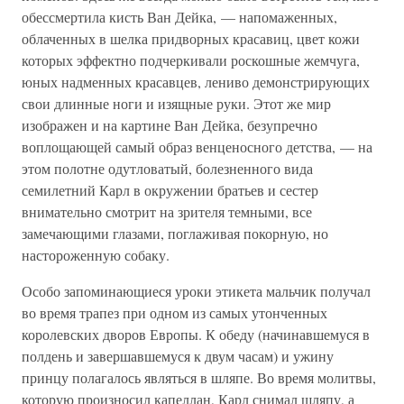
обессмертила кисть Ван Дейка, — напомаженных,
облаченных в шелка придворных красавиц, цвет кожи
которых эффектно подчеркивали роскошные жемчуга,
юных надменных красавцев, лениво демонстрирующих
свои длинные ноги и изящные руки. Этот же мир
изображен и на картине Ван Дейка, безупречно
воплощающей самый образ венценосного детства, — на
этом полотне одутловатый, болезненного вида
семилетний Карл в окружении братьев и сестер
внимательно смотрит на зрителя темными, все
замечающими глазами, поглаживая покорную, но
настороженную собаку.
Особо запоминающиеся уроки этикета мальчик получал
во время трапез при одном из самых утонченных
королевских дворов Европы. К обеду (начинавшемуся в
полдень и завершавшемуся к двум часам) и ужину
принцу полагалось являться в шляпе. Во время молитвы,
которую произносил капеллан, Карл снимал шляпу, а