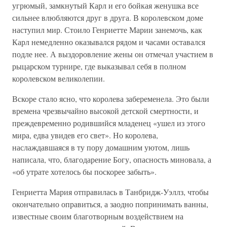
угрюмый, замкнутый Карл и его бойкая женушка все
сильнее влюбляются друг в друга. В королевском доме
наступил мир. Стоило Генриетте Марии занемочь, как
Карл немедленно оказывался рядом и часами оставался
подле нее. А выздоровление жены он отмечал участием в
рыцарском турнире, где выказывал себя в полном
королевском великолепии.
Вскоре стало ясно, что королева забеременела. Это были
времена чрезвычайно высокой детской смертности, и
преждевременно родившийся младенец «ушел из этого
мира, едва увидев его свет». Но королева,
наслаждавшаяся в ту пору домашним уютом, лишь
написала, что, благодарение Богу, опасность миновала, а
«об утрате хотелось бы поскорее забыть».
Генриетта Мария отправилась в Танбридж-Уэллз, чтобы
окончательно оправиться, а заодно попринимать ванны,
известные своим благотворным воздействием на