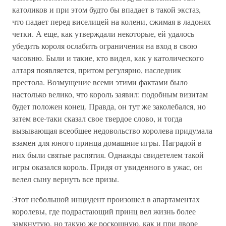
католиков и при этом будто бы впадает в такой экстаз,
что падает перед виселицей на колени, сжимая в ладонях
четки. А еще, как утверждали некоторые, ей удалось
убедить короля ослабить ограничения на вход в свою
часовню. Были и такие, кто видел, как у католического
алтаря появляется, притом регулярно, наследник
престола. Возмущение всеми этими фактами было
настолько велико, что король заявил: подобным визитам
будет положен конец. Правда, он тут же заколебался, но
затем все-таки сказал свое твердое слово, и тогда
вызывающая всеобщее недовольство королева придумала
взамен для юного принца домашние игры. Наградой в
них были святые распятия. Однажды свидетелем такой
игры оказался король. Придя от увиденного в ужас, он
велел сыну вернуть все призы.
Этот небольшой инцидент произошел в апартаментах
королевы, где подрастающий принц вел жизнь более
замкнутую, но такую же роскошную, как и при дворе