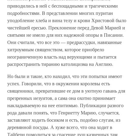
приводились в ней с беспощадными и трагическими
подробностями. В представлении многих пуритан
уподобление хлеба и вина телу и крови Христовой было
чистейшей ересью. Преклонение перед Девой Марией и
святыми не имело для них надежной опоры в Писании.
Они считали, что все это — предрассудки, навязанные
хитроумным священством, которое приобрело
неограниченную власть над верующими и пытается
распространить тиранию католицизма на Англию.
Но были и такие, кто находил, что эти попытки имеют
успех. Говорили, что в окружении королевы есть
священники, превратившие ее дом в уютную гавань для
презренных иезуитов, а сама она охотно принимает
накладываемую на нее епитимью. Публикации разного
рода давали понять, что Генриетту Марию, случается,
заставляют ходить босиком и есть, подобно слугам, из
деревянной посуды. А хуже всего, что она ходит в
Тайберн помолиться за спасение душ казненных там