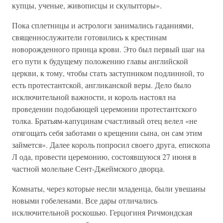
купцы, ученые, живописцы и скульпторы».
Пока сплетницы и астрологи занимались гаданиями,
священнослужители готовились к крестинам
новорожденного принца крови. Это был первый шаг на
его пути к будущему положению главы английской
церкви, к тому, чтобы стать заступником подлинной, то
есть протестантской, англиканской веры. Дело было
исключительной важности, и король настоял на
проведении подобающей церемонии протестантского
толка. Братьям-капуцинам счастливый отец велел «не
отягощать себя заботами о крещении сына, он сам этим
займется». Далее король попросил своего друга, епископа
Л ода, провести церемонию, состоявшуюся 27 июня в
частной молельне Сент-Джеймского дворца.
Комнаты, через которые несли младенца, были увешаны
новыми гобеленами. Все дары отличались
исключительной роскошью. Герцогиня Ричмондская