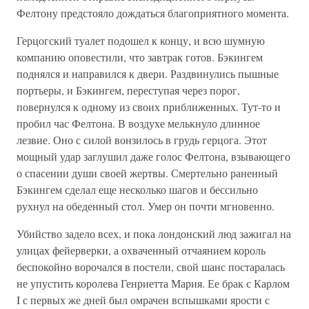
Фелтону предстояло дождаться благоприятного момента.
Герцогский туалет подошел к концу, и всю шумную
компанию оповестили, что завтрак готов. Бэкингем
поднялся и направился к двери. Раздвинулись пышные
портьеры, и Бэкингем, переступая через порог,
повернулся к одному из своих приближенных. Тут-то и
пробил час Фелтона. В воздухе мелькнуло длинное
лезвие. Оно с силой вонзилось в грудь герцога. Этот
мощный удар заглушил даже голос Фелтона, взывающего
о спасении души своей жертвы. Смертельно раненный
Бэкингем сделал еще несколько шагов и бессильно
рухнул на обеденный стол. Умер он почти мгновенно.
Убийство задело всех, и пока лондонский люд зажигал на
улицах фейерверки, а охваченный отчаянием король
беспокойно ворочался в постели, свой шанс постаралась
не упустить королева Генриетта Мария. Ее брак с Карлом
I с первых же дней был омрачен вспышками ярости с