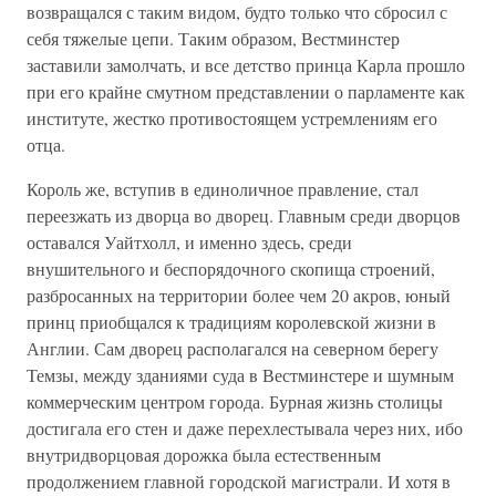
возвращался с таким видом, будто только что сбросил с
себя тяжелые цепи. Таким образом, Вестминстер
заставили замолчать, и все детство принца Карла прошло
при его крайне смутном представлении о парламенте как
институте, жестко противостоящем устремлениям его
отца.
Король же, вступив в единоличное правление, стал
переезжать из дворца во дворец. Главным среди дворцов
оставался Уайтхолл, и именно здесь, среди
внушительного и беспорядочного скопища строений,
разбросанных на территории более чем 20 акров, юный
принц приобщался к традициям королевской жизни в
Англии. Сам дворец располагался на северном берегу
Темзы, между зданиями суда в Вестминстере и шумным
коммерческим центром города. Бурная жизнь столицы
достигала его стен и даже перехлестывала через них, ибо
внутридворцовая дорожка была естественным
продолжением главной городской магистрали. И хотя в