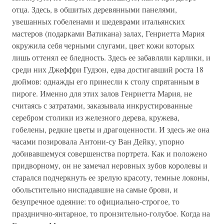
отца. Здесь, в обшитых деревянными панелями,
увешанных гобеленами и шедеврами итальянских
мастеров (подарками Ватикана) залах, Генриетта Мария
окружила себя черными слугами, цвет кожи которых
лишь оттенял ее бледность. Здесь ее забавляли карлики, и
среди них Джеффри Гудзон, едва достигавший роста 18
дюймов: однажды его принесли к столу спрятанным в
пироге. Именно для этих залов Генриетта Мария, не
считаясь с затратами, заказывала инкрустированные
серебром столики из железного дерева, кружева,
гобелены, редкие цветы и драгоценности. И здесь же она
часами позировала Антони-су Ван Дейку, упорно
добивавшемуся совершенства портрета. Как и положено
придворному, он не замечал неровных зубов королевы и
старался подчеркнуть ее зрелую красоту, темные локоны,
обольстительно ниспадавшие на самые брови, и
безупречное одеяние: то официально-строгое, то
празднично-янтарное, то пронзительно-голубое. Когда на