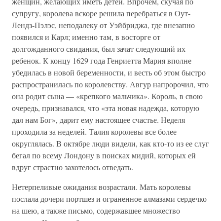
женщин, желающих иметь детей. Впрочем, скучая по
супругу, королева вскоре решила перебраться в Оут-
Лендз-Пэлэс, неподалеку от Уэйбриджа, где внезапно
появился и Карл; именно там, в восторге от
долгожданного свидания, был зачат следующий их
ребенок. К концу 1629 года Генриетта Мария вполне
убедилась в новой беременности, и весть об этом быстро
распространилась по королевству. Авгур напророчил, что
она родит сына — «крепкого мальчика». Король, в свою
очередь, признавался, что «эта новая надежда, которую
дал нам Бог», дарит ему настоящее счастье. Неделя
проходила за неделей. Талия королевы все более
округлялась. В октябре люди видели, как кто-то из ее слуг
бегал по всему Лондону в поисках мидий, которых ей
вдруг страстно захотелось отведать.
Нетерпеливые ожидания возрастали. Мать королевы
послала дочери портшез и ограненное алмазами сердечко
на шею, а также письмо, содержавшее множество