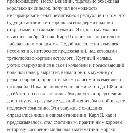
происходящего. Посол Венеции, тщательно обхаживая
королевских сиделок, получил возможность
информировать сенат безмятежной республики о том, что
будущий английский король «всегда держит ладони
открытыми, не сжимает кулаки». Это, как ему удалось
выяснить, добрый знак: Карл II станет «исключительно
либеральным монархом». Подобные сплетни кумушек,
несомненно, интереснее предсказаний, над которыми
трудолюбиво корпели астрологи. Крупный малыш,
уютно свернувшийся в своей колыбели и посасывающий
большой палец, вырастет, вещали они, в мужчину с
редкой бородой, пронзительным голосом и «семенящей
походкой». Пока не вполне ясно, доживет он до 108 или
до 66 лет, но его «счастливая будущность и преуспеяние,
достигнутое в результате удачной женитьбы и войны», не
подлежат сомнению. Эти радужные ожидания
оправдались лишь в одном отношении. Карл II, как и
предсказывалось, стал сметливым, практичным королем,
которому «особенно милы были математики, моряки,