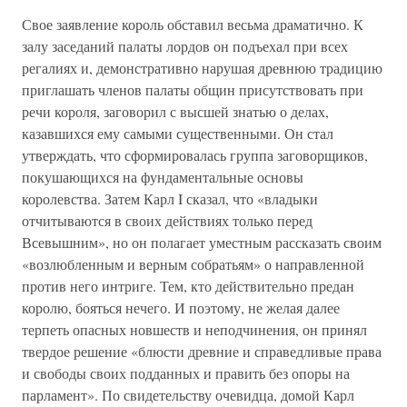
Свое заявление король обставил весьма драматично. К
залу заседаний палаты лордов он подъехал при всех
регалиях и, демонстративно нарушая древнюю традицию
приглашать членов палаты общин присутствовать при
речи короля, заговорил с высшей знатью о делах,
казавшихся ему самыми существенными. Он стал
утверждать, что сформировалась группа заговорщиков,
покушающихся на фундаментальные основы
королевства. Затем Карл I сказал, что «владыки
отчитываются в своих действиях только перед
Всевышним», но он полагает уместным рассказать своим
«возлюбленным и верным собратьям» о направленной
против него интриге. Тем, кто действительно предан
королю, бояться нечего. И поэтому, не желая далее
терпеть опасных новшеств и неподчинения, он принял
твердое решение «блюсти древние и справедливые права
и свободы своих подданных и править без опоры на
парламент». По свидетельству очевидца, домой Карл