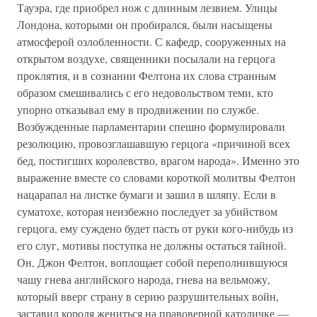
Тауэра, где приобрел нож с длинным лезвием. Улицы
Лондона, которыми он пробирался, были насыщены
атмосферой озлобленности. С кафедр, сооруженных на
открытом воздухе, священники посылали на герцога
проклятия, и в сознании Фелтона их слова странным
образом смешивались с его недовольством теми, кто
упорно отказывал ему в продвижении по службе.
Возбужденные парламентарии спешно формулировали
резолюцию, провозглашавшую герцога «причиной всех
бед, постигших королевство, врагом народа». Именно это
выражение вместе со словами короткой молитвы Фелтон
нацарапал на листке бумаги и зашил в шляпу. Если в
суматохе, которая неизбежно последует за убийством
герцога, ему суждено будет пасть от руки кого-нибудь из
его слуг, мотивы поступка не должны остаться тайной.
Он, Джон Фелтон, воплощает собой переполнившуюся
чашу гнева английского народа, гнева на вельможу,
который вверг страну в серию разрушительных войн,
заставил короля жениться на правоверной католичке —