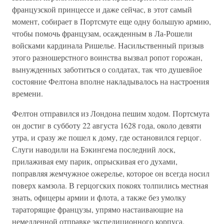
французской принцессе и даже сейчас, в этот самый
момент, собирает в Портсмуте еще одну большую армию,
чтобы помочь французам, осажденным в Ла-Рошели
войсками кардинала Ришелье. Насильственный призыв
этого разношерстного воинства вызвал ропот горожан,
вынужденных заботиться о солдатах, так что душевйое
состояние Фелтона вполне накладывалось на настроения
времени.
Фелтон отправился из Лондона пешим ходом. Портсмута
он достиг в субботу 22 августа 1628 года, около девяти
утра, и сразу же пошел к дому, где остановился герцог.
Слуги наводили на Бэкингема последний лоск,
прилаживая ему парик, опрыскивая его духами,
поправляя жемчужное ожерелье, которое он всегда носил
поверх камзола. В герцогских покоях толпились местная
знать, офицеры армии и флота, а также без умолку
тараторящие французы, упрямо настаивающие на
немедленной отправке экспедиционного корпуса.