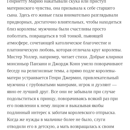
Генриетту Марию накатывали скука или приступ
материнского чувства, она призывала к себе старшего
сына. Здесь его живые глаза внимательно разглядывали
придворных, достаточно влиятельных, чтобы находиться
близ королевы: мужчины были счастливы просто
поболтать, повращаться в той тонкой, пьянящей
атмосфере, сочетающей католическое благочестие и
платоническую любовь, которая отличала круг королевы.
Мистер Уоллер, например, читает стихи. Добрые клирики
монсиньор Панзани и Джордж Конн умело поворачивают
беседу на религиозные темы, а прямо подле королевы-
матери устраивается Генри Джермин, привлекательный
мужчина с грубоватыми манерами, игрок и дуэлянт —
явно ее лучший друг. Все они не забывали при случае
подольститься к принцу, поворачиваясь всякий раз при
его появлении к нему лицом и выказывая якобы
подлинный интерес к заботам королевского отпрыска.
Когда же нужды в мальчике более не было, слуги
отводили его в детскую, а мать возвращалась к своим