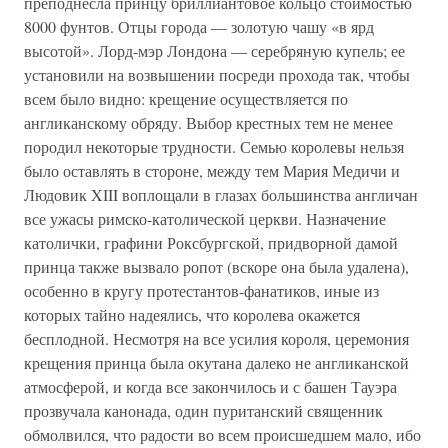
преподнесла принцу бриллиантовое кольцо стоимостью
8000 фунтов. Отцы города — золотую чашу «в ярд
высотой». Лорд-мэр Лондона — серебряную купель; ее
установили на возвышении посреди прохода так, чтобы
всем было видно: крещение осуществляется по
англиканскому обряду. Выбор крестных тем не менее
породил некоторые трудности. Семью королевы нельзя
было оставлять в стороне, между тем Мария Медичи и
Людовик XIII воплощали в глазах большинства англичан
все ужасы римско-католической церкви. Назначение
католички, графини Роксбургской, придворной дамой
принца также вызвало ропот (вскоре она была удалена),
особенно в кругу протестантов-фанатиков, иные из
которых тайно надеялись, что королева окажется
бесплодной. Несмотря на все усилия короля, церемония
крещения принца была окутана далеко не англиканской
атмосферой, и когда все закончилось и с башен Тауэра
прозвучала канонада, один пуританский священник
обмолвился, что радости во всем происшедшем мало, ибо