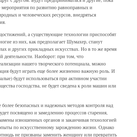
е мероприятия по развитию равноправных и
родных и человеческих ресурсов, внедряться
ия.
 достижений, а существующие технологии приспособят
огие из них, как предполагает Шумахер, станут
ах и других прикладных искусствах. Но в то же время
й деятельности. Наоборот: при том, что
реализации нашего творческого потенциала, можно
ация будут играть еще более жизненно важную роль. И
малые) будут использоваться при активном участии
бщества господства, не будет сведена к роли машин или
е более безопасных и надежных методов контроля над
удет посвящено и замедлению процессов старения,
замены изношенных органов и заканчивая технологией
 опыты по искусственному зарождению жизни. Однако
отнюдь не призваны заменить женщину или превратить