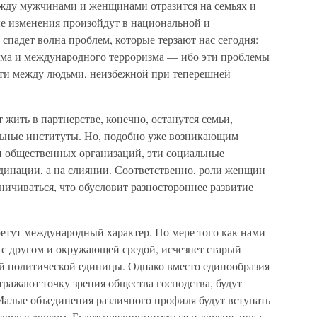
жду мужчинами и женщинами отразится на семьях и
е изменения произойдут в национальной и
падет волна проблем, которые терзают нас сегодня:
изма и международного терроризма — ибо эти проблемы
сти между людьми, неизбежной при теперешней
жить в партнерстве, конечно, останутся семьи,
льные институты. Но, подобно уже возникающим
и общественных организаций, эти социальные
динации, а на слиянии. Соответственно, роли женщин
аничиваться, что обусловит разностороннее развитие
тут международный характер. По мере того как нами
г с другом и окружающей средой, исчезнет старый
ой политической единицы. Однако вместо единообразия
тражают точку зрения общества господства, будут
Малые объединения различного профиля будут вступать
друг с другом. Будут предприниматься и другие, пока