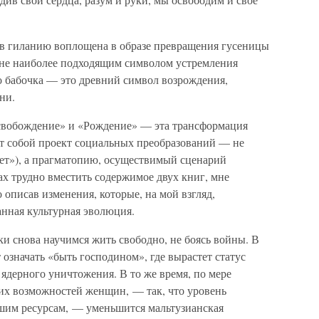
в гиланию воплощена в образе превращения гусеницы
мне наиболее подходящим символом устремления
о бабочка — это древний символ возрождения,
ни.
вобождение» и «Рождение» — эта трансформация
ют собой проект социальных преобразований — не
нет»), а прагматопию, осуществимый сценарий
ах трудно вместить содержимое двух книг, мне
о описав изменения, которые, на мой взгляд,
анная культурная эволюция.
и снова научимся жить свободно, не боясь войны. В
 означать «быть господином», где вырастет статус
ядерного уничтожения. В то же время, по мере
их возможностей женщин, — так, что уровень
ашим ресурсам, — уменьшится мальтузианская