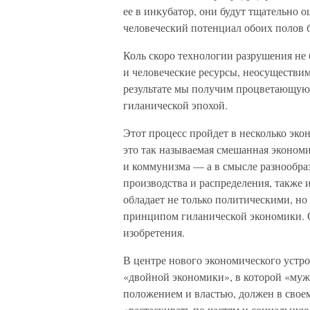
ее в инкубатор, они будут тщательно 
человеческий потенциал обоих полов 
Коль скоро технологии разрушения не
и человеческие ресурсы, неосуществи
результате мы получим процветающую
гиланической эпохой.
Этот процесс пройдет в несколько эк
это так называемая смешанная эконом
и коммунизма — а в смысле разнообра
производства и распределения, также и
обладает не только политическими, н
принципом гиланической экономики. О
изобретения.
В центре нового экономического устр
«двойной экономики», в которой «муж
положением и властью, должен в свое
«растаскивать по частям и социальную