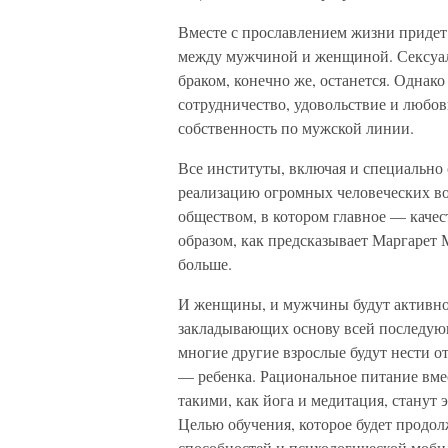
Вместе с прославлением жизни придет
между мужчиной и женщиной. Сексуальн
браком, конечно же, останется. Однак
сотрудничество, удовольствие и любов
собственность по мужской линии.
Все институты, включая и специально 
реализацию огромных человеческих во
обществом, в котором главное — качес
образом, как предсказывает Маргарет М
больше.
И женщины, и мужчины будут активно 
закладывающих основу всей последующ
многие другие взрослые будут нести о
— ребенка. Рациональное питание вм
такими, как йога и медитация, станут
Целью обучения, которое будет продол
способностей и психологической моби