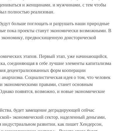
оцениваться и женщинами, и мужчинами, с тем чтобы
был полностью реализован.
 будут больше поглощать и разрушать наши природные
мые пока проекты станут экономически возможными. В
 экономику, предвосхищенную доисторической
ономических этапов. Первый этап, уже начинающийся,
ика, соединяющая в себе лучшие элементы капитализма
зия децентрализованных форм кооперации
 анархизма. Социалистическая идея о том, что человек
о и экономическими правами, станет основным
днако появятся, возможно, и новые экономические
ойства, будет замещение деградирующей сейчас
ской» экономический сектор, наделенный деньгами,
м индустриальном развитии, как пишет Хендерсон,
 и экономическую системы». Вместо этого будет