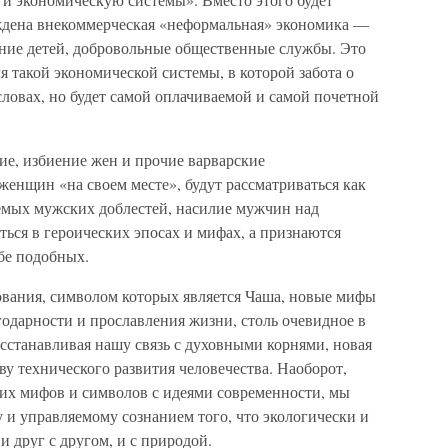
ждена внекоммерческая «неформальная» экономика —
ание детей, добровольные общественные службы. Это
я такой экономической системы, в которой забота о
словах, но будет самой оплачиваемой и самой почетной
лие, избиение жен и прочие варварские
енщин «на своем месте», будут рассматриваться как
емых мужских доблестей, насилие мужчин над
ься в героических эпосах и мифах, а признаются
бе подобных.
ования, символом которых является Чаша, новые мифы
агодарности и прославления жизни, столь очевидное в
сстанавливая нашу связь с духовными корнями, новая
тву технического развития человечества. Наоборот,
ких мифов и символов с идеями современности, мы
 и управляемому сознанием того, что экологически и
и друг с другом, и с природой.