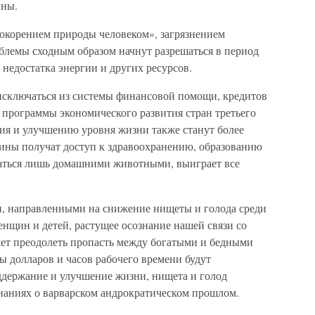
йны.
покорением природы человеком», загрязнением
лемы сходным образом начнут разрешаться в период
недостатка энергии и других ресурсов.
исключаться из системы финансовой помощи, кредитов
программы экономического развития стран третьего
я и улучшению уровня жизни также станут более
ины получат доступ к здравоохранению, образованию
таться лишь домашними животными, выиграет все
и, направленными на снижение нищеты и голода среди
нщин и детей, растущее осознание нашей связи со
ет преодолеть пропасть между богатыми и бедными
ы долларов и часов рабочего времени будут
оддержание и улучшение жизни, нищета и голод
наниях о варварском андрократическом прошлом.