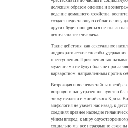
должным образом оценена и вознагра
ведение домашнего хозяйства, воспит
создаст недостающую сейчас основу дл
других будет поощряться не только на 
деятельностью человека.
Такие действия, как сексуальное наси
андрократические способы удержания ж
преступления. Проявления так называ
мужчинами не будут больше прославлят
варварством, направленным против се
Возрождая и воспевая тайны преобраз
возродят в нас утраченное чувство бл
эпоху неолита и минойского Крита. Во
мифология не уведет нас назад, к детс
соединяя древнее наследие гиланичес
уйдем вперед, к миру одухотворенному
социально мы все неразрывно связаны 