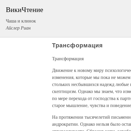
ВикиЧтение
Чаша и клинок
Айслер Риан
Трансформация
Трансформация
Движение к новому миру психологичес
изменения, которые мы пока не можем 
стольких несбывшихся надежд любые 
скептицизм. Однако мы знаем, что изм
по мере перехода от господства к пар
старое мышление, чувства и поведение
На протяжении тысячелетий письменно
андрократии. Однако нельзя было оста
справедливости. Сбросив цепи, освобо