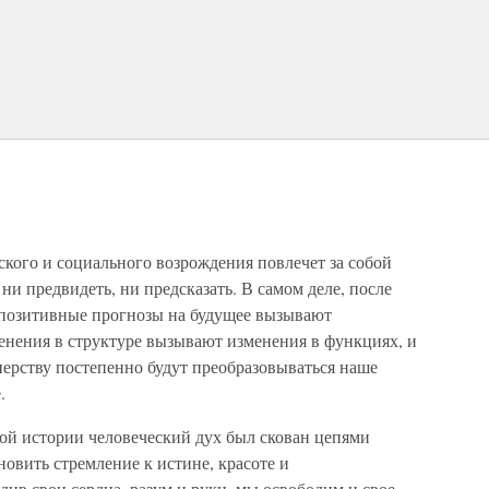
кого и социального возрождения повлечет за собой
ни предвидеть, ни предсказать. В самом деле, после
позитивные прогнозы на будущее вызывают
енения в структуре вызывают изменения в функциях, и
тнерству постепенно будут преобразовываться наше
.
й истории человеческий дух был скован цепями
новить стремление к истине, красоте и
див свои сердца, разум и руки, мы освободим и свое