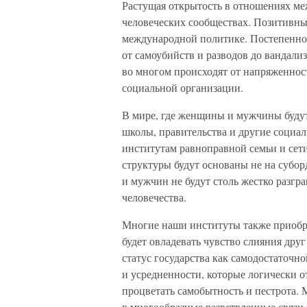
Растущая открытость в отношениях ме
человеческих сообществах. Позитивны
международной политике. Постепенно с
от самоубийств и разводов до вандал
во многом происходят от напряженно
социальной организации.
В мире, где женщины и мужчины будут 
школы, правительства и другие социа
институтам равноправной семьи и сет
структуры будут основаны не на субор
и мужчин не будут столь жестко разгр
человечества.
Многие наши институты также приобре
будет овладевать чувство слияния дру
статус государства как самодостаточн
и усредненности, которые логически о
процветать самобытность и пестрота. 
в многообразные разветвленные связи 