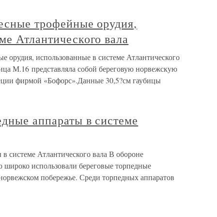
ресные трофейные орудия,
ме Атлантического вала
ые орудия, использованные в системе Атлантического
бица М.16 представляла собой береговую норвежскую
еции фирмой «Бофорс».Данные 30,5?см гаубицы
едные аппараты в системе
 в системе Атлантического вала В обороне
о широко использовали береговые торпедные
 норвежском побережье. Среди торпедных аппаратов