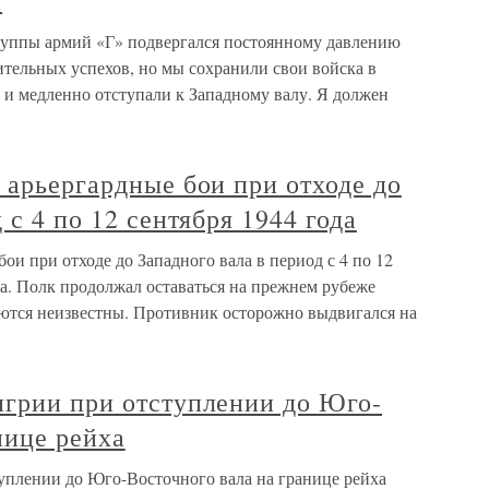
а
руппы армий «Г» подвергался постоянному давлению
ительных успехов, но мы сохранили свои войска в
 и медленно отступали к Западному валу. Я должен
 арьергардные бои при отходе до
 с 4 по 12 сентября 1944 года
ои при отходе до Западного вала в период с 4 по 12
ода. Полк продолжал оставаться на прежнем рубеже
аются неизвестны. Противник осторожно выдвигался на
нгрии при отступлении до Юго-
нице рейха
уплении до Юго-Восточного вала на границе рейха