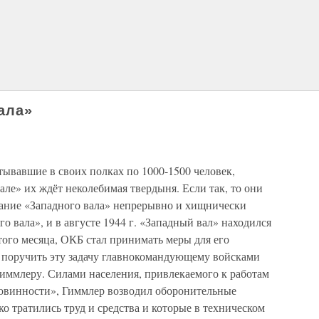
ала»
ывавшие в своих полках по 1000-1500 человек,
але» их ждёт неколебимая твердыня. Если так, то они
ание «Западного вала» непрерывно и хищнически
о вала», и в августе 1944 г. «Западный вал» находился
того месяца, ОКБ стал принимать меры для его
ы поручить эту задачу главнокомандующему войсками
Гиммлеру. Силами населения, привлекаемого к работам
повинности», Гиммлер возводил оборонительные
о тратились труд и средства и которые в техническом