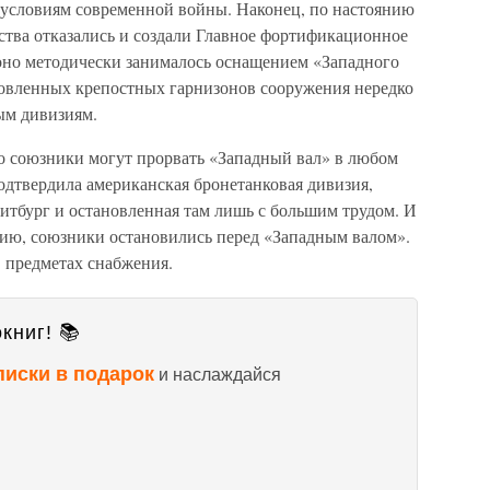
 условиям современной войны. Наконец, по настоянию
ства отказались и создали Главное фортификационное
оно методически занималось оснащением «Западного
отовленных крепостных гарнизонов сооружения нередко
ым дивизиям.
о союзники могут прорвать «Западный вал» в любом
дтвердила американская бронетанковая дивизия,
 Битбург и остановленная там лишь с большим трудом. И
ию, союзники остановились перед «Западным валом».
 предметах снабжения.
книг! 📚
писки в подарок
и наслаждайся