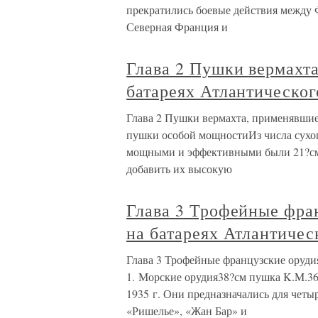
прекратились боевые действия между 
Северная Франция и
Глава 2 Пушки вермахт
батареях Атлантическог
Глава 2 Пушки вермахта, применявшиес
пушки особой мощностиИз числа сухоп
мощными и эффективными были 21?см
добавить их высокую
Глава 3 Трофейные фра
на батареях Атлантичес
Глава 3 Трофейные французские орудия
1. Морские орудия38?см пушка K.M.36
1935 г. Они предназначались для чет
«Ришелье», «Жан Бар» и