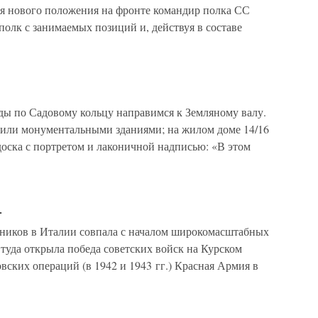
ся нового положения на фронте командир полка СС
олк с занимаемых позиций и, действуя в составе
ды по Садовому кольцу направимся к Земляному валу.
роили монументальными зданиями; на жилом доме 14/16
доска с портретом и лаконичной надписью: «В этом
»
зников в Италии совпала с началом широкомасштабных
туда открыла победа советских войск на Курском
вских операций (в 1942 и 1943 гг.) Красная Армия в