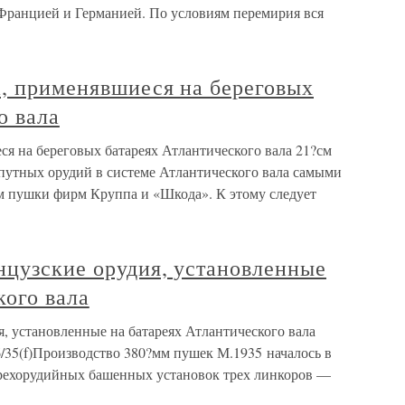
Францией и Германией. По условиям перемирия вся
а, применявшиеся на береговых
о вала
я на береговых батареях Атлантического вала 21?см
утных орудий в системе Атлантического вала самыми
 пушки фирм Круппа и «Шкода». К этому следует
нцузские орудия, установленные
кого вала
, установленные на батареях Атлантического вала
/35(f)Производство 380?мм пушек М.1935 началось в
ырехорудийных башенных установок трех линкоров —