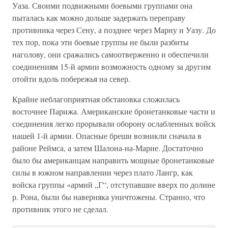
Уаза. Своими подвижными боевыми группами она
пыталась как можно дольше задержать переправу
противника через Сену, а позднее через Марну и Уазу. До
тех пор, пока эти боевые группы не были разбиты
наголову, они сражались самоотверженно и обеспечили
соединениям 15-й армии возможность одному за другим
отойти вдоль побережья на север.
Крайне неблагоприятная обстановка сложилась
восточнее Парижа. Американские бронетанковые части и
соединения легко прорывали оборону ослабленных войск
нашей 1-й армии. Опасные бреши возникли сначала в
районе Реймса, а затем Шалона-на-Марне. Достаточно
было бы американцам направить мощные бронетанковые
силы в южном направлении через плато Лангр, как
войска группы «армий „Г“, отступавшие вверх по долине
р. Рона, были бы наверняка уничтожены. Странно, что
противник этого не сделал.