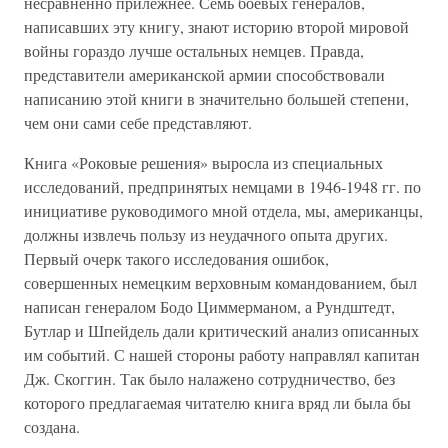
несравненно прилежнее. Семь боевых генералов,
написавших эту книгу, знают историю второй мировой
войны гораздо лучше остальных немцев. Правда,
представители американской армии способствовали
написанию этой книги в значительно большей степени,
чем они сами себе представляют.
Книга «Роковые решения» выросла из специальных
исследований, предпринятых немцами в 1946-1948 гг. по
инициативе руководимого мной отдела, мы, американцы,
должны извлечь пользу из неудачного опыта других.
Первый очерк такого исследования ошибок,
совершенных немецким верховным командованием, был
написан генералом Бодо Циммерманом, а Рундштедт,
Бутлар и Шпейдель дали критический анализ описанных
им событий. С нашей стороны работу направлял капитан
Дж. Скоггин. Так было налажено сотрудничество, без
которого предлагаемая читателю книга вряд ли была бы
создана.