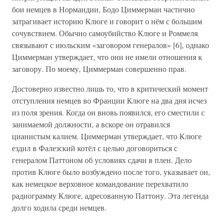
бои немцев в Нормандии, Бодо Циммерман частично
затрагивает историю Клюге и говорит о нём с большим
сочувствием. Обычно самоубийство Клюге и Роммеля
связывают с июльским «заговором генералов» [6], однако
Циммерман утверждает, что они не имели отношения к
заговору. По моему, Циммерман совершенно прав.
Достоверно известно лишь то, что в критический момент
отступления немцев во Франции Клюге на два дня исчез
из поля зрения. Когда он вновь появился, его сместили с
занимаемой должности, а вскоре он отравился
цианистым калием. Циммерман утверждает, что Клюге
ездил в Фалезский котёл с целью договориться с
генералом Паттоном об условиях сдачи в плен. Дело
против Клюге было возбуждено после того, указывает он,
как немецкое верховное командование перехватило
радиограмму Клюге, адресованную Паттону. Эта легенда
долго ходила среди немцев.