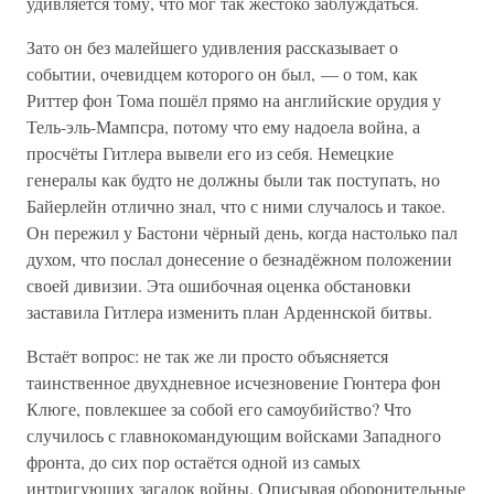
удивляется тому, что мог так жестоко заблуждаться.
Зато он без малейшего удивления рассказывает о
событии, очевидцем которого он был, — о том, как
Риттер фон Тома пошёл прямо на английские орудия у
Тель-эль-Мампсра, потому что ему надоела война, а
просчёты Гитлера вывели его из себя. Немецкие
генералы как будто не должны были так поступать, но
Байерлейн отлично знал, что с ними случалось и такое.
Он пережил у Бастони чёрный день, когда настолько пал
духом, что послал донесение о безнадёжном положении
своей дивизии. Эта ошибочная оценка обстановки
заставила Гитлера изменить план Арденнской битвы.
Встаёт вопрос: не так же ли просто объясняется
таинственное двухдневное исчезновение Гюнтера фон
Клюге, повлекшее за собой его самоубийство? Что
случилось с главнокомандующим войсками Западного
фронта, до сих пор остаётся одной из самых
интригующих загадок войны. Описывая оборонительные