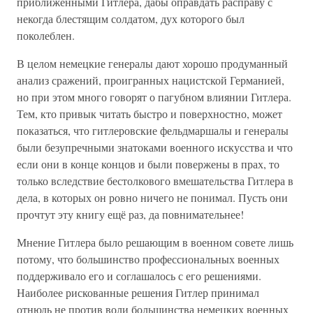
приближёнными Гитлера, дабы оправдать расправу с
некогда блестящим солдатом, дух которого был
поколеблен.
В целом немецкие генералы дают хорошо продуманный
анализ сражений, проигранных нацистской Германией,
но при этом много говорят о пагубном влиянии Гитлера.
Тем, кто привык читать быстро и поверхностно, может
показаться, что гитлеровские фельдмаршалы и генералы
были безупречными знатоками военного искусства и что
если они в конце концов и были повержены в прах, то
только вследствие бестолкового вмешательства Гитлера в
дела, в которых он ровно ничего не понимал. Пусть они
прочтут эту книгу ещё раз, да повнимательнее!
Мнение Гитлера было решающим в военном совете лишь
потому, что большинство профессиональных военных
поддерживало его и соглашалось с его решениями.
Наиболее рискованные решения Гитлер принимал
отнюдь не против воли большинства немецких военных