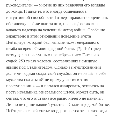
руководителей — многие из них разделяли его взгляды
до конца. И даже те, кто иногда сомневался в
интуитивной способности Гитлера правильно оценивать
обстановку, всё же шли за ним, пока ещё оставалась
какая-то надежда на успешный исход войны. Особенно
характерно в этом отношении поведение Курта
Цейтцлера, который был начальником генерального
штаба во время Сталинградской битвы [7]. Цейтцлер
возмущался преступным пренебрежением Гитлера к
судьбе 250 тысяч человек, составлявших немецкую
армию под Сталинградом. Однако вымуштрованный
долгими годами солдатской службы, он не нашёл в себе
мужества сказать: «Я не приму участия в этом
преступлении!» — и пытался лавировать, оставаясь на
посту начальника генерального штаба. Может быть, он
считал, что его отставка всё равно ничего не изменит.
Лично не принимавший участия в Сталинградской битве,
Цейтцлер в своей статье воздерживается от анализа хода