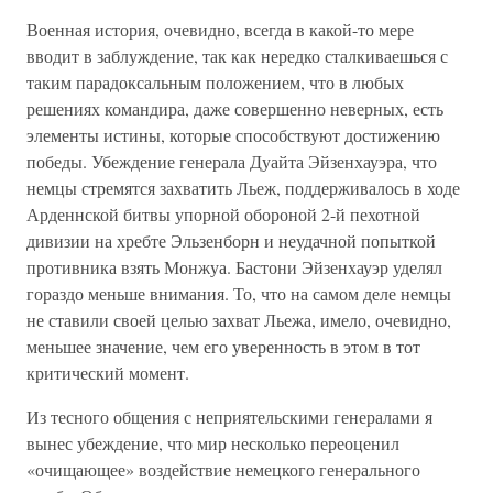
Военная история, очевидно, всегда в какой-то мере
вводит в заблуждение, так как нередко сталкиваешься с
таким парадоксальным положением, что в любых
решениях командира, даже совершенно неверных, есть
элементы истины, которые способствуют достижению
победы. Убеждение генерала Дуайта Эйзенхауэра, что
немцы стремятся захватить Льеж, поддерживалось в ходе
Арденнской битвы упорной обороной 2-й пехотной
дивизии на хребте Эльзенборн и неудачной попыткой
противника взять Монжуа. Бастони Эйзенхауэр уделял
гораздо меньше внимания. То, что на самом деле немцы
не ставили своей целью захват Льежа, имело, очевидно,
меньшее значение, чем его уверенность в этом в тот
критический момент.
Из тесного общения с неприятельскими генералами я
вынес убеждение, что мир несколько переоценил
«очищающее» воздействие немецкого генерального