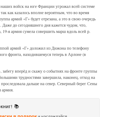
 наших войск на юге Франции угрожал всей системе
так как казалось вполне вероятным, что во время
руппа армий «Г» будет отрезана, а это в свою очередь
 Даже до сегодняшнего дня кажется чудом, что,
 19-я армия сумела совершить марш вдоль всей р.
уппой армий «Г» доложил из Дижона по телефону
го фронта, находившемуся теперь в Арлоне (в
 забегу вперёд и скажу о событиях на фронте группы
 большими трудностями завершила, наконец, отход на
 проследовала дальше на север. Северный берег Сены
я армия.
книг! 📚
писки в подарок
и наслаждайся