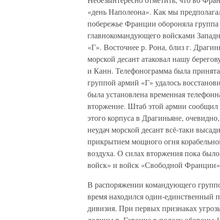
«день Наполеона». Как мы предполага
побережье Франции обороняла группа 
главнокомандующего войсками Западн
«Г». Восточнее р. Рона, близ г. Драги
морской десант атаковал нашу берего
и Канн. Телефонограмма была принята н
группой армий «Г» удалось восстановит
была установлена временная телефонна
вторжение. Штаб этой армии сообщил н
этого корпуса в Драгиньяне, очевидно
неудач морской десант всё-таки высад
прикрытием мощного огня корабельно
воздуха. О силах вторжения пока было 
войск» и войск «Свободной Франции» 
В распоряжении командующего группой
время находился один-единственный п
дивизия. При первых признаках угроз
долины р. Гаронна в полосу обороны 1