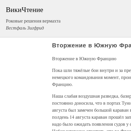
ВикиЧтение
Роковые решения вермахта
Вестфаль Зигфрид
Вторжение в Южную Фр
Вторжение в Южную Францию
Пока шли тяжёлые бои внутри и за пре
немецкого командования момент, про
Францию.
Наша слабая воздушная разведка, бази
постоянно доносила, что в портах Тун
августа был замечен большой караван 
полдень 14 августа караван прошёл зап
надо было ожидать появления судов у
Небезынтересно отметить, что во Фран