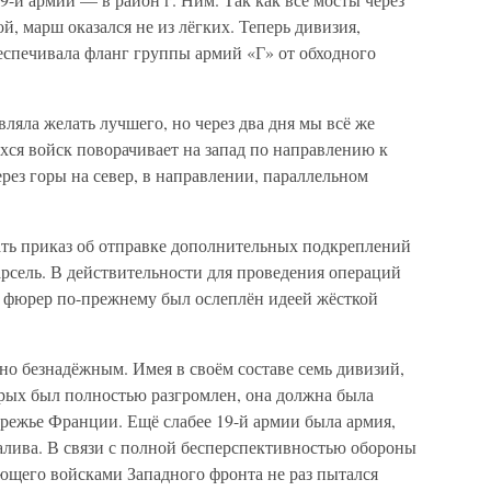
 марш оказался не из лёгких. Теперь дивизия,
беспечивала фланг группы армий «Г» от обходного
ляла желать лучшего, но через два дня мы всё же
хся войск поворачивает на запад по направлению к
ерез горы на север, в направлении, параллельном
ать приказ об отправке дополнительных подкреплений
рсель. В действительности для проведения операций
о фюрер по-прежнему был ослеплён идеей жёсткой
о безнадёжным. Имея в своём составе семь дивизий,
орых был полностью разгромлен, она должна была
ережье Франции. Ещё слабее 19-й армии была армия,
алива. В связи с полной бесперспективностью обороны
его войсками Западного фронта не раз пытался