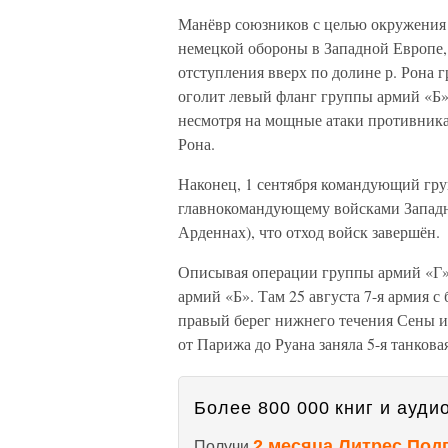
Манёвр союзников с целью окружения
немецкой обороны в Западной Европе, 
отступления вверх по долине р. Рона г
оголит левый фланг группы армий «Б».
несмотря на мощные атаки противника,
Рона.
Наконец, 1 сентября командующий гр
главнокомандующему войсками Западно
Арденнах), что отход войск завершён.
Описывая операции группы армий «Г»,
армий «Б». Там 25 августа 7-я армия с
правый берег нижнего течения Сены и
от Парижа до Руана заняла 5-я танкова
Более 800 000 книг и аудио
2 месяца Литрес Под
Получи