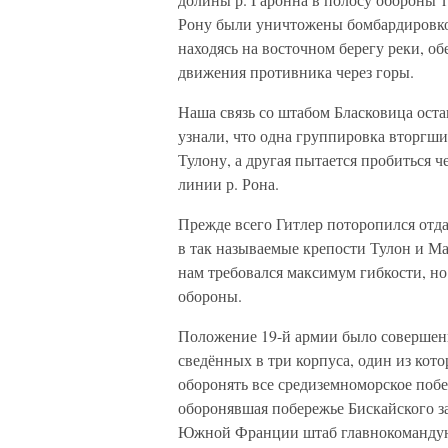
Рону были уничтожены бомбардировкой,
находясь на восточном берегу реки, о
движения противника через горы.
Наша связь со штабом Бласковица остав
узнали, что одна группировка вторгши
Тулону, а другая пытается пробиться ч
линии р. Рона.
Прежде всего Гитлер поторопился отд
в так называемые крепости Тулон и Ма
нам требовался максимум гибкости, н
обороны.
Положение 19-й армии было совершенн
сведённых в три корпуса, один из кот
оборонять все средиземноморское поб
оборонявшая побережье Бискайского з
Южной Франции штаб главнокомандующ