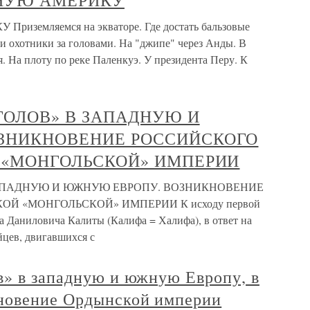
ЖНУЮ АМЕРИКУ
земляемся на экваторе. Где достать бальзовые
 и охотники за головами. На "джипе" через Анды. В
. На плоту по реке Паленкуэ. У президента Перу. К
ГОЛОВ» В ЗАПАДНУЮ И
ЗНИКНОВЕНИЕ РОССИЙСКОГО
 «МОНГОЛЬСКОЙ» ИМПЕРИИ
ЗАПАДНУЮ И ЮЖНУЮ ЕВРОПУ. ВОЗНИКНОВЕНИЕ
Й «МОНГОЛЬСКОЙ» ИМПЕРИИ К исходу первой
а Даниловича Калиты (Калифа = Халифа), в ответ на
цев, двигавшихся с
в» в западную и южную Европу, в
новение Ордынской империи