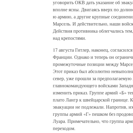
уговорить ОКВ дать указание об эвак
вполне ясны. Двигаясь вверх по долине
ю армию, а другие крупные соединени
Марсель. И действительно, наши войск
Действия противника облегчались тем,
над крепостями.
17 августа Гитлер, наконец, согласил
Франции. Однако и теперь он ограничи
промежуточные позиции между Марселе
Этот приказ был абсолютно невыполни
север, уже прошли за предполагаемую
главнокомандующего войсками Западно
изменить приказ. Группе армий «Б» те
плато Лангр к швейцарской границе. К
эвакуации не подлежали. Напротив, их
группы армий «Г» пешком без продово
Луара. Примечательно, что группа ар
переходом.