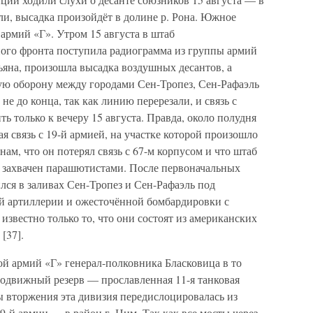
ли, высадка произойдёт в долине р. Рона. Южное
армий «Г». Утром 15 августа в штаб
ого фронта поступила радиограмма из группы армий
ньяна, произошла высадка воздушных десантов, а
вую оборону между городами Сен-Тропез, Сен-Рафаэль
е до конца, так как линию перерезали, и связь с
ь только к вечеру 15 августа. Правда, около полудня
я связь с 19-й армией, на участке которой произошло
ам, что он потерял связь с 67-м корпусом и что штаб
, захвачен парашютистами. После первоначальных
ился в заливах Сен-Тропез и Сен-Рафаэль под
й артиллерии и ожесточённой бомбардировки с
известно только то, что они состоят из американских
[37].
 армий «Г» генерал-полковника Бласковица в то
одвижный резерв — прославленная 11-я танковая
ы вторжения эта дивизия передислоцировалась из
9-й армии — в район г. Ним. Так как все мосты через