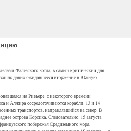
анцию
делами Фалезского котла, в самый критический для
изошло давно ожидавшееся вторжение в Южную
ровавшаяся на Ривьере, с некоторого времени
иса и Алжира сосредоточиваются корабли. 13 и 14
военных транспортов, направлявшийся на север. В
аднее острова Корсика. Следовательно, 15 августа
 французского побережья Средиземного моря.
ции ходили слухи о десанте союзников 15 августа — в