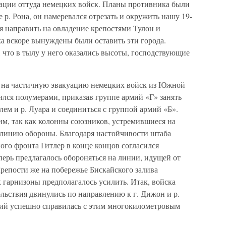
уации оттуда немецких войск. Планы противника были
 р. Рона, он намеревался отрезать и окружить нашу 19-
я направить на овладение крепостями Тулон и
а вскоре вынуждены были оставить эти города.
 что в тылу у него оказались высоты, господствующие
ся на частичную эвакуацию немецких войск из Южной
лся полумерами, приказав группе армий «Г» занять
м и р. Луара и соединиться с группой армий «Б».
м, так как колонны союзников, устремившиеся на
 линию обороны. Благодаря настойчивости штаба
го фронта Гитлер в конце концов согласился
перь предлагалось обороняться на линии, идущей от
репости же на побережье Бискайского залива
 гарнизоны предполагалось усилить. Итак, войска
льствия двинулись по направлению к г. Дижон и р.
мий успешно справилась с этим многокилометровым