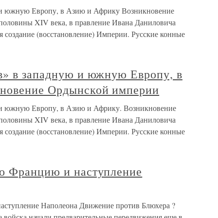
 и южную Европу, в Азию и Африку Возникновение
половины XIV века, в правление Ивана Даниловича
я создание (восстановление) Империи. Русские конные
в» в западную и южную Европу, в
кновение Ордынской империи
 и южную Европу, в Азию и Африку. Возникновение
половины XIV века, в правление Ивана Даниловича
я создание (восстановление) Империи. Русские конные
о Францию и наступление
аступление Наполеона Движение против Блюхера ?
 войска начали предварительные передвижения еще в