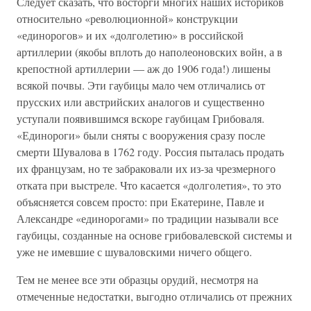
Следует сказать, что восторги многих наших историков
относительно «революционной» конструкции
«единорогов» и их «долголетию» в российской
артиллерии (якобы вплоть до наполеоновских войн, а в
крепостной артиллерии — аж до 1906 года!) лишены
всякой почвы. Эти гаубицы мало чем отличались от
прусских или австрийских аналогов и существенно
уступали появившимся вскоре гаубицам Грибоваля.
«Единороги» были сняты с вооружения сразу после
смерти Шувалова в 1762 году. Россия пыталась продать
их французам, но те забраковали их из-за чрезмерного
отката при выстреле. Что касается «долголетия», то это
объясняется совсем просто: при Екатерине, Павле и
Александре «единорогами» по традиции называли все
гаубицы, созданные на основе грибовалевской системы и
уже не имевшие с шуваловскими ничего общего.
Тем не менее все эти образцы орудий, несмотря на
отмеченные недостатки, выгодно отличались от прежних