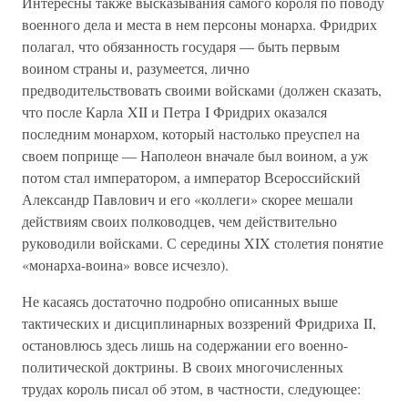
Интересны также высказывания самого короля по поводу
военного дела и места в нем персоны монарха. Фридрих
полагал, что обязанность государя — быть первым
воином страны и, разумеется, лично
предводительствовать своими войсками (должен сказать,
что после Карла XII и Петра I Фридрих оказался
последним монархом, который настолько преуспел на
своем поприще — Наполеон вначале был воином, а уж
потом стал императором, а император Всероссийский
Александр Павлович и его «коллеги» скорее мешали
действиям своих полководцев, чем действительно
руководили войсками. С середины XIX столетия понятие
«монарха-воина» вовсе исчезло).
Не касаясь достаточно подробно описанных выше
тактических и дисциплинарных воззрений Фридриха II,
остановлюсь здесь лишь на содержании его военно-
политической доктрины. В своих многочисленных
трудах король писал об этом, в частности, следующее: