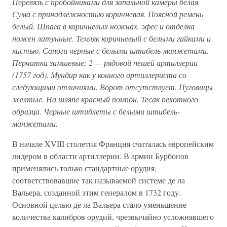
Перевязь с пробойниками для запальной камеры белая.
Сума с принадлежностью коричневая. Поясной ремень
белый. Шпага в коричневых ножнах, эфес и отделка
ножен латунные. Темляк коричневый с белыми гайками и
кистью. Сапоги черные с белыми штибель-манжетами.
Перчатки замшевые; 2 — рядовой пешей артиллерии
(1757 год). Мундир как у конного артиллериста со
следующими отличиями. Ворот отсутствует. Пуговицы
желтые. На шляпе красный помпон. Тесак пехотного
образца. Черные штиблеты с белыми штибель-
манжетами.
В начале XVIII столетия Франция считалась европейским
лидером в области артиллерии. В армии Бурбонов
применялись только стандартные орудия,
соответствовавшие так называемой системе де ла
Вальера, созданной этим генералом в 1732 году.
Основной целью де ла Вальера стало уменьшение
количества калибров орудий, чрезвычайно усложнявшего