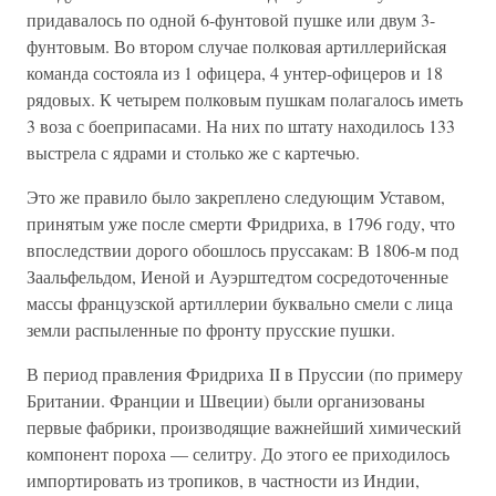
придавалось по одной 6-фунтовой пушке или двум 3-
фунтовым. Во втором случае полковая артиллерийская
команда состояла из 1 офицера, 4 унтер-офицеров и 18
рядовых. К четырем полковым пушкам полагалось иметь
3 воза с боеприпасами. На них по штату находилось 133
выстрела с ядрами и столько же с картечью.
Это же правило было закреплено следующим Уставом,
принятым уже после смерти Фридриха, в 1796 году, что
впоследствии дорого обошлось пруссакам: В 1806-м под
Заальфельдом, Иеной и Ауэрштедтом сосредоточенные
массы французской артиллерии буквально смели с лица
земли распыленные по фронту прусские пушки.
В период правления Фридриха II в Пруссии (по примеру
Британии. Франции и Швеции) были организованы
первые фабрики, производящие важнейший химический
компонент пороха — селитру. До этого ее приходилось
импортировать из тропиков, в частности из Индии,