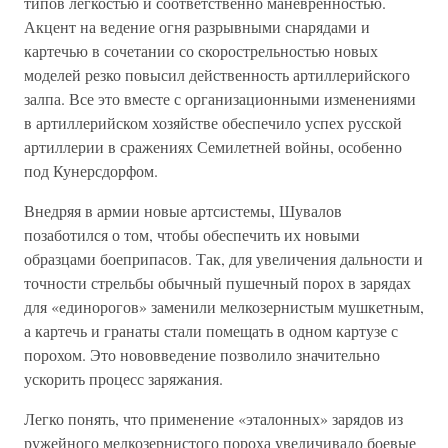
типов легкостью и соответственно маневренностью.
Акцент на ведение огня разрывными снарядами и
картечью в сочетании со скорострельностью новых
моделей резко повысил действенность артиллерийского
залпа. Все это вместе с организационными изменениями
в артиллерийском хозяйстве обеспечило успех русской
артиллерии в сражениях Семилетней войны, особенно
под Кунерсдорфом.
Внедряя в армии новые артсистемы, Шувалов
позаботился о том, чтобы обеспечить их новыми
образцами боеприпасов. Так, для увеличения дальности и
точности стрельбы обычный пушечный порох в зарядах
для «единорогов» заменили мелкозернистым мушкетным,
а картечь и гранаты стали помещать в одном картузе с
порохом. Это нововведение позволило значительно
ускорить процесс заряжания.
Легко понять, что применение «эталонных» зарядов из
ружейного мелкозернистого пороха увеличивало боевые