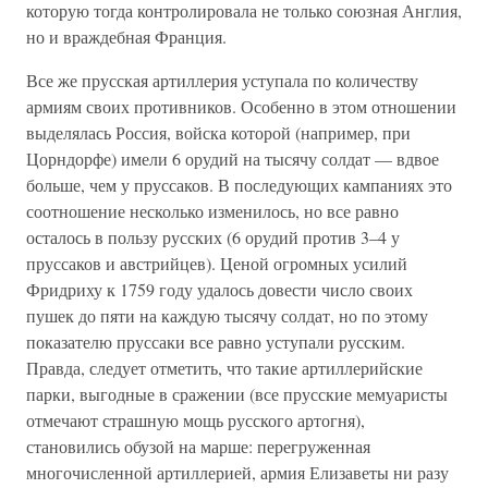
которую тогда контролировала не только союзная Англия,
но и враждебная Франция.
Все же прусская артиллерия уступала по количеству
армиям своих противников. Особенно в этом отношении
выделялась Россия, войска которой (например, при
Цорндорфе) имели 6 орудий на тысячу солдат — вдвое
больше, чем у пруссаков. В последующих кампаниях это
соотношение несколько изменилось, но все равно
осталось в пользу русских (6 орудий против 3–4 у
пруссаков и австрийцев). Ценой огромных усилий
Фридриху к 1759 году удалось довести число своих
пушек до пяти на каждую тысячу солдат, но по этому
показателю пруссаки все равно уступали русским.
Правда, следует отметить, что такие артиллерийские
парки, выгодные в сражении (все прусские мемуаристы
отмечают страшную мощь русского артогня),
становились обузой на марше: перегруженная
многочисленной артиллерией, армия Елизаветы ни разу