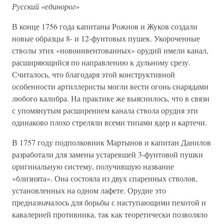
Русский «единорог»
В конце 1756 года капитаны Рожнов и Жуков создали
новые образцы 8- и 12-фунтовых пушек. Укороченные
стволы этих «новоинвентованных» орудий имели канал,
расширяющийся по направлению к дульному срезу.
Считалось, что благодаря этой конструктивной
особенности артиллеристы могли вести огонь снарядами
любого калибра. На практике же выяснилось, что в связи
с упомянутым расширением канала ствола орудия эти
одинаково плохо стреляли всеми типами ядер и картечи.
В 1757 году подполковник Мартынов и капитан Данилов
разработали для замены устаревшей 3-фунтовой пушки
оригинальную систему, получившую название
«близнята». Она состояла из двух спаренных стволов,
установленных на одном лафете. Орудие это
предназначалось для борьбы с наступающими пехотой и
кавалерией противника, так как теоретически позволяло