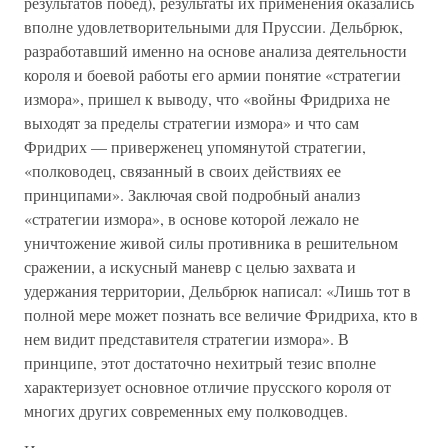
результатов побед), результаты их применения оказались
вполне удовлетворительными для Пруссии. Дельбрюк,
разработавший именно на основе анализа деятельности
короля и боевой работы его армии понятие «стратегии
измора», пришел к выводу, что «войны Фридриха не
выходят за пределы стратегии измора» и что сам
Фридрих — приверженец упомянутой стратегии,
«полководец, связанный в своих действиях ее
принципами». Заключая свой подробный анализ
«стратегии измора», в основе которой лежало не
уничтожение живой силы противника в решительном
сражении, а искусный маневр с целью захвата и
удержания территории, Дельбрюк написал: «Лишь тот в
полной мере может познать все величие Фридриха, кто в
нем видит представителя стратегии измора». В
принципе, этот достаточно нехитрый тезис вполне
характеризует основное отличие прусского короля от
многих других современных ему полководцев.