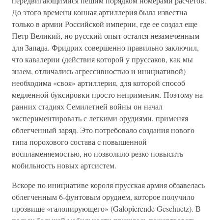
передвигающимися пешим порядком номерами расчетов.
До этого времени конная артиллерия была известна
только в армии Российской империи, где ее создал еще
Петр Великий, но русский опыт остался незамеченным
для Запада. Фридрих совершенно правильно заключил,
что кавалерии (действия которой у пруссаков, как мы
знаем, отличались агрессивностью и инициативой)
необходима «своя» артиллерия, для которой способ
медленной буксировки просто неприменим. Поэтому на
ранних стадиях Семилетней войны он начал
экспериментировать с легкими орудиями, применяя
облегченный заряд. Это потребовало создания нового
типа порохового состава с повышенной
воспламеняемостью, но позволило резко повысить
мобильность новых артсистем.
Вскоре по инициативе короля прусская армия обзавелась
облегченным 6-фунтовым орудием, которое получило
прозвище «галопирующего» (Galopierende Geschuetz). В