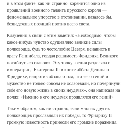
и в этом факте, как ни странно, коренится одно из
проявлений военного таланта прусского короля —
феноменальное упорство в отстаивании, казалось бы,
безнадежных позиций против всего света.
Клаузевиц в связи с этим заметил: «Необходимо, чтобы
какое-нибудь чувство одушевляло великие силы
полководца, будь то честолюбие Цезаря, ненависть к
врагу Ганнибала, гордая решимость Фридриха Великого
погибнуть со славою». Эту точку зрения разделяла и
императрица Екатерина II: в книге аббата Денина о
Фридрихе, напротив абзаца о том, что «его гений и
мужество не только совсем не ослабевали, но почерпнули
себе его новую жизнь в своих неудачах», она написала на
полях: «Именно в его неудачах проявлялся его гений».
Таким образом, как ни странно, если многих других
полководцев прославляли их победы, то Фридриху II
громкую известность принесли его громкие поражения,