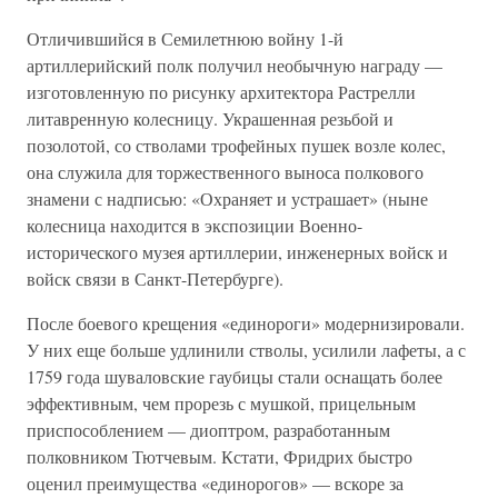
Отличившийся в Семилетнюю войну 1-й
артиллерийский полк получил необычную награду —
изготовленную по рисунку архитектора Растрелли
литавренную колесницу. Украшенная резьбой и
позолотой, со стволами трофейных пушек возле колес,
она служила для торжественного выноса полкового
знамени с надписью: «Охраняет и устрашает» (ныне
колесница находится в экспозиции Военно-
исторического музея артиллерии, инженерных войск и
войск связи в Санкт-Петербурге).
После боевого крещения «единороги» модернизировали.
У них еще больше удлинили стволы, усилили лафеты, а с
1759 года шуваловские гаубицы стали оснащать более
эффективным, чем прорезь с мушкой, прицельным
приспособлением — диоптром, разработанным
полковником Тютчевым. Кстати, Фридрих быстро
оценил преимущества «единорогов» — вскоре за