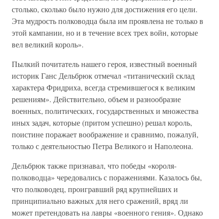
столько, сколько было нужно для достижения его цели.
Эта мудрость полководца была им проявлена не только в
этой кампании, но и в течение всех трех войн, которые
вел великий король».
Пылкий почитатель нашего героя, известный военный
историк Ганс Дельбрюк отмечал «титанический склад
характера Фридриха, всегда стремившегося к великим
решениям». Действительно, объем и разнообразие
военных, политических, государственных и множества
иных задач, которые (притом успешно) решал король,
поистине поражает воображение и сравнимо, пожалуй,
только с деятельностью Петра Великого и Наполеона.
Дельбрюк также признавал, что победы «короля-
полководца» чередовались с поражениями. Казалось бы,
что полководец, проигравший ряд крупнейших и
принципиально важных для него сражений, вряд ли
может претендовать на лавры «военного гения». Однако