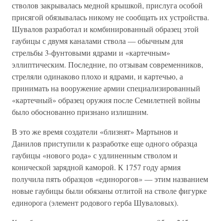
стволов закрывалась медной крышкой, прислуга особой
присягой обязывалась никому не сообщать их устройства.
Шувалов разработал и комбинированный образец этой
гаубицы с двумя каналами ствола — обычным для
стрельбы 3-фунтовыми ядрами и «картечным»
эллиптическим. Последние, по отзывам современников,
стреляли одинаково плохо и ядрами, и картечью, а
принимать на вооружение армии специализированный
«картечный» образец оружия после Семилетней войны
было обоснованно признано излишним.
В это же время создатели «близнят» Мартынов и
Данилов приступили к разработке еще одного образца
гаубицы «нового рода» с удлиненным стволом и
конической зарядной каморой. К 1757 году армия
получила пять образцов «единорогов» — этим названием
новые гаубицы были обязаны отлитой на стволе фигурке
единорога (элемент родового герба Шуваловых).