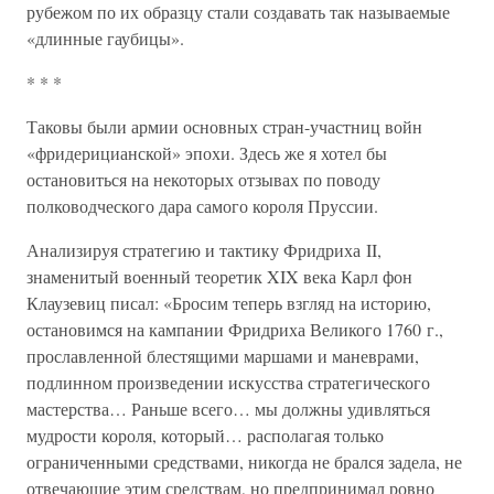
рубежом по их образцу стали создавать так называемые
«длинные гаубицы».
* * *
Таковы были армии основных стран-участниц войн
«фридерицианской» эпохи. Здесь же я хотел бы
остановиться на некоторых отзывах по поводу
полководческого дара самого короля Пруссии.
Анализируя стратегию и тактику Фридриха II,
знаменитый военный теоретик XIX века Карл фон
Клаузевиц писал: «Бросим теперь взгляд на историю,
остановимся на кампании Фридриха Великого 1760 г.,
прославленной блестящими маршами и маневрами,
подлинном произведении искусства стратегического
мастерства… Раньше всего… мы должны удивляться
мудрости короля, который… располагая только
ограниченными средствами, никогда не брался задела, не
отвечающие этим средствам, но предпринимал ровно