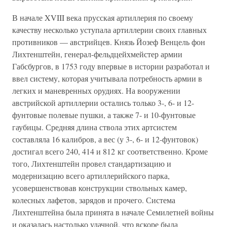
В начале XVIII века прусская артиллерия по своему
качеству несколько уступала артиллерии своих главных
противников — австрийцев. Князь Йозеф Венцель фон
Лихтенштейн, генерал-фельдцейхмейстер армии
Габсбургов, в 1753 году впервые в истории разработал и
ввел систему, которая учитывала потребность армии в
легких и маневренных орудиях. На вооружении
австрийской артиллерии остались только 3-, 6- и 12-
фунтовые полевые пушки, а также 7- и 10-фунтовые
гаубицы. Средняя длина ствола этих артсистем
составляла 16 калибров, а вес (у 3-, 6- и 12-фунтовок)
достигал всего 240, 414 и 812 кг соответственно. Кроме
того, Лихтенштейн провел стандартизацию и
модернизацию всего артиллерийского парка,
усовершенствовав конструкции ствольных камер,
колесных лафетов, зарядов и прочего. Система
Лихтенштейна была принята в начале Семилетней войны
и оказалась настолько удачной, что вскоре была