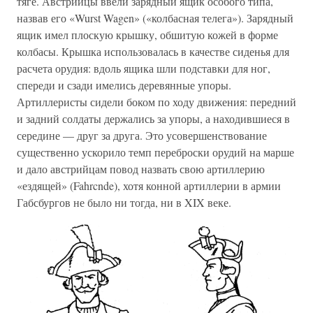
тяге. Австрийцы ввели зарядный ящик особого типа,
назвав его «Wurst Wagen» («колбасная телега»). Зарядный
ящик имел плоскую крышку, обшитую кожей в форме
колбасы. Крышка использовалась в качестве сиденья для
расчета орудия: вдоль ящика шли подставки для ног,
спереди и сзади имелись деревянные упоры.
Артиллеристы сидели боком по ходу движения: передний
и задний солдаты держались за упоры, а находившиеся в
середине — друг за друга. Это усовершенствование
существенно ускорило темп переброски орудий на марше
и дало австрийцам повод назвать свою артиллерию
«ездящей» (Fahrcnde), хотя конной артиллерии в армии
Габсбургов не было ни тогда, ни в XIX веке.