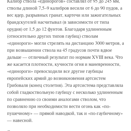
Калибр ствола «единорогов» составлял от 95 до 245 мм,
стволы длиной 7,5–9 калибров весили от 6 до 90 пудов, а
вес ядер, разрывных гранат, картечи или зажигательных
брандскугелей насчитывал (в зависимости от типа
орудия) от 1,5 до 12 фунтов. Благодаря удлиненным
(относительно других типов гаубиц) стволам
«единороги» могли стрелять на дистанцию 3000 метров, а
при возвышении ствола на 45 градусов почти вдвое
дальше — отличный результат по нормам XVIII века. Что
же касается плотности, кучности огня и маневренности,
«единороги» превосходили все другие гаубицы
европейских армий до возникновения артсистем
Грибоваля (конец столетия). Эта артсистема представляла
собой гладкоствольную гаубицу с несколько удлиненным
по сравнению со своими аналогами стволом, что
позволяло при необходимости вести огонь как «по-
пушечному» — прямой наводкой, так и «по-гаубичному»
— навесной.