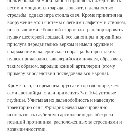
пользу большей мобильности пришлось пожертвовать
весом и мощностью заряда, а значит, и дальностью
стрельбы, однако игра стоила свеч. Кроме принятия на
вооружение этой системы с легкими лафетом и стволом,
позволявшими с большой скоростью транспортировать
пушку шестеркой лошадей, все канониры и орудийная
прислуга передвигались верхом и имели оружие и
снаряжение кавалерийского образца. Батареи таких
пушек придавались кавалерийским полкам, образовав,
таким образом, зародыш конной артиллерии (этому
примеру впоследствии последовала вся Европа).
Кроме того, со временем пруссаки гораздо шире, чем
сами австрийцы, стали применять 7- и 10-фунтовые
гаубицы. Учитывая их дальнобойность и навесную
траекторию огня, Фридрих начал массированно
использовать гаубичную артиллерию для обстрела
позиций противника, расположенных за строениями и
возвышенностями.