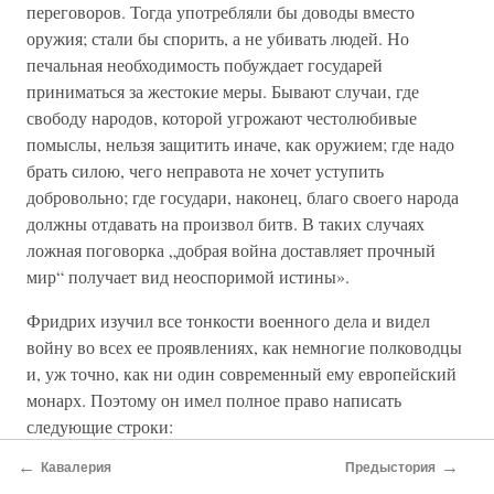
переговоров. Тогда употребляли бы доводы вместо
оружия; стали бы спорить, а не убивать людей. Но
печальная необходимость побуждает государей
приниматься за жестокие меры. Бывают случаи, где
свободу народов, которой угрожают честолюбивые
помыслы, нельзя защитить иначе, как оружием; где надо
брать силою, чего неправота не хочет уступить
добровольно; где государи, наконец, благо своего народа
должны отдавать на произвол битв. В таких случаях
ложная поговорка „добрая война доставляет прочный
мир“ получает вид неоспоримой истины».
Фридрих изучил все тонкости военного дела и видел
войну во всех ее проявлениях, как немногие полководцы
и, уж точно, как ни один современный ему европейский
монарх. Поэтому он имел полное право написать
следующие строки:
←
→
«Но каждая война сама по себе так плодовита
Кавалерия
Предыстория