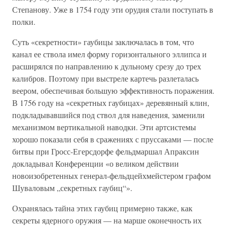
Степанову. Уже в 1754 году эти орудия стали поступать в
полки.
Суть «секретности» гаубицы заключалась в том, что
канал ее ствола имел форму горизонтального эллипса и
расширялся по направлению к дульному срезу до трех
калибров. Поэтому при выстреле картечь разлеталась
веером, обеспечивая большую эффективность поражения.
В 1756 году на «секретных гаубицах» деревянный клин,
подкладывавшийся под ствол для наведения, заменили
механизмом вертикальной наводки. Эти артсистемы
хорошо показали себя в сражениях с пруссаками — после
битвы при Гросс-Егерсдорфе фельдмаршал Апраксин
докладывал Конференции «о великом действии
новоизобретенных генерал-фельдцейхмейстером графом
Шуваловым „секретных гаубиц“».
Охранялась тайна этих гаубиц примерно также, как
секреты ядерного оружия — на марше оконечность их