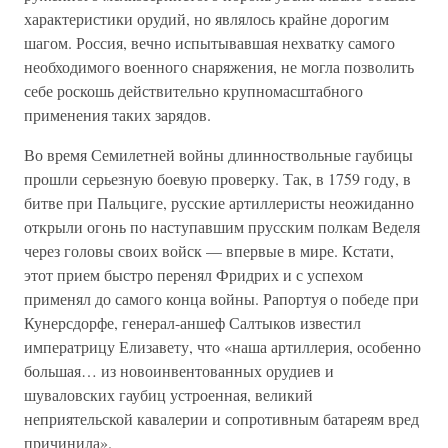
характеристики орудий, но являлось крайне дорогим
шагом. Россия, вечно испытывавшая нехватку самого
необходимого военного снаряжения, не могла позволить
себе роскошь действительно крупномасштабного
применения таких зарядов.
Во время Семилетней войны длинноствольные гаубицы
прошли серьезную боевую проверку. Так, в 1759 году, в
битве при Пальциге, русские артиллеристы неожиданно
открыли огонь по наступавшим прусским полкам Веделя
через головы своих войск — впервые в мире. Кстати,
этот прием быстро перенял Фридрих и с успехом
применял до самого конца войны. Рапортуя о победе при
Кунерсдорфе, генерал-аншеф Салтыков известил
императрицу Елизавету, что «наша артиллерия, особенно
большая… из новоинвентованных орудиев и
шуваловских гаубиц устроенная, великий
неприятельской кавалерии и сопротивным батареям вред
причинила».