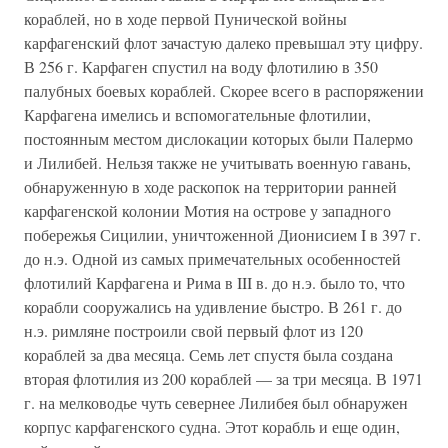
кораблей, но в ходе первой Пунической войны
карфагенский флот зачастую далеко превышал эту цифру.
В 256 г. Карфаген спустил на воду флотилию в 350
палубных боевых кораблей. Скорее всего в распоряжении
Карфагена имелись и вспомогательные флотилии,
постоянным местом дислокации которых были Палермо
и Лилибей. Нельзя также не учитывать военную гавань,
обнаруженную в ходе раскопок на территории ранней
карфагенской колонии Мотия на острове у западного
побережья Сицилии, уничтоженной Дионисием I в 397 г.
до н.э. Одной из самых примечательных особенностей
флотилий Карфагена и Рима в III в. до н.э. было то, что
корабли сооружались на удивление быстро. В 261 г. до
н.э. римляне построили свой первый флот из 120
кораблей за два месяца. Семь лет спустя была создана
вторая флотилия из 200 кораблей — за три месяца. В 1971
г. на мелководье чуть севернее Лилибея был обнаружен
корпус карфагенского судна. Этот корабль и еще один,