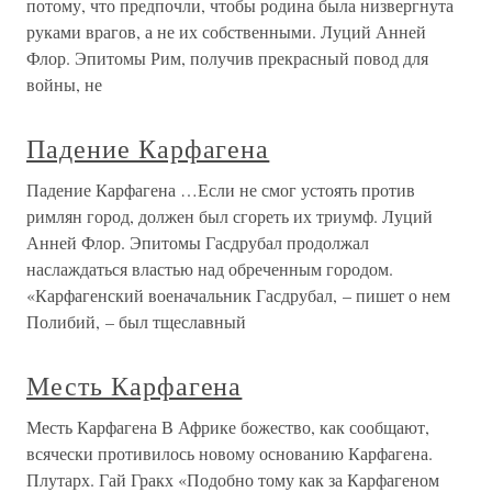
потому, что предпочли, чтобы родина была низвергнута
руками врагов, а не их собственными. Луций Анней
Флор. Эпитомы Рим, получив прекрасный повод для
войны, не
Падение Карфагена
Падение Карфагена …Если не смог устоять против
римлян город, должен был сгореть их триумф. Луций
Анней Флор. Эпитомы Гасдрубал продолжал
наслаждаться властью над обреченным городом.
«Карфагенский военачальник Гасдрубал, – пишет о нем
Полибий, – был тщеславный
Месть Карфагена
Месть Карфагена В Африке божество, как сообщают,
всячески противилось новому основанию Карфагена.
Плутарх. Гай Гракх «Подобно тому как за Карфагеном