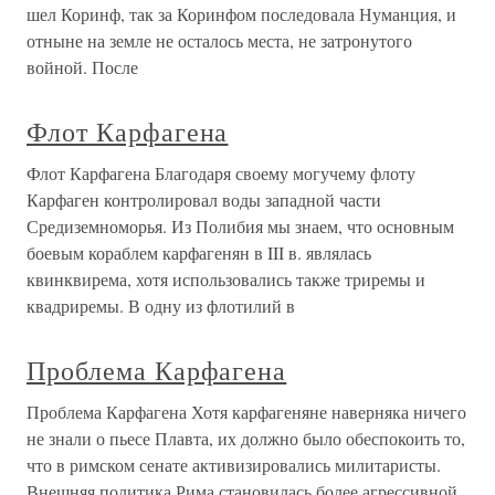
шел Коринф, так за Коринфом последовала Нуманция, и
отныне на земле не осталось места, не затронутого
войной. После
Флот Карфагена
Флот Карфагена Благодаря своему могучему флоту
Карфаген контролировал воды западной части
Средиземноморья. Из Полибия мы знаем, что основным
боевым кораблем карфагенян в III в. являлась
квинквирема, хотя использовались также триремы и
квадриремы. В одну из флотилий в
Проблема Карфагена
Проблема Карфагена Хотя карфагеняне наверняка ничего
не знали о пьесе Плавта, их должно было обеспокоить то,
что в римском сенате активизировались милитаристы.
Внешняя политика Рима становилась более агрессивной,