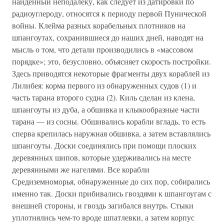
найденный неподалеку, как следует из датировки по
радиоуглероду, относятся к периоду первой Пунической
войны. Клейма разных корабельных плотников на
шпангоутах, сохранившиеся до наших дней, наводят на
мысль о том, что детали производились в «массовом
порядке»; это, безусловно, объясняет скорость постройки.
Здесь приводятся некоторые фрагменты двух кораблей из
Лилибея: корма первого из обнаруженных судов (1) и
часть тарана второго судна (2). Киль сделан из клена,
шпангоуты из дуба, а обшивка и клыкообразные части
тарана — из сосны. Обшивались корабли вгладь, то есть
сперва крепилась наружная обшивка, а затем вставлялись
шпангоуты. Доски соединялись при помощи плоских
деревянных шипов, которые удерживались на месте
деревянными же нагелями. Все корабли
Средиземноморья, обнаруженные до сих пор, собирались
именно так. Доски прибивались гвоздями к шпангоугам с
внешней стороны, и гвоздь загибался внутрь. Стыки
уплотнялись чем-то вроде шпатлевки, а затем корпус