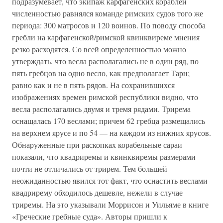
подразумевает, что экипаж карфагенских кораблей
численностью равнялся команде римских судов того же
периода: 300 матросов и 120 воинов. По поводу способа
гребли на карфагенской/римской квинквиреме мнения
резко расходятся. Со всей определенностью можно
утверждать, что весла располагались не в один ряд, по
пять гребцов на одно весло, как предполагает Тарн;
равно как и не в пять рядов. На сохранившихся
изображениях времен римской республики видно, что
весла располагались двумя и тремя рядами. Трирема
оснащалась 170 веслами; причем 62 гребца размещались
на верхнем ярусе и по 54 — на каждом из нижних ярусов.
Обнаруженные при раскопках корабельные сараи
показали, что квадриремы и квинквиремы размерами
почти не отличались от трирем. Тем большей
неожиданностью явился тот факт, что оснастить веслами
квадрирему обходилось дешевле, нежели в случае
триремы. На это указывали Моррисон и Уильяме в книге
«Греческие гребные суда». Авторы пришли к