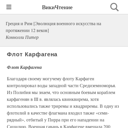
ВикиЧтение
Греция и Рим [Эволюция военного искусства на
протяжении 12 веков]
Коннолли Питер
Флот Карфагена
Флот Карфагена
Благодаря своему могучему флоту Карфаген
контролировал воды западной части Средиземноморья.
Из Полибия мы знаем, что основным боевым кораблем
карфагенян в III в. являлась квинквирема, хотя
использовались также триремы и квадриремы. В одну из
флотилий в качестве флагмана входил также «семи-
рядный», отбитый у Пирра при его нападении на
Сицилию. Военная гавань в Карфагене вмещала 200