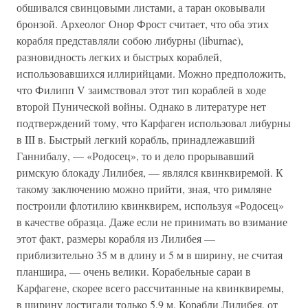
обшивался свинцовыми листами, а таран оковывали
бронзой. Археолог Онор Фрост считает, что оба этих
корабля представляли собою либурны (liburnae),
разновидность легких и быстрых кораблей,
использовавшихся иллирийцами. Можно предположить,
что Филипп V заимствовал этот тип кораблей в ходе
второй Пунической войны. Однако в литературе нет
подтверждений тому, что Карфаген использовал либурны
в III в. Быстрый легкий корабль, принадлежавший
Ганнибалу, — «Родосец», то и дело прорывавший
римскую блокаду Лилибея, — являлся квинквиремой. К
такому заключению можно прийти, зная, что римляне
построили флотилию квинквирем, используя «Родосец»
в качестве образца. Даже если не принимать во взимание
этот факт, размеры корабля из Лилибея —
приблизительно 35 м в длину и 5 м в ширину, не считая
планшира, — очень велики. Корабельные сараи в
Карфагене, скорее всего рассчитанные на квинквиремы,
в ширину достигали только 5,9 м. Корабли Лилибея, от