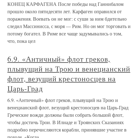
КОНЕЦ КАРФАГЕНА После победы над Ганнибалом
прошло около пятидесяти лет. Карфаген оправился от
поражения. Воевать он не мог: с суши за ним бдительно
следил Массинисса, с моря — Рим. Но он мог торговать и
потому богател. В Риме все чаще задумывались о том,
что, пока цел
6.9. «Античный» флот греков,
плывущий на Трою и венецианский
флот, везущий крестоносцев на
Царь-Град
6.9. «Античный» флот греков, плывущий на Трою и
венецианский флот, везущий крестоносцев на Царь-Град
Греческие вожди должны были собрать большой флот,
чтобы достичь Трои. В Илиаде и Троянских Сказаниях
подробно перечисляются корабли, принявшие участие в
походе. «Когда