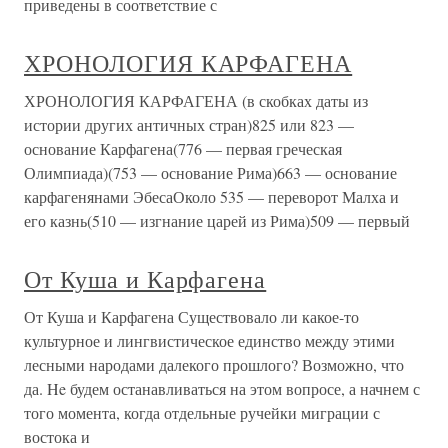
приведены в соответствие с
ХРОНОЛОГИЯ КАРФАГЕНА
ХРОНОЛОГИЯ КАРФАГЕНА (в скобках даты из
истории других античных стран)825 или 823 —
основание Карфагена(776 — первая греческая
Олимпиада)(753 — основание Рима)663 — основание
карфагенянами ЭбесаОколо 535 — переворот Малха и
его казнь(510 — изгнание царей из Рима)509 — первый
От Куша и Карфагена
От Куша и Карфагена Существовало ли какое-то
культурное и лингвистическое единство между этими
лесными народами далекого прошлого? Возможно, что
да. He будем останавливаться на этом вопросе, а начнем с
того момента, когда отдельные ручейки миграции с
востока и