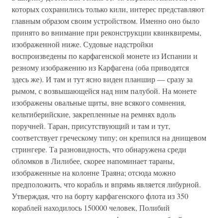
которых сохранились только кили, интерес представляют
главным образом своим устройством. Именно оно было
принято во внимание при реконструкции квинквиремы,
изображенной ниже. Судовые надстройки
воспроизведены по карфагенской монете из Испании и
резному изображению из Карфагена (оба приводятся
здесь же). И там и тут ясно виден планшир — сразу за
рымом, с возвышающейся над ним палубой. На монете
изображены овальные щиты, вне всякого сомнения,
кельтиберийские, закрепленные на ремнях вдоль
поручней. Таран, присутствующий и там и тут,
соответствует греческому типу; он крепился на днищевом
стрингере. Та разновидность, что обнаружена среди
обломков в Лилибее, скорее напоминает тараны,
изображенные на колонне Траяна; отсюда можно
предположить, что корабль и впрямь является либурной.
Утверждая, что на борту карфагенского флота из 350
кораблей находилось 150000 человек, Полибий