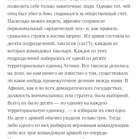
позволить себе только зажиточные люди. Однако тот, чей
отец был убит в бою, снаряжался за общественный счет.
Насколько можно видеть, афиняне сохранили
первоначальный «архаический лох» и, как правило,
сражались строем в восемь шеренг. Их армия состояла из
десяти подразделений, таксисов (сах15), каждым из
которых командовал таксиарх. Каждое из этих
подразделений набиралось от одной из десяти
территориальных единиц Аттики. Все таксисы делились
на лохи, но нам ничего не известно о том, существовало
ли какое-нибудь промежуточное деление между ними. В
Афинах, как и во всех демократических государствах,
должность военачальника, или стратега, была выборной.
Всего их было десять — по одному на каждую
территориальную единицу, — и избирали их ежегодно.
На деле с армией обычно уходили только трое. Тогда
либо одного из них выбирали верховным командующим,
либо все трое командовали армией по очереди.