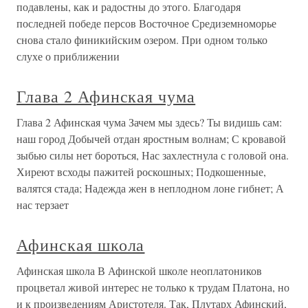
подавлены, как и радостны до этого. Благодаря
последней победе персов Восточное Средиземноморье
снова стало финикийским озером. При одном только
слухе о приближении
Глава 2 Афинская чума
Глава 2 Афинская чума Зачем мы здесь? Ты видишь сам:
наш город Добычей отдан яростным волнам; С кровавой
зыбью силы нет бороться, Нас захлестнула с головой она.
Хиреют всходы пажитей роскошных; Подкошенные,
валятся стада; Надежда жен в неплодном лоне гибнет; А
нас терзает
Афинская школа
Афинская школа В Афинской школе неоплатоников
процветал живой интерес не только к трудам Платона, но
и к произведениям Аристотеля. Так, Плутарх Афинский,