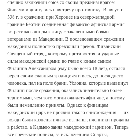
спешно заключили союз со своим прежним врагом —
Фивами и двинулись навстречу противнику. В августе
338 г. в сражении при Херонее на северо-западной
границе Беотии соединенная фиванско-афинская армия
встретилась лицом к лицу с закаленными боями
ветеранами из Македонии. В последовавшем сражении
македонцы полностью превзошли греков. Фиванский
Священный отряд, которому противостояли ударные
силы македонской армии во главе с юным сыном
Филиппа Александром (ему было всего 18 лет), остался
верен своим славным традициям и весь, до последнего
человека, пал на поле брани. Условия, которые выдвинул
Филипп после сражения, оказались значительно более
терпимыми, чем того могли ожидать афиняне, а потому
были немедленно приняты. Однако к фиванцам
македонский царь не проявил такого снисхождения — их
вожди были казнены или же изгнаны, пленники проданы
в рабство, а Кадмею занял македонский гарнизон. Теперь
все греческие полисы, за исключением Спарты,