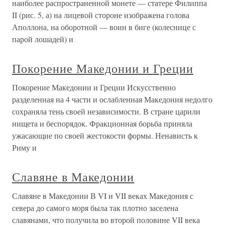
наиболее распространенной монете — статере Филиппа
II (рис. 5, а) на лицевой стороне изображена голова
Аполлона, на оборотной — воин в биге (колеснице с
парой лошадей) и
Покорение Македонии и Греции
Покорение Македонии и Греции Искусственно
разделенная на 4 части и ослабленная Македония недол­го
сохраняла тень своей независимости. В стране царили
нищета и беспо­рядок. Фракционная борьба приняла
ужасающие по своей жестокости фор­мы. Ненависть к
Риму и
Славяне в Македонии
Славяне в Македонии В VI и VII веках Македония с
севера до самого моря была так плотно заселена
славянами, что получила во второй половине VII века