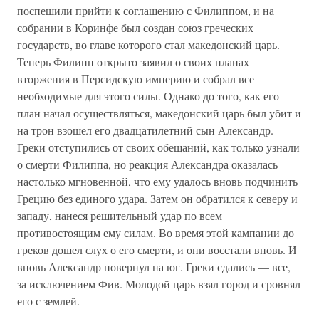
поспешили прийти к соглашению с Филиппом, и на
собрании в Коринфе был создан союз греческих
государств, во главе которого стал македонский царь.
Теперь Филипп открыто заявил о своих планах
вторжения в Персидскую империю и собрал все
необходимые для этого силы. Однако до того, как его
план начал осуществляться, македонский царь был убит и
на трон взошел его двадцатилетний сын Александр.
Греки отступились от своих обещаний, как только узнали
о смерти Филиппа, но реакция Александра оказалась
настолько мгновенной, что ему удалось вновь подчинить
Грецию без единого удара. Затем он обратился к северу и
западу, нанеся решительный удар по всем
противостоящим ему силам. Во время этой кампании до
греков дошел слух о его смерти, и они восстали вновь. И
вновь Александр повернул на юг. Греки сдались — все,
за исключением Фив. Молодой царь взял город и сровнял
его с землей.