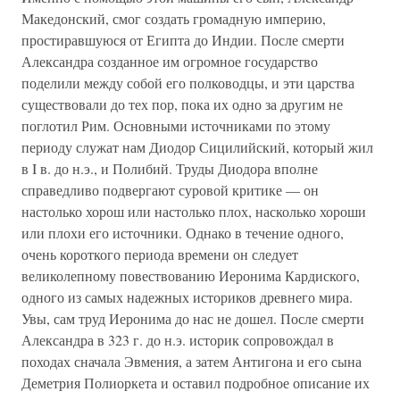
Македонский, смог создать громадную империю,
простиравшуюся от Египта до Индии. После смерти
Александра созданное им огромное государство
поделили между собой его полководцы, и эти царства
существовали до тех пор, пока их одно за другим не
поглотил Рим. Основными источниками по этому
периоду служат нам Диодор Сицилийский, который жил
в I в. до н.э., и Полибий. Труды Диодора вполне
справедливо подвергают суровой критике — он
настолько хорош или настолько плох, насколько хороши
или плохи его источники. Однако в течение одного,
очень короткого периода времени он следует
великолепному повествованию Иеронима Кардиского,
одного из самых надежных историков древнего мира.
Увы, сам труд Иеронима до нас не дошел. После смерти
Александра в 323 г. до н.э. историк сопровождал в
походах сначала Эвмения, а затем Антигона и его сына
Деметрия Полиоркета и оставил подробное описание их