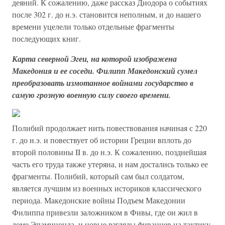
деяний. К сожалению, даже рассказ Диодора о событиях
после 302 г. до н.э. становится неполным, и до нашего
времени уцелели только отдельные фрагменты
последующих книг.
Карта северной Эгеи, на которой изображена
Македония и ее соседи. Филипп Македонский сумел
преобразовать измотанное войнами государство в
самую грозную военную силу своего времени.
Полибий продолжает нить повествования начиная с 220
г. до н.э. и повествует об истории Греции вплоть до
второй половины II в. до н.э. К сожалению, позднейшая
часть его труда также утеряна, и нам достались только ее
фрагменты. Полибий, который сам был солдатом,
является лучшим из военных историков классического
периода. Македонские войны Подъем Македонии
Филиппа привезли заложником в Фивы, где он жил в
доме Эпаминонда, и новые взгляды фиванцев на тактику