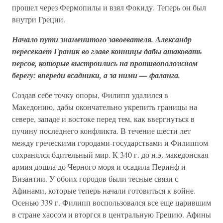
прошел через Фермопилы и взял Фокиду. Теперь он был
внутри Греции.
Начало пути знаменитого завоевателя. Александр
пересекает Граник во главе конницы дабы атаковать
персов, которые выстроились на противоположном
берегу: впереди всадники, а за ними — фаланга.
Создав себе точку опоры, Филипп удалился в
Македонию, дабы окончательно укрепить границы на
севере, западе и востоке перед тем, как ввергнуться в
пучину последнего конфликта. В течение шести лет
между греческими городами-государствами и Филиппом
сохранялся бдительный мир. К 340 г. до н.э. македонская
армия дошла до Черного моря и осадила Перинф и
Византии. У обоих городов были тесные связи с
Афинами, которые теперь начали готовиться к войне.
Осенью 339 г. Филипп воспользовался все еще царившим
в стране хаосом и вторгся в центральную Грецию. Афины