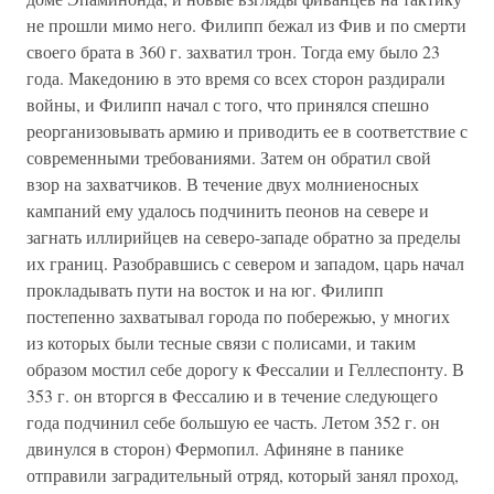
не прошли мимо него. Филипп бежал из Фив и по смерти
своего брата в 360 г. захватил трон. Тогда ему было 23
года. Македонию в это время со всех сторон раздирали
войны, и Филипп начал с того, что принялся спешно
реорганизовывать армию и приводить ее в соответствие с
современными требованиями. Затем он обратил свой
взор на захватчиков. В течение двух молниеносных
кампаний ему удалось подчинить пеонов на севере и
загнать иллирийцев на северо-западе обратно за пределы
их границ. Разобравшись с севером и западом, царь начал
прокладывать пути на восток и на юг. Филипп
постепенно захватывал города по побережью, у многих
из которых были тесные связи с полисами, и таким
образом мостил себе дорогу к Фессалии и Геллеспонту. В
353 г. он вторгся в Фессалию и в течение следующего
года подчинил себе большую ее часть. Летом 352 г. он
двинулся в сторон) Фермопил. Афиняне в панике
отправили заградительный отряд, который занял проход,