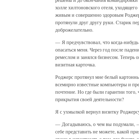
холле хилтоновского отеля, уходящего
живым и совершенно здоровым Роджер
протянули друг другу руки. Старик пе
доброжелательно.
— Я предчувствовал, что когда-нибудь
опасаться меня. Через год после пад
ремеслом и занялся бизнесом. Теперь 
визитная карточка.
Роджерс протянул мне белый картонн
всемирно известные компьютеры и пр
почтение. Но где были гарантии того, 
прикрытия своей деятельности?
Я с ухмылкой вернул визитку Роджерс
— Догадываюсь, о чем вы подумали, —
себе представить не можете, какой пр
своих в известность о том, где будете,