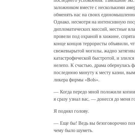
заложником вместе с несколькими аме
обменять нас на своих единомышленни
Однако, несмотря на интенсивную по
дипломатических миссий, местные вла
провели под охраной в хижине, спрят
конце концов террористы объявили, что
свежевырытой могилы, жадно затягивая
катастрофической быстротой, и злился 
нелепо. К счастью, драма обернулась
последнюю минуту к месту казни, вым
ликера фирмы «Bols».
— Когда передо мной положили копии 
я сразу узнал вас, — донесся до меня 
Я поднял голову.
— Еще бы! Ведь вы безоговорочно пох
чему было шуметь.