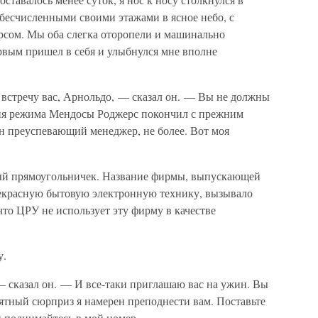
 бесчисленными своими этажами в ясное небо, с
сом. Мы оба слегка оторопели и машинально
рвым пришел в себя и улыбнулся мне вполне
 встречу вас, Арнольдо, — сказал он. — Вы не должны
ения режима Мендосы Роджерс покончил с прежним
он преуспевающий менеджер, не более. Вот моя
ый прямоугольничек. Название фирмы, выпускающей
екрасную бытовую электронную технику, вызывало
что ЦРУ не использует эту фирму в качестве
у.
 сказал он. — И все-таки приглашаю вас на ужин. Вы
иятный сюрприз я намерен преподнести вам. Поставьте
 и поднимайтесь в мой номер.