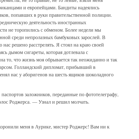
риканцами и европейцами. Бандиты надеялись
ков, попавших в руки правительственной полиции.
средническую деятельность иностранных
сти не торопились с обменом. Более недели мы
анной среди непролазных бамбуковых зарослей. В
 нас решено расстрелять. Я стоял на краю своей
сь дымом сигареты, которая дотлевала с
на то, что жизнь моя обрывается так неожиданно и так
 фарсом. Голландский дипломат, прибывший в
енял нас у аборигенов на шесть ящиков шоколадного
паспортов заложников, переданные по фототелеграфу,
голос Роджерса. — Узнал и решил молчать.
оронили меня в Аурике, мистер Роджерс! Вам ни к