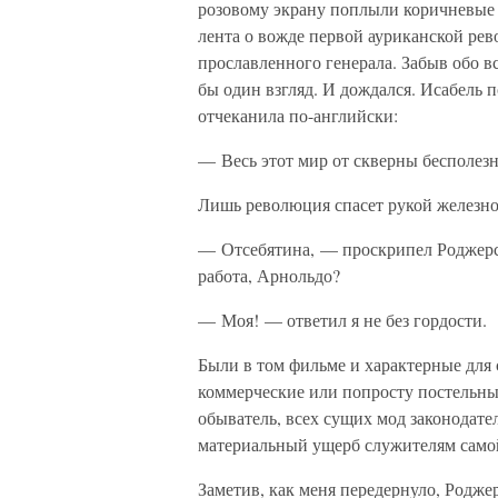
розовому экрану поплыли коричневые 
лента о вожде первой ауриканской ре
прославленного генерала. Забыв обо вс
бы один взгляд. И дождался. Исабель 
отчеканила по-английски:
— Весь этот мир от скверны бесполез
Лишь революция спасет рукой железно
— Отсебятина, — проскрипел Роджерс
работа, Арнольдо?
— Моя! — ответил я не без гордости.
Были в том фильме и характерные для
коммерческие или попросту постельны
обыватель, всех сущих мод законодате
материальный ущерб служителям само
Заметив, как меня передернуло, Роджер