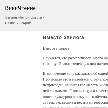
ВикиЧтение
Легион «белой смерти»
Шанкин Генрих
Вместо эпилога
Вместо эпилога
Случается, что размеренность моего 
границу. Правда, теперь уж под наст
В заключение хочу рассказать об одно
Произошло это в маленькой стране, ко
неприсоединившихся государств. Люд
нейтральными. Я поехал туда в качест
линии культурного и научного обмена.
субъектом, весьма и весьма интересов
решены и до окончания командировки о