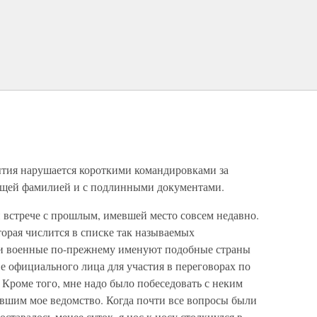
бытия нарушается короткими командировками за
оящей фамилией и с подлинными документами.
й встрече с прошлым, имевшей место совсем недавно.
торая числится в списке так называемых
и военные по-прежнему именуют подобные страны
ве официального лица для участия в переговорах по
 Кроме того, мне надо было побеседовать с неким
авшим мое ведомство. Когда почти все вопросы были
ставалось менее суток, я нос к носу столкнулся в