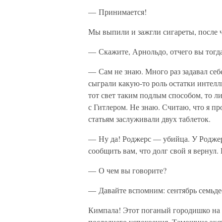
— Принимается!
Мы выпили и зажгли сигареты, после 
— Скажите, Арнольдо, отчего вы тогд
— Сам не знаю. Много раз задавал себе
сыграли какую-то роль остатки интелл
тот свет таким подлым способом, то л
с Гитлером. Не знаю. Считаю, что я п
статьям заслуживали двух таблеток.
— Ну да! Роджерс — убийца. У Роджерс
сообщить вам, что долг свой я вернул
— О чем вы говорите?
— Давайте вспомним: сентябрь семьдес
Кимпала! Этот поганый городишко на к
последнего успокоения. Тамошние экст