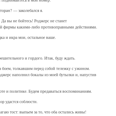
торан? — заколебался я.
 Да вы не бойтесь! Роджерс не станет
ой фирмы какими-либо противоправными действиями.
ка и икра мои, остальное ваше.
шительного и гордого. Итак, буду ждать.
а боем, толкавшим перед собой тележку с ужином.
оджерс наполнил бокалы из моей бутылки и, напустив
оте и политике. Будем предаваться воспоминаниям.
вор удастся соблюсти.
гаю тост: выпьем за то, что оба остались живы!