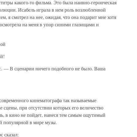
титры какого-то фильма. Это была наивно-героическая
волюции. Исабель играла в нем роль возлюбленной
ем, я смотрел на нее, ожидая, что она подарит мне хотя
посмотрела на меня в упор синими глазищами и
ной
й!
. — В сценарии ничего подобного не было. Ваша
 современного кинематографа так называемые
е сцены, при отсутствии которых его величество
ль, в кино не пойдет, нанеся тем самым ощутимый
й популярной в мире музы.
с сказал: