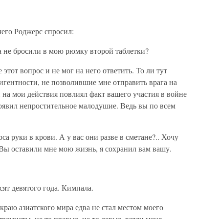
чего Роджерс спросил:
а не бросили в мою рюмку второй таблетки?
 этот вопрос и не мог на него ответить. То ли тут
игентности, не позволившие мне отправить врага на
и на мои действия повлиял факт вашего участия в войне
роявил непростительное малодушие. Ведь вы по всем
а руки в крови. А у вас они разве в сметане?.. Хочу
. Вы оставили мне мою жизнь, я сохранил вам вашу.
ят девятого года. Кимпала.
раю азиатского мира едва не стал местом моего
ремисты, не то правые, не то левые, взяли меня