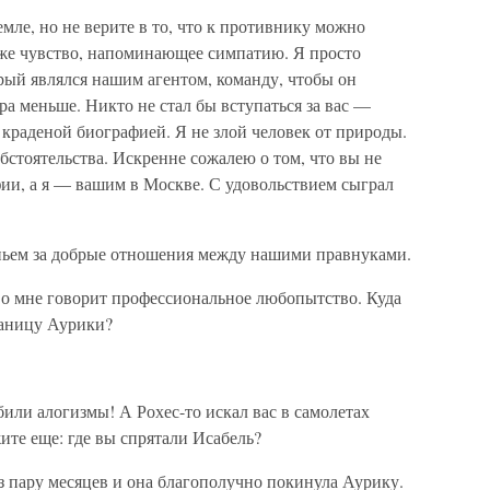
мле, но не верите в то, что к противнику можно
аже чувство, напоминающее симпатию. Я просто
рый являлся нашим агентом, команду, чтобы он
а меньше. Никто не стал бы вступаться за вас —
краденой биографией. Я не злой человек от природы.
стоятельства. Искренне сожалею о том, что вы не
ии, а я — вашим в Москве. С удовольствием сыграл
пьем за добрые отношения между нашими правнуками.
о мне говорит профессиональное любопытство. Куда
раницу Аурики?
били алогизмы! А Рохес-то искал вас в самолетах
ите еще: где вы спрятали Исабель?
з пару месяцев и она благополучно покинула Аурику.