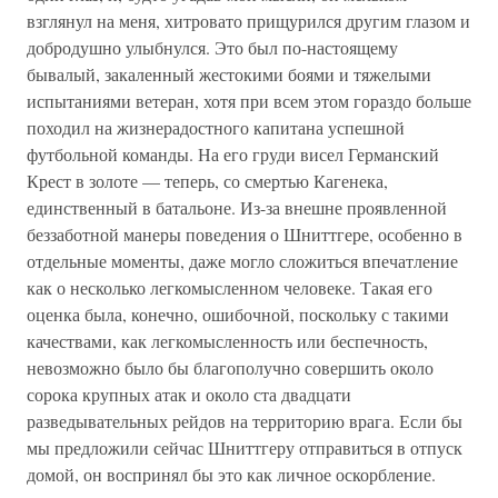
взглянул на меня, хитровато прищурился другим глазом и
добродушно улыбнулся. Это был по-настоящему
бывалый, закаленный жестокими боями и тяжелыми
испытаниями ветеран, хотя при всем этом гораздо больше
походил на жизнерадостного капитана успешной
футбольной команды. На его груди висел Германский
Крест в золоте — теперь, со смертью Кагенека,
единственный в батальоне. Из-за внешне проявленной
беззаботной манеры поведения о Шниттгере, особенно в
отдельные моменты, даже могло сложиться впечатление
как о несколько легкомысленном человеке. Такая его
оценка была, конечно, ошибочной, поскольку с такими
качествами, как легкомысленность или беспечность,
невозможно было бы благополучно совершить около
сорока крупных атак и около ста двадцати
разведывательных рейдов на территорию врага. Если бы
мы предложили сейчас Шниттгеру отправиться в отпуск
домой, он воспринял бы это как личное оскорбление.