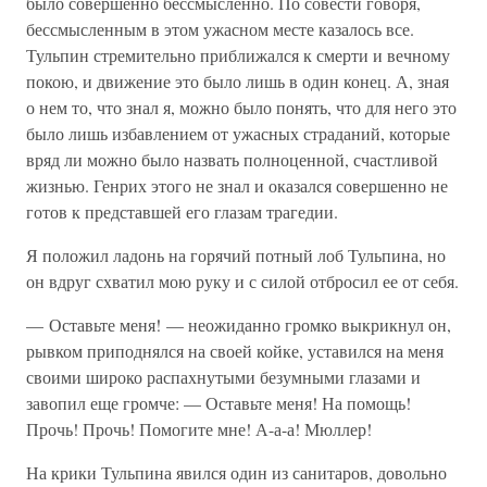
было совершенно бессмысленно. По совести говоря,
бессмысленным в этом ужасном месте казалось все.
Тульпин стремительно приближался к смерти и вечному
покою, и движение это было лишь в один конец. А, зная
о нем то, что знал я, можно было понять, что для него это
было лишь избавлением от ужасных страданий, которые
вряд ли можно было назвать полноценной, счастливой
жизнью. Генрих этого не знал и оказался совершенно не
готов к представшей его глазам трагедии.
Я положил ладонь на горячий потный лоб Тульпина, но
он вдруг схватил мою руку и с силой отбросил ее от себя.
— Оставьте меня! — неожиданно громко выкрикнул он,
рывком приподнялся на своей койке, уставился на меня
своими широко распахнутыми безумными глазами и
завопил еще громче: — Оставьте меня! На помощь!
Прочь! Прочь! Помогите мне! А-а-а! Мюллер!
На крики Тульпина явился один из санитаров, довольно