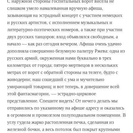
С наружной стороны госпитальных ворот висела не
слишком умело намалеванная вручную афиша,
зазывающая на эстрадный концерт с участием немецких
и русских артистов, с исполнением музыкальных и
литературно-поэтических номеров, а также при участии
двух русских танцоров; вход объявлялся свободным, а
начало — как раз сегодня вечером. Афиша очень удачно
дополняла совершенно безумную палитру Ржева: одна из
русских армий, окруженная нами буквально в трех
километрах от города; пятеро мертвецов в нескольких
метрах от ворот с обратной стороны на телеге, будто с
живодерни; наш сошедший с ума и мучительно
умирающий товарищ; и вот теперь, в довершение всей
этой фантасмагории, — эстрадно-цирковое
представление. Спешите видеть! От нечего делать мы
отправились по указанному на афише адресу и оказались
в огромном и промозглом полуподвальном помещении. В
углу гудела жарко растопленная печка, сделанная из
железной бочки, а весь потолок был покрыт крупными