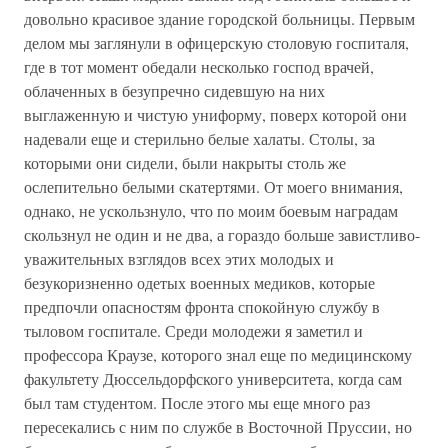
довольно красивое здание городской больницы. Первым
делом мы заглянули в офицерскую столовую госпиталя,
где в тот момент обедали несколько господ врачей,
облаченных в безупречно сидевшую на них
выглаженную и чистую униформу, поверх которой они
надевали еще и стерильно белые халаты. Столы, за
которыми они сидели, были накрыты столь же
ослепительно белыми скатертями. От моего внимания,
однако, не ускользнуло, что по моим боевым наградам
скользнул не один и не два, а гораздо больше завистливо-
уважительных взглядов всех этих молодых и
безукоризненно одетых военных медиков, которые
предпочли опасностям фронта спокойную службу в
тыловом госпитале. Среди молодежи я заметил и
профессора Краузе, которого знал еще по медицинскому
факультету Дюссельдорфского университета, когда сам
был там студентом. После этого мы еще много раз
пересекались с ним по службе в Восточной Пруссии, но