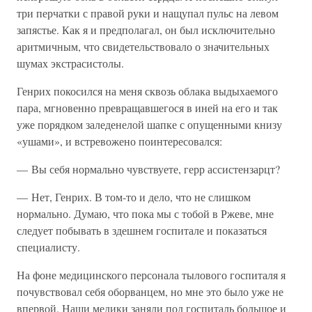
три перчатки с правой руки и нащупал пульс на левом
запястье. Как я и предполагал, он был исключительно
аритмичным, что свидетельствовало о значительных
шумах экстрасистолы.
Генрих покосился на меня сквозь облака выдыхаемого
пара, мгновенно превращавшегося в иней на его и так
уже порядком заледенелой шапке с опущенными книзу
«ушами», и встревожено поинтересовался:
— Вы себя нормально чувствуете, герр ассистензарцт?
— Нет, Генрих. В том-то и дело, что не слишком
нормально. Думаю, что пока мы с тобой в Ржеве, мне
следует побывать в здешнем госпитале и показаться
специалисту.
На фоне медицинского персонала тылового госпиталя я
почувствовал себя оборванцем, но мне это было уже не
впервой. Наши медики заняли под госпиталь большое и