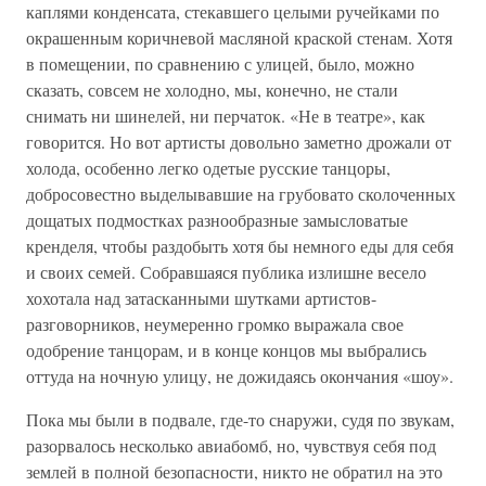
каплями конденсата, стекавшего целыми ручейками по
окрашенным коричневой масляной краской стенам. Хотя
в помещении, по сравнению с улицей, было, можно
сказать, совсем не холодно, мы, конечно, не стали
снимать ни шинелей, ни перчаток. «Не в театре», как
говорится. Но вот артисты довольно заметно дрожали от
холода, особенно легко одетые русские танцоры,
добросовестно выделывавшие на грубовато сколоченных
дощатых подмостках разнообразные замысловатые
кренделя, чтобы раздобыть хотя бы немного еды для себя
и своих семей. Собравшаяся публика излишне весело
хохотала над затасканными шутками артистов-
разговорников, неумеренно громко выражала свое
одобрение танцорам, и в конце концов мы выбрались
оттуда на ночную улицу, не дожидаясь окончания «шоу».
Пока мы были в подвале, где-то снаружи, судя по звукам,
разорвалось несколько авиабомб, но, чувствуя себя под
землей в полной безопасности, никто не обратил на это