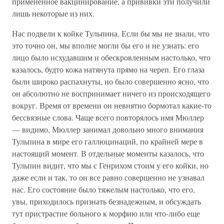
примененное вакцинирование, а прививки эти получили
лишь некоторые из них.
Нас подвели к койке Тульпина. Если бы мы не знали, что
это точно он, мы вполне могли бы его и не узнать: его
лицо было исхудавшим и обескровленным настолько, что
казалось, будто кожа натянута прямо на череп. Его глаза
были широко распахнуты, но было совершенно ясно, что
он абсолютно не воспринимает ничего из происходящего
вокруг. Время от времени он невнятно бормотал какие-то
бессвязные слова. Чаще всего повторялось имя Мюллер
— видимо, Мюллер занимал довольно много внимания
Тульпина в мире его галлюцинаций, по крайней мере в
настоящий момент. В отдельные моменты казалось, что
Тульпин видит, что мы с Генрихом стоим у его койки, но
даже если и так, то он все равно совершенно не узнавал
нас. Его состояние было тяжелым настолько, что его,
увы, приходилось признать безнадежным, и обсуждать
тут пристрастие больного к морфию или что-либо еще