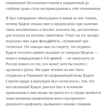
охваченный бессильным гневом и пораженный до
глубины души столь несправедливым к себе отношением.
Я был совершенно обескуражен и никак не мог понять,
почему Краузе отказал мне в предписании при наличии
таких несомненных и вполне, казалось бы, достаточных
для отпуска по болезни симптомов. Ответ на эту загадку
подсказал мне один фельдфебель, служивший при
госпитале. Он поведал мне по секрету, что недавно
Краузе получил прямое указание от генерала Моделя —
нового командующего 9-й армией — не выпускать из
России никого из тех, кто может хотя бы ползти с
оружием в руках. Ни один человек не мог быть
отправлен в Германию без разрешающей визы Краузе.
Скрепя сердце я вынужден был согласиться с тем, что
поставленный Краузе диагноз был в основном
правильным и мои шумы экстрасистол в сердце являются
лишь внешним проявлением моего внутреннего
душевного конфликта, вызванного моими слишком