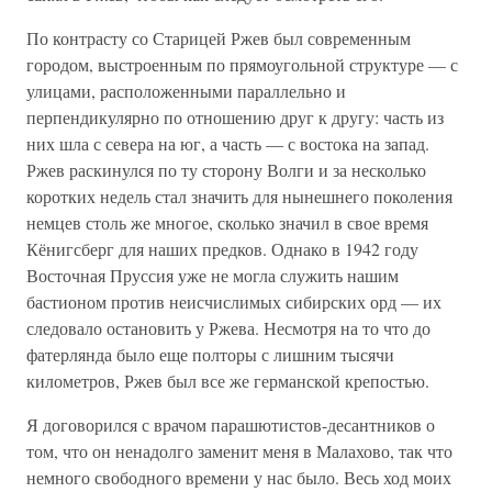
По контрасту со Старицей Ржев был современным
городом, выстроенным по прямоугольной структуре — с
улицами, расположенными параллельно и
перпендикулярно по отношению друг к другу: часть из
них шла с севера на юг, а часть — с востока на запад.
Ржев раскинулся по ту сторону Волги и за несколько
коротких недель стал значить для нынешнего поколения
немцев столь же многое, сколько значил в свое время
Кёнигсберг для наших предков. Однако в 1942 году
Восточная Пруссия уже не могла служить нашим
бастионом против неисчислимых сибирских орд — их
следовало остановить у Ржева. Несмотря на то что до
фатерлянда было еще полторы с лишним тысячи
километров, Ржев был все же германской крепостью.
Я договорился с врачом парашютистов-десантников о
том, что он ненадолго заменит меня в Малахово, так что
немного свободного времени у нас было. Весь ход моих