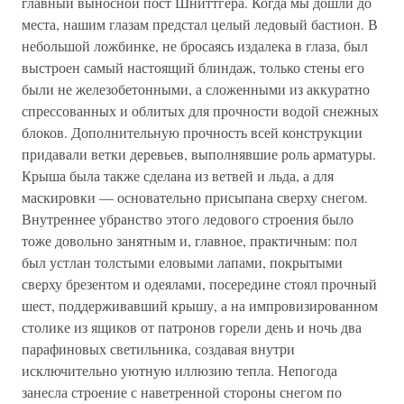
главный выносной пост Шниттгера. Когда мы дошли до
места, нашим глазам предстал целый ледовый бастион. В
небольшой ложбинке, не бросаясь издалека в глаза, был
выстроен самый настоящий блиндаж, только стены его
были не железобетонными, а сложенными из аккуратно
спрессованных и облитых для прочности водой снежных
блоков. Дополнительную прочность всей конструкции
придавали ветки деревьев, выполнявшие роль арматуры.
Крыша была также сделана из ветвей и льда, а для
маскировки — основательно присыпана сверху снегом.
Внутреннее убранство этого ледового строения было
тоже довольно занятным и, главное, практичным: пол
был устлан толстыми еловыми лапами, покрытыми
сверху брезентом и одеялами, посередине стоял прочный
шест, поддерживавший крышу, а на импровизированном
столике из ящиков от патронов горели день и ночь два
парафиновых светильника, создавая внутри
исключительно уютную иллюзию тепла. Непогода
занесла строение с наветренной стороны снегом по