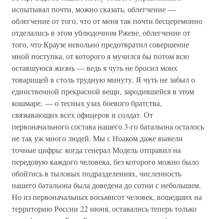
испытывал почти, можно сказать, облегчение —
облегчение от того, что от меня так почти бесцеремонно
отделались в этом ублюдочном Ржеве, облегчение от
того, что Краузе невольно предотвратил совершение
мной поступка, от которого я мучился бы потом всю
оставшуюся жизнь — ведь я чуть не бросил моих
товарищей в столь трудную минуту. Я чуть не забыл о
единственной прекрасной вещи, зародившейся в этом
кошмаре, — о тесных узах боевого братства,
связывающих всех офицеров и солдат. От
первоначального состава нашего 3-го батальона осталось
не так уж много людей. Мы с Ноаком даже вывели
точные цифры: когда генерал Модель отправил на
передовую каждого человека, без которого можно было
обойтись в тыловых подразделениях, численность
нашего батальона была доведена до сотни с небольшим.
Но из первоначальных восьмисот человек, вошедших на
территорию России 22 июня, оставались теперь только