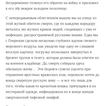
бесцеремонно толкнул его обратно на койку и приложил
к его лбу мокрое холодное полотенце.
С непередаваемым облегчением вышли мы на улицу из
этой жуткой обители смерти, где по каждому коридору
металось эхо жутких криков людей, сходивших с ума от
инфекции, распространяемой русскими вшами. Едва мы
с Генрихом сделали несколько глубоких вдохов свежего
морозного воздуха, как увидели еще одну не слишком
веселую картину: погрузку нескольких завернутых в
брезент трупов в телегу, которая должна была отвезти их
на военное кладбище. Да, смерть собирала здесь
обильную жатву… Эти бедняги сумели уцелеть при
отражении яростных вражеских атак, пережили почти до
конца свирепую русскую зиму — и все это лишь для
того, чтобы какая-то крохотная вошка, прячущаяся в их
нестираной одежде, инфицировала их в конце концов
смертоносной тифозной лимфой.