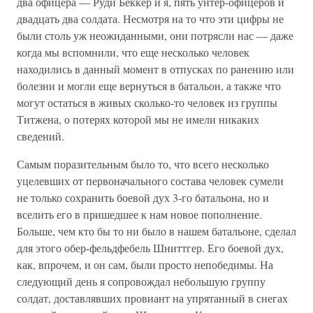
два офицера — Руди Беккер и я, пять унтер-офицеров и
двадцать два солдата. Несмотря на то что эти цифры не
были столь уж неожиданными, они потрясли нас — даже
когда мы вспомнили, что еще несколько человек
находились в данный момент в отпусках по ранению или
болезни и могли еще вернуться в батальон, а также что
могут остаться в живых сколько-то человек из группы
Титжена, о потерях которой мы не имели никаких
сведений.
Самым поразительным было то, что всего несколько
уцелевших от первоначального состава человек сумели
не только сохранить боевой дух 3-го батальона, но и
вселить его в пришедшее к нам новое пополнение.
Больше, чем кто бы то ни было в нашем батальоне, сделал
для этого обер-фельдфебель Шниттгер. Его боевой дух,
как, впрочем, и он сам, были просто непобедимы. На
следующий день я сопровождал небольшую группу
солдат, доставлявших провиант на упрятанный в снегах