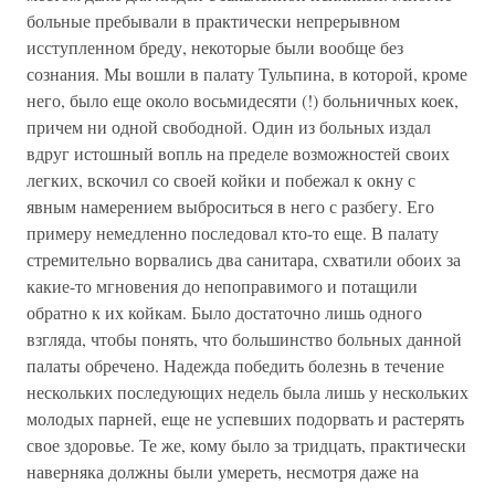
больные пребывали в практически непрерывном
исступленном бреду, некоторые были вообще без
сознания. Мы вошли в палату Тульпина, в которой, кроме
него, было еще около восьмидесяти (!) больничных коек,
причем ни одной свободной. Один из больных издал
вдруг истошный вопль на пределе возможностей своих
легких, вскочил со своей койки и побежал к окну с
явным намерением выброситься в него с разбегу. Его
примеру немедленно последовал кто-то еще. В палату
стремительно ворвались два санитара, схватили обоих за
какие-то мгновения до непоправимого и потащили
обратно к их койкам. Было достаточно лишь одного
взгляда, чтобы понять, что большинство больных данной
палаты обречено. Надежда победить болезнь в течение
нескольких последующих недель была лишь у нескольких
молодых парней, еще не успевших подорвать и растерять
свое здоровье. Те же, кому было за тридцать, практически
наверняка должны были умереть, несмотря даже на