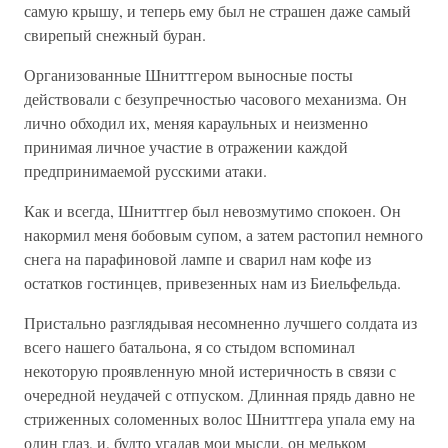
самую крышу, и теперь ему был не страшен даже самый
свирепый снежный буран.
Организованные Шниттгером выносные посты
действовали с безупречностью часового механизма. Он
лично обходил их, меняя караульных и неизменно
принимая личное участие в отражении каждой
предпринимаемой русскими атаки.
Как и всегда, Шниттгер был невозмутимо спокоен. Он
накормил меня бобовым супом, а затем растопил немного
снега на парафиновой лампе и сварил нам кофе из
остатков гостинцев, привезенных нам из Биельфельда.
Пристально разглядывая несомненно лучшего солдата из
всего нашего батальона, я со стыдом вспоминал
некоторую проявленную мной истеричность в связи с
очередной неудачей с отпуском. Длинная прядь давно не
стриженных соломенных волос Шниттгера упала ему на
один глаз, и, будто угадав мои мысли, он мельком