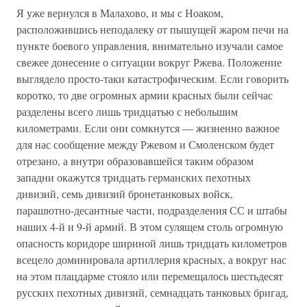
Я уже вернулся в Малахово, и мы с Ноаком,
расположившись неподалеку от пышущей жаром печи на
пункте боевого управления, внимательно изучали самое
свежее донесение о ситуации вокруг Ржева. Положение
выглядело просто-таки катастрофическим. Если говорить
коротко, то две огромных армии красных были сейчас
разделены всего лишь тридцатью с небольшим
километрами. Если они сомкнутся — жизненно важное
для нас сообщение между Ржевом и Смоленском будет
отрезано, а внутри образовавшейся таким образом
западни окажутся тридцать германских пехотных
дивизий, семь дивизий бронетанковых войск,
парашютно-десантные части, подразделения СС и штабы
наших 4-й и 9-й армий. В этом сулящем столь огромную
опасность коридоре шириной лишь тридцать километров
всецело доминировала артиллерия красных, а вокруг нас
на этом плацдарме стояло или перемещалось шестьдесят
русских пехотных дивизий, семнадцать танковых бригад,