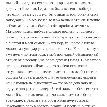
мыслей то и дело неуклонно возвращался к тому, что
дорога от Ржева до Германии была все еще свободна и
что если повезет, то я мог бы отправиться по ней в свой
запоздалый, но тем более долгожданный отпуск. Именно
сейчас меня можно было бы без проблем заменить в
Малахово каким-нибудь молодым врачом из тылового
госпиталя, и я смог бы наконец отдохнуть от России дома
с Мартой и моей семьей. С тех пор, как поезд с пятью
молодыми унтерарцтами оставил вокзал Колона, минуло
уже почти полтора года, а мой последний официальный
отпуск был вообще уже более двух лет назад. В Малахово
не происходило сейчас ничего особенного; моего
отсутствия в течение шести недель никто особенно и не
ощутил бы; да и в любом случае незаменимых людей в
конце концов не существует — это было доказано не
одну сотню раз на примере 3-го батальона. От всех этих
мыслей мне стало невыразимо жалко самого себя, и,
возможно, в результате этого я опять почувствовал
нехорошую боль в области сердца. Я поспешно стянул