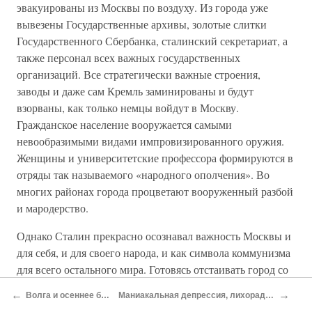
эвакуированы из Москвы по воздуху. Из города уже
вывезены Государственные архивы, золотые слитки
Государственного Сбербанка, сталинский секретариат, а
также персонал всех важных государственных
организаций. Все стратегически важные строения,
заводы и даже сам Кремль заминированы и будут
взорваны, как только немцы войдут в Москву.
Гражданское население вооружается самыми
невообразимыми видами импровизированного оружия.
Женщины и университетские профессора формируются в
отряды так называемого «народного ополчения». Во
многих районах города процветают вооруженный разбой
и мародерство.
Однако Сталин прекрасно осознавал важность Москвы и
для себя, и для своего народа, и как символа коммунизма
для всего остального мира. Готовясь отстаивать город со
всем возможным ожесточением, он приказал направить
←
→
Волга и осеннее бездорожье
Маниакальная депрессия, лихорадка и обморожения
туда значительные военные силы из Сибири. В