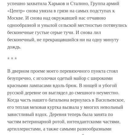
успешно захватила Харьков и Сталино, Группа армий
«Центр» снова увязла в грязи на самых подступах к
Москве. И снова над окружавшей нас отчаянно
однообразной и унылой сельской местностью потянулись
бесконечные густые серые тучи. И снова лил
бесконечный, не прекращавшийся ни на одну минуту
дождь.
* * *
В дверном проеме моего перевязочного пункта стоял
безупречно, с иголочки одетый майор с широкими
красными лампасами вдоль брюк. В нищей и убогой
русской деревне он выглядел до смешного неуместно.
Когда часть нашего батальона вернулась в Васильевское,
его теплая меховая куртка вызвала у многих невольный
завистливый вздох. Деревня теперь была занята по
частям ветеринарной ротой, интендантскими частями,
артиллеристами, а также самыми разнообразными