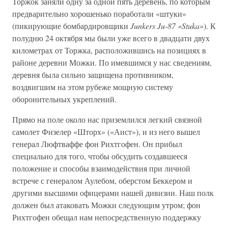
Торжок заняли одну за одной пять деревень, по которым
предварительно хорошенько поработали «штуки»
(пикирующие бомбардировщики
Junkers Ju-87 «Stuka»
). К
полудню 24 октября мы были уже всего в двадцати двух
километрах от Торжка, расположившись на позициях в
районе деревни Можки. По имевшимся у нас сведениям,
деревня была сильно защищена противником,
воздвигшим на этом рубеже мощную систему
оборонительных укреплений.
Прямо на поле около нас приземлился легкий связной
самолет Физелер «Шторх» («Аист»), и из него вышел
генерал Люфтваффе фон Рихтгофен. Он прибыл
специально для того, чтобы обсудить создавшееся
положение и способы взаимодействия при личной
встрече с генералом Аулебом, оберстом Беккером и
другими высшими офицерами нашей дивизии. Наш полк
должен был атаковать Можки следующим утром; фон
Рихтгофен обещал нам непосредственную поддержку