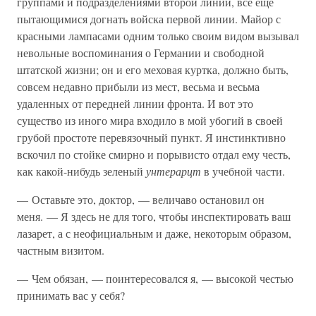
группами и подразделениями второй линии, все еще
пытающимися догнать войска первой линии. Майор с
красными лампасами одним только своим видом вызывал
невольные воспоминания о Германии и свободной
штатской жизни; он и его меховая куртка, должно быть,
совсем недавно прибыли из мест, весьма и весьма
удаленных от передней линии фронта. И вот это
существо из иного мира входило в мой убогий в своей
грубой простоте перевязочный пункт. Я инстинктивно
вскочил по стойке смирно и порывисто отдал ему честь,
как какой-нибудь зеленый
унтерарцт
в учебной части.
— Оставьте это, доктор, — величаво остановил он
меня. — Я здесь не для того, чтобы инспектировать ваш
лазарет, а с неофициальным и даже, некоторым образом,
частным визитом.
— Чем обязан, — поинтересовался я, — высокой честью
принимать вас у себя?