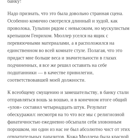
банку!
Надо признать, что это была довольно странная сцена.
Особенно комично смотрелся длинный и худой, как
проволока, Тульпин рядом с невысоким, но мускулистым
крепышом Генрихом. Мюллер уселся на ящик с
перевязочными материалами, а я расположился на
единственном во всей комнате стуле. Полагая, что это
придаст мне больше веса и значительности в глазах
подчиненных, я все же решил оставить на себе
подштанники — в качестве привилегии,
соответствовавшей моей должности.
К всеобщему смущению и замешательству, в банку стали
отправляться вошь за вошью, и в конечном итоге общий
«улов» составил четырнадцать штук. Результат
обескуражил: несмотря на то что все мы с религиозной
фанатичностью ежедневно обсыпали себя зловонным
порошком, ни один из нас не был абсолютно чист от этих
отвратительных паразитов. Кожа Мюллера была красной