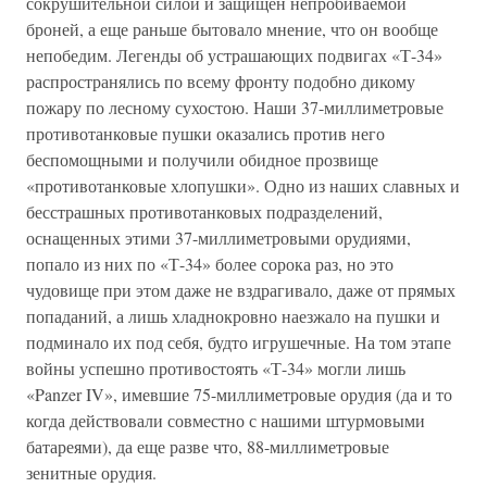
сокрушительной силой и защищен непробиваемой
броней, а еще раньше бытовало мнение, что он вообще
непобедим. Легенды об устрашающих подвигах «Т-34»
распространялись по всему фронту подобно дикому
пожару по лесному сухостою. Наши 37-миллиметровые
противотанковые пушки оказались против него
беспомощными и получили обидное прозвище
«противотанковые хлопушки». Одно из наших славных и
бесстрашных противотанковых подразделений,
оснащенных этими 37-миллиметровыми орудиями,
попало из них по «Т-34» более сорока раз, но это
чудовище при этом даже не вздрагивало, даже от прямых
попаданий, а лишь хладнокровно наезжало на пушки и
подминало их под себя, будто игрушечные. На том этапе
войны успешно противостоять «Т-34» могли лишь
«Panzer IV», имевшие 75-миллиметровые орудия (да и то
когда действовали совместно с нашими штурмовыми
батареями), да еще разве что, 88-миллиметровые
зенитные орудия.