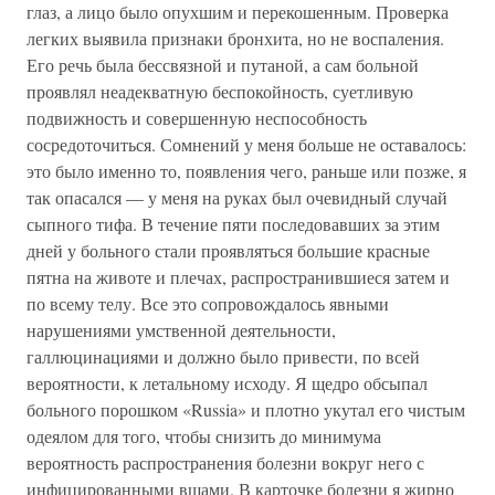
глаз, а лицо было опухшим и перекошенным. Проверка
легких выявила признаки бронхита, но не воспаления.
Его речь была бессвязной и путаной, а сам больной
проявлял неадекватную беспокойность, суетливую
подвижность и совершенную неспособность
сосредоточиться. Сомнений у меня больше не оставалось:
это было именно то, появления чего, раньше или позже, я
так опасался — у меня на руках был очевидный случай
сыпного тифа. В течение пяти последовавших за этим
дней у больного стали проявляться большие красные
пятна на животе и плечах, распространившиеся затем и
по всему телу. Все это сопровождалось явными
нарушениями умственной деятельности,
галлюцинациями и должно было привести, по всей
вероятности, к летальному исходу. Я щедро обсыпал
больного порошком «Russia» и плотно укутал его чистым
одеялом для того, чтобы снизить до минимума
вероятность распространения болезни вокруг него с
инфицированными вшами. В карточке болезни я жирно