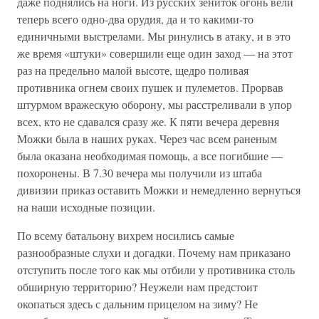
даже поднялись на ноги. Из русских зениток огонь вели
теперь всего одно-два орудия, да и то какими-то
единичными выстрелами. Мы ринулись в атаку, и в это
же время «штуки» совершили еще один заход — на этот
раз на предельно малой высоте, щедро поливая
противника огнем своих пушек и пулеметов. Прорвав
штурмом вражескую оборону, мы расстреливали в упор
всех, кто не сдавался сразу же. К пяти вечера деревня
Можки была в наших руках. Через час всем раненым
была оказана необходимая помощь, а все погибшие —
похоронены. В 7.30 вечера мы получили из штаба
дивизии приказ оставить Можки и немедленно вернуться
на наши исходные позиции.
По всему батальону вихрем носились самые
разнообразные слухи и догадки. Почему нам приказано
отступить после того как мы отбили у противника столь
обширную территорию? Неужели нам предстоит
окопаться здесь с дальним прицелом на зиму? Не