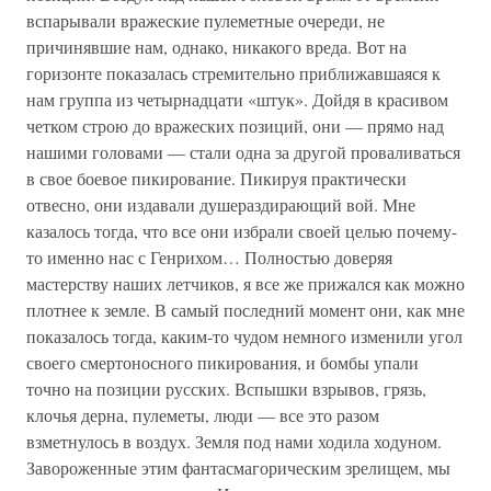
вспарывали вражеские пулеметные очереди, не
причинявшие нам, однако, никакого вреда. Вот на
горизонте показалась стремительно приближавшаяся к
нам группа из четырнадцати «штук». Дойдя в красивом
четком строю до вражеских позиций, они — прямо над
нашими головами — стали одна за другой проваливаться
в свое боевое пикирование. Пикируя практически
отвесно, они издавали душераздирающий вой. Мне
казалось тогда, что все они избрали своей целью почему-
то именно нас с Генрихом… Полностью доверяя
мастерству наших летчиков, я все же прижался как можно
плотнее к земле. В самый последний момент они, как мне
показалось тогда, каким-то чудом немного изменили угол
своего смертоносного пикирования, и бомбы упали
точно на позиции русских. Вспышки взрывов, грязь,
клочья дерна, пулеметы, люди — все это разом
взметнулось в воздух. Земля под нами ходила ходуном.
Завороженные этим фантасмагорическим зрелищем, мы