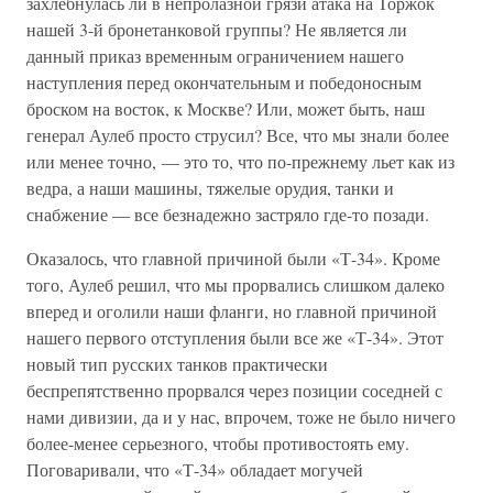
захлебнулась ли в непролазной грязи атака на Торжок
нашей 3-й бронетанковой группы? Не является ли
данный приказ временным ограничением нашего
наступления перед окончательным и победоносным
броском на восток, к Москве? Или, может быть, наш
генерал Аулеб просто струсил? Все, что мы знали более
или менее точно, — это то, что по-прежнему льет как из
ведра, а наши машины, тяжелые орудия, танки и
снабжение — все безнадежно застряло где-то позади.
Оказалось, что главной причиной были «Т-34». Кроме
того, Аулеб решил, что мы прорвались слишком далеко
вперед и оголили наши фланги, но главной причиной
нашего первого отступления были все же «Т-34». Этот
новый тип русских танков практически
беспрепятственно прорвался через позиции соседней с
нами дивизии, да и у нас, впрочем, тоже не было ничего
более-менее серьезного, чтобы противостоять ему.
Поговаривали, что «Т-34» обладает могучей