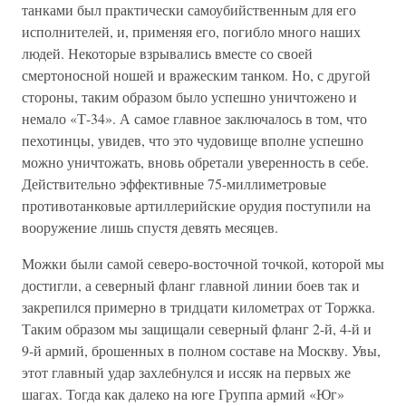
танками был практически самоубийственным для его
исполнителей, и, применяя его, погибло много наших
людей. Некоторые взрывались вместе со своей
смертоносной ношей и вражеским танком. Но, с другой
стороны, таким образом было успешно уничтожено и
немало «Т-34». А самое главное заключалось в том, что
пехотинцы, увидев, что это чудовище вполне успешно
можно уничтожать, вновь обретали уверенность в себе.
Действительно эффективные 75-миллиметровые
противотанковые артиллерийские орудия поступили на
вооружение лишь спустя девять месяцев.
Можки были самой северо-восточной точкой, которой мы
достигли, а северный фланг главной линии боев так и
закрепился примерно в тридцати километрах от Торжка.
Таким образом мы защищали северный фланг 2-й, 4-й и
9-й армий, брошенных в полном составе на Москву. Увы,
этот главный удар захлебнулся и иссяк на первых же
шагах. Тогда как далеко на юге Группа армий «Юг»