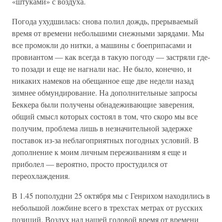
«штуками» с воздуха.
Погода ухудшилась: снова полил дождь, прерываемый
время от времени небольшими снежными зарядами. Мы
все промокли до нитки, а машины с боеприпасами и
провиантом — как всегда в такую погоду — застряли где-
то позади и еще не нагнали нас. Не было, конечно, и
никаких намеков на обещанное еще две недели назад
зимнее обмундирование. На дополнительные запросы
Беккера были получены обнадеживающие заверения,
общий смысл которых состоял в том, что скоро мы все
получим, проблема лишь в незначительной задержке
поставок из-за неблагоприятных погодных условий. В
дополнение к моим личным переживаниям я еще и
приболел — вероятно, просто простудился от
переохлаждения.
В 1.45 пополудни 25 октября мы с Генрихом находились в
небольшой ложбине всего в трехстах метрах от русских
позиций. Воздух над нашей головой время от времени