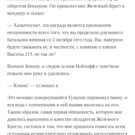
оберстом Беккером. Он приколол мне Железный Крест к
мундиру и сказал:
— Хальтепункт, эта награда является признанием
неоценимости всего того, что вы проделали для вашего
батальона начиная со 2 октября сего года. Вы, наверное,
будете связывать ее, в частности, с памятью о взятии
Высоты 215, не так ли?
Вначале Беккер, а следом за ним Нойхофф с чувством
пожали мне руку и удалились.
— Клинк! — услышал я.
Это неловко повернувшийся Тульпин опрокинул банку, и
вся вода с плененными в ней вшами вылилась на пол.
Таким образом, самая первая обязанность, которую мне
довелось выполнять в качестве обладателя Железного
Креста, состояла в том, что мне пришлось помогать всем
остальным незамедлительно отлавливать расползавшихся