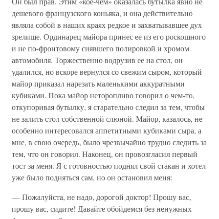
Он был прав. Этим «кое-чем» оказалась бутылка явно не
дешевого французского коньяка, и она действительно
являла собой в наших краях редкое и захватывавшее дух
зрелище. Ординарец майора принес ее из его роскошного
и не по-фронтовому сиявшего полировкой и хромом
автомобиля. Торжественно водрузив ее на стол, он
удалился, но вскоре вернулся со свежим сыром, который
майор приказал нарезать маленькими аккуратными
кубиками. Пока майор неторопливо говорил о чем-то,
откупоривая бутылку, я старательно следил за тем, чтобы
не залить стол собственной слюной. Майор, казалось, не
особенно интересовался аппетитными кубиками сыра, а
мне, в свою очередь, было чрезвычайно трудно следить за
тем, что он говорил. Наконец, он провозгласил первый
тост за меня. Я с готовностью поднял свой стакан и хотел
уже было подняться сам, но он остановил меня:
— Пожалуйста, не надо, дорогой доктор! Прошу вас,
прошу вас, сидите! Давайте обойдемся без ненужных