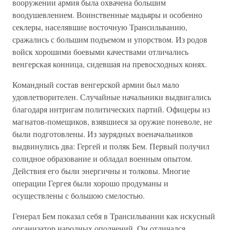
вооружении армия была охвачена большим
воодушевлением. Воинственные мадьяры и особенно
секлеры, населявшие восточную Трансильванию,
сражались с большим подъемом и упорством. Из родов
войск хорошими боевыми качествами отличались
венгерская конница, сидевшая на превосходных конях.
Командный состав венгерской армии был мало
удовлетворителен. Случайные начальники выдвигались
благодаря интригам политических партий. Офицеры из
магнатов-помещиков, взявшиеся за оружие поневоле, не
были подготовлены. Из заурядных военачальников
выдвинулись два: Гергей и поляк Бем. Первый получил
солидное образование и обладал военным опытом.
Действия его были энергичны и толковы. Многие
операции Гергея были хорошо продуманы и
осуществлены с большою смелостью.
Генерал Бем показал себя в Трансильвании как искусный
организатор народных ополчений. Он отличался