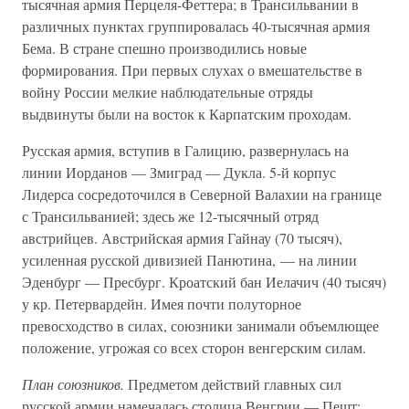
тысячная армия Перцеля-Феттера; в Трансильвании в
различных пунктах группировалась 40-тысячная армия
Бема. В стране спешно производились новые
формирования. При первых слухах о вмешательстве в
войну России мелкие наблюдательные отряды
выдвинуты были на восток к Карпатским проходам.
Русская армия, вступив в Галицию, развернулась на
линии Иорданов — Змиград — Дукла. 5-й корпус
Лидерса сосредоточился в Северной Валахии на границе
с Трансильванией; здесь же 12-тысячный отряд
австрийцев. Австрийская армия Гайнау (70 тысяч),
усиленная русской дивизией Панютина, — на линии
Эденбург — Пресбург. Кроатский бан Иелачич (40 тысяч)
у кр. Петервардейн. Имея почти полуторное
превосходство в силах, союзники занимали объемлющее
положение, угрожая со всех сторон венгерским силам.
План союзников.
Предметом действий главных сил
русской армии намечалась столица Венгрии — Пешт: