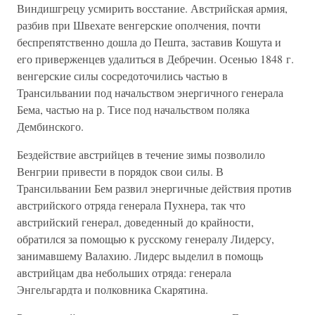
Виндишгрецу усмирить восстание. Австрийская армия,
разбив при Швехате венгерские ополчения, почти
беспрепятственно дошла до Пешта, заставив Кошута и
его приверженцев удалиться в Дебречин. Осенью 1848 г.
венгерские силы сосредоточились частью в
Трансильвании под начальством энергичного генерала
Бема, частью на р. Тисе под начальством поляка
Дембинского.
Бездействие австрийцев в течение зимы позволило
Венгрии привести в порядок свои силы. В
Трансильвании Бем развил энергичные действия против
австрийского отряда генерала Пухнера, так что
австрийский генерал, доведенный до крайности,
обратился за помощью к русскому генералу Лидерсу,
занимавшему Валахию. Лидерс выделил в помощь
австрийцам два небольших отряда: генерала
Энгельгардта и полковника Скарятина.