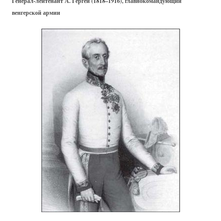
Генерал-лейтенант А. Гергей (1818–1916), главнокомандующий
венгерской армии