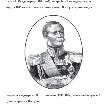
Князь А. Виндишгрец (1787–1862), австрийский фельдмаршал, до
апреля 1849 года возглавлял поход против Венгерской революции
Генерал-фельдмаршал И. Ф. Паскевич (1782–1856), главнокомандующий
русской армии в Венгрии