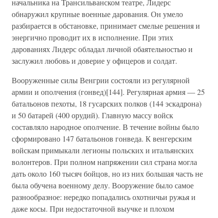
начальника на Трансильванском театре, Лидерс
обнаружил крупные военные дарования. Он умело
разбирается в обстановке, принимает смелые решения и
энергично проводит их в исполнение. При этих
дарованиях Лидерс обладал личной обаятельностью и
заслужил любовь и доверие у офицеров и солдат.
Вооруженные силы Венгрии состояли из регулярной
армии и ополчения (гонвед)[144]. Регулярная армия — 25
батальонов пехоты, 18 гусарских полков (144 эскадрона)
и 50 батарей (400 орудий). Главную массу войск
составляло народное ополчение. В течение войны было
сформировано 147 батальонов гонведа. К венгерским
войскам примыкали легионы польских и итальянских
волонтеров. При полном напряжении сил страна могла
дать около 160 тысяч бойцов, но из них большая часть не
была обучена военному делу. Вооружение было самое
разнообразное: нередко попадались охотничьи ружья и
даже косы. При недостаточной выучке и плохом