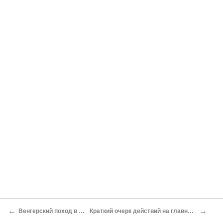
←
→
Венгерский поход в 1849 г.
Краткий очерк действий на главном театре