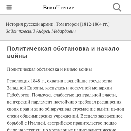
ВикиЧтение
История русской армии. Том второй [1812-1864 гг.]
Зайончковский Андрей Медардович
Политическая обстановка и начало
войны
Политическая обстановка и начало войны
Революция 1848 г., охватив важнейшие государства
Западной Европы, коснулась и лоскутной монархии
Габсбургов. Пользуясь слабостью центральной власти,
венгерский парламент настойчиво требовал расширения
своих прав и явно обнаруживал стремление выйти из-под
опеки общеимперских учреждений. Всецело захваченное
борьбой с Италией, австрийское правительство пошло
было на уступки, но чрезмерные националистические