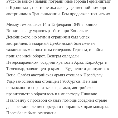
Русские войска заняли пограничные города Германштадт
и Кронштадт, но это не оказало существенной помощи
австрийцам в Трансильвании. Бем продолжал теснить их.
Между тем на Тисе 14 и 15 февраля 1849 г. князю
Виндишгрецу удалось разбить при Копольне
Дембинского, но этим и ограничен был успех
австрийцев. Бездарный Дембинский был сменен
талантливым и опытным генералом Гергеем, и война
приняла иной оборот. Венгры овладели
Петерсвардейном, осадили крепости Арад, Карлсбург и
Темешвар, заняли центр края — Будапешт и двинулись к
Вене. Слабая австрийская армия отошла к Пресбургу.
Удар заносился над столицей Габсбургов. Не видя
возможности справиться с врагами, австрийское
правительство обратилось к императору Николаю
Павловичу с просьбой оказать помощь соседней стране
для восстановления порядка и попранных прав монарха.
Просьба не была отклонена.