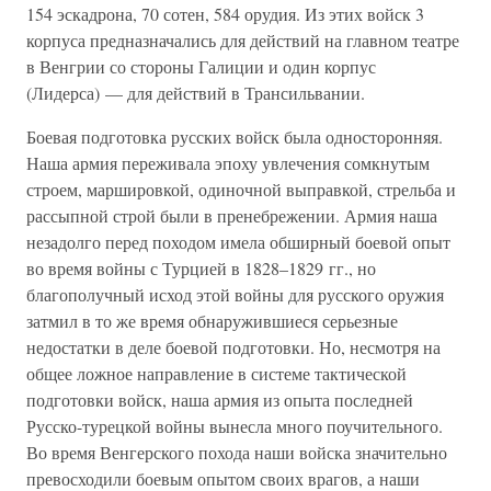
154 эскадрона, 70 сотен, 584 орудия. Из этих войск 3
корпуса предназначались для действий на главном театре
в Венгрии со стороны Галиции и один корпус
(Лидерса) — для действий в Трансильвании.
Боевая подготовка русских войск была односторонняя.
Наша армия переживала эпоху увлечения сомкнутым
строем, маршировкой, одиночной выправкой, стрельба и
рассыпной строй были в пренебрежении. Армия наша
незадолго перед походом имела обширный боевой опыт
во время войны с Турцией в 1828–1829 гг., но
благополучный исход этой войны для русского оружия
затмил в то же время обнаружившиеся серьезные
недостатки в деле боевой подготовки. Но, несмотря на
общее ложное направление в системе тактической
подготовки войск, наша армия из опыта последней
Русско-турецкой войны вынесла много поучительного.
Во время Венгерского похода наши войска значительно
превосходили боевым опытом своих врагов, а наши