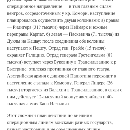
операционное направление — в тыл главным силам
венгров, сосредоточенным у кр. Коморн, наступление
планировалось осуществить двумя колоннами: а) правая
— Ридигера (31? тысячи) через Неймарк и южные
переправы Карпат, б) левая — Паскевича (71 тысяча) из
Дуклы на Кашау; после соединения обе колонны
наступают к Пешту. Отряд ген. Граббе (15 тысяч)
охраняет Галицию. Отряд генерала Гротенгельма (8?
тысячи) вступает через Буковину в Трансильванию к р.
Быстрице, отвлекая противника от главного театра.
Австрийская армия с дивизией Панютина переходит в
наступление с запада к Коморну. Генерал Лидерс (26
тысяч) вторгается из Валахии в Трансильванию; в связи с
ним действует 12-тысячный корпус австрийцев и 40-
тысячная армия Бана Иелачича.
Этот сложный план действий по внешним
операционным линиям войсками разных государств,
разных настроений и не объединенных общим