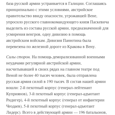
база русской армии устраивается в Галиции. Соглашаясь
принципиально с этими условиями, австрийское
правительство ввиду опасности, угрожавшей Вене,
упросило русского главнокомандующего князя Паскевича
выделить из состава русской армии, предназначенной для
усмирения венгров, одну дивизию в помощь
австрийским войскам. Дивизия Панютина была
перевезена по железной дороге из Кракова в Вену.
Силы сторон.
На помощь деморализованной военными
неудачами регулярной австрийской армии,
насчитывавшей в своих рядах на главном театре под
Веной не более 40 тысяч человек, была отправлена
русская армия силой в 190 тысяч. В состав нашей армии
вошли: 2-й пехотный корпус (генерал-лейтенант
Куприянов), 3-й пехотный корпус (генерал-адъютант
Ридигер), 4-й пехотный корпус (генерал от инфантерии
Чеодаев), 5-й пехотный корпус (генерал-адъютант
Лидерс). Всего в действующей армии — 196 батальонов,