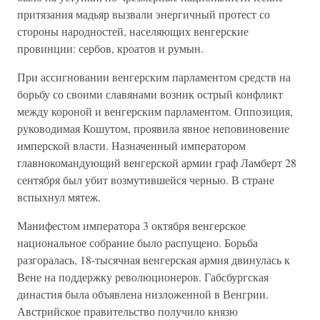
притязания мадьяр вызвали энергичный протест со
стороны народностей, населяющих венгерские
провинции: сербов, кроатов и румын.
При ассигновании венгерским парламентом средств на
борьбу со своими славянами возник острый конфликт
между короной и венгерским парламентом. Оппозиция,
руководимая Кошутом, проявила явное неповиновение
имперской власти. Назначенный императором
главнокомандующий венгерской армии граф Ламберт 28
сентября был убит возмутившейся чернью. В стране
вспыхнул мятеж.
Манифестом императора 3 октября венгерское
национальное собрание было распущено. Борьба
разгоралась, 18-тысячная венгерская армия двинулась к
Вене на поддержку революционеров. Габсбургская
династия была объявлена низложенной в Венгрии.
Австрийское правительство получило князю