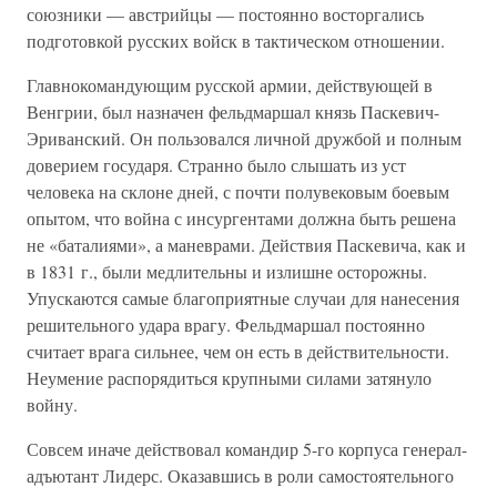
союзники — австрийцы — постоянно восторгались
подготовкой русских войск в тактическом отношении.
Главнокомандующим русской армии, действующей в
Венгрии, был назначен фельдмаршал князь Паскевич-
Эриванский. Он пользовался личной дружбой и полным
доверием государя. Странно было слышать из уст
человека на склоне дней, с почти полувековым боевым
опытом, что война с инсургентами должна быть решена
не «баталиями», а маневрами. Действия Паскевича, как и
в 1831 г., были медлительны и излишне осторожны.
Упускаются самые благоприятные случаи для нанесения
решительного удара врагу. Фельдмаршал постоянно
считает врага сильнее, чем он есть в действительности.
Неумение распорядиться крупными силами затянуло
войну.
Совсем иначе действовал командир 5-го корпуса генерал-
адъютант Лидерс. Оказавшись в роли самостоятельного