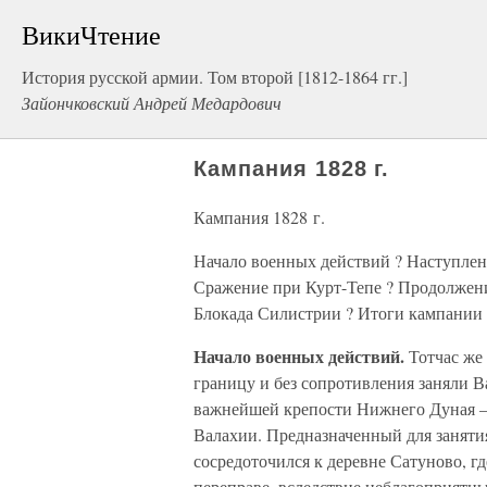
ВикиЧтение
История русской армии. Том второй [1812-1864 гг.]
Зайончковский Андрей Медардович
Кампания 1828 г.
Кампания 1828 г.
Начало военных действий ? Наступлен
Сражение при Курт-Тепе ? Продолжени
Блокада Силистрии ? Итоги кампании
Начало военных действий.
Тотчас же 
границу и без сопротивления заняли 
важнейшей крепости Нижнего Дуная — 
Валахии. Предназначенный для заняти
сосредоточился к деревне Сатуново, г
переправе, вследствие неблагоприятны