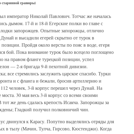
со старинной гравюры)
был император Николай Павлович. Тотчас же началась
ись дымом. 17-й и 18-й Егерские полки во главе с
 лодки запорожцев. Опытные запорожцы, отлично
Дунай и высадили егерей скрытно от турок в
 позиции. Пройдя около версты по пояс в воде, егеря
лся бой. Пока внимание турок было всецело поглощено
о на правом фланге турецкой позиции, успел
елон — 2-я бригада 9-й пехотной дивизии.
а; все стремились заслужить царское спасибо. Турки
ронта и с фланга и бежали, бросив артиллерию и
112 человек, 3-й корпус перешел через Дунай. На
моста. 30 мая весь 3-й корпус со всеми своими
 тот же день сдалась крепость Исакча. Запорожцы за
ждены; Гладкий получил полковничий чин.
ус двинулся к Карасу. Попутно выделялись отряды для
х в тылу (Мачин, Тулча, Гирсово, Кюстенджи). Когда