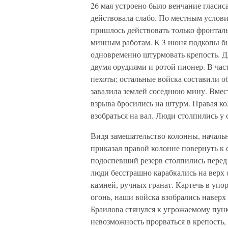
26 мая устроено было венчание гласис
действовала слабо. По местным услови
пришлось действовать только фронтал
минным работам. К 3 июня подкопы бы
одновременно штурмовать крепость. Дл
двумя орудиями и ротой пионер. В ча
пехоты; остальные войска составили о
завалила землей соседнюю мину. Вмест
взрыва бросились на штурм. Правая ко
взобраться на вал. Люди столпились у 
Видя замешательство колонны, начальн
приказал правой колонне повернуть 
подоспевший резерв столпились перед 
люди бесстрашно карабкались на верх 
камней, ручных гранат. Картечь в уп
огонь, наши войска взобрались наверх
Браилова стянулся к угрожаемому пун
невозможность прорваться в крепость