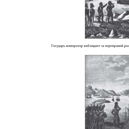
Государь император наблюдает за переправой ро