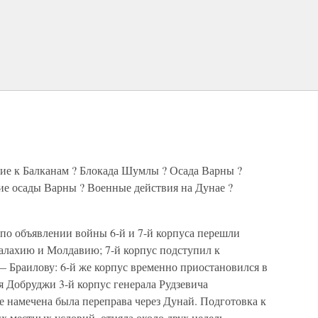
ие к Балканам ? Блокада Шумлы ? Осада Варны ?
е осады Варны ? Военные действия на Дунае ?
по объявлении войны 6-й и 7-й корпуса перешли
Валахию и Молдавию; 7-й корпус подступил к
Браилову: 6-й же корпус временно приостановился в
я Добруджи 3-й корпус генерала Рудзевича
де намечена была переправа через Дунай. Подготовка к
х местных условий, отняла около двух недель.