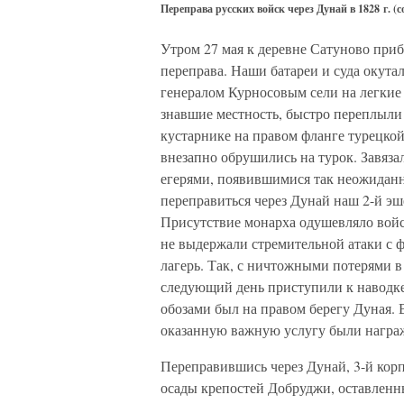
Переправа русских войск через Дунай в 1828 г. (
Утром 27 мая к деревне Сатуново при
переправа. Наши батареи и суда окутал
генералом Курносовым сели на легкие
знавшие местность, быстро переплыли 
кустарнике на правом фланге турецкой
внезапно обрушились на турок. Завяза
егерями, появившимися так неожиданн
переправиться через Дунай наш 2-й эш
Присутствие монарха одушевляло войск
не выдержали стремительной атаки с ф
лагерь. Так, с ничтожными потерями в 
следующий день приступили к наводке 
обозами был на правом берегу Дуная. В
оказанную важную услугу были награ
Переправившись через Дунай, 3-й корп
осады крепостей Добруджи, оставленны