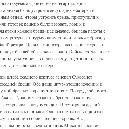
а на атакуемом фронте, но наша артиллерия
ям нельзя было устроить анфиладные батареи и
ьным огнем. Чтобы устроить брешь, приступили к
ли готовы; решено было взорвать горны и
я атаки каждой бреши назначалась бригада пехоты с
стном резерве к штурмующим оставили также бригаду
бщий резерв. Одна из мин взорвалась раньше срока и
о двух брешей образовалась одна. Войска тотчас после
лонна, уткнувшись в целую стену, тщетно пыталась
стены, неся большие потери.
ик штаба осадного корпуса генерал Сухозанет
к соседней бреши. Обе наши штурмующие колонны и
узкой брешью в крепостной стене. По груде обломков
обвала. Турки встречали храбрецов градом пуль,
ор расстреливала штурмующих. Несмотря на адский
 и схватились в штыки. Однако почти весь гарнизон
кту и заслонил собой зияющую брешь. Видя
, начальник осады великий князь Михаил Павлович