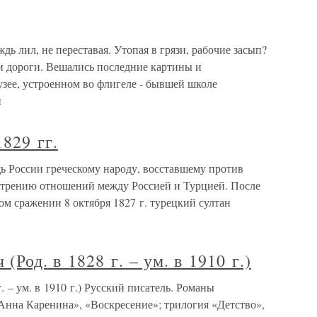
ь лил, не переставая. Утопая в грязи, рабочие засып?
и дороги. Вешались последние картины и
зее, устроенном во флигеле - бывшей школе
и
829 гг.
ь России греческому народу, восставшему против
острению отношений между Россией и Турцией. После
ом сражении 8 октября 1827 г. турецкий султан
(Род. в 1828 г. – ум. в 1910 г.)
. – ум. в 1910 г.) Русский писатель. Романы
Анна Каренина», «Воскресение»; трилогия «Детство»,