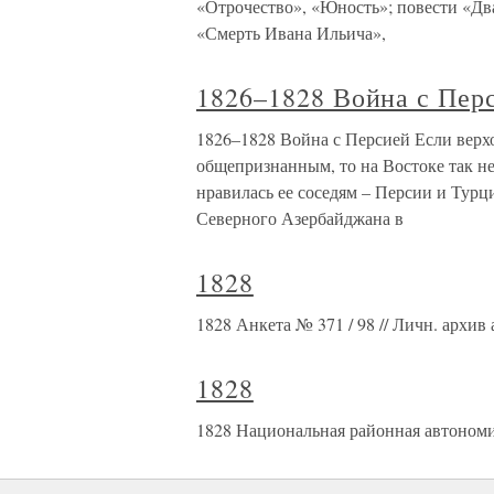
«Отрочество», «Юность»; повести «Два
«Смерть Ивана Ильича»,
1826–1828 Война с Пер
1826–1828 Война с Персией Если верхо
общепризнанным, то на Востоке так не
нравилась ее соседям – Персии и Турци
Северного Азербайджана в
1828
1828 Анкета № 371 / 98 // Личн. архив 
1828
1828 Национальная районная автоно