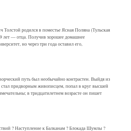
Толстой родился в поместье Ясная Поляна (Тульская
в 9 лет — отца. Получив хорошее домашнее
верситет, но через три года оставил его,
орческий путь был необычайно контрастен. Выйдя из
н стал придворным живописцем, попал в круг высшей
имечательны; в тридцатилетнем возрасте он пишет
ствий ? Наступление к Балканам ? Блокада Шумлы ?