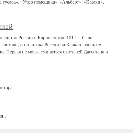
 гусара», «Утро помещика», «Альберт», «Казаки»,
сией
венство России в Европе после 1814 г. было
 считали, и политика России на Кавказе очень не
и. Первая не могла смириться с потерей Дагестана и
автора.
мия…