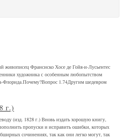
ий живописец Франсиско Хосе де Гойя-и-Лусьентес
еменники художника с особенным любопытством
нта-Флорида.Почему?Вопрос 1.74Другим шедевром
8 г.)
ду (изд. 1828 г.) Вновь издать хорошую книгу,
 пополнить пропуски и исправить ошибки, которых
обширных сочинениях, так как они легко могут, так