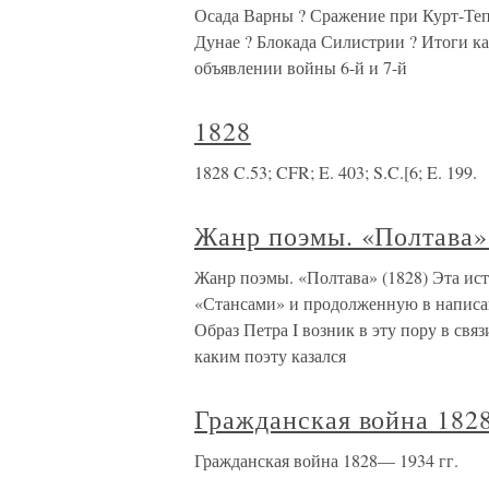
Осада Варны ? Сражение при Курт-Теп
Дунае ? Блокада Силистрии ? Итоги к
объявлении войны 6-й и 7-й
1828
1828 C.53; CFR; E. 403; S.C.[6; E. 199.
Жанр поэмы. «Полтава»
Жанр поэмы. «Полтава» (1828) Эта ист
«Стансами» и продолженную в написан
Образ Петра I возник в эту пору в св
каким поэту казался
Гражданская война 182
Гражданская война 1828— 1934 гг.