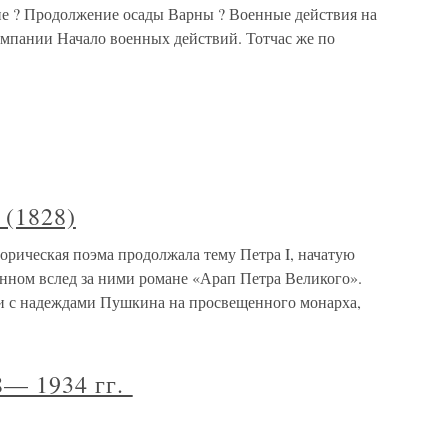
е ? Продолжение осады Варны ? Военные действия на
ампании Начало военных действий. Тотчас же по
 (1828)
орическая поэма продолжала тему Петра I, начатую
ном вслед за ними романе «Арап Петра Великого».
язи с надеждами Пушкина на просвещенного монарха,
8— 1934 гг.