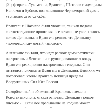
(21) февраля. Лукомский, Врангель, Шатилов и адмиралы
Ненюков и Бубнов, возглавлявшие Черноморский флот,
увольняются от службы.
Врангель и Шатилов были уволены, так как подали
соответствующие прошения, все остальные увольнялись
волею Деникина, и Врангель решил, что Деникину
«померещился» новый «заговор».
Англичане считали, что идет раскол: демократически
настроенный Деникин и сгруппировавшиеся вокруг
Врангеля реакционно настроенные генералы. Они
пытались примирить Врангеля и Деникина. Деникин же
потребовал, чтобы Врангель покинул пределы
Вооруженных Сил Юга России.
Оскорбленный и обиженный Врангель выехал в
Константинополь, откуда отправил Деникину резкое
письмо: «...Если мое пребывание на Родине может