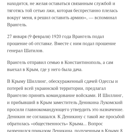
находится, не желая оставаться связанным службой и
тяготясь той сетью лжи, которая беспрестанно плелась
вокруг меня, я решил оставить армию», — вспоминал
Врангель.
27 января (9 февраля) 1920 года Врангель подал
прошение об отставке. Вместе с ним подал прошение
генерал Шатилов.
Врангель отправил семью в Константинополь, а сам
выехал в Крым, где у него была дача.
В Крыму Шиллинг, обескураженный сдачей Одессы и
потерей всей украинской территории, предлагал
Врангелю принять командование войсками. И Шиллинг,
и прибывший в Крым заместитель Деникина Лукомский
просили главнокомандующего утвердить это назначение.
Деникин не соглашался. К Деникину с такой же просьбой
обратилась «общественность» Крыма... Вопрос
разрешился приказом Деникина, полученным в Крыму 8