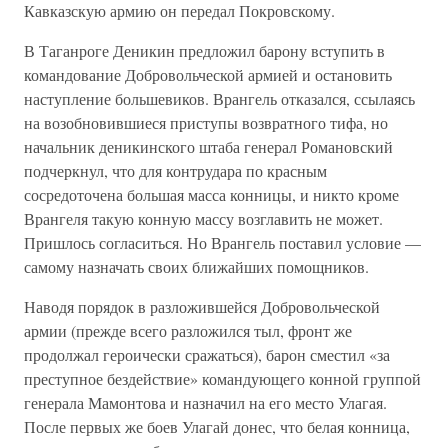
Кавказскую армию он передал Покровскому.
В Таганроге Деникин предложил барону вступить в
командование Добровольческой армией и остановить
наступление большевиков. Врангель отказался, ссылаясь
на возобновившиеся приступы возвратного тифа, но
начальник деникинского штаба генерал Романовский
подчеркнул, что для контрудара по красным
сосредоточена большая масса конницы, и никто кроме
Врангеля такую конную массу возглавить не может.
Пришлось согласиться. Но Врангель поставил условие —
самому назначать своих ближайших помощников.
Наводя порядок в разложившейся Добровольческой
армии (прежде всего разложился тыл, фронт же
продолжал героически сражаться), барон сместил «за
преступное бездействие» командующего конной группой
генерала Мамонтова и назначил на его место Улагая.
После первых же боев Улагай донес, что белая конница,