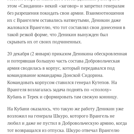
этом «Свидании» некий «заговор» и запретил генералам
без разрешения покидать свои армии. Взаимоотношения
их с Врангелем оставались натянутыми, Деникин даже
жаловался Врангелю, что тот составлял свои донесения в
такой резкой форме, что Деникин вынужден был
скрывать их от своих подчиненных.
20 декабря (2 января) приказом Деникина обескровленная
и потерявшая большую часть состава Добровольческая
армия сводилась в корпус, который передавался под
командование командарма Донской Сидорина.
Командовать корпусом ставился генерал Кутепов. На
Врангеля возлагалась задача поднять по «сполоху»
Кубань и Терек и сформировать там свежую конницу.
На Кубани оказалось, что такую же работу Деникин уже
возложил на генерала Шкуро, которого Врангель не
любил и даже не пустил в Добровольческую армию, когда
тот возвращался из отпуска. Шкуро отвечал Врангелю