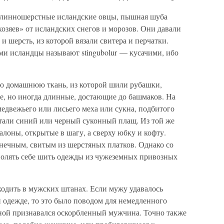
 длинношерстные исландские овцы, пышная шуба
хозяев» от исландских снегов и морозов. Они давали
 и шерсть, из которой вязали свитера и перчатки.
ми исландцы называют stingubolur — кусачими, ибо
ую домашнюю ткань, из которой шили рубашки,
, но иногда длинные, достающие до башмаков. На
едвежьего или лисьего меха или сукна, подбитого
итали синий или черный суконный плащ. Из той же
лоны, открытые в шагу, а сверху юбку и кофту.
нечным, свитым из шерстяных платков. Однако со
волять себе шить одежды из чужеземных привозных
ходить в мужских штанах. Если мужу удавалось
й одежде, то это было поводом для немедленного
оной признавался оскорбленный мужчина. Точно также