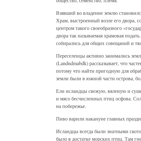
общество, семейство, племя.
Взявший во владение землю становился
Храм, выстроенный возле его двора, 
центром такого своеобразного «госуда
двора так называемая храмовая подать.
собирались для общих совещаний и тя
Переселенцы активно занимались земл
(Landndmabdk) рассказывает, что часте
потому что найти пригодную для обра
земли были в южной части острова, бо
Ели исландцы свежую, вяленую и суше
и мясо бесчисленных птиц осфова. Сол
на побережье.
Пиво варили накануне главных праздн
Исландцы всегда были знатными ското
было в достатке морских птиц. Там гн