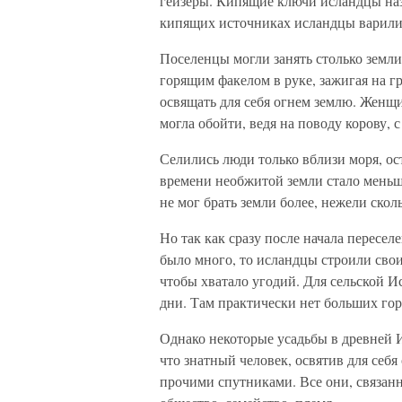
гейзеры. Кипящие ключи исландцы наз
кипящих источниках исландцы варили 
Поселенцы могли занять столько земли,
горящим факелом в руке, зажигая на г
освящать для себя огнем землю. Женщи
могла обойти, ведя на поводу корову, с
Селились люди только вблизи моря, ос
времени необжитой земли стало меньше
не мог брать земли более, нежели сколь
Но так как сразу после начала пересе
было много, то исландцы строили свои
чтобы хватало угодий. Для сельской И
дни. Там практически нет больших горо
Однако некоторые усадьбы в древней 
что знатный человек, освятив для себя
прочими спутниками. Все они, связан