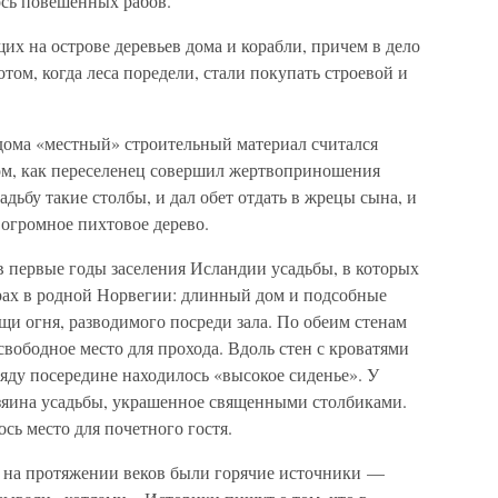
лось повешенных рабов.
их на острове деревьев дома и корабли, причем в дело
том, когда леса поредели, стали покупать строевой и
 дома «местный» строительный материал считался
том, как переселенец совершил жертвоприношения
адьбу такие столбы, и дал обет отдать в жрецы сына, и
 огромное пихтовое дерево.
 в первые годы заселения Исландии усадьбы, в которых
орах в родной Норвегии: длинный дом и подсобные
и огня, разводимого посреди зала. По обеим стенам
свободное место для прохода. Вдоль стен с кроватями
яду посередине находилось «высокое сиденье». У
зяина усадьбы, украшенное священными столбиками.
сь место для почетного гостя.
 на протяжении веков были горячие источники —