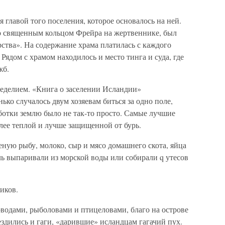
 главой того поселения, которое основалось на ней.
со священным кольцом Фрейра на жертвеннике, был
рства». На содержание храма платилась с каждого
 Рядом с храмом находилось и место тинга и суда, где
жб.
еделием. «Книга о заселении Исландии»
нько случалось двум хозяевам биться за одно поле,
ботки землю было не так-то просто. Самые лучшие
лее теплой и лучше защищенной от бурь.
ную рыбу, молоко, сыр и мясо домашнего скота, яйца
ь выпаривали из морской воды или собирали q утесов
иков.
водами, рыболовами и птицеловами, благо на острове
ездились и гаги, «дарившие» исландцам гагачий пух.