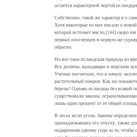
остается характерной чертой исландце
Собственно, такой же характер и у с
Хотя некоторые из них писали о новой 
которой источает масло,[144] скоро им
первых поселенцев в первую же сурову
обратно.
Но все-таки исландская природа во вр
Все долины, выходящие к морским зал
Ученые посчитали, что к началу засел
растительный покров. Как ни покажетс
березы! Однако исландцы без всякой о
существовали законы, ограничивающие
лишь один процент от ее общей площа
В лесах жгли уголь. Законы определял
принадлежавших его откупу, также для
подаренном одному годи за то, чтобы 