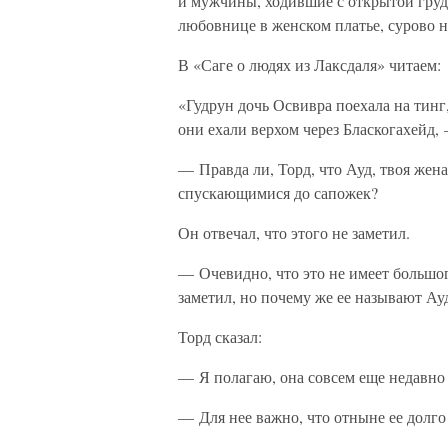
и мужчины, ходившие с открытой гру
любовнице в женском платье, сурово н
В «Саге о людях из Лаксдаля» читаем:
«Гудрун дочь Освивра поехала на тинг
они ехали верхом через Бласкогахейд,
— Правда ли, Торд, что Ауд, твоя жена
спускающимися до сапожек?
Он отвечал, что этого не заметил.
— Очевидно, что это не имеет большог
заметил, но почему же ее называют А
Торд сказал:
— Я полагаю, она совсем еще недавно т
— Для нее важно, что отныне ее долго