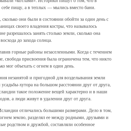
ывали «котлами». Историки пишут о том, что в
себе пищу, а в теплых — мылись вместо бани.
 сколько они были в состоянии обойти за один день с
раницах своего владения костры, что называлось
не разрешалось занять столько земли, сколько она
 восхода до захода солнца.
тавив горные районы незаселенными. Когда с течением
, свобода присвоения была ограничена тем, что никто
ко мог объехать с огнем в один день.
ления незанятой и пригодной для возделывания земли
 усадьбы-хутора на большом расстоянии друг от друга,
сландии такое положение вещей характерно и в наши
дов, а люди живут в удалении друг от друга.
Исландии отличались большими размерами. Дело в том,
 огнем землю, разделял ее между родными, друзьями и
ные родством и дружбой, составляли особенное