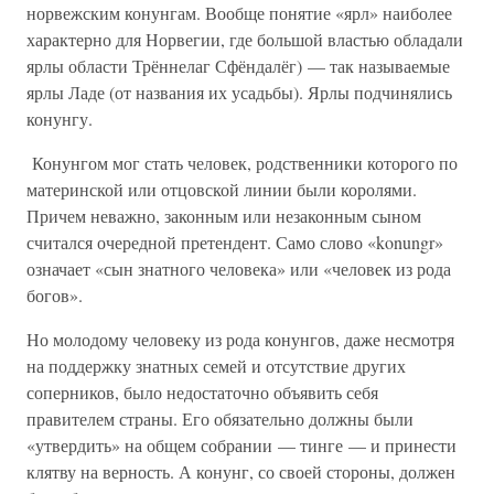
норвежским конунгам. Вообще понятие «ярл» наиболее
характерно для Норвегии, где большой властью обладали
ярлы области Трённелаг Сфёндалёг) — так называемые
ярлы Ладе (от названия их усадьбы). Ярлы подчинялись
конунгу.
Конунгом мог стать человек, родственники которого по
материнской или отцовской линии были королями.
Причем неважно, законным или незаконным сыном
считался очередной претендент. Само слово «konungr»
означает «сын знатного человека» или «человек из рода
богов».
Но молодому человеку из рода конунгов, даже несмотря
на поддержку знатных семей и отсутствие других
соперников, было недостаточно объявить себя
правителем страны. Его обязательно должны были
«утвердить» на общем собрании — тинге — и принести
клятву на верность. А конунг, со своей стороны, должен