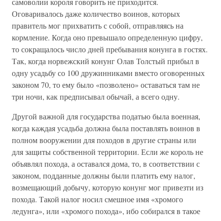
самоволии короля говорить не приходится.
Оговаривалось даже количество воинов, которых
правитель мог прихватить с собой, отправляясь на
кормление. Когда оно превышало определенную цифру,
то сокращалось число дней пребывания конунга в гостях.
Так, когда норвежский конунг Олав Толстый прибыл в
одну усадьбу со 100 дружинниками вместо оговоренных
законом 70, то ему было «позволено» оставаться там не
три ночи, как предписывал обычай, а всего одну.
Другой важной для государства податью была военная,
когда каждая усадьба должна была поставлять воинов в
полном вооружении для походов в другие страны или
для защиты собственной территории. Если же король не
объявлял похода, а оставался дома, то, в соответствии с
законом, подданные должны были платить ему налог,
возмещающий добычу, которую конунг мог привезти из
похода. Такой налог носил смешное имя «хромого
ледунга», или «хромого похода», ибо собирался в такое