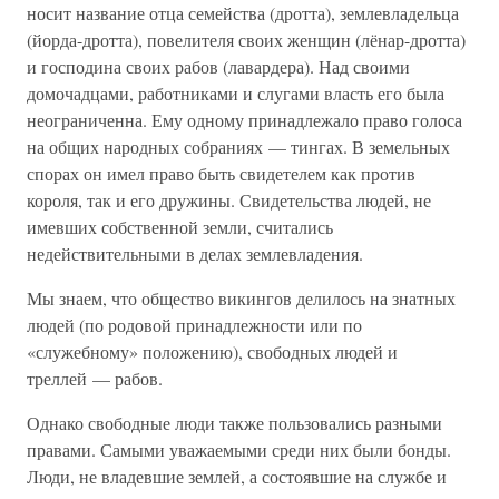
носит название отца семейства (дротта), землевладельца
(йорда-дротта), повелителя своих женщин (лёнар-дротта)
и господина своих рабов (лавардера). Над своими
домочадцами, работниками и слугами власть его была
неограниченна. Ему одному принадлежало право голоса
на общих народных собраниях — тингах. В земельных
спорах он имел право быть свидетелем как против
короля, так и его дружины. Свидетельства людей, не
имевших собственной земли, считались
недействительными в делах землевладения.
Мы знаем, что общество викингов делилось на знатных
людей (по родовой принадлежности или по
«служебному» положению), свободных людей и
треллей — рабов.
Однако свободные люди также пользовались разными
правами. Самыми уважаемыми среди них были бонды.
Люди, не владевшие землей, а состоявшие на службе и