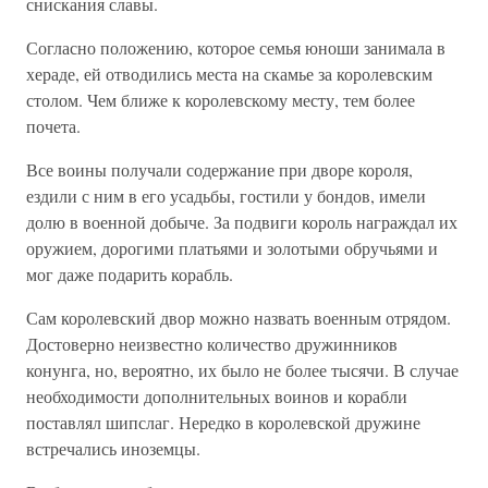
снискания славы.
Согласно положению, которое семья юноши занимала в
хераде, ей отводились места на скамье за королевским
столом. Чем ближе к королевскому месту, тем более
почета.
Все воины получали содержание при дворе короля,
ездили с ним в его усадьбы, гостили у бондов, имели
долю в военной добыче. За подвиги король награждал их
оружием, дорогими платьями и золотыми обручьями и
мог даже подарить корабль.
Сам королевский двор можно назвать военным отрядом.
Достоверно неизвестно количество дружинников
конунга, но, вероятно, их было не более тысячи. В случае
необходимости дополнительных воинов и корабли
поставлял шипслаг. Нередко в королевской дружине
встречались иноземцы.