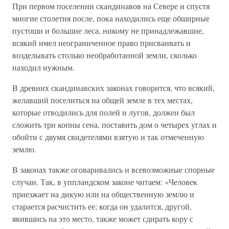
При первом поселении скандинавов на Севере и спустя
многие столетия после, пока находились еще обширные
пустоши и большие леса, никому не принадлежавшие,
всякий имел неограниченное право присваивать и
возделывать столько необработанной земли, сколько
находил нужным.
В древних скандинавских законах говорится, что всякий,
желавший поселиться на общей земле в тех местах,
которые отводились для полей и лугов, должен был
сложить три копны сена, поставить дом о четырех углах и
обойти с двумя свидетелями взятую и так отмеченную
землю.
В законах также оговаривались и всевозможные спорные
случаи. Так, в уппландском законе читаем: «Человек
приезжает на дикую или на общественную землю и
старается расчистить ее; когда он удалится, другой,
явившись на это место, также может сдирать кору с