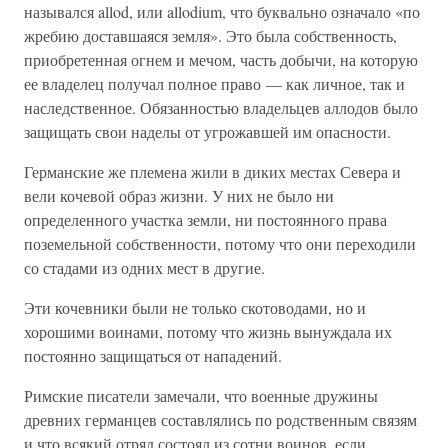
назывался allod, или allodium, что буквально означало «по
жребию доставшаяся земля». Это была собственность,
приобретенная огнем и мечом, часть добычи, на которую
ее владелец получал полное право — как личное, так и
наследственное. Обязанностью владельцев аллодов было
защищать свои наделы от угрожавшей им опасности.
Германские же племена жили в диких местах Севера и
вели кочевой образ жизни. У них не было ни
определенного участка земли, ни постоянного права
поземельной собственности, потому что они переходили
со стадами из одних мест в другие.
Эти кочевники были не только скотоводами, но и
хорошими воинами, потому что жизнь вынуждала их
постоянно защищаться от нападений.
Римские писатели замечали, что военные дружины
древних германцев составлялись по родственным связям
и что всякий отряд состоял из сотни воинов, если