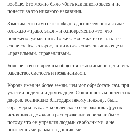
вообще. Его можно было убить как дикого зверя и не
понести за это никакого наказания.
Заметим, что само слово «lag» в древнесеверном языке
означало «право, закон» и одновременно «то, что
положено; уложение». То же самое можно сказать и о
слове «rettr», которое, помимо «закона», значило еще и
«правильный, справедливый».
Больше всего в древнем обществе скандинавов ценились
равенство, смелость и независимость.
Король имел не более земли, чем мог обработать сам, при
участии родичей и домочадцев. Обширность королевских
дворов, возникших благодаря такому подходу, была
соразмерна нуждам королевского содержания. Других
источников доходов в распоряжении короля не было,
потому что он управлял людьми свободными, а не
покоренными рабами и данниками.