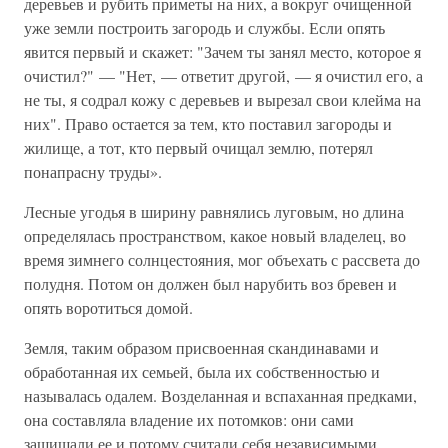
деревьев и рубить приметы на них, а вокруг очищенной
уже земли построить загородь и службы. Если опять
явится первый и скажет: "Зачем ты занял место, которое я
очистил?" — "Нет, — ответит другой, — я очистил его, а
не ты, я содрал кожу с деревьев и вырезал свои клейма на
них". Право остается за тем, кто поставил загороды и
жилище, а тот, кто первый очищал землю, потерял
понапрасну труды».
Лесные угодья в ширину равнялись луговым, но длина
определялась пространством, какое новый владелец, во
время зимнего солнцестояния, мог объехать с рассвета до
полудня. Потом он должен был нарубить воз бревен и
опять воротиться домой.
Земля, таким образом присвоенная скандинавами и
обработанная их семьей, была их собственностью и
называлась одалем. Возделанная и вспаханная предками,
она составляла владение их потомков: они сами
защищали ее и потому считали себя независимыми