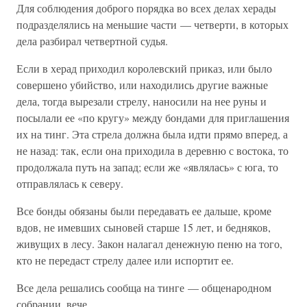
Для соблюдения доброго порядка во всех делах херады
подразделялись на меньшие части — четверти, в которых
дела разбирал четвертной судья.
Если в херад приходил королевский приказ, или было
совершено убийство, или находились другие важные
дела, тогда вырезали стрелу, наносили на нее руны и
посылали ее «по кругу» между бондами для приглашения
их на тинг. Эта стрела должна была идти прямо вперед, а
не назад: так, если она приходила в деревню с востока, то
продолжала путь на запад; если же «являлась» с юга, то
отправлялась к северу.
Все бонды обязаны были передавать ее дальше, кроме
вдов, не имевших сыновей старше 15 лет, и бедняков,
живущих в лесу. Закон налагал денежную пеню на того,
кто не передаст стрелу далее или испортит ее.
Все дела решались сообща на тинге — общенародном
собрании, вече.