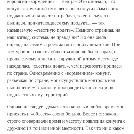
короля на «кормление» — вейцле. Это означало, что
конунг с дружиной путешествовал по усадьбам своих
подданных и на месте потреблял, то есть съедал и
выпивал, причитающиеся ему продукты — так
называемую «съестную подать». Немного странная, на
наш взгляд, система, не правда ли? Но она была
оправдана самим строем жизни в эпоху викингов. При
том уровне развития общества королю было гораздо
проще самому приехать с дружиной к тому месту, где
находилась «съестная подать», чем перевозить припасы
по стране. Одновременно с «кормлением» конунг,
разъезжая по стране, мог осуществлять контроль над
выполнением законов и производить «инспекцию»
подвластных ему территорий.
Однако не следует думать, что король в любое время мог
приехать и «объесть» своих бондов. Вовсе нет: законы
строго оговаривали время и частоту появления конунга с
дружиной в той или иной местности. Так что ни о каком