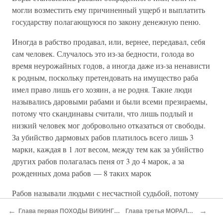
могли возместить ему причиненный ущерб и выплатить
государству полагающуюся по закону денежную пеню.
Иногда в рабство продавал, или, вернее, передавал, себя
сам человек. Случалось это из-за бедности, голода во
время неурожайных годов, а иногда даже из-за ненависти
к родным, поскольку претендовать на имущество раба
имел право лишь его хозяин, а не родня. Такие люди
назывались даровыми рабами и были всеми презираемы,
потому что скандинавы считали, что лишь подлый и
низкий человек мог добровольно отказаться от свободы.
За убийство дармовых рабов платилось всего лишь 3
марки, каждая в 1 лот весом, между тем как за убийство
других рабов полагалась пеня от 3 до 4 марок, а за
рожденных дома рабов — 8 таких марок
Рабов называли людьми с несчастной судьбой, потому
что считали, что удача от таких членов общества
←
→
Глава первая ПОХОДЫ ВИКИНГОВ И ИХ ПУТЕШЕСТВИЯ ПО МИРУ
Глава третья МОРАЛЬ И НОРМЫ ПОВЕДЕНИЯ
отвернулась раз и навсегда.