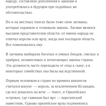
народу, составляли дополнения к законам и
употреблялись в будущем при подобных же
обстоятельствах.
Но и на местных тингах были тоже свои лагманы,
которые охраняли и толковали законы. Лагман являлся
высшим представителем области, от имени народа он
отвечал королю или ярлу, когда они посещали область.
Все повиновались ему.
В лагманы выбирали богатых и умных бондов, смелых и
храбрых, независимых и почитающих законы страны.
Эта должность часто переходила от отца к сыну, а в
некоторых семействах она была наследственной.
Первым человеком в стране во времена викингов
считался конунг — король, за исключением Исландии,
где все решалось на вече — тинге, и Оркнейских
островах, где главным был ярл — королевский
наместник. Однако оркнейские ярлы подчинялись