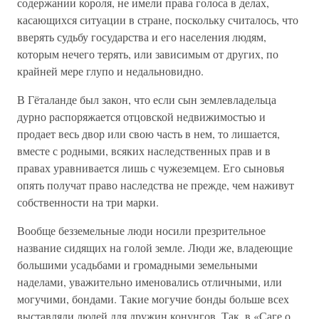
содержании короля, не имели права голоса в делах,
касающихся ситуации в стране, поскольку считалось, что
вверять судьбу государства и его населения людям,
которым нечего терять, или зависимым от других, по
крайней мере глупо и недальновидно.
В Гёталанде был закон, что если сын землевладельца
дурно распоряжается отцовской недвижимостью и
продает весь двор или свою часть в нем, то лишается,
вместе с родными, всяких наследственных прав и в
правах уравнивается лишь с чужеземцем. Его сыновья
опять получат право наследства не прежде, чем наживут
собственности на три марки.
Вообще безземельные люди носили презрительное
название сидящих на голой земле. Люди же, владеющие
большими усадьбами и громадными земельными
наделами, уважительно именовались отличными, или
могучими, бондами. Такие могучие бонды больше всех
выставляли людей для дружин конунгов. Так, в «Саге о