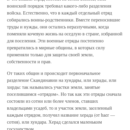
воинский порядок требовал какого-либо разделения
войска. Естественно, что в каждый отдельный отряд
собирались воины-родственники. Вместе переносившие
труды и нужды, они остались неразлучными, когда
поменяли кочевую жизнь на оседлую в стране, избранной
для поселения. Эти военные отряды постепенно
превратились в мирные общины, в которых силу
применяли только для защиты своей земли,
собственности и прав.
От таких общин и происходит первоначальное
разделение Скандинавии на хундары, или херады, или
хирды: так назывались участки земли, занятые
поселившимся «отрядом». Но так как эти отряды сначала
состояли из сотни или более членов, ставших
владельцами усадеб, то и участок земли, заселенный
каждым отрядом, получил название херада (от haer —
сотня), или хундара. Херад сделался маленьким
государством.