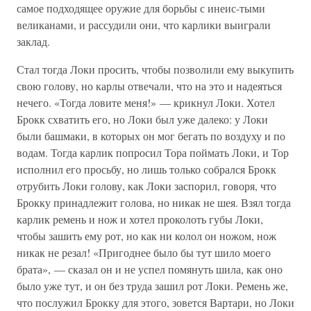
самое подходящее оружие для борьбы с инеис-тыми
великанами, и рассудили они, что карлики выиграли
заклад.
Стал тогда Локи просить, чтобы позволили ему выкупить
свою голову, но карлы отвечали, что на это и надеяться
нечего. «Тогда ловите меня!» — крикнул Локи. Хотел
Брокк схватить его, но Локи был уже далеко: у Локи
были башмаки, в которых он мог бегать по воздуху и по
водам. Тогда карлик попросил Тора поймать Локи, и Тор
исполнил его просьбу, но лишь только собрался Брокк
отрубить Локи голову, как Локи заспорил, говоря, что
Брокку принадлежит голова, но никак не шея. Взял тогда
карлик ремень и нож и хотел проколоть губы Локи,
чтобы зашить ему рот, но как ни колол он ножом, нож
никак не резал! «Пригоднее было бы тут шило моего
брата», — сказал он и не успел помянуть шила, как оно
было уже тут, и он без труда зашил рот Локи. Ремень же,
что послужил Брокку для этого, зовется Вартари, но Локи