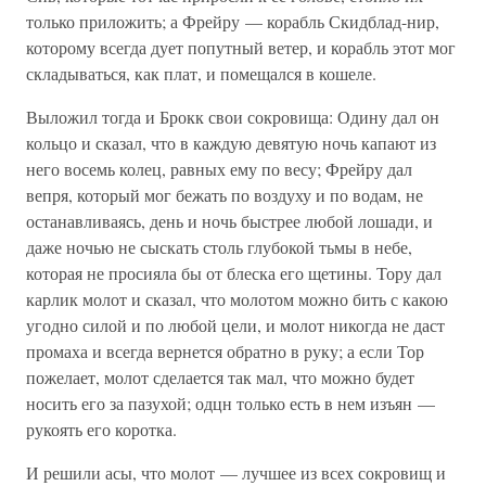
только приложить; а Фрейру — корабль Скидблад-нир,
которому всегда дует попутный ветер, и корабль этот мог
складываться, как плат, и помещался в кошеле.
Выложил тогда и Брокк свои сокровища: Одину дал он
кольцо и сказал, что в каждую девятую ночь капают из
него восемь колец, равных ему по весу; Фрейру дал
вепря, который мог бежать по воздуху и по водам, не
останавливаясь, день и ночь быстрее любой лошади, и
даже ночью не сыскать столь глубокой тьмы в небе,
которая не просияла бы от блеска его щетины. Тору дал
карлик молот и сказал, что молотом можно бить с какою
угодно силой и по любой цели, и молот никогда не даст
промаха и всегда вернется обратно в руку; а если Тор
пожелает, молот сделается так мал, что можно будет
носить его за пазухой; одцн только есть в нем изъян —
рукоять его коротка.
И решили асы, что молот — лучшее из всех сокровищ и