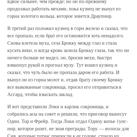
вдвое сильнее, чем прежде; но он по-прежнему
продолжал работать мехами, пока кузнец не вынул из
горна золотого кольца, которое зовется Драупнир.
В третий раз положил кузнец в горн железо и сказал, что
все пропало, если брат его остановится хоть ненадолго.
Снова влетела муха, села Брокку между глаз и стала
кусать веки, и когда кровь залила Брокку глаза, так что он
ничего больше не видел, он, бросив мехи, быстро
взмахнул рукой и прогнал муху. Тут вошел кузнец и
сказал, что чуть было не пропала даром его работа. И
вынул он из горна молот и, отдав брату своему Брокку
все выкованные сокровища, просил его отправиться в
Асгард, чтобы взыскать заклад.
И вот представили Локи и карлик сокровища, и
собрались асы на совет и решили, что приговор вынесут
Один, Тор и Фрейр. Тогда Локи отдал Одину копье 1унг-
нир, которое разит, не зная преграды; Тору — волосы для
Сив, которые тотчас приросли к ее голове, стоило их