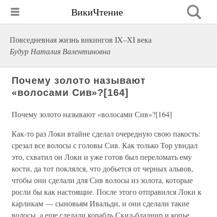
ВикиЧтение
Повседневная жизнь викингов IX–XI века
Будур Наталия Валентиновна
Почему золото называют
«волосами Сив»?[164]
Почему золото называют «волосами Сив»?[164]
Как-то раз Локи втайне сделал очередную свою пакость:
срезал все волосы с головы Сив. Как только Тор увидал
это, схватил он Локи и уже готов был переломать ему
кости, да тот поклялся, что добьется от черных альвов,
чтобы они сделали для Сив волосы из золота, которые
росли бы как настоящие. После этого отправился Локи к
карликам — сыновьям Ивальди, и они сделали такие
волосы, а еще сделали корабль Скид-бладнир и копье