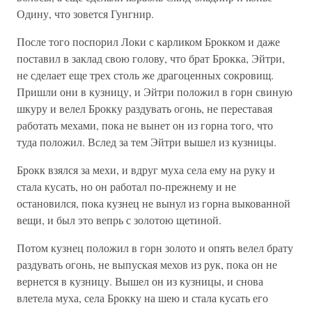
Одину, что зовется Гунгнир.
После того поспорил Локи с карликом Брокком и даже
поставил в заклад свою голову, что брат Брокка, Эйтри,
не сделает еще трех столь же драгоценных сокровищ.
Пришли они в кузницу, и Эйтри положил в горн свиную
шкуру и велел Брокку раздувать огонь, не переставая
работать мехами, пока не вынет он из горна того, что
туда положил. Вслед за тем Эйтри вышел из кузницы.
Брокк взялся за мехи, и вдруг муха села ему на руку и
стала кусать, но он работал по-прежнему и не
остановился, пока кузнец не вынул из горна выкованной
вещи, и был это вепрь с золотою щетиной.
Потом кузнец положил в горн золото и опять велел брату
раздувать огонь, не выпуская мехов из рук, пока он не
вернется в кузницу. Вышел он из кузницы, и снова
влетела муха, села Брокку на шею и стала кусать его