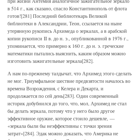
при жизни Антемия аналогичное зажигательное зеркало
в 514 г., как сказано, спасло Константинополь от флота
готов![281] Последний библиотекарь Великой
библиотеки в Александрии, Теон, ссылается на ныне
утерянную рукопись Архимеда о зеркалах, а в арабской
копии рукописи II в. до н. э., опубликованной в 1976 г.,
упоминается, что примерно к 160 г. до н. э. греческие
математики пытались выяснить, каким образом можно
изготовить зажигательные зеркала[282].
А нам по-прежнему талдычат, что Архимед этого сделать
не мог. Триумфальное шествие предвзятости началось во
времена Возрождения, с Келера и Декарта, и
продолжается по сей день[283]. Один современный
историк добубнился до того, что, мол, Архимед не стал
бы делать зеркала, потому что у него было другое
эффективное оружие, которое стоило дешевле, —
«зеркала были бы неэффективны с точки зрения
затрат»[284]. Эдак можно доказать, что Америка не