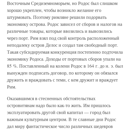
Восточным Средиземноморьем, но Родос был слишком
хорошо укреплен, чтобы возникло желание его
штурмовать. Поэтому римляне решили подорвать
экономику острова. Родос зависел от сборов и налогов на
различные товары, которые ввозились и вывозились
через порт. Рим взял под свой контроль расположенный
неподалеку остров Делос и создал там свободный порт.
Такая субсидируемая конкуренция постепенно подточила
экономику Родоса. Доходы от портовых сборов упали на
85 %. Поставленный на колени Родос в 164 г. до н. э. был
вынужден подписать договор, по которому он обязался
дружить и враждовать с теми, с кем дружит и враждует
Рим.
Оказавшимся в стесненных обстоятельствах
островитянам надо было как-то жить. Им пришлось
эксплуатировать другой свой капитал — город был
важным культурным центром. В те славные дни Родос
дал миру фантастическое число различных шедевров