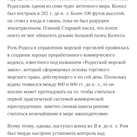
Родосском, одном из семи чудес античного мира. Колосс
был построен в 282 г. до н. э. Более 100 футов высотой,
он стоял у входа в гавань, пока не был разрушен
землетрясением. Плиний Старший писал, что почти
никто не мог обхватить руками большой палец Колосса.
Роль Родоса в управлении морской торговлей проявилась
в создании хорошо проработанного коммерческого
кодекса, известного под названием «Родосский морской
закон», который сформировал основы торгового
морского права, действующего и по сей день. Поскольку
кодекс появился между 800 и 600 гг. до н. э., то он
вполне может претендовать на то, чтобы считаться
первой практической системой коммерческой
юриспруденции, заметно снижая шансы римлян
считаться величайшими в мире законодателями.
Всему этому, однако, наступил конец во II в. до н. э. Рим
был твердо настроен установить контроль над