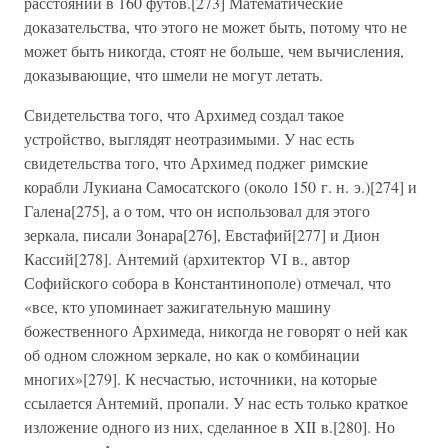
расстоянии в 160 футов.[273] Математические
доказательства, что этого не может быть, потому что не
может быть никогда, стоят не больше, чем вычисления,
доказывающие, что шмели не могут летать.
Свидетельства того, что Архимед создал такое
устройство, выглядят неотразимыми. У нас есть
свидетельства того, что Архимед поджег римские
корабли Лукиана Самосатского (около 150 г. н. э.)[274] и
Галена[275], а о том, что он использовал для этого
зеркала, писали Зонара[276], Евстафий[277] и Дион
Кассий[278]. Антемий (архитектор VI в., автор
Софийского собора в Константинополе) отмечал, что
«все, кто упоминает зажигательную машину
божественного Архимеда, никогда не говорят о ней как
об одном сложном зеркале, но как о комбинации
многих»[279]. К несчастью, источники, на которые
ссылается Антемий, пропали. У нас есть только краткое
изложение одного из них, сделанное в XII в.[280]. Но