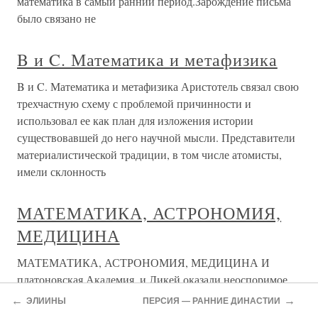
математика в самый ранний период.Зарождение письма
было связано не
B и C. Математика и метафизика
B и C. Математика и метафизика Аристотель связал свою
трехчастную схему с проблемой причинности и
использовал ее как план для изложения истории
существовавшей до него научной мысли. Представители
материалистической традиции, в том числе атомисты,
имели склонность
МАТЕМАТИКА, АСТРОНОМИЯ,
МЕДИЦИНА
МАТЕМАТИКА, АСТРОНОМИЯ, МЕДИЦИНА И
платоновская Академия, и Ликей оказали неоспоримое
влияние на естественные науки того времени. Сам
←
→
ЭЛИИНЫ
ПЕРСИЯ — РАННИЕ ДИНАСТИИ
Платон считал математику одной из самых важных