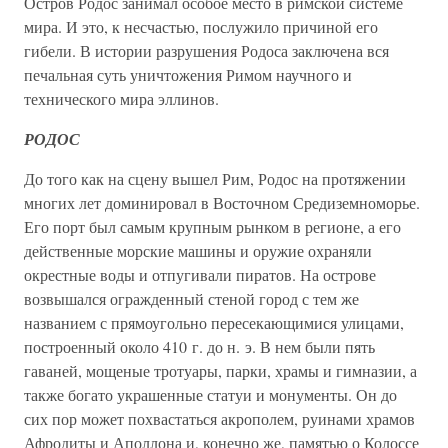
Остров Родос занимал особое место в римской системе
мира. И это, к несчастью, послужило причиной его
гибели. В истории разрушения Родоса заключена вся
печальная суть уничтожения Римом научного и
технического мира эллинов.
РОДОС
До того как на сцену вышел Рим, Родос на протяжении
многих лет доминировал в Восточном Средиземноморье.
Его порт был самым крупным рынком в регионе, а его
действенные морские машины и оружие охраняли
окрестные воды и отпугивали пиратов. На острове
возвышался огражденный стеной город с тем же
названием с прямоугольно пересекающимися улицами,
построенный около 410 г. до н. э. В нем были пять
гаваней, мощеные тротуары, парки, храмы и гимназии, а
также богато украшенные статуи и монументы. Он до
сих пор может похвастаться акрополем, руинами храмов
Афродиты и Аполлона и, конечно же, памятью о Колоссе