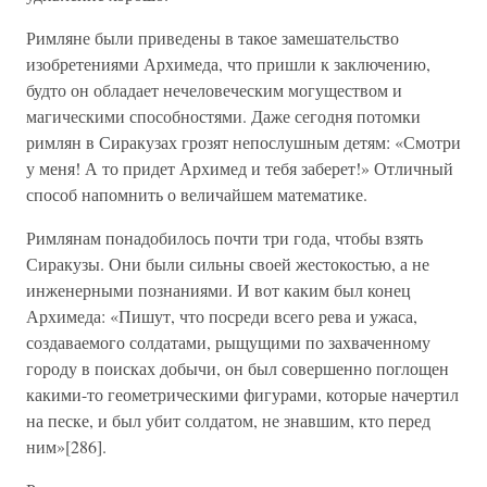
Римляне были приведены в такое замешательство
изобретениями Архимеда, что пришли к заключению,
будто он обладает нечеловеческим могуществом и
магическими способностями. Даже сегодня потомки
римлян в Сиракузах грозят непослушным детям: «Смотри
у меня! А то придет Архимед и тебя заберет!» Отличный
способ напомнить о величайшем математике.
Римлянам понадобилось почти три года, чтобы взять
Сиракузы. Они были сильны своей жестокостью, а не
инженерными познаниями. И вот каким был конец
Архимеда: «Пишут, что посреди всего рева и ужаса,
создаваемого солдатами, рыщущими по захваченному
городу в поисках добычи, он был совершенно поглощен
какими-то геометрическими фигурами, которые начертил
на песке, и был убит солдатом, не знавшим, кто перед
ним»[286].