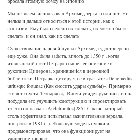
бросала атомную бомбу на Японию!
Мы не знаем, использовал Архимед зеркала или нет. Но
нельзя и дальше относиться к этой истории, как к
фантазии. Ему было велено их сделать, их можно было
сделать, и он знал, как их сделать.
Существование паровой пушки Архимеда удостоверено
еще хуже. Она была забыта, вплоть до 1350 г., когда
итальянский поэт Петрарка нашел ее описание в
рукописи Цицерона, хранившейся в церковной
библиотеке. Петрарка цитирует ее в трактате «De remediis
utriusque fortunae (Как сносить удары судьбы)». Примерно
сто лет спустя Леонардо да Винчи увидел рукопись, и она
побудила его улучшить конструкцию и спроектировать
то, что он назвал «Architronito»[285]. Саккас, который
столь эффективно испытывал зажигательные зеркала,
построил в 1981 г. небольшую модель пушки и
продемонстрировал, что она функционирует на
удивление хорошо.