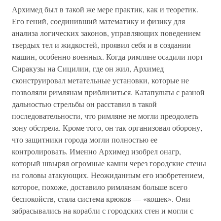
Архимед был в такой же мере практик, как и теоретик.
Его гений, соединивший математику и физику для
анализа логических законов, управляющих поведением
твердых тел и жидкостей, проявил себя и в создании
машин, особенно военных. Когда римляне осадили порт
Сиракузы на Сицилии, где он жил, Архимед
сконструировал метательные установки, которые не
позволяли римлянам приблизиться. Катапульты с разной
дальностью стрельбы он расставил в такой
последовательности, что римляне не могли преодолеть
зону обстрела. Кроме того, он так организовал оборону,
что защитники города могли полностью ее
контролировать. Именно Архимед изобрел онагр,
который швырял огромные камни через городские стены
на головы атакующих. Неожиданным его изобретением,
которое, похоже, доставило римлянам больше всего
беспокойств, стала система крюков — «кошек». Они
забрасывались на корабли с городских стен и могли с