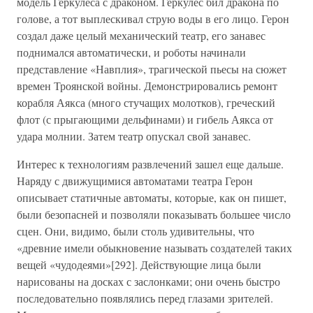
модель Геркулеса с драконом. Геркулес бил дракона по
голове, а тот выплескивал струю воды в его лицо. Герон
создал даже целый механический театр, его занавес
поднимался автоматически, и роботы начинали
представление «Навплия», трагической пьесы на сюжет
времен Троянской войны. Демонстрировались ремонт
корабля Аякса (много стучащих молотков), греческий
флот (с прыгающими дельфинами) и гибель Аякса от
удара молнии. Затем театр опускал свой занавес.
Интерес к технологиям развлечений зашел еще дальше.
Наряду с движущимися автоматами театра Герон
описывает статичные автоматы, которые, как он пишет,
были безопасней и позволяли показывать большее число
сцен. Они, видимо, были столь удивительны, что
«древние имели обыкновение называть создателей таких
вещей «чудодеями»[292]. Действующие лица были
нарисованы на досках с заслонками; они очень быстро
последовательно появлялись перед глазами зрителей.