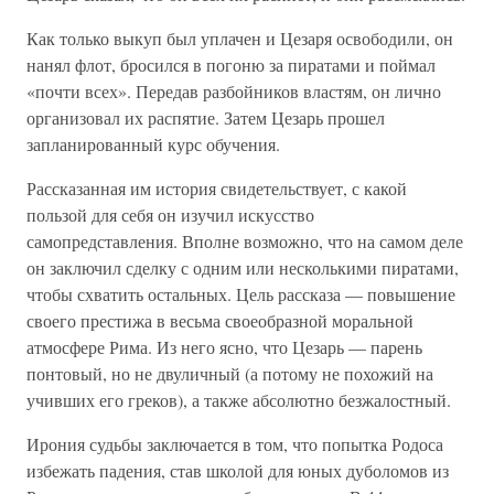
Как только выкуп был уплачен и Цезаря освободили, он
нанял флот, бросился в погоню за пиратами и поймал
«почти всех». Передав разбойников властям, он лично
организовал их распятие. Затем Цезарь прошел
запланированный курс обучения.
Рассказанная им история свидетельствует, с какой
пользой для себя он изучил искусство
самопредставления. Вполне возможно, что на самом деле
он заключил сделку с одним или несколькими пиратами,
чтобы схватить остальных. Цель рассказа — повышение
своего престижа в весьма своеобразной моральной
атмосфере Рима. Из него ясно, что Цезарь — парень
понтовый, но не двуличный (а потому не похожий на
учивших его греков), а также абсолютно безжалостный.
Ирония судьбы заключается в том, что попытка Родоса
избежать падения, став школой для юных дуболомов из