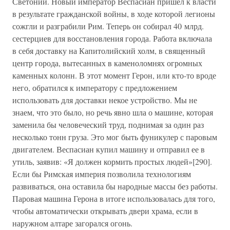
Светоний. Новый император Веспасиан пришел к власти
в результате гражданской войны, в ходе которой легионы
сожгли и разграбили Рим. Теперь он собирал 40 млрд.
сестерциев для восстановления города. Работа включала
в себя доставку на Капитолийский холм, в священный
центр города, вытесанных в каменоломнях огромных
каменных колонн. В этот момент Герон, или кто-то вроде
него, обратился к императору с предложением
использовать для доставки некое устройство. Мы не
знаем, что это было, но речь явно шла о машине, которая
заменила бы человеческий труд, поднимая за один раз
несколько тонн груза. Это мог быть фуникулер с паровым
двигателем. Веспасиан купил машину и отправил ее в
утиль, заявив: «Я должен кормить простых людей»[290].
Если бы Римская империя позволила технологиям
развиваться, она оставила бы народные массы без работы.
Паровая машина Герона в итоге использовалась для того,
чтобы автоматически открывать двери храма, если в
наружном алтаре загорался огонь.