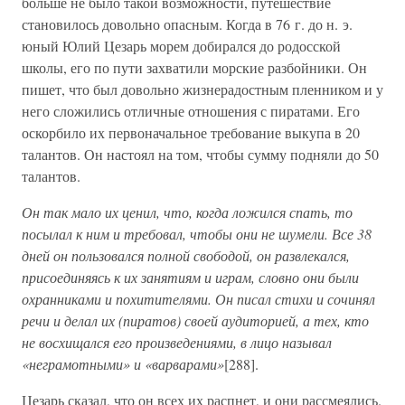
больше не было такой возможности, путешествие
становилось довольно опасным. Когда в 76 г. до н. э.
юный Юлий Цезарь морем добирался до родосской
школы, его по пути захватили морские разбойники. Он
пишет, что был довольно жизнерадостным пленником и у
него сложились отличные отношения с пиратами. Его
оскорбило их первоначальное требование выкупа в 20
талантов. Он настоял на том, чтобы сумму подняли до 50
талантов.
Он так мало их ценил, что, когда ложился спать, то
посылал к ним и требовал, чтобы они не шумели. Все 38
дней он пользовался полной свободой, он развлекался,
присоединяясь к их занятиям и играм, словно они были
охранниками и похитителями. Он писал стихи и сочинял
речи и делал их (пиратов) своей аудиторией, а тех, кто
не восхищался его произведениями, в лицо называл
«неграмотными» и «варварами»
[288].
Цезарь сказал, что он всех их распнет, и они рассмеялись.