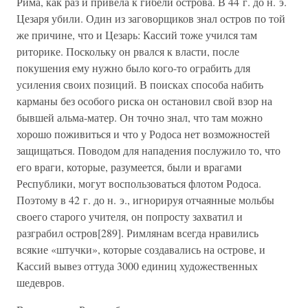
Рима, как раз и привела к гибели острова. В 44 г. до н. э.
Цезаря убили. Один из заговорщиков знал остров по той
же причине, что и Цезарь: Кассий тоже учился там
риторике. Поскольку он рвался к власти, после
покушения ему нужно было кого-то ограбить для
усиления своих позиций. В поисках способа набить
карманы без особого риска он остановил свой взор на
бывшей альма-матер. Он точно знал, что там можно
хорошо поживиться и что у Родоса нет возможностей
защищаться. Поводом для нападения послужило то, что
его враги, которые, разумеется, были и врагами
Республики, могут воспользоваться флотом Родоса.
Поэтому в 42 г. до н. э., игнорируя отчаянные мольбы
своего старого учителя, он попросту захватил и
разграбил остров[289]. Римлянам всегда нравились
всякие «штучки», которые создавались на острове, и
Кассий вывез оттуда 3000 единиц художественных
шедевров.