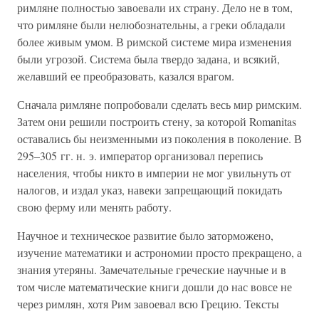
римляне полностью завоевали их страну. Дело не в том,
что римляне были нелюбознательны, а греки обладали
более живым умом. В римской системе мира изменения
были угрозой. Система была твердо задана, и всякий,
желавший ее преобразовать, казался врагом.
Сначала римляне попробовали сделать весь мир римским.
Затем они решили построить стену, за которой Romanitas
оставались бы неизменными из поколения в поколение. В
295–305 гг. н. э. император организовал перепись
населения, чтобы никто в империи не мог увильнуть от
налогов, и издал указ, навеки запрещающий покидать
свою ферму или менять работу.
Научное и техническое развитие было заторможено,
изучение математики и астрономии просто прекращено, а
знания утеряны. Замечательные греческие научные и в
том числе математические книги дошли до нас вовсе не
через римлян, хотя Рим завоевал всю Грецию. Тексты