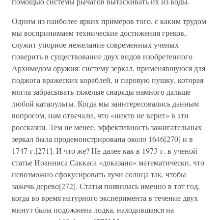
помощью системы рычагов вытаскивать их из воды.
Одним из наиболее ярких примеров того, с каким трудом
мы воспринимаем технические достижения греков,
служит упорное нежелание современных ученых
поверить в существование двух видов изобретенного
Архимедом оружия: систему зеркал, применявшуюся для
поджога вражеских кораблей, и паровую пушку, которая
могла забрасывать тяжелые снаряды намного дальше
любой катапульты. Когда мы заинтересовались данным
вопросом, нам отвечали, что «никто не верит» в эти
россказни. Тем не менее, эффективность зажигательных
зеркал была продемонстрирована около 1646[270] и в
1747 г.[271]. И что же? Не далее как в 1973 г. в ученой
статье Иоанниса Саккаса «доказано» математически, что
невозможно сфокусировать лучи солнца так, чтобы
зажечь дерево[272]. Статья появилась именно в тот год,
когда во время натурного эксперимента в течение двух
минут была подожжена лодка, находившаяся на