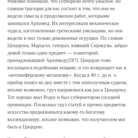
Римляне понимали, что сотворили нечто ужасное, но
главная трагедия для нас состоит в том, что они не
видели смысла в продолжении работ, которыми
занимался Архимед. Их интересовали механические
чудеса, изготовленные греческими умельцами, но они
видели в них только диковинные игрушки. По словам
Цицерона, Марцелл, генерал, взявший Сиракузы, забрал
домой только один предмет — планетарий,
принадлежавший Архимеду[287]. Цицерон тоже
восхищался подобными вещами, и это возвращает нас к
«антикиферскому механизму». Когда в 80 г. до н. э.
прибор пошел ко дну вместе с тем злополучным судном,
вполне возможно, груз направлялся как раз к Цицерону.
Тот хорошо знал Родос и был губернатором соседней
провинции. Поскольку груз статуй и прочих предметов
искусства предназначался какому-то богатому
коллекционеру, вполне возможно, что получателем мог
быть и Цицерон.