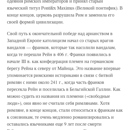
одеяния римских императоров и принял старый
языческий титул Pontifex Maximus (Великий понтифик). В
конце концов, церковь разрушила Рим и заменила его
своей формой цивилизации.
Свой путь к окончательной победе над арианством в
Западной Европе католицизм начал со старых врагов
вандалов — франков, которые так насолили вандалам,
когда те перешли Рейн в 406 г. Франки появились в
начале III в. как конфедерация племен на германском
берегу Рейна к северу от Майнца. Это название впервые
упоминается римскими историками в связи с битвой
римлян с ними около 241 г., когда часть франков
пересекла Рейн и поселилась в Бельгийской Галлии. Как
можно судить из названия их племени («свободные
люди»), они явно не считали себя римлянами. Хотя
римляне, в конце концов, стали относиться к франкам как
к союзникам, те очень медленно романизировались и
оставались язычниками еще 9 лет после смерти