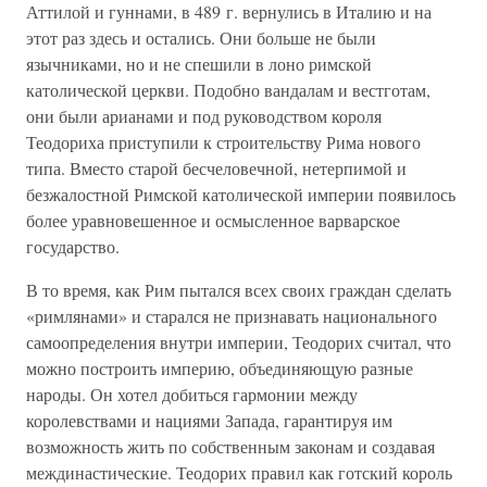
Аттилой и гуннами, в 489 г. вернулись в Италию и на
этот раз здесь и остались. Они больше не были
язычниками, но и не спешили в лоно римской
католической церкви. Подобно вандалам и вестготам,
они были арианами и под руководством короля
Теодориха приступили к строительству Рима нового
типа. Вместо старой бесчеловечной, нетерпимой и
безжалостной Римской католической империи появилось
более уравновешенное и осмысленное варварское
государство.
В то время, как Рим пытался всех своих граждан сделать
«римлянами» и старался не признавать национального
самоопределения внутри империи, Теодорих считал, что
можно построить империю, объединяющую разные
народы. Он хотел добиться гармонии между
королевствами и нациями Запада, гарантируя им
возможность жить по собственным законам и создавая
междинастические. Теодорих правил как готский король