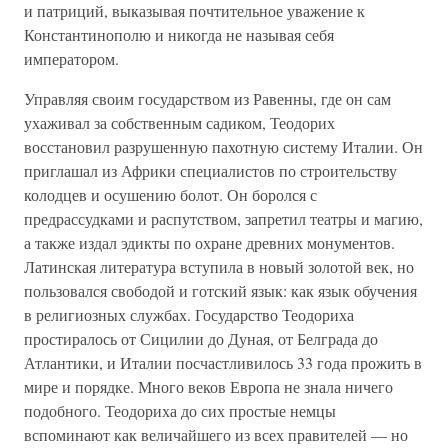
и патриций, выказывая почтительное уважение к
Константинополю и никогда не называя себя
императором.
Управляя своим государством из Равенны, где он сам
ухаживал за собственным садиком, Теодорих
восстановил разрушенную пахотную систему Италии. Он
приглашал из Африки специалистов по строительству
колодцев и осушению болот. Он боролся с
предрассудками и распутством, запретил театры и магию,
а также издал эдикты по охране древних монументов.
Латинская литература вступила в новый золотой век, но
пользовался свободой и готский язык: как язык обучения
в религиозных службах. Государство Теодориха
простиралось от Сицилии до Дуная, от Белграда до
Атлантики, и Италии посчастливилось 33 года прожить в
мире и порядке. Много веков Европа не знала ничего
подобного. Теодориха до сих простые немцы
вспоминают как величайшего из всех правителей — но