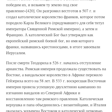
победим их, и возьмем ту землю под свое
правление»[420]. Он разгромил вестготов в 507 г. и
создал католическое королевство франков, которое потом
породило Карла Великого (придумавшего для себя титул
императора Священной Римской империи), а затем и
Францию. А католический Бог был утвержден как
европейский римский боевой бог, во имя которого
франки, назвавшись крестоносцами, в итоге завоевали
Иерусалим.
После смерти Теодориха в 526 г. началось отступление
арианства. Римская империя продолжала существовать на
Востоке, а вандальское королевство в Африке пережило
Гейзериха всего на 58 лет. В 533 г. воскресшая Восточная
империя провела успешную двухлетнюю кампанию по
изгнанию вандалов из Северной Африки и
восстановлению там римского правления. Католическая
верхушка и папа объединились с византийцами, и Италия
оказалась захвачена Востоком и католической церковью.