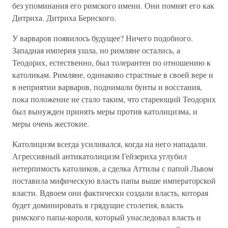
без упоминания его римского имени. Они помнят его как
Дитриха. Дитриха Бернского.
У варваров появилось будущее? Ничего подобного.
Западная империя ушла, но римляне остались, а
Теодорих, естественно, был толерантен по отношению к
католикам. Римляне, одинаково страстные в своей вере и
в неприятии варваров, поднимали бунты и восстания,
пока положение не стало таким, что стареющий Теодорих
был вынужден принять меры против католицизма, и
меры очень жестокие.
Католицизм всегда усиливался, когда на него нападали.
Агрессивный антикатолицизм Гейзериха углубил
нетерпимость католиков, а сделка Аттилы с папой Львом
поставила мифическую власть папы выше императорской
власти. Вдвоем они фактически создали власть, которая
будет доминировать в грядущие столетия, власть
римского папы-короля, который унаследовал власть и