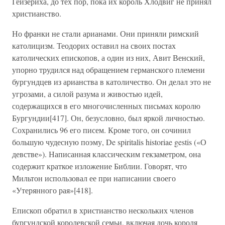
Гейзериха, до тех пор, пока их король Хлодвиг не принял
христианство.
Но франки не стали арианами. Они приняли римский
католицизм. Теодорих оставил на своих постах
католических епископов, а один из них, Авит Венский,
упорно трудился над обращением германского племени
бургундцев из арианства в католичество. Он делал это не
угрозами, а силой разума и живостью идей,
содержащихся в его многочисленных письмах королю
Бургундии[417]. Он, безусловно, был яркой личностью.
Сохранились 96 его писем. Кроме того, он сочинил
большую чудесную поэму, De spiritalis historiae gestis («О
девстве»). Написанная классическим гекзаметром, она
содержит краткое изложение Библии. Говорят, что
Мильтон использовал ее при написании своего
«Утерянного рая»[418].
Епископ обратил в христианство нескольких членов
бургундской королевской семьи, включая дочь короля