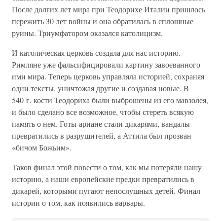
После долгих лет мира при Теодорихе Италии пришлось
пережить 30 лет войны и она обратилась в сплошные
руины. Триумфатором оказался католицизм.
И католическая церковь создала для нас историю.
Римляне уже фальсифицировали картину завоеванного
ими мира. Теперь церковь управляла историей, сохраняя
одни тексты, уничтожая другие и создавая новые. В
540 г. кости Теодориха были выброшены из его мавзолея,
и было сделано все возможное, чтобы стереть всякую
память о нем. Готы-ариане стали дикарями, вандалы
превратились в разрушителей, а Аттила был прозван
«бичом Божьим».
Таков финал этой повести о том, как мы потеряли нашу
историю, а наши европейские предки превратились в
дикарей, которыми пугают непослушных детей. Финал
истории о том, как появились варвары.