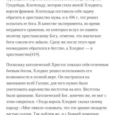
Гундобада, Клотильду, которая стала женой Хлодвига,
короля франков. Клотильда поставила себе задачу
обратить в христианство мужа, и в 496 г. тот решил
испытать ее бога. В качестве эксперимента, во время
неудачного сражения, он повторил вслух по памяти
молитву христианскому Богу, отметив, что языческие
боги совсем его забыли. Сразу же после этого враг
неожиданно обратился в бегство, а Хлодвиг — в
христианство[419].
Поскольку католический Христос показал себя отличным
боевым богом, Хлодвиг решил использовать его
возможности в полной мере. Он настроился на
завоевание всей Галлии, для чего нужно было
уничтожить королевство вестготов на юге. Вестготы
были арианами. Католический Бог, конечно же, не мог с
этим смириться. «Тогда король Хлодвиг сказал своему
народу: «Мне тяжело сознавать, что эти ариане овладели
частью галлов. Так пойдем же, и с Божьей помощью