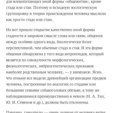
для млекопитающих иной формы «общежития», кроме
стада или стаи. Поэтому и исходную зоологическую
группировку в теории происхождения человека мыслили
как просто стадо или стаю.
Но вот пришло открытие качественно иной формы
стадности в широком смысле слова или связи, общения
между особями одного вида, биологически более
перспективной, чем обычные стадо и стая. И эта форма
общения обнаружена у того вида антропоидов, который
является по совокупности морфологических,
физиологических, эмбриогенетических признаков
наиболее родственным человеку, — у шимпанзе. Ясно,
что отныне все модели древнейшей организации предков
человека, построенные по аналогии со стадами или
большими семьями собакоголовых обезьян, к тому же
наблюдавшимися преимущественно в неволе (Н. А. Тих,
Ю. И. Семенов и др.), должны быть отклонены.
Павианы, гамадрилы — очень далекие от человека ветви