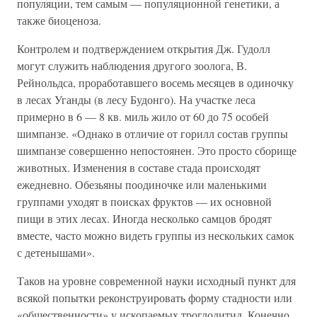
популяции, тем самым — популяционной генетики, а
также биоценоза.
Контролем и подтверждением открытия Дж. Гудолл
могут служить наблюдения другого зоолога, В.
Рейнольдса, проработавшего восемь месяцев в одиночку
в лесах Уганды (в лесу Будонго). На участке леса
примерно в 6 — 8 кв. миль жило от 60 до 75 особей
шимпанзе. «Однако в отличие от горилл состав группы
шимпанзе совершенно непостоянен. Это просто сборище
животных. Изменения в составе стада происходят
ежедневно. Обезьяны поодиночке или маленькими
группами уходят в поисках фруктов — их основной
пищи в этих лесах. Иногда несколько самцов бродят
вместе, часто можно видеть группы из нескольких самок
с детенышами».
Таков на уровне современной науки исходный пункт для
всякой попытки реконструировать форму стадности или
«общественности» у ископаемых троглодитид. Конечно,