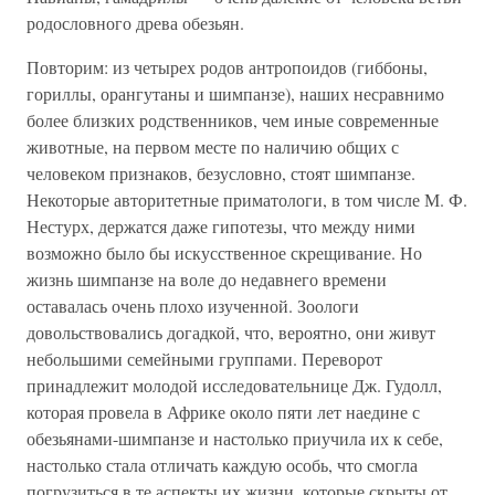
родословного древа обезьян.
Повторим: из четырех родов антропоидов (гиббоны,
гориллы, орангутаны и шимпанзе), наших несравнимо
более близких родственников, чем иные современные
животные, на первом месте по наличию общих с
человеком признаков, безусловно, стоят шимпанзе.
Некоторые авторитетные приматологи, в том числе М. Ф.
Нестурх, держатся даже гипотезы, что между ними
возможно было бы искусственное скрещивание. Но
жизнь шимпанзе на воле до недавнего времени
оставалась очень плохо изученной. Зоологи
довольствовались догадкой, что, вероятно, они живут
небольшими семейными группами. Переворот
принадлежит молодой исследовательнице Дж. Гудолл,
которая провела в Африке около пяти лет наедине с
обезьянами-шимпанзе и настолько приучила их к себе,
настолько стала отличать каждую особь, что смогла
погрузиться в те аспекты их жизни, которые скрыты от