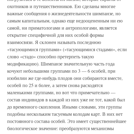
охотников и путешественников. Ею сделаны многие
важные сообщения о жизнедеятельности шимпанзе, но
самым капитальным, однако еще недооцененным ни ею
самой, ни приматологами и антропологами, является
открытие специфичной для них особой формы
взаимосвязи. Я склонен называть последнюю
«тасующимися группами» («тасующимися стадами», если
слово «стадо» способно претерпеть такую
модификацию). Шимпанзе значительную часть года
кочуют небольшими группами по 3 — 6 особей, при
изобилии же где-нибудь плодов они собираются вместе,
особей по 25 и более, а затем снова расходятся
маленькими группами, но вот что примечательно —
состав индивидов в каждой из них уже не тот, какой был
до временного скопления. Иными словами, эти группы
подобны нескольким тасуемым колодам карт. В них нет
постоянного состава особей. Это имеет существеннейшее
биологическое значение: преобразуются механизмы