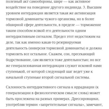
полезный акт самообороны, шире — как активное
воздействие на поведение другого индивида. 3. Высшим
уровнем интердикции является такая же активизация
тормозной доминанты чужого организма, но в более
обширной сфере деятельности, в пределе — торможение
таким способом всякой его деятельности одним
интердиктивным сигналом. Предел этот недостижим на
деле, так как именно какая-то резервируемая
деятельность (инверсия тормозной доминанты) и должна
тормозить все остальное. Скажем, сон, пресекающий
бодрствование, сам является тоже деятельностью; но все
же генерализованная интердикция служит искомой нами
ступенькой, от которой следующий шаг ведет уже к
начальной ступеньке второй сигнальной системы.
Склонность интердиктивного сигнала к иррадиации (к
генерализации в физиологическом смысле слова) может
быть прослежена на разных примерах. Дрессировщики,
употребляя термин «запретительные сигналы», замечают,