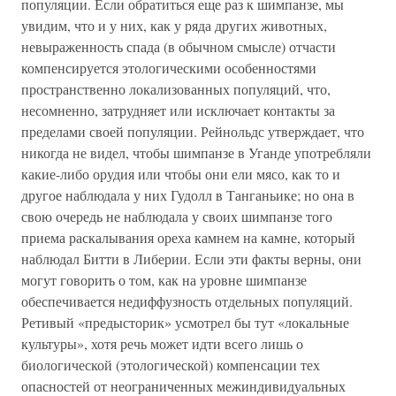
популяции. Если обратиться еще раз к шимпанзе, мы
увидим, что и у них, как у ряда других животных,
невыраженность спада (в обычном смысле) отчасти
компенсируется этологическими особенностями
пространственно локализованных популяций, что,
несомненно, затрудняет или исключает контакты за
пределами своей популяции. Рейнольдс утверждает, что
никогда не видел, чтобы шимпанзе в Уганде употребляли
какие-либо орудия или чтобы они ели мясо, как то и
другое наблюдала у них Гудолл в Танганьике; но она в
свою очередь не наблюдала у своих шимпанзе того
приема раскалывания ореха камнем на камне, который
наблюдал Битти в Либерии. Если эти факты верны, они
могут говорить о том, как на уровне шимпанзе
обеспечивается недиффузность отдельных популяций.
Ретивый «предысторик» усмотрел бы тут «локальные
культуры», хотя речь может идти всего лишь о
биологической (этологической) компенсации тех
опасностей от неограниченных межиндивидуальных