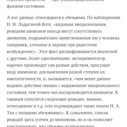
фазовом состоянии.
А вот данные, относящиеся к обезьянам. По наблюдениям
Н. Н. Ладыгиной-Коте, «видовым эмоциональным
реакциям шимпанзе иногда могут сопутствовать
движения, подражательно заимствованные им у человека
(например, хлопанье в ладоши при радостном
возбуждении)». Этот факт расшифровывается аналогией
с другими, более однозначными: экспериментатор
нарочно производит сам разные действия, присущие
виду шимпанзе, для выяснения разной степени их
имитатогенности, и, оказывается, «чем менее данное
видовое действие связано с выражением эмоционального
состояния, тем точнее оно воспроизводится шимпанзе. К
таковым относятся следующие реакции: зевание,
почесывание и т.д. (что подтверждают также опыты Н. А.
Тих с низшими обезьянами)». К сожалению, список
реакций здесь усечен до минимума, но и он позволяет
констатировать, что обезьяна подражательно