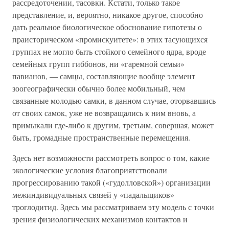
рассредоточении, тасовки. Кстати, только такое
представление, и, вероятно, никакое другое, способно
дать реальное биологическое обоснование гипотезы о
праисторическом «промискуитете»: в этих тасующихся
группах не могло быть стойкого семейного ядра, вроде
семейных групп гиббонов, ни «гаремной семьи»
павианов, — самцы, составляющие вообще элемент
зоогеографически обычно более мобильный, чем
связанные молодью самки, в данном случае, оторвавшись
от своих самок, уже не возвращались к ним вновь, а
примыкали где-либо к другим, третьим, совершая, может
быть, громадные пространственные перемещения.
Здесь нет возможности рассмотреть вопрос о том, какие
экологические условия благоприятствовали
прогрессированию такой («гудолловской») организации
межиндивидуальных связей у «падалыциков»
троглодитид. Здесь мы рассматриваем эту модель с точки
зрения физиологических механизмов контактов и