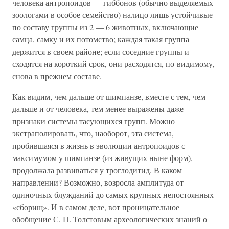
человека антропоидов — гиббонов (обычно выделяемых
зоологами в особое семейство) налицо лишь устойчивые
по составу группы из 2 — 6 животных, включающие
самца, самку и их потомство; каждая такая группа
держится в своем районе; если соседние группы и
сходятся на короткий срок, они расходятся, по-видимому,
снова в прежнем составе.
Как видим, чем дальше от шимпанзе, вместе с тем, чем
дальше и от человека, тем менее выражены даже
признаки системы тасующихся групп. Можно
экстраполировать, что, наоборот, эта система,
пробившаяся в жизнь в эволюции антропоидов с
максимумом у шимпанзе (из живущих ныне форм),
продолжала развиваться у троглодитид. В каком
направлении? Возможно, возросла амплитуда от
одиночных блужданий до самых крупных непостоянных
«сборищ». И в самом деле, вот проницательное
обобщение С. П. Толстовым археологических знаний о