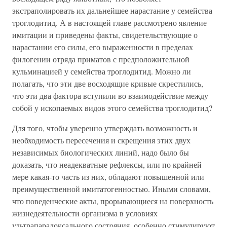
экстраполировать их дальнейшее нарастание у семейства
троглодитид. А в настоящей главе рассмотрено явление
имитации и приведены факты, свидетельствующие о
нарастании его силы, его выраженности в пределах
филогении отряда приматов с предположительной
кульминацией у семейства троглодитид. Можно ли
полагать, что эти две восходящие кривые скрестились,
что эти два фактора вступили во взаимодействие между
собой у ископаемых видов этого семейства троглодитид?
Для того, чтобы уверенно утверждать возможность и
необходимость пересечения и скрещения этих двух
независимых биологических линий, надо было бы
доказать, что неадекватные рефлексы, или по крайней
мере какая-то часть из них, обладают повышенной или
преимущественной имитатогенностью. Иными словами,
что поведенческие акты, прорывающиеся на поверхность
жизнедеятельности организма в условиях
ультрапарадоксального состояния, особенно стимулируют