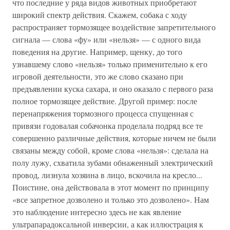
что последние у ряда видов животных приобретают
широкий спектр действия. Скажем, собака с ходу
распространяет тормозящее воздействие запретительного
сигнала — слова «фу» или «нельзя» — с одного вида
поведения на другие. Например, щенку, до того
узнавшему слово «нельзя» только применительно к его
игровой деятельности, это же слово сказано при
предъявлении куска сахара, и оно оказало с первого раза
полное тормозящее действие. Другой пример: после
перенапряжения тормозного процесса спущенная с
привязи годовалая собачонка проделала подряд все те
совершенно различные действия, которые ничем не были
связаны между собой, кроме слова «нельзя»: сделала на
полу лужу, схватила зубами обнаженный электрический
провод, лизнула хозяина в лицо, вскочила на кресло...
Поистине, она действовала в этот момент по принципу
«все запретное дозволено и только это дозволено». Нам
это наблюдение интересно здесь не как явление
ультрапарадоксальной инверсии, а как иллюстрация к