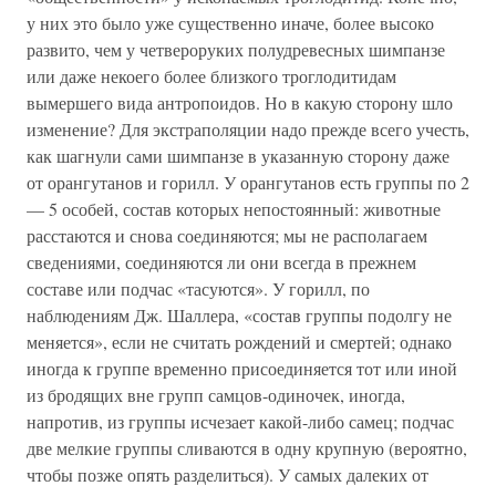
у них это было уже существенно иначе, более высоко
развито, чем у четвероруких полудревесных шимпанзе
или даже некоего более близкого троглодитидам
вымершего вида антропоидов. Но в какую сторону шло
изменение? Для экстраполяции надо прежде всего учесть,
как шагнули сами шимпанзе в указанную сторону даже
от орангутанов и горилл. У орангутанов есть группы по 2
— 5 особей, состав которых непостоянный: животные
расстаются и снова соединяются; мы не располагаем
сведениями, соединяются ли они всегда в прежнем
составе или подчас «тасуются». У горилл, по
наблюдениям Дж. Шаллера, «состав группы подолгу не
меняется», если не считать рождений и смертей; однако
иногда к группе временно присоединяется тот или иной
из бродящих вне групп самцов-одиночек, иногда,
напротив, из группы исчезает какой-либо самец; подчас
две мелкие группы сливаются в одну крупную (вероятно,
чтобы позже опять разделиться). У самых далеких от