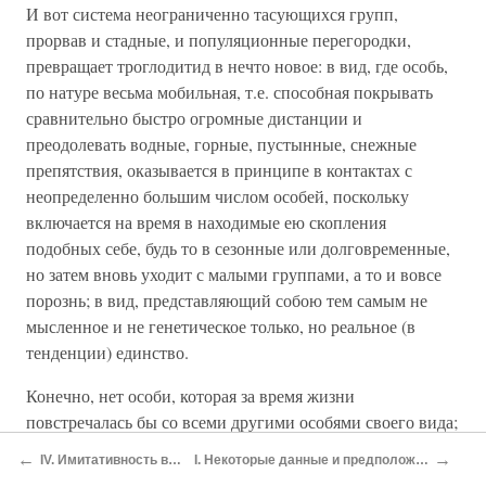
И вот система неограниченно тасующихся групп,
прорвав и стадные, и популяционные перегородки,
превращает троглодитид в нечто новое: в вид, где особь,
по натуре весьма мобильная, т.е. способная покрывать
сравнительно быстро огромные дистанции и
преодолевать водные, горные, пустынные, снежные
препятствия, оказывается в принципе в контактах с
неопределенно большим числом особей, поскольку
включается на время в находимые ею скопления
подобных себе, будь то в сезонные или долговременные,
но затем вновь уходит с малыми группами, а то и вовсе
порознь; в вид, представляющий собою тем самым не
мысленное и не генетическое только, но реальное (в
тенденции) единство.
Конечно, нет особи, которая за время жизни
повстречалась бы со всеми другими особями своего вида;
однако нет и фиксированного предела ее встречам.
←
→
IV. Имитативность в патологии и норме у современных людей
I. Некоторые данные и предположения о сигнальном воздействии палеоантропов на диких животных
Повторим, что это создает существенно новую арену и