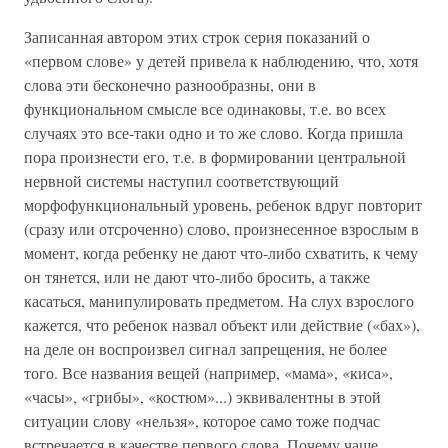
Записанная автором этих строк серия показаний о
«первом слове» у детей привела к наблюдению, что, хотя
слова эти бесконечно разнообразны, они в
функциональном смысле все одинаковы, т.е. во всех
случаях это все-таки одно и то же слово. Когда пришла
пора произнести его, т.е. в формировании центральной
нервной системы наступил соответствующий
морфофункциональный уровень, ребенок вдруг повторит
(сразу или отсроченно) слово, произнесенное взрослым в
момент, когда ребенку не дают что-либо схватить, к чему
он тянется, или не дают что-либо бросить, а также
касаться, манипулировать предметом. На слух взрослого
кажется, что ребенок назвал объект или действие («бах»),
на деле он воспроизвел сигнал запрещения, не более
того. Все названия вещей (например, «мама», «киса»,
«часы», «грибы», «костюм»...) эквивалентны в этой
ситуации слову «нельзя», которое само тоже подчас
встречается в качестве первого слова. Почему чаще