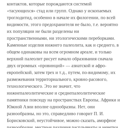
контактов, которые порождаются системой
«тасующихся» стад или групп. Однако у ископаемых
троглодитид, особенно в начале их филогении, по всей
видимости, этого предохранителя не было, т.е. вероятно
их популяции не были разделены ни
пространственными, ни этологическими переборками.
Каменные изделия нижнего палеолита, как и среднего, в
общем одинаковы на всем огромном ареале, и только
верхний палеолит рисует начало образования сначала
двух огромных «провинций» — азиатской и афро-
европейской, затем трех и т.д., путем, по-видимому, их
размежевания территориального, кровно-расового,
технологического. Это не значит, что
нижнепалеолитические и среднепалеолитические
памятники повсюду на пространствах Европы, Африки и
Южной Азии вполне однообразны. Нет, они
разнообразны, но это, справедливо говорит П. И.
Борисковский, неустойчивое, можно сказать, аморфное
разнообразие, местные различия расплывчаты и нечетки,