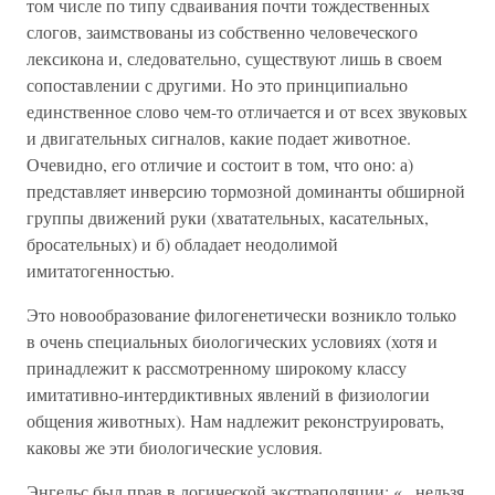
том числе по типу сдваивания почти тождественных
слогов, заимствованы из собственно человеческого
лексикона и, следовательно, существуют лишь в своем
сопоставлении с другими. Но это принципиально
единственное слово чем-то отличается и от всех звуковых
и двигательных сигналов, какие подает животное.
Очевидно, его отличие и состоит в том, что оно: а)
представляет инверсию тормозной доминанты обширной
группы движений руки (хватательных, касательных,
бросательных) и б) обладает неодолимой
имитатогенностью.
Это новообразование филогенетически возникло только
в очень специальных биологических условиях (хотя и
принадлежит к рассмотренному широкому классу
имитативно-интердиктивных явлений в физиологии
общения животных). Нам надлежит реконструировать,
каковы же эти биологические условия.
Энгельс был прав в логической экстраполяции: «...нельзя