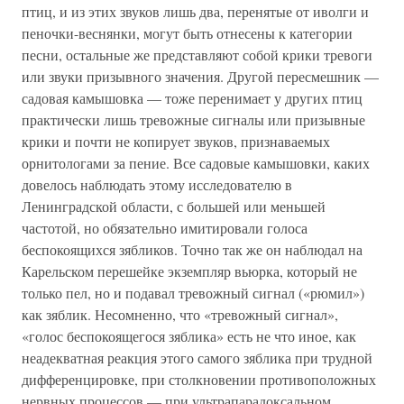
птиц, и из этих звуков лишь два, перенятые от иволги и
пеночки-веснянки, могут быть отнесены к категории
песни, остальные же представляют собой крики тревоги
или звуки призывного значения. Другой пересмешник —
садовая камышовка — тоже перенимает у других птиц
практически лишь тревожные сигналы или призывные
крики и почти не копирует звуков, признаваемых
орнитологами за пение. Все садовые камышовки, каких
довелось наблюдать этому исследователю в
Ленинградской области, с большей или меньшей
частотой, но обязательно имитировали голоса
беспокоящихся зябликов. Точно так же он наблюдал на
Карельском перешейке экземпляр вьюрка, который не
только пел, но и подавал тревожный сигнал («рюмил»)
как зяблик. Несомненно, что «тревожный сигнал»,
«голос беспокоящегося зяблика» есть не что иное, как
неадекватная реакция этого самого зяблика при трудной
дифференцировке, при столкновении противоположных
нервных процессов — при ультрапарадоксальном