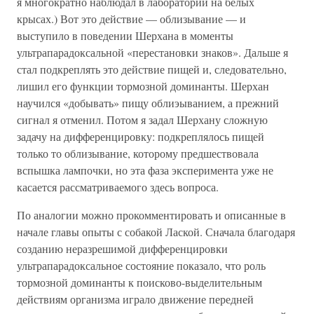
я многократно наблюдал в лаборатории на белых
крысах.) Вот это действие — облизывание — и
выступило в поведении Шерхана в моменты
ультрапарадоксальной «перестановки знаков». Дальше я
стал подкреплять это действие пищей и, следовательно,
лишил его функции тормозной доминанты. Шерхан
научился «добывать» пищу облиэыванием, а прежний
сигнал я отменил. Потом я задал Шерхану сложную
задачу на дифференцировку: подкреплялось пищей
только то облизывание, которому предшествовала
вспышка лампочки, но эта фаза эксперимента уже не
касается рассматриваемого здесь вопроса.
По аналогии можно прокомментировать и описанные в
начале главы опыты с собакой Лаской. Сначала благодаря
созданию неразрешимой дифференцировки
ультрапарадоксальное состояние показало, что роль
тормозной доминанты к поисково-выделительным
действиям организма играло движение передней