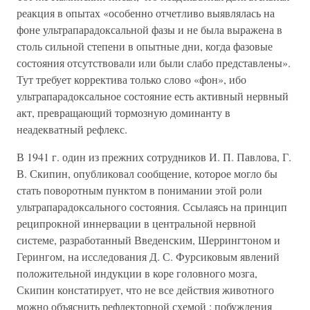
реакция в опытах «особенно отчетливо выявлялась на
фоне ультрапарадоксальной фазы и не была выражена в
столь сильной степени в опытные дни, когда фазовые
состояния отсутствовали или были слабо представлены».
Тут требует корректива только слово «фон», ибо
ультрапарадоксальное состояние есть активный нервный
акт, превращающий тормозную доминанту в
неадекватный рефлекс.
В 1941 г. один из прежних сотрудников И. П. Павлова, Г.
В. Скипин, опубликовал сообщение, которое могло бы
стать поворотным пунктом в понимании этой роли
ультрапарадоксального состояния. Ссылаясь на принцип
реципрокной иннервации в центральной нервной
системе, разработанный Введенским, Шеррингтоном и
Герингом, на исследования Д. С. Фурсиковым явлений
положительной индукции в коре головного мозга,
Скипин констатирует, что не все действия животного
можно объяснить рефлекторной схемой : побуждения