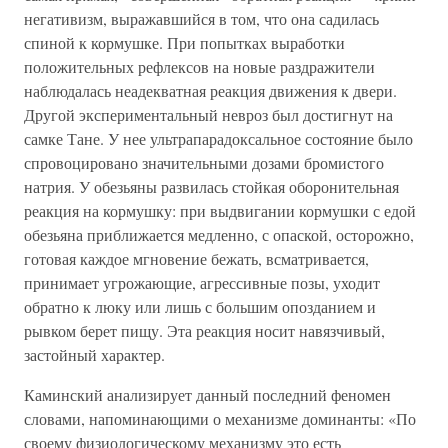
негативизм, выражавшийся в том, что она садилась
спиной к кормушке. При попытках выработки
положительных рефлексов на новые раздражители
наблюдалась неадекватная реакция движения к двери.
Другой экспериментальный невроз был достигнут на
самке Тане. У нее ультрапарадоксальное состояние было
спровоцировано значительными дозами бромистого
натрия. У обезьяны развилась стойкая оборонительная
реакция на кормушку: при выдвигании кормушки с едой
обезьяна приближается медленно, с опаской, осторожно,
готовая каждое мгновение бежать, всматривается,
принимает угрожающие, агрессивные позы, уходит
обратно к люку или лишь с большим опозданием и
рывком берет пищу. Эта реакция носит навязчивый,
застойный характер.
Каминский анализирует данный последний феномен
словами, напоминающими о механизме доминанты: «По
своему физиологическому механизму это есть