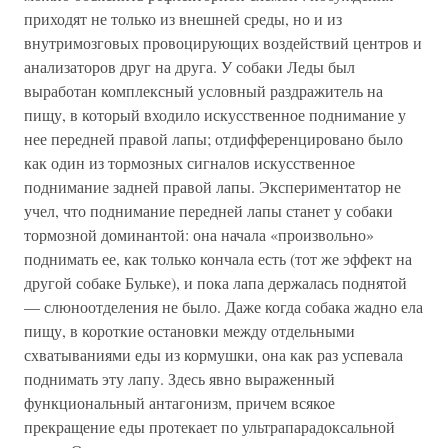
приходят не только из внешней среды, но и из
внутримозговых провоцирующих воздействий центров и
анализаторов друг на друга. У собаки Леды был
выработан комплексный условный раздражитель на
пищу, в который входило искусственное поднимание у
нее передней правой лапы; отдифференцировано было
как один из тормозных сигналов искусственное
поднимание задней правой лапы. Экспериментатор не
учел, что поднимание передней лапы станет у собаки
тормозной доминантой: она начала «произвольно»
поднимать ее, как только кончала есть (тот же эффект на
другой собаке Бульке), и пока лапа держалась поднятой
— слюноотделения не было. Даже когда собака жадно ела
пищу, в короткие остановки между отдельными
схватываниями еды из кормушки, она как раз успевала
поднимать эту лапу. Здесь явно выраженный
функциональный антагонизм, причем всякое
прекращение еды протекает по ультрапарадоксальной