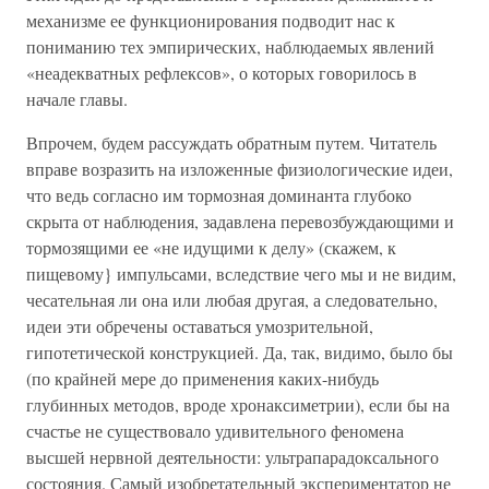
механизме ее функционирования подводит нас к
пониманию тех эмпирических, наблюдаемых явлений
«неадекватных рефлексов», о которых говорилось в
начале главы.
Впрочем, будем рассуждать обратным путем. Читатель
вправе возразить на изложенные физиологические идеи,
что ведь согласно им тормозная доминанта глубоко
скрыта от наблюдения, задавлена перевозбуждающими и
тормозящими ее «не идущими к делу» (скажем, к
пищевому} импульсами, вследствие чего мы и не видим,
чесательная ли она или любая другая, а следовательно,
идеи эти обречены оставаться умозрительной,
гипотетической конструкцией. Да, так, видимо, было бы
(по крайней мере до применения каких-нибудь
глубинных методов, вроде хронаксиметрии), если бы на
счастье не существовало удивительного феномена
высшей нервной деятельности: ультрапарадоксального
состояния. Самый изобретательный экспериментатор не