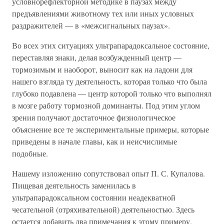
условнорефлекторной методике в паузах между
предъявлениями животному тех или иных условных
раздражителей — в «межсигнальных паузах».
Во всех этих ситуациях ультрапарадоксальное состояние,
переставляя знаки, делая возбужденный центр —
тормозимым и наоборот, выносит как на ладони для
нашего взгляда ту деятельность, которая только что была
глубоко подавлена — центр которой только что выполнял
в мозге работу тормозной доминанты. Под этим углом
зрения получают достаточное физиологическое
объяснение все те экспериментальные примеры, которые
приведены в начале главы, как и неисчислимые
подобные.
Нашему изложению сопутствовал опыт П. С. Купалова.
Пищевая деятельность заменилась в
ультрапарадоксальном состоянии неадекватной
чесательной (отряхивательной) деятельностью. Здесь
остается добавить два примечания к этому примеру.