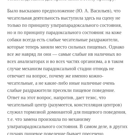
Было высказано предположение (Ю. А. Васильев), что
чесательная деятельность выступила здесь на сцену не
только по принципу ультрапарадоксального состояния,
но и по принципу парадоксального состояния: на коже
собаки всегда есть слабые чесательные раздражители,
которые теперь заняли место сильных пищевых. Однако
все же навряд ли они — самые слабые ив наличных во
всех анализаторах и во всех частях организма, а в таком
случае механизм парадоксальной стадии отнюдь не
отвечает на вопрос, почему же именно кожно-
чесательные, а не какие-либо иные наличные очень
слабые раздражители пресекли пищевое поведение.
Ответ на этот вопрос, напротив, дает тезис, что
чесательный центр (разумеется, констелляция центров)
служил тормозной доминантой для пищевого поведения,
т.е. что замена произошла по механизму
ультрапарадоксального состояния. В самом деле, в других
случаях пищевое поведение бывает пресечено