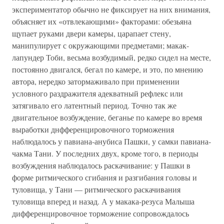
экспериментатор обычно не фиксирует на них внимания,
объясняет их «отвлекающими» факторами: обезьяна
щупает руками двери камеры, царапает стену,
манипулирует с окружающими предметами; макак-
лапундер Тоби, весьма возбудимый, редко сидел на месте,
постоянно двигался, бегал по камере, и это, по мнению
автора, нередко затормаживало при применении
условного раздражителя адекватный рефлекс или
затягивало его латентный период. Точно так же
двигательное возбуждение, беганье по камере во время
выработки днфференцировочного торможения
наблюдалось у павиана-анубиса Пашки, у самки павиана-
чакма Тани. У последних двух, кроме того, в периоды
возбуждения наблюдалось раскачивание: у Пашки в
форме ритмического сгибания и разгибания головы и
туловища, у Тани — ритмического раскачивания
туловища вперед и назад. А у макака-резуса Малыша
дифференцировочное торможение сопровождалось