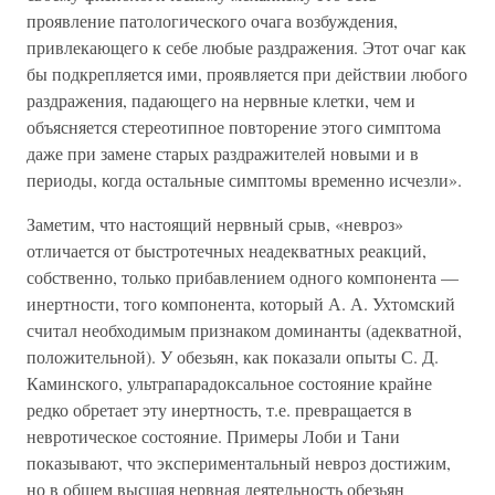
проявление патологического очага возбуждения,
привлекающего к себе любые раздражения. Этот очаг как
бы подкрепляется ими, проявляется при действии любого
раздражения, падающего на нервные клетки, чем и
объясняется стереотипное повторение этого симптома
даже при замене старых раздражителей новыми и в
периоды, когда остальные симптомы временно исчезли».
Заметим, что настоящий нервный срыв, «невроз»
отличается от быстротечных неадекватных реакций,
собственно, только прибавлением одного компонента —
инертности, того компонента, который А. А. Ухтомский
считал необходимым признаком доминанты (адекватной,
положительной). У обезьян, как показали опыты С. Д.
Каминского, ультрапарадоксальное состояние крайне
редко обретает эту инертность, т.е. превращается в
невротическое состояние. Примеры Лоби и Тани
показывают, что экспериментальный невроз достижим,
но в общем высшая нервная деятельность обезьян