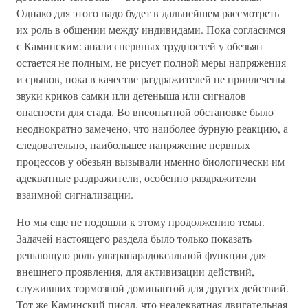
Однако для этого надо будет в дальнейшем рассмотреть
их роль в общении между индивидами. Пока согласимся
с Каминским: анализ нервных трудностей у обезьян
остается не полным, не рисует полной меры напряжения
и срывов, пока в качестве раздражителей не привлечены
звуки криков самки или детеныша или сигналов
опасности для стада. Во внеопытной обстановке было
неоднократно замечено, что наиболее бурную реакцию, а
следовательно, наибольшее напряжение нервных
процессов у обезьян вызывали именно биологически им
адекватные раздражители, особенно раздражители
взаимной сигнализации.
Но мы еще не подошли к этому продолжению темы.
Задачей настоящего раздела было только показать
решающую роль ультрапарадоксальной функции для
внешнего проявления, для активизации действий,
служивших тормозной доминантой для других действий.
Тот же Каминский писал, что неадекватная двигательная