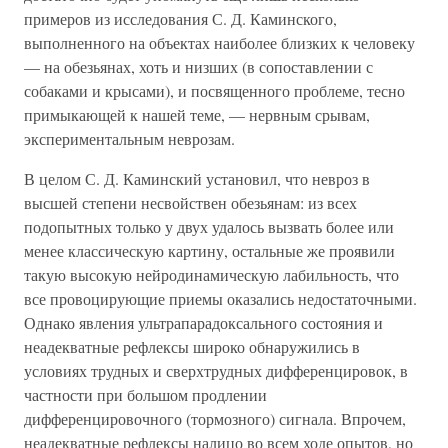
примеров из исследования С. Д. Каминского,
выполненного на объектах наиболее близких к человеку
— на обезьянах, хоть и низших (в сопоставлении с
собаками и крысами), и посвященного проблеме, тесно
примыкающей к нашей теме, — нервным срывам,
экспериментальным неврозам.
В целом С. Д. Каминский установил, что невроз в
высшей степени несвойствен обезьянам: из всех
подопытных только у двух удалось вызвать более или
менее классическую картину, остальные же проявили
такую высокую нейродинамическую лабильность, что
все провоцирующие приемы оказались недостаточными.
Однако явления ультрапарадоксального состояния и
неадекватные рефлексы широко обнаружились в
условиях трудных и сверхтрудных дифференцировок, в
частности при большом продлении
дифференцировочного (тормозного) сигнала. Впрочем,
неадекватные рефлексы налицо во всем ходе опытов, но