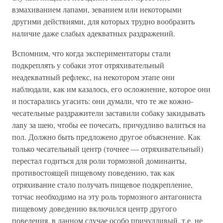
взмахиванием лапами, зеванием или некоторыми
другими действиями, для которых трудно вообразить
наличие даже слабых адекватных раздражений.
Вспомним, что когда экспериментаторы стали
подкреплять у собаки этот отряхивательный
неадекватный рефлекс, на некотором этапе они
наблюдали, как им казалось, его осложнение, которое они
и постарались угасить: они думали, что те же кожно-
чесательные раздражители заставили собаку закидывать
лany за шею, чтобы ее почесать, причудливо валиться на
пол. Должно быть предложено другое объяснение. Как
только чесательный центр (точнее — отряхивательный)
перестал годиться для роли тормозной доминанты,
противостоящей пищевому поведению, так как
отряхивание стало получать пищевое подкрепление,
тотчас необходимо на эту роль тормозного антагониста
пищевому доведению включился центр другого
поведения, в данном случае особо причудливый, т.е. не