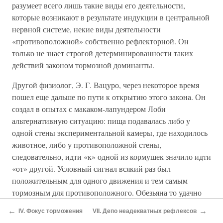
разумеет всего лишь такие виды его деятельности,
которые возникают в результате индукции в центральной
нервной системе, некие виды деятельности
«противоположной» собственно рефлекторной. Он
только не знает строгой детерминированности таких
действий законом тормозной доминанты.
Другой физиолог, Э. Г. Вацуро, через некоторое время
пошел еще дальше по пути к открытию этого закона. Он
создал в опытах с макаком-лапундером Лоби
альтернативную ситуацию: пища подавалась либо у
одной стены экспериментальной камеры, где находилось
животное, либо у противоположной стены,
следовательно, идти «к» одной из кормушек значило идти
«от» другой. Условный сигнал всякий раз был
положительным для одного движения и тем самым
тормозным для противоположного. Обезьяна то удачно
дифференцировала разные сигналы, призывавшие ее к
←
→
IV. Фокус торможения
VII. Депо неадекватных рефлексов
той или противоположной кормушке, то поступала по