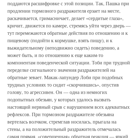
поддаются расшифровке с этой позиции. Так, Пашка при
продлении тормозного раздражителя ерзает на месте,
раскачивается, гримасничает, делает «сердитые глаза»,
кричит, движется по камере, стремясь уйти через дверь —
тут перемежаются обратные действия по отношению и к
пищевому (подойти к кормушке, взять пищу), и к
выжидательному (неподвижно сидеть) поведению, а
может быть, и по отношению к еще каким-то
компонентам поведенческой ситуации. Тоби при трудной
переделке сигнального значения раздражителей на
обратные зевает. Макак-лапундер Лоби при подобных
трудных условиях то сидит «скорчившись», опустив
голову, то агрессивен. Он — одна из немногих
подопытных обезьян, у которых удалось вызвать
настоящий нервный срыв с нарушением всех адекватных
рефлексов. При тормозном раздражителе обезьяна
вертелась волчком, стремглав носилась, прыгала на
стены, а на положительный раздражитель отмечалась
самая прямая, «совершенная» обратная реакция — яркий