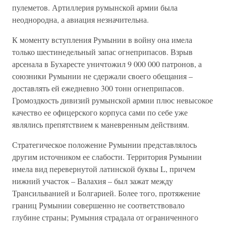
пулеметов. Артиллерия румынской армии была
неоднородна, а авиация незначительна.
К моменту вступления Румынии в войну она имела
только шестинедельный запас огнеприпасов. Взрыв
арсенала в Бухаресте уничтожил 9 000 000 патронов, а
союзники Румынии не сдержали своего обещания –
доставлять ей ежедневно 300 тонн огнеприпасов.
Громоздкость дивизий румынской армии плюс невысокое
качество ее офицерского корпуса сами по себе уже
являлись препятствием к маневренным действиям.
Стратегическое положение Румынии представлялось
другим источником ее слабости. Территория Румынии
имела вид перевернутой латинской буквы L, причем
нижний участок – Валахия – был зажат между
Трансильванией и Болгарией. Более того, протяжение
границ Румынии совершенно не соответствовало
глубине страны; Румыния страдала от ограниченного