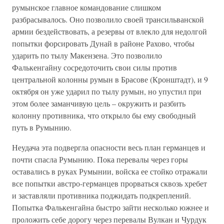
румынское главное командование слишком
разбрасывалось. Оно позволило своей трансильванской
армии бездействовать, а резервы от влекло для недолгой
попытки форсировать Дунай в районе Рахово, чтобы
ударить по тылу Макензена. Это позволило
Фалькенгайну сосредоточить свои силы против
центральной колонны румын в Брасове (Кронштадт), и 9
октября он уже ударил по тылу румын, но упустил при
этом более заманчивую цель – окружить и разбить
колонну противника, что открыло бы ему свободный
путь в Румынию.
Неудача эта подвергла опасности весь план германцев и
почти спасла Румынию. Пока перевалы через горы
оставались в руках Румынии, войска ее стойко отражали
все попытки австро-германцев прорваться сквозь хребет
и заставляли противника поджидать подкреплений.
Попытка Фалькенгайна быстро зайти несколько южнее и
проложить себе дорогу через перевалы Вулкан и Чурдук