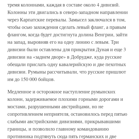
тремя колоннами, каждая в составе около 4 дивизий.
Колонны эти двигались в северо-западном направлении
через Карпатские перевалы. Замысел заключался в том,
чтобы осью захождения сделать левый фланг, а правым
флангом, когда будет достигнута долина Венгрии, зайти
на запад, выровняв его на одну линию с левым. Три
дивизии были оставлены для прикрытия Дуная и еще 3
дивизии на «заднем дворе» в Добрудже, куда русские
обещали прислать одну кавалерийскую и две пехотных
дивизии. Румыны рассчитывали, что русские пришлют
им до 150 000 бойцов.
Медленное и осторожное наступление румынских
колонн, задерживаемое плохими горными дорогами и
мостами, разрушенными австрийцами, но не
сопротивлением неприятеля, остановилось перед пятью
слабыми австрийскими дивизиями, прикрывавшими
границы, и позволило главному командованию
противника подтянуть сюда пять германских и две