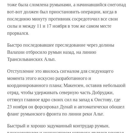
тоже была сломлена румынами, а начинавшийся снегопад
вот-вот должен был приостановить операции, когда в
последнюю минуту противник сосредоточил все свои
силы и между 11 и 17 ноября в том же самом месте
прорвался.
Быстро последовавшее преследование через долины
Валахии отбросило румын назад, на линию
Трансильванских Альп.
Отступление это явилось сигналом для следующего
момента этого искусно разработанного и
координированного плана; Макензен, оставив небольшой
отряд, чтобы удерживать северную часть Добруджи,
оттянул главное ядро своих сил на запад к Оистову, где
23 ноября он форсировал Дунай и автоматически обошел
фланг румынского фронта по линии реки Альт.
Быстрый и хорошо задуманный контрудар румын,
вдохновителем и инициатором которого являлся генерал