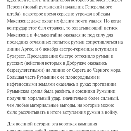
Персон (новый румынский начальник Генерального
штаба), некоторое время серьезно угрожал войскам
Макензена; даже охват их фланга почти удался. Но когда
контрудар этот был отражен, то охватывающий натиск
Макензена и Фалькенгайна оказался не под силу для
последних отчаянных попыток румын сопротивляться на
линии Аргес, и 6 декабря австро-германцы вступили в
Бухарест. Преследование быстро оттеснило румын и
русских (действия которых в Добрудже оказались
безрезультатными) на линию от Серета до Черного моря.
Большая часть Румынии с ее плодородными и
нефтеносными землями оказалась в руках противника.
Румынская армия была разбита, а союзники Румынии
получили моральный удар, значительно более сильный,
чем любые материальные выгоды, на которые можно
было рассчитывать в итоге вступления румын в войну.
Для военной истории эта короткая кампания
представляет собой наглядное доказательство того, что