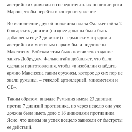
австрийских дивизии и сосредоточить их по линии реки
Марош, чтобы перейти в контрнаступление.
Во исполнение другой половины плана Фалькенгайна 2
болгарских дивизии (позднее должны были быть
добавлены еще 2 дивизии) с германским отрядом и
австрийским мостовым парком были подчинены
Макензену. Войскам этим было поставлено задание
занять Добруджу. Фалькенгайн добавляет, что были
сделаны приготовления, чтобы «в изобилии снабдить
армию Макензена таким оружием, которое до сих пор не
знали румыны, – тяжелой артиллерией, минометами и
ОВ».
Таким образом, вначале Румыния имела 23 дивизии
против 7 дивизий противника, но через неделю она уже
должна была иметь дело с 16 дивизиями противника.
Ясно, что шансы на успех всецело зависели от быстроты
ее действий.