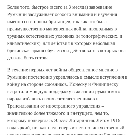
Более того, быстрое (всего за 3 месяца) завоевание
Румынии заслуживает особого внимания и изучения
именно со стороны британцев, так как это была
преимущественно маневренная война, проводимая в
трудных естественных условиях (и топографических, и
климатических), для действия в которых небольшая
британская армия обучается и действовать в которых она
должна быть готова.
В течение первых лет войны общественное мнение в
Румынии постепенно укреплялось в смысле вступления в
войну на стороне союзников. Ионеску и Филиппеску
встретили мощную поддержку в желании румынского
народа избавить своих соотечественников в
Трансильвании от иностранного управления –
значительно более тяжелого и гнетущего, чем то,
которому подверглась Эльзас-Лотарингия. Летом 1916
года яркий, но, как нам теперь известно, искусственный
успех наступления русских под руководством Брусилова