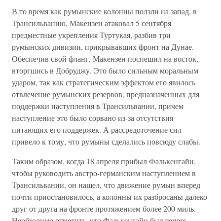
В то время как румынские колонны ползли на запад, в
Трансильванию, Макензен атаковал 5 сентября
предместные укрепления Туртукая, разбив три
румынских дивизии, прикрывавших фронт на Дунае.
Обеспечив свой фланг, Макензен поспешил на восток,
вторгшись в Добруджу. Это было сильным моральным
ударом, так как стратегическим эффектом его явилось
отвлечение румынских резервов, предназначенных для
поддержки наступления в Трансильвании, причем
наступление это было сорвано из-за отсутствия
питающих его поддержек. А рассредоточение сил
привело к тому, что румыны сделались повсюду слабы.
Таким образом, когда 18 апреля прибыл Фалькенгайн,
чтобы руководить австро-германским наступлением в
Трансильвании, он нашел, что движение румын вперед
почти приостановилось, а колонны их разбросаны далеко
друг от друга на фронте протяжением более 200 миль.
Необходимо отметить, что Фалькенгайн был теперь