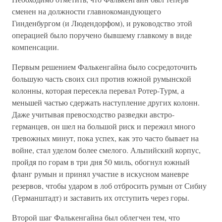
сменен на должности главнокомандующего
Гинденбургом (и Людендорфом), и руководство этой
операцией было поручено бывшему главкому в виде
компенсации.
Первым решением Фалькенгайна было сосредоточить
большую часть своих сил против южной румынской
колонны, которая пересекла перевал Ротер-Турм, а
меньшей частью сдержать наступление других колонн.
Даже учитывая превосходство разведки австро-
германцев, он шел на большой риск и пережил много
тревожных минут, пока успех, как это часто бывает на
войне, стал уделом более смелого. Альпийский корпус,
пройдя по горам в три дня 50 миль, обогнул южный
фланг румын и принял участие в искусном маневре
резервов, чтобы ударом в лоб отбросить румын от Сибиу
(Германштадт) и заставить их отступить через горы.
Второй шаг Фалькенгайна был облегчен тем, что