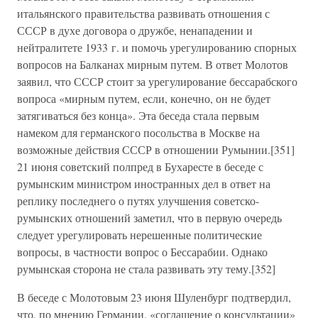
итальянского правительства развивать отношения с
СССР в духе договора о дружбе, ненападении и
нейтралитете 1933 г. и помочь урегулированию спорных
вопросов на Балканах мирным путем. В ответ Молотов
заявил, что СССР стоит за урегулирование бессарабского
вопроса «мирным путем, если, конечно, он не будет
затягиваться без конца». Эта беседа стала первым
намеком для германского посольства в Москве на
возможные действия СССР в отношении Румынии.[351]
21 июня советский полпред в Бухаресте в беседе с
румынским министром иностранных дел в ответ на
реплику последнего о путях улучшения советско-
румынских отношений заметил, что в первую очередь
следует урегулировать нерешенные политические
вопросы, в частности вопрос о Бессарабии. Однако
румынская сторона не стала развивать эту тему.[352]
В беседе с Молотовым 23 июня Шуленбург подтвердил,
что, по мнению Германии, «соглашение о консультации»