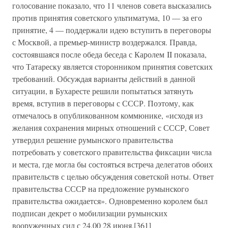
голосование показало, что 11 членов совета высказались
против принятия советского ультиматума, 10 — за его
принятие, 4 — поддержали идею вступить в переговоры
с Москвой, а премьер-министр воздержался. Правда,
состоявшаяся после обеда беседа с Каролем II показала,
что Татареску является сторонником принятия советских
требований. Обсуждая варианты действий в данной
ситуации, в Бухаресте решили попытаться затянуть
время, вступив в переговоры с СССР. Поэтому, как
отмечалось в опубликованном коммюнике, «исходя из
желания сохранения мирных отношений с СССР, Совет
утвердил решение румынского правительства
потребовать у советского правительства фиксации числа
и места, где могла бы состояться встреча делегатов обоих
правительств с целью обсуждения советской ноты. Ответ
правительства СССР на предложение румынского
правительства ожидается». Одновременно королем был
подписан декрет о мобилизации румынских
вооруженных сил с 24.00 28 июня.[361]