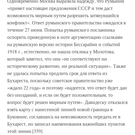
Одновременно Москва выразила надежду, что Румыния
«примет настоящие предложения СССР и тем даст
возможность мирным путем разрешить затянувшийся
конфликт». Ответ румынского правительства ожидался в
течение 27 июня. Попытка румынского посланника
оспорить приведенную в ноте аргументацию ссылками
на румынскую версию истории Бессарабии и событий
1918 г., естественно, не нашла отклика у Молотова,
который заметил, что они «не соответствуют ни
историческому развитию, ни реальной ситуации». Также
не удалась попытка продлить срок для ответа из
Бухареста, поскольку советское правительство уже
«ждало 22 года» и поэтому «надеется, что ответ будет дан
без опозданий, и если он будет положительным, то
вопрос будет решен мирным путем». Давидеску отказался
взять карту с нанесенной линией новой границы в
Буковине, сославшись на невозможность передать ее в
Бухарест, но записал наименования важнейших пунктов
этой линии.[359]