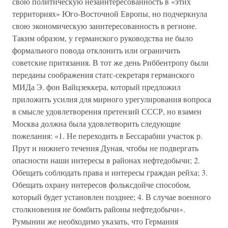
свою политическую незаинтересованность в «этих
территориях» Юго-Восточной Европы, но подчеркнула
свою экономическую заинтересованность в регионе.
Таким образом, у германского руководства не было
формального повода отклонить или ограничить
советские притязания. В тот же день Риббентропу были
переданы соображения статс-секретаря германского
МИДа Э. фон Вайцзеккера, который предложил
приложить усилия для мирного урегулирования вопроса
в смысле удовлетворения претензий СССР, но взамен
Москва должна была удовлетворить следующие
пожелания: «1. Не переходить в Бессарабии участок р.
Прут и нижнего течения Дуная, чтобы не подвергать
опасности наши интересы в районах нефтедобычи; 2.
Обещать соблюдать права и интересы граждан рейха; 3.
Обещать охрану интересов фольксдойче способом,
который будет установлен позднее; 4. В случае военного
столкновения не бомбить районы нефтедобычи».
Румынии же необходимо указать, что Германия