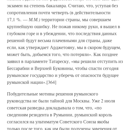
экзамен на степень бакалавра. Считаю, что, уступая без
сопротивления почти четверть (в действительности
17,1 %. —
М.М.)
территории страны, мы совершаем
крупнейшую ошибку. Не пожав никому руки, я вышел в
глубоком горе и в убеждении, что последствия данных
решений будут весьма плачевными для страны, даже
если, как утверждает Арджетояну, мы в скором будущем,
может быть, добьемся того, что потеряли». Как позднее
заявил в парламенте Татареску, «мы решили отступить из
Бессарабии и Верхней Буковины, чтобы спасти сегодня
румынское государство и уберечь от опасности будущее
румынской нации».[364]
Побудительные мотивы решения румынского
руководства не были тайной для Москвы. Уже 2 июля
советская разведка докладывала о том, что, «по
сведениям резидента в Румынии, румынский король
согласился на ультиматум Советского Союза якобы
только после того, как им были получены заверения от